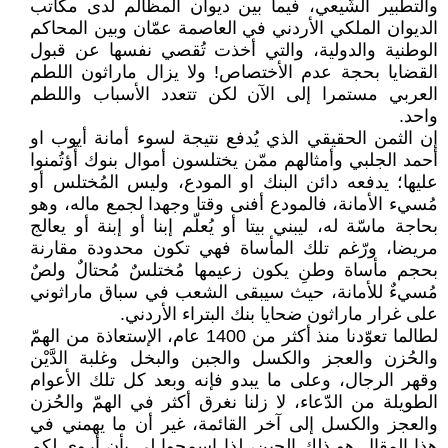
والتطبير الشّيعي، فيما بين ديوان المظالم لدى مكاتب
الديوان الملكي الأردني في العاصمة عمّان وبين المحاكم
الوطنية والدولية، والتي أخذت تُقصي نفسها عن قبول
القضايا بحجة عدم الأختصاص! ولا يزال ماراثون اللطم
العربي مستمرا إلى الآن لكن تتعدد الأسباب واللطم
واحد.
إن الثمن الحقيقي الذي يُدفع نتيجة لسوء أمانة أيوب او
أحمد الجلبي وأمثالهم ممّن يختلسون أموال بنوك أْؤتُمنوا
عليها؛ يدفعه دائن البنك او المودع، وليس المُختلس أو
مُسيء الأمانة، فالمودع أفنى وقتا وجهدا لجمع ماله، وهو
بحاجة ماسّة له، ليبني بيتا أو يُعلّم إبنا أو إبنة أو يعالج
مريضا، ورّغم تلك المأساة فهي تكون محدودة مقارنة
بحجم مأساة وطنِ يكون زعيمها مُختلسٌ مُحتالٌ ولصٌ
مُسيءٌ للأمانة، حيث سيبقى الشعب في سباق ماراثوني
على غرار ماراثون ضحايا بنك البتراء الأردني.
لطالما تعوّدنا منذ أكثر من 1400 عام، الإستعاذة من الهمّ
والحُزن والعجز والكسل والجبن والبخل وغلبة الدَّيْن
وقهر الرجال، وعلى ما يبدو فإنه وبعد كل تلك الأعوام
الطويلة من الدّعاء، لا زلنا نغرق أكثر في الهمّ والحُزن
والعجز والكسل إلى آخر القائمة، غير أن ما يهمني في
هذا المقال هو ذلك الجبن، لذا إسمحوا لي بأن أروي لكم