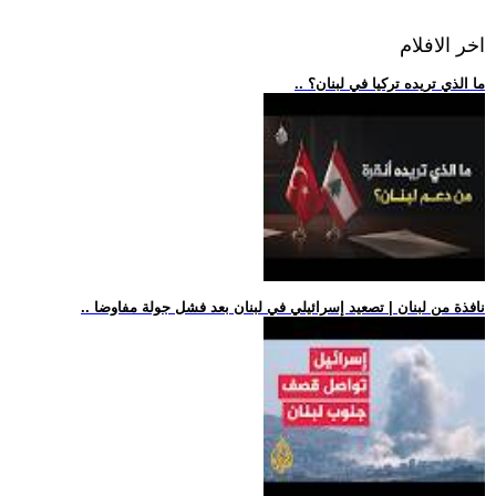
اخر الافلام
.. ما الذي تريده تركيا في لبنان؟
.. نافذة من لبنان | تصعيد إسرائيلي في لبنان بعد فشل جولة مفاوضا