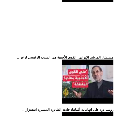
.. مستشار المرشد الإيراني: القوى الأجنبية هي السبب الرئيسي لزعز
.. روسيا ترد على اتهامات ألمانيا: حادثة الطائرة المسيرة استفزاز