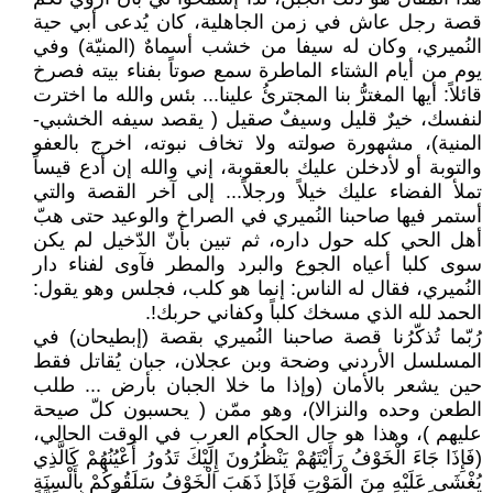
قصة رجل عاش في زمن الجاهلية، كان يُدعى أبي حية
النُميري، وكان له سيفا من خشب أسماهٌ (المنيّة) وفي
يوم من أيام الشتاء الماطرة سمع صوتاً بفناء بيته فصرخ
قائلاً: أيها المغترُّ بنا المجترئُ علينا... بئس والله ما اخترت
لنفسك، خيرٌ قليل وسيفٌ صقيل ( يقصد سيفه الخشبي-
المنية)، مشهورة صولته ولا تخاف نبوته، اخرج بالعفو
والتوبة أو لأدخلن عليك بالعقوبة، إني والله إن أدع قيساً
تملأ الفضاء عليك خيلاً ورجلاً... إلى آخر القصة والتي
أستمر فيها صاحبنا النُميري في الصراخ والوعيد حتى هبّ
أهل الحي كله حول داره، ثم تبين بأنّ الدّخيل لم يكن
سوى كلبا أعياه الجوع والبرد والمطر فآوى لفناء دار
النُميري، فقال له الناس: إنما هو كلب، فجلس وهو يقول:
الحمد لله الذي مسخك كلباً وكفاني حربك!.
رُبّما تُذكّرُنا قصة صاحبنا النُميري بقصة (إبطيحان) في
المسلسل الأردني وضحة وبن عجلان، جبان يُقاتل فقط
حين يشعر بالأمان (وإذا ما خلا الجبان بأرض ... طلب
الطعن وحده والنزالا)، وهو ممّن ( يحسبون كلّ صيحة
عليهم )، وهذا هو حال الحكام العرب في الوقت الحالي،
(فَإِذَا جَاءَ الْخَوْفُ رَأَيْتَهُمْ يَنْظُرُونَ إِلَيْكَ تَدُورُ أَعْيُنُهُمْ كَالَّذِي
يُغْشَى عَلَيْهِ مِنَ الْمَوْتِ فَإِذَا ذَهَبَ الْخَوْفُ سَلَقُوكُمْ بِأَلْسِنَةٍ