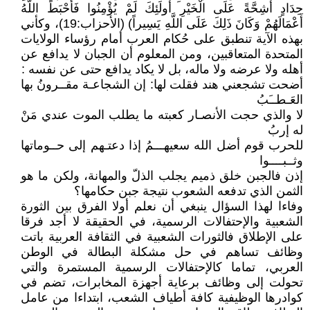
حِدَادٍ أَشِحَّةً عَلَى الْخَيْرِ أُولَئِكَ لَمْ يُؤْمِنُوا فَأَحْبَطَ اللَّهُ
أَعْمَالَهُمْ وَكَانَ ذَلِكَ عَلَى اللَّهِ يَسِيراً) (الأحزاب:19)، وكأني
بهذه الآية تنطبق على حُكام العرب أمام رؤساء الولايات
المتحدة المتعاقبين، ومن المعلوم أن الجبان لا يدافع عن
أهله ولا عرضه ولا ماله، بل لا يكاد يدافع حتى عن نفسه :
أضحت تشجعني هند فقلت لها: إن الشجاعـة مقــرونُ بها
العَـطــَبُ
لا والذي حجت الأنصـار كعبته ما يطلب الموت عندي مَنْ
له إربُ
للحرب قوم أضل الله سعيهـــمُ إذا دعتـهم إلى حــوماتها
وثــبــــوا
إذن فالجبن خلق ذميم يجلب الذلّ والمهانة، ولكن ما هو
الثمن الذي تدفعه الشعوب نتيجة جبن حكامها؟
وفاءا لهذا السؤال ينبغي أن نعلم أولا الفرق بين الثورة
الشعبية والإحتفالات الرسمية، في الحقيقة لا أجد فرقا
على الإطلاق فالثورات الشعبية في الثقافة العربية باتت
وظائف تساهم في حل مشكلة البطالة في الوطن
العربي، تماما كالإحتفالات الرسمية المستمرة والتي
تحولت إلى وظائف برعاية أجهزة المخابرات، تضم في
كوادرها الوظيفية كافة أطياف الشعب، ابتداءا من عامل