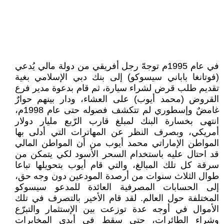
في عام 1995م توجهّ رجل أفريقي من دولة مالي يُدعي
(فوتانغا باباني سيسوكو) إلى بنك دبي الإسلامي بغية
تقديم طلب قرض لشراء سيارة، ثم قام بدعوة مدير فرع
القروض (محمد أيوب) على العشاء، ودار بينهم حوارٌ
غامضٌ وإسطوري لم تتكشف فصوله حتى عام 1998م،
انتهى بخسارة البنك لمبلغ قارب الرّبع مليار دولار
أمريكي، وبصرف النظر عن المهاترات التي أدلى بها
المواطن الإماراتي محمد أيوب من أن المواطن المالي
قد احتال عليه باستخدام السحر الأسود لكي يتمكن من
سرقة كل تلك المبالغ، والتي قام أيوب بتحويلها تباعا
طوال الثلاث سنوات من أرصدة المودعين دون وجه حق،
إلى الحسابات المصرفية العائدة للمدعو سيسوكو
المختلفة حول العالم. لقد قام الأخير بالتصرف في تلك
الأموال في أوجه عدة توزعت بين الإستثمار والتبرّع
وشراء الطائرات، حتى سقط في أيدي المخابرات