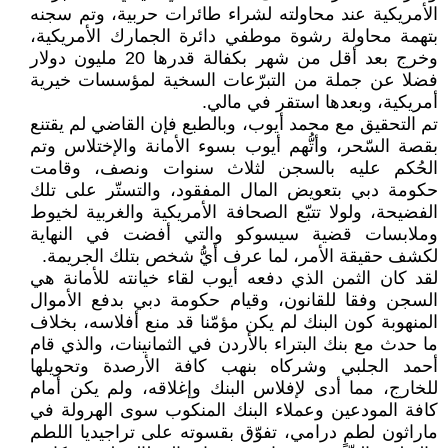
الأمريكية عند محاولته لشراء طائرات حربية، وتم سجنه
بتهمة محاولة رشوة موطفي دائرة الجمارك الأمريكية،
وخرج بعد أقل من شهر بكفالة قدرها 20 مليون دولار
فضلا عن جملة من التبرّعات السخية لمؤسسات خيرية
أمريكية، وبعدها استقر في مالي.
تم التحقيق مع محمد أيوب، وبالطبع فإن القاضي لم يقتنع
بقصة السّحر، وأتُّهم أيوب بسوء الأمانة والإختلاس وتم
الحُكم عليه بالسجن لثلاث سنوات ونصف، وقامت
حكومة دبي بتعويض المال المفقود، والتستّر على تلك
الفضيحة، ولولا تتبّع الصحافة الأمريكية والغربية لخيوط
وملابسات قضية سيسوكو والتي أفضت في النهاية
لكشف حقيقة الأمر، لما عرف أيُّ شخص بتلك الجريمة.
لقد كان الثمن الذي دفعه أيوب لقاء خيانته للأمانة هي
السجن وفقا للقانون، وقيام حكومة دبي بدفع الأموال
المنهوبة كون البنك لم يكن مؤمّنا قد منع أفلاسه، بخلاف
ما حدث مع بنك البتراء بالأردن في الثمانينات، والذي قام
أحمد الجلبي وشركاه بنهب كافة الأرصدة وتحويلها
للخارج، مما أدى لإفلاس البنك وإغلاقه، ولم يكن أمام
كافة المودعين وعملاء البنك المنكوب سوى الهرولة في
ماراثون لطمٍ درامي، تفوّق بقسوته على تراجيديا اللطم