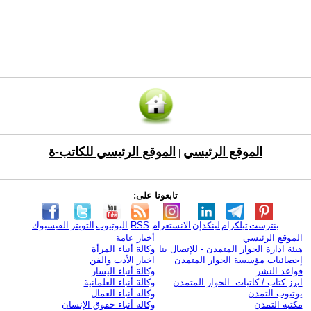
الموقع الرئيسي
الموقع الرئيسي للكاتب-ة
|
تابعونا على:
بنترست
تيلكرام
لينكدإن
الانستغرام
RSS
اليوتيوب
التويتر
الفيسبوك
الموقع الرئيسي
أخبار عامة
هيئة ادارة الحوار المتمدن - للإتصال بنا
وكالة أنباء المرأة
إحصائيات مؤسسة الحوار المتمدن
اخبار الأدب والفن
قواعد النشر
وكالة أنباء اليسار
ابرز كتاب / كاتبات الحوار المتمدن
وكالة أنباء العلمانية
يوتيوب التمدن
وكالة أنباء العمال
مكتبة التمدن
وكالة أنباء حقوق الإنسان