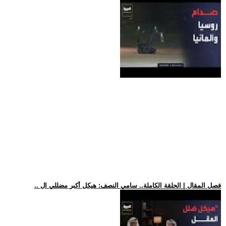
.. فصل المقال | الحلقة الكاملة.. سامي النصف: هيكل أكبر مضللي ال