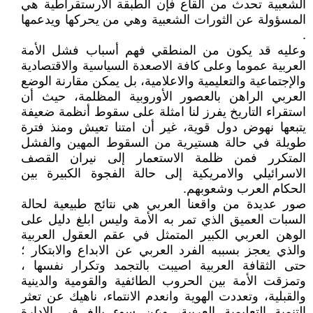
الشعبية تحدث من القاع فإن الطبقة الأرستقراطية هي
المسؤولة عن الثورات الشعبية وهي من يحركها ويدعمها
.
وعليه قد يكون من المنطقي فهم أسباب فشل الأمة
العربية عموما وعلى كافة الاصعدة السياسية والاقتصادية
والإجتماعية والتعليمية والاعلامية، بل يمكن مقارنة الوضع
العربي الراهن بالعصور الأوروبية المظلمة، حيث أن
استقراء التاريخ يفرز لنا امثلة على سقوط أنظمة ضعيفة
يتبعها نهوض دول قوية، غير أن امتنا تعيش ومنذ فترة
طويلة في حالة هستيرية من السقوط المهين والفشل
المتكرر فمن ظلمة الاستعمار إلى نيران القصف
الاسرائيلي والامريكية إلى حالة الفجوة الكبيرة بين
الحكام العرب وشعوبهم.
صور عديدة من واقعنا العربي هي نتائج طبيعية لحالة
السبات العميق الذي تمر به الأمة وليس ابلغ دليل على
الوهن العربي الكبير المتمثل في عقم العقول العربية
والذي يعجز بسببه الفرد العربي عن الابداع والابتكار ؛
حتى الثقافة العربية اصيبت بالتجمد وتكرار نفسها ،
وتمزقت الأمة بين الحروب الطائفية والقومية والدينية
والقبلية، وتعددت الهوية وانعدم الانتماء، ناهيك عن تعثر
التنمية التعليمية العربية، وعن سوء بالغ في الإدارة