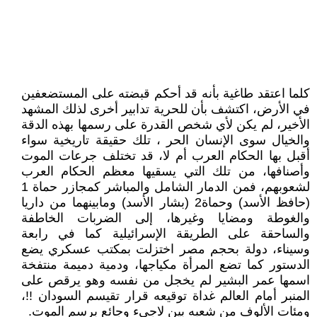
كلما اعتقد طاغية بأنه قد أحكم قبضته على المستضعفين
في الأرض، اكتشف بأن للحرية تدابير أخرى لذلك المشهد
الأخير، لم يكن لأي شخص القدرة على رسمها بهذه الدقة
والخيال سوى الإنسان الحر ، تلك حقيقة تاريخية سواء
أقبل بها الحكام العرب أم لا، قد تختلف جرعات الموت
وأصنافها، من تلك التي يسقيها معظم الحكام العرب
لشعوبهم، فمن الدمار الشامل والمباشر كمجازر حماة 1
(حافظ الأسد) وحماة2 (بشار الأسد) ومابينهما من داريا
والغوطة ومضايا وغيرها، إلى الضربات الخاطفة
والساحقة على الطريقة الإسرائيلية كما في رابعة
وسيناء، دولة بحجم مصر اختزلت بمكتب عسكري يضع
الدستور كما تضع المرأة مكياجها، ودمية دميمة منتفخة
اسمها عمر البشير لم يخجل من نفسه وهو يرقص على
المنبر أمام العالم غداة توقيعه قرار تقيسم السودان !!،
ومئات الألوف من شعبه بين لاجيء وجائع برسم الموت.