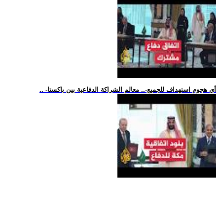
.. -أي هجوم استهداف للجميع-.. معالم الشراكة الدفاعية بين باكستا