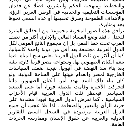
والتخطيط ومنهجية الحكم والتشريع، فضلا عن فقدان
المؤسسات التعليمية والخدمية في الوطن العربي الرؤى
والأهداف الطموحة وطرق تحقيقها أو عدم السعي نحوها
بجد ومثابرة.
ترافق هذه الصور المخزية مجموعة من الحقائق المثيرة
للجدل ، فقد وضع الفساد المالي والإداري أكثر من نصف
العرب تحت خط الفقر، بل إن مجموع الناتج القومي لكل
الدول العربية مجتمعة يعد أقل من دولة واحدة كاسبانيا،
كما أن أكثر من ثلث الدول العربية تعاني شح المياه، فيما
ينعم الكيان الصهيوني بها، وستواجه مصر قريبا كارثة بيئية
بعد بناء سد النهضة في أثيوبيا، نتيجة ضعف السياسات
الخارجية لمصر وانعدام هيبتها على الساحة الدولية، ولو
كان بناء ذلك السد بهدد أمن الكيان الصهيوين مائيا
لتحركت الأخيرة وقامت بقصفه فورا، أما على الصعيد
السياسي فيحظر ثلث الدول العربية قيام الأحزاب
السياسية ، كما تفرض الدول العربية قيودا مشددة على
حرية الرأي والتعبير والصحافة ، لذا فلا عجب أن جميع
الدول العربية مرصودة في السجل السيئ للتقارير
الدولية والعربية عن حقوق الإنسان وممارسة الحريات
العامة.