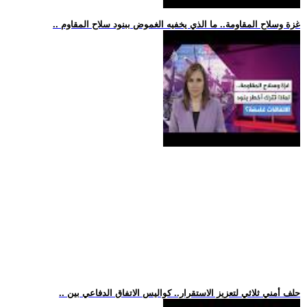
.. غزة وسلاح المقاومة.. ما الذي يخفيه الغموض ببنود سلاح المقاوم
.. حلف أمني ثلاثي لتعزيز الاستقرار.. كواليس الاتفاق الدفاعي بين