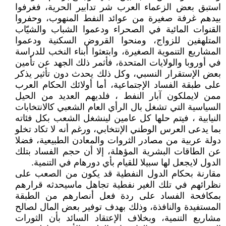
استبق بعض الزعماء العرب شر تدابير الحرية، فغرفوا
بيدهم غرفة صغيرة من عوائد النفط المنهوب، وحفروا
القنوات المائية في الصحراء ودعموا الشباب والشيّاب
المتلهفين للزواج، ومنحوا القروض السكنية ودعموا
المشاريع التنموية الصغيرة، وابتعثوا أبناء النخب للدراسة
في أوروبا والولايات المتحدة، فأثمر ذلك الجهد عن تأمين
بعض الإستقرار النسبي، وكل ذلك يحدث دون تأثير يذكر
على طبقة الفساد الإجتماعية، أما أولائك الحكام العرب
ممن لايملكون آبار النفط ، فلديهم العديد من الحيل
السياسية التي تشغل بال الرأي العام الشعبي كالانتخابات
النيابية ، فيتم حلها كل عامين لينشغل الشعب بكل فئاته
بما يدعى العرس الوطني الإنتخابي، ورغم أنه لا تكاد تخلو
دولة عربية من مصادر الثروات والمعادن الطبيعية، فضلا
عن الطاقات البشرية المؤهلة، إلا أن حجم الفساد بتلك
الدول لايجعل لها سبيلا للقيام بأي دورهام في التنمية.
مقارنة بحكام الدول النفطية قد يكون من الصعب على
نظرائهم في تلك الغير نفطية تجاهل ماسيحدثه قرارهم
بمكافحة الفساد على ردة فعل أنصارهم من الطبقة
المستفيدة والنافذة، وذلك بهدف توفير بعض المال لصالح
مشاريع التنمية، وبخلاف الإعتقاد السائد بأن الثورات