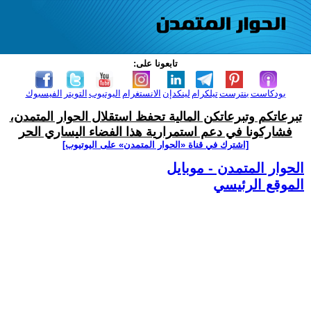
تابعونا على:
بودكاست
بنترست
تيلكرام
لينكدإن
الانستغرام
اليوتيوب
التويتر
الفيسبوك
تبرعاتكم وتبرعاتكن المالية تحفظ استقلال الحوار المتمدن،
فشاركونا في دعم استمرارية هذا الفضاء اليساري الحر
[اشترك في قناة ‫«الحوار المتمدن» على اليوتيوب]
الحوار المتمدن - موبايل
الموقع الرئيسي