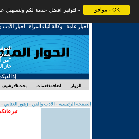
موافق - OK
لتوفير افضل خدمة لكم ولتسهيل عملي
أخبار عامة
-
وكالة أنباء المرأة
-
اخبار الأدب و
الموقع
يسارية
"من أج
حاز ال
إذا لديك
الزوار
اضافة/خدمات
بحث/الارشيف
الصفحة الرئيسية
-
الادب والفن
-
زهور العتابي
- م
تبرعاتكم