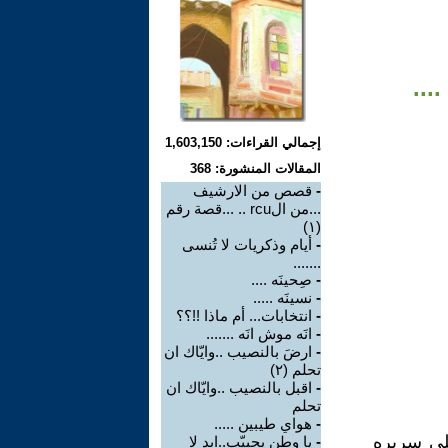
إجمالي القراءات: 1,603,150
المقالات المنشورة: 368
-
قصص من الارشيف
...من الrcu .. ...قصة رقم
(١)
-
أيام وذكريات لا تُنسى
.......
-
صِحينَه ....
-
نسينَه .....
-
انتخابات... أم ماذا !!؟؟
-
انَه موش انَه .......
-
ارضَ بالنصيب ..وايّاك ان
تحلم (٢)
-
اقبل بالنصيب ..وايّاك ان
تحلم
-
هواي طيبين .....
لى سريره
-
يا وطن يحبيّب..ابد لا