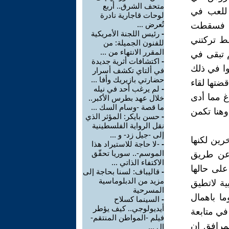
متحف الشرق.. أربع
 للعب في
لوحات قاجارية نادرة
تُعرض ...
بح فسقطت
-
رئيس اللجنة الأمريكية
قط تركتني
للفنون الجميلة: من
المقرر الانتهاء من ...
م تبقى في
-
اكتشافات أثرية جديدة
وا في ذلك
في ألتاي تكشف أسرار
حضارتي بازيريك وأفا ...
قضتها لقاء
-
لم يرغب أحد في نيله
غ مما أدى
خلال عهد بطرس الأكبر..
ما قصة -وسام السك ...
وهنا تكمن
-
حسن بايكر: المؤثر الذي
نقل الرواية الفلسطينية
إلى -جيل زد- و ...
رين لكنها
-
-لا حاجة للاستيراد هذا
الموسم-.. سوريا تحقّق
ا عن طريق
الاكتفاء الذاتي ...
على حالها
-
قاليباف: لسنا بحاجة إلى
مزيد من الدبلوماسية
ة لاتطيق
المسرحية
ما باهمال
-
السينما كسلاح
أيديولوجي.. كيف يؤطر
 في متابعة
فيلم -المواطن المنتقم-
مرافق ان
ال ...