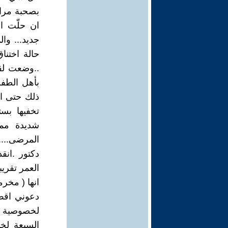
بصحبة مرافق
ان حلّت ال
جديد... و
حالة اختنا
..وضعت لقا
بأهل الطفل
ذلك حتى ا
تخفيها بس
شديدة مما
المرضى...
دكتور .انق
العمر تقري
انها ( مخر
دعوني اقص 
لخصوصية أص
السبعة لخا