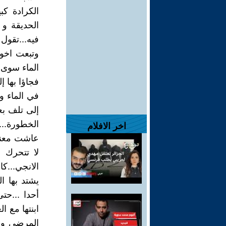
الكرادة ك
الحديقة و
فيه...تقول
وتبعت اخوي
الماء سوى 
فجاؤا بها إ
في الماء و
إلى تلف بعض
الخطورة....
اخر الافلام
عاشت معنا 
لا تتحرك إ
الانجي...ك
يشتد بها 
أحدا ...حت
ابنتها مع ا
المرضى وا