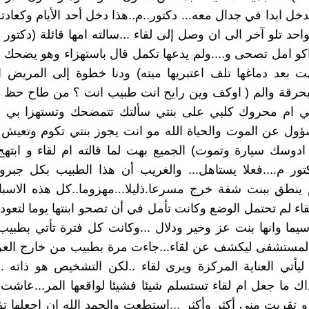
ندخل ابدا في جدال معه... دكتور..م..هذا دخل أحد الأيام وكعادت
حد تلو آخر الى ان وصل إلى لقاء ...سالته امها قائلة (دكتور ا
كو امل تصحى و....ولم يدعها تكمل قال باستهزاء وهو يضحك ( 
ت بعد دماغها تلف اعتبريها ميته) ودنا خطوة إلى المريض ال
حرقة والم ( اوكف وين رايح انت طبيب انت ؟ من طاح حظ إ
اني ام محروك كلبي على بنتي سألتك تتمضحك وتستهزا بي 
ؤول عن الموت والحياة الله مو انت يجوز بنتي تكوم وتعيش
 ادوسك سيارة وتموت) الجميع بهت لما قالته ام لقاء و ابتهج 
كتور م....فعلا يستاهل... والغريب أن هذا الطبيب بكل جبرو
ينطق ببنت شفة خرج مسرعا.ذليلا...مهزوما..كل هذه الاسبا
ء لم تحتمل الوضع وكانت تأمل في أن تصحو ابنتها يوما لتعود ا
اسيما وانها بنت عز وخير ودلال ...وكانت كل فترة تأتي بطب
لمستشفى ليكشف عن لقاء...جاءت مرة بطبيب من خارج الع
ر ليأتي العناية المركزة ويرى لقاء ..لكن التشخيص هو ذاته ..
اك ما جعل ام لقاء تستسلم شيئا فشيئا لواقعها المر...عاشت بي
و تقربت مني أكثر وأكثر ...استطعت والحمد الله ان اجعلها تؤ