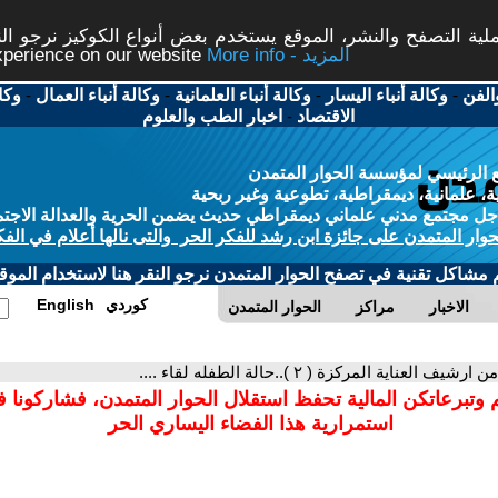
ة التصفح والنشر، الموقع يستخدم بعض أنواع الكوكيز نرجو النق
More info - المزيد
experience on our website
الفن
-
وكالة أنباء اليسار
-
وكالة أنباء العلمانية
-
وكالة أنباء العمال
-
وكا
الاقتصاد
-
اخبار الطب والعلوم
 الرئيسي لمؤسسة الحوار المتمدن
، علمانية، ديمقراطية، تطوعية وغير ربحية
ل مجتمع مدني علماني ديمقراطي حديث يضمن الحرية والعدالة الاجتم
حوار المتمدن على جائزة ابن رشد للفكر الحر والتى نالها أعلام في الفك
م مشاكل تقنية في تصفح الحوار المتمدن نرجو النقر هنا لاستخدام الموقع
كوردي
English
الاخبار
مراكز
الحوار المتمدن
ن ارشيف العناية المركزة ( ٢ )..حالة الطفله لقاء ....
 وتبرعاتكن المالية تحفظ استقلال الحوار المتمدن، فشاركونا 
استمرارية هذا الفضاء اليساري الحر