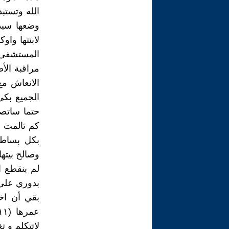
الله وتستبد
وضعها سيد
لابنتها واو
المستشفى
مراقبة الأ
الانعاش مع
الجميع بكى
حتما ساتصل
كم تالمت ح
بكل بساطة
وصالح بيتها
لم ينقطع ا
بدوري على ل
بقي أن اخ
لاتتكلم و ت