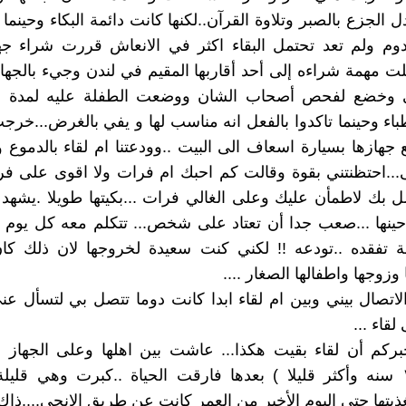
ل الجزع بالصبر وتلاوة القرآن..لكنها كانت دائمة البكاء وحينم
وم ولم تعد تحتمل البقاء اكثر في الانعاش قررت شراء جه
كلت مهمة شراءه إلى أحد أقاربها المقيم في لندن وجيء بالجهاز
 وخضع لفحص أصحاب الشان ووضعت الطفلة عليه لمدة 
طباء وحينما تاكدوا بالفعل انه مناسب لها و يفي بالغرض...خرج
 جهازها بسيارة اسعاف الى البيت ..وودعتنا ام لقاء بالدموع 
...احتظنتني بقوة وقالت كم احبك ام فرات ولا اقوى على ف
 بك لاطمأن عليك وعلى الغالي فرات ...بكيتها طويلا .يشهد 
ينها ...صعب جدا أن تعتاد على شخص... تتكلم معه كل يوم و
 تفقده ..تودعه !! لكني كنت سعيدة لخروجها لان ذلك كان
 وزوجها واطفالها الصغار ....
لاتصال بيني وبين ام لقاء ابدا كانت دوما تتصل بي لتسأل ع
قاء ...
بركم أن لقاء بقيت هكذا... عاشت بين اهلها وعلى الجهاز 
عمرها (١١ سنه وأكثر قليلا ) بعدها فارقت الحياة ..كبرت وهي قليل
غذيتها حتى اليوم الأخير من العمر كانت عن طريق الانجي....ذاك