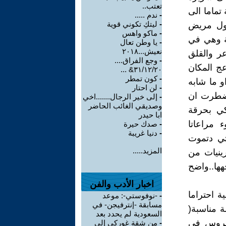
تعتب..
تماما الى
-
ندم .....
-
ليتكِ تكوني قوية
دخول مريض
-
ماكو واهس
ة وهي في
-
يا وطن تعال
نعيش...٢٠١٨
عر والقلق
-
وجع الفراق....
عج المكان
٣١/١٢/٢٠& ...
-
كون تمطر
و ما شابه
-
لن احتار
اضطرت ان
-
إلى خير الرجال.......اخي
وصديقي الغائب الحاضر
كي بحرقة
ابا حيدر
 مراعاتا
-
صدك حيرة
-
دنيا غريبة
تي دتموت
المزيد.....
رينيات من
هها..واضح
اخبار الأدب والفن
 احتراما
-
-نوفوستي-: موعد
مسابقة -إنترفيجن- في
ة مناسبة(
السعودية لم يحدد بعد
لعروس في
-
من شقة غوركي إلى