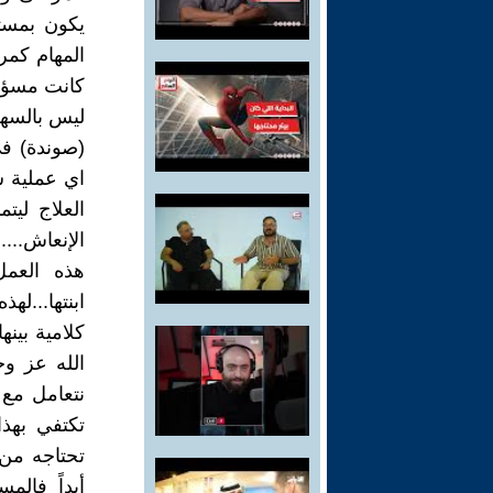
المهام كمرا
كانت مسؤول
ليس بالسهل
(صوندة) في
اي عملية 
العلاج لي
الإنعاش...
هذه العمل
ابنتها...ل
كلامية بين
الله عز و
نتعامل مع 
تكتفي بهذ
تحتاجه من 
أبداً فالم