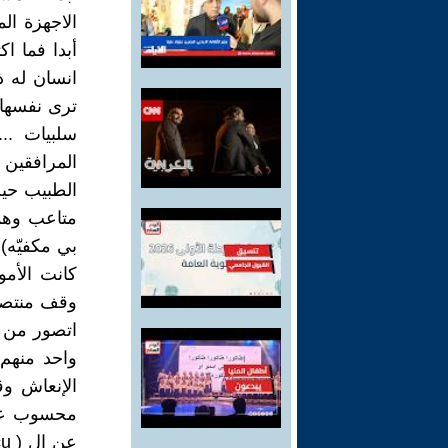
الاجهزة ال
أبدا فما ا
انسان له ذ
ترى نفسها
سلبيات ..
المرافقين ل
الطبيب حيث
متاعب وهمو
بي مكفيّه) 
كانت الأمو
وقف منتصف
اتصور من 
واحد منهم 
الإنعاش وق
محسوب على