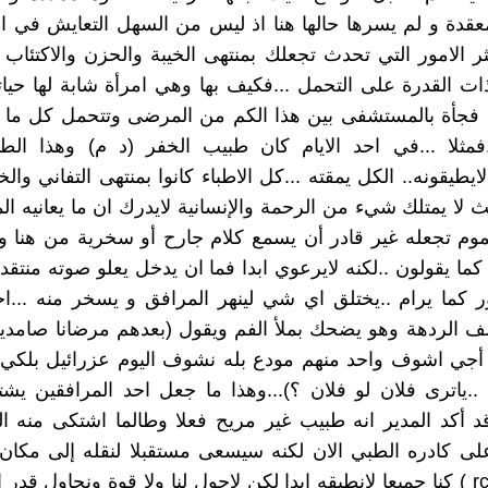
معقدة و لم يسرها حالها هنا اذ ليس من السهل التعايش في
كثر الامور التي تحدث تجعلك بمنتهى الخيبة والحزن والاكتئاب
ات القدرة على التحمل ...فكيف بها وهي امرأة شابة لها حيات
 فجأة بالمستشفى بين هذا الكم من المرضى وتتحمل كل ما
.فمثلا ...في احد الايام كان طبيب الخفر (د م) وهذا الط
ايطيقونه.. الكل يمقته ...كل الاطباء كانوا بمنتهى التفاني والخ
 لا يمتلك شيء من الرحمة والإنسانية لايدرك ان ما يعانيه ا
م تجعله غير قادر أن يسمع كلام جارح أو سخرية من هنا وه
كما يقولون ..لكنه لايرعوي ابدا فما ان يدخل يعلو صوته منتقد
ر كما يرام ..يختلق اي شي لينهر المرافق و يسخر منه ...ا
 الردهة وهو يضحك بملأ الفم ويقول (بعدهم مرضانا صامدي
أجي اشوف واحد منهم مودع بله نشوف اليوم عزرائيل بلكي 
..ياترى فلان لو فلان ؟)...وهذا ما جعل احد المرافقين يشت
د أكد المدير انه طبيب غير مريح فعلا وطالما اشتكى منه ا
 كادره الطبي الان لكنه سيسعى مستقبلا لنقله إلى مكان ا
عن ال ( rcu ) كنا جميعا لانطيقه ابدا لكن لاحول لنا ولا قوة ونحاول قدر