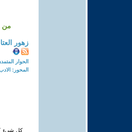
من ارشي
زهور العتا
الحوار المتمدن-العدد: 5769 - 18
المحور: الادب
كل شيء كا