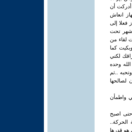
ا أدركت أن
از انعاش
 فعلا إلى
شهر تحت
ت لقاء من
وبكيت كما
راقك لكني
الله وحده
تحبه ..ثم
 لصالحها
ني واطمأن
حتى اصبح
ة الحركة..
 هو قدرها