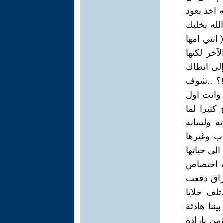
ه اخذ يعود
لله يخليك
انتي امها
آخر لكنها
لى انطاك
!؟ ..شوف
 وانت اول
كثيرا لما
ته ولسانه
ب وغيرها
لى حياتها
يب اختصاص
راق دفعت
تلف خلايا
ننا هادئة
من بإرادة