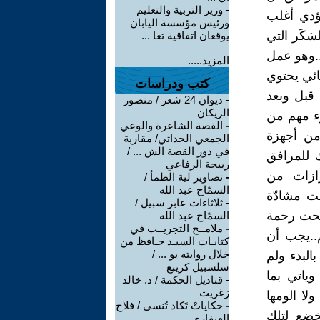
-
وزير التربية والتعليم
ريض... المرافق في( rcu ) كان يؤدي أغلب
ورئيس مؤسسة اليابان
سَكَر التي
يوقعان اتفاقية تعا ...
..وهو عمل
المزيد.....
ائي يحتوي
كتب ودراسات
 قبل وبعد
-
ديوان 24 شعر / منصور
الريكان
ء مهم من
-
القصة الشاعرة والوعي
من أجهزة
الجمعي الحداثي/ مقاربة
في دور القصة الش ... /
ك للمرافق
ربيحة الرفاعي
رازات من
-
تصاوير لية الظمأ /
السمّاح عبد الله
لت مشادّة
-
ثلاثاءات عابر سبيل /
 تحت رحمة
السمّاح عبد الله
-
ملامــح التجريــب في
..يجب أن
كتابـات السيـد حـافظ من
خلال روايته يو ... /
البدء ولم
سلسبيل كريبع
ياتي بما
-
قناديل الحكمة / د. خالد
زغريت
لا الومها
-
حكاياتْ تَكاد تُنسى / فلاح
تخضع لتلك
العيفاري