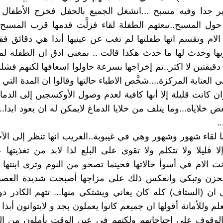
بير جدا وفيه مسبح ...انشغل الجميع بالحفل فخرج الأطفال
 حول المسبح..تبعتهم الطفلة لقاء فزلَّت قدمها قرب المس
 الام وتقسم انها طفلتها لم تغب عن عينيها أبدا هي دقائق ف
ها وحدث لها ما حدث هكذا قالت .. بمعنى ادق ان الطفله ل
دقيقتين لا اكثر..تم إخراجها بسرعة حاولوا اسعافها لكنهم فشل
لى العناية المركزة....شخَّص الاطباء حالتها وقالوا ان المدة التي 
ان كانت قليلة إلا أنها كافية لعدم وصول الأوكسجين إلى الدما
 خلاياه...وما يتلف من خلايا الدماغ لايمكن له ان يعود ابدا..
.
لقاء شهور وشهور وهي في غيبوبة..الغريب انها تنظر إلى الآخ
لا قليلا ولا تتكلم ولا تقوى على البلع لذا لابد من تغذيته
انت الام في أسوأ حالاتها فحينما تصحو من النوم وترى ابنتها 
الحزن وتبكي وانعكس ذلك على مزاجها أصبحت شديدة العصبي
ى ان (الستاف) كله كان يعاني ويشتكي منها... تتهم الكادر دو
لعلم وللأمانة أقولها ان جميعم كانوا يعملون بجد و لايتوانون أبدا
لوقوف على احتاجاتهم ولكنهم في عين الوقت يأملون من ال