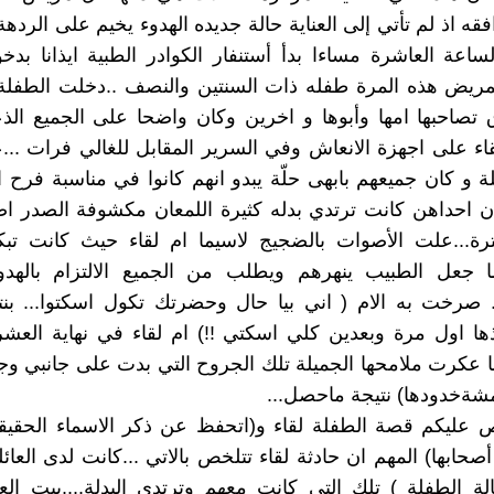
ه اذ لم تأتي إلى العناية حالة جديده الهدوء يخيم على الردهة 
ساعة العاشرة مساءا بدأ أستنفار الكوادر الطبية ايذانا ب
المريض هذه المرة طفله ذات السنتين والنصف ..دخلت الطفل
ق تصاحبها امها وأبوها و اخرين وكان واضحا على الجميع الذ
ء على اجهزة الانعاش وفي السرير المقابل للغالي فرات ...
ة و كان جميعهم بابهى حلّة يبدو انهم كانوا في مناسبة فرح ا
ن احداهن كانت ترتدي بدله كثيرة اللمعان مكشوفة الصدر 
ترة...علت الأصوات بالضجيج لاسيما ام لقاء حيث كانت تب
 جعل الطبيب ينهرهم ويطلب من الجميع الالتزام بالهدوء
. صرخت به الام ( اني بيا حال وحضرتك تكول اسكتوا... بن
ذها اول مرة وبعدين كلي اسكتي !!) ام لقاء في نهاية العش
با عكرت ملامحها الجميلة تلك الجروح التي بدت على جانبي وج
مشةخدودها) نتيجة ماحصل...
عليكم قصة الطفلة لقاء و(اتحفظ عن ذكر الاسماء الحقيقية
حابها) المهم ان حادثة لقاء تتلخص بالاتي ...كانت لدى العائل
لة الطفلة ) تلك التي كانت معهم وترتدي البدلة....بيت ا