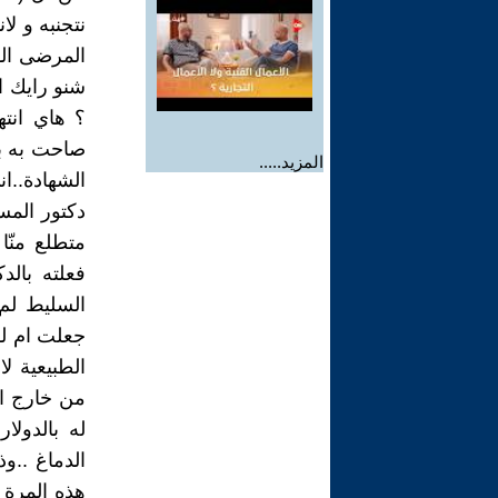
نتجنبه و لا
المرضى الوا
شنو رايك ا
؟ هاي انته
صاحت به ب
المزيد.....
الشهادة..
دكتور المس
متطلع منّا
فعلته بالد
السليط لم 
جعلت ام لقا
الطبيعية ل
من خارج ا
له بالدولا
الدماغ ..وذ
هذه المرة 