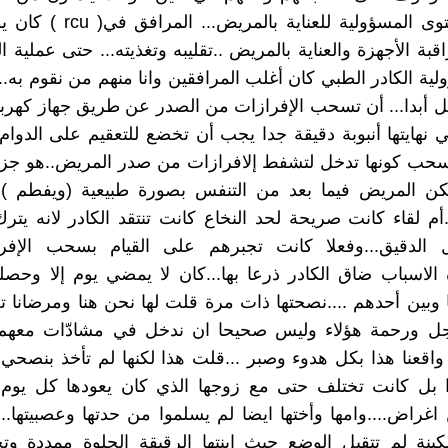
يكون بمستوى المسؤولية للعناية بالم
قبة الأجهزة والعناية بالمريض ..تقليبه وتغذيته... حتى عملية ال
ية الكادر الطبي كان أغلب المرافقين وانا منهم من نقوم به.
 أبدا... أن تسحب الإفرازات من الصدر عن طريق جهاز كهرب
 نهايتها أنبوبة دقيقة جدا يجب أن تخضع للتعقيم على الدوام
سحب كونها تدخل لتشفط إلافرازات من صدر المريض..هو جز
تمكن المريض فيما بعد من التنفس بصورة طبيعية (ويفطم )
..أم لقاء كانت صريحة لحد النخاع كانت تنتقد الكادر لانه يتر
 الدقيق...وفعلا كانت تجبرهم على القيام بسحب الإف
هذه الاسباب ضاق الكادر ذرعا بها...كان لا يمضي يوم إلا وحص
ها وبين أحدهم ....نصحتها ذات مرة قلت لها نحن هنا ومرضانا
جل ورحمة هؤلاء وليس صحيحا ان ندخل في مشادّات معهم
واقعنا هذا بكل هدوء وصبر ...قلت هذا لكنها لم تأخذ بنصحي ب
ا بل كانت تختلف حتى مع زوجها الذي كان يعودها كل يوم و
اغراض....وامها وأختها ايضا لم يسلموا من حدتها وعصبيتها.. و
سكينة لم تتقبل الوضع حيث ابنتها الرقيقة الحلوة ممددة و