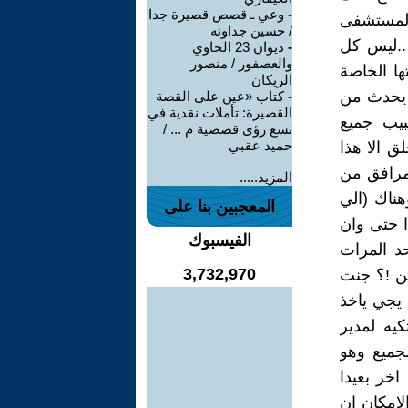
-
وعي ـ قصص قصيرة جدا
 المستشفى
/ حسين جداونه
 ..ليس كل
-
ديوان 23 الحاوي
والعصفور / منصور
ها الخاصة
الريكان
 يحدث من
-
كتاب «عين على القصة
القصيرة: تأملات نقدية في
بيب جميع
تسع رؤى قصصية م ... /
حميد عقبي
لق الا هذا
لمرافق من
المزيد.....
ناك (الي
المعجبين بنا على
ا حتى وان
الفيسبوك
حد المرات
3,732,970
ن !؟ جنت
يجي ياخذ
كيه لمدير
لجميع وهو
خر بعيدا
 الإمكان ان