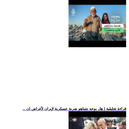
.. قراءة تحليلية | هل يوجه نتنياهو ضربة عسكرية لإيران لأغراض ان