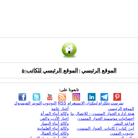
الموقع الرئيسي
الموقع الرئيسي للكاتب-ة
|
تابعونا على:
بنترست
تيلكرام
لينكدإن
الانستغرام
RSS
اليوتيوب
التويتر
الفيسبوك
الموقع الرئيسي
أخبار عامة
هيئة ادارة الحوار المتمدن - للإتصال بنا
وكالة أنباء المرأة
إحصائيات مؤسسة الحوار المتمدن
اخبار الأدب والفن
قواعد النشر
وكالة أنباء اليسار
ابرز كتاب / كاتبات الحوار المتمدن
وكالة أنباء العلمانية
يوتيوب التمدن
وكالة أنباء العمال