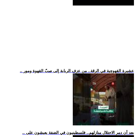
.. عشيرة القهوچية في الرقة.. من عزف الربابة إلى صبّ القهوة ومور
.. بعد أن دمر الاحتلال منازلهم.. فلسطينيون في الضفة يعيشون على