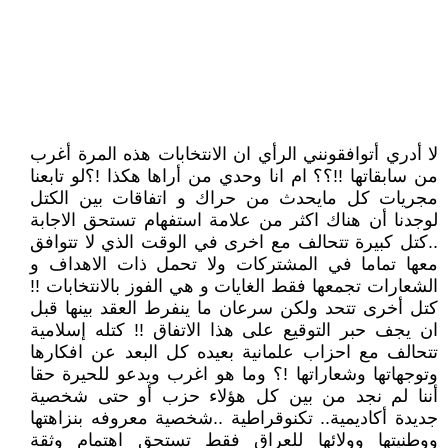
لا أدري أتوافقونني الرأي ان الانتخابات هذه المرة أغرب
من سابقاتها !!؟؟ ام انا وحدي من أراها هكذا !؟لو تابعنا
مجريات كل مايحدث من حراك و اتفاقات بين الكتل
لوجدنا أن هناك اكثر من علامة استفهام تستحق الاجابة
..كتل كبيرة تتحالف مع اخرى في الوقت الذي لا تتوافق
معها تماما في المشتركات ولا تحمل ذات الاهداف و
الشعارات تجمعها فقط الغايات و هي الفوز بالانتخابات !!
كتل أخرى تتحد ولكن سرعان ما ينفرط العقد بينها قبل
ان يجف حبر التوقيع على هذا الاتفاق !! كتله إسلامية
تتحالف مع احزاب علمانية بعيده كل البعد عن افكارها
وتوجهاتها وشعاراتها !؟ وما هو اغرب ويدعو للحيرة حقا
أننا لم نجد من بين كل هؤلاء حزب أو حتى شخصية
جديدة أكاديمية.. تكنوقراطية ..شخصية معروفه بنزاهتها
ووطنيتها وولائها للعراق فقط تستحق اهتمام وثقة