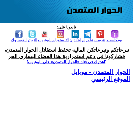
تابعونا على:
بودكاست
بنترست
تيلكرام
لينكدإن
الانستغرام
اليوتيوب
التويتر
الفيسبوك
تبرعاتكم وتبرعاتكن المالية تحفظ استقلال الحوار المتمدن،
فشاركونا في دعم استمرارية هذا الفضاء اليساري الحر
[اشترك في قناة ‫«الحوار المتمدن» على اليوتيوب]
الحوار المتمدن - موبايل
الموقع الرئيسي