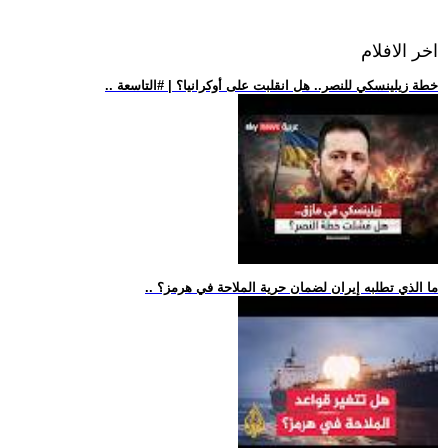
اخر الافلام
.. خطة زيلينسكي للنصر.. هل انقلبت على أوكرانيا؟ | #التاسعة
.. ما الذي تطلبه إيران لضمان حرية الملاحة في هرمز؟