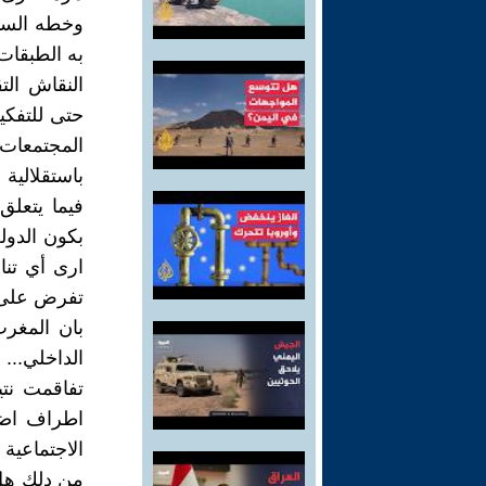
وخطه السيا
به الطبقات
النقاش ال
حتى للتفكي
المجتمعات 
باستقلالية 
فيما يتعلق
بكون الدول
ارى أي تن
تفرض على ا
بان المغر
الداخلي...
تفاقمت نت
اطراف اضاف
الاجتماعية
من دلك هل 