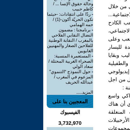
وحالة حقوق الإنسا ... /
ي من خلال
كاظم حبيب
تماعية...
-
ردّا على انتقادات: -حيثما
تكون الحريّة أكون-(1) /
عب الكادح
حمه الهمامي
-
برنامجنا : مضمون
لاجتماعي،
النضال النقابي الفلاحي
شعب وعلى
بالمغرب / النقابة الوطنية
للفلاحين الصغار والمهنيين
دة لليسار
الغابويين
يب وبقايا
-
المستعمرة المنسية:
الصحراء الغربية المحتلة /
الطفيلية
سعاد الولي
إيديولوجي
-
حول النموذج “التنموي”
المزعوم في المغرب /
ال من اجل
عبدالله الحريف
ة :
المزيد.....
اكي واسع
المعجبين بنا على
ي أن هناك
المنغلقة
الفيسبوك
لأرخبيلات
3,732,970
لمجموعات