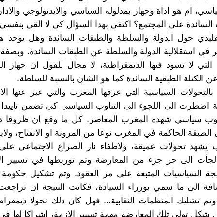
سي، ام هو اداة وجهاز بمدلوله السياسي والايديولوجي والاد
 السائدة على المجتمع؟ اكتفي بهدا السؤال كي لا القي بنفسي
تقليدي حول الدولة والسلطة والطبقات السائدة وهل يوجد ه
ر في استقلالية الدولة والسلطة عن الطبقات السائدة. وبصف
التي لا تسود فيها الديمقراطية، لا مجال للقول ان جهاز الد
عن الكتلة الطبقية السائدة كما هو الشان بالنسبة للسلطة.
 بالتحولات السياسية التي عرفها المغرب والتي عبر عنها الا
ة اضطرت الى اللجوء الى التناوب السياسي كي تضمن تاييدا مت
اوب سياسي شهده المغرب المعاصر. كل ما وقع ان ظروفا دو
لطبقة الحاكمة في المغرب نوعا من المرونة او الانفتاح، ولايه
ب يشهد تحولات عميقة، ولاطفاء نار الصراع الاجتماعي على
 لجأت الى جر جزء من المعارضة وتم توريطها في تسيير الا
يجة السياسيات المتبعة على مر العقود. وتم تشكيل حكومة
ة الى ما سمي بوزراء السيادة، فكانت النتيجة ان تراجعت 
 وتم تشليك المنظمات النقابية... فهل كان دلك تحولا ديمقرا
شكل تولي تلك المعارضة مهمة تسيير الازمة، اشراكا لها ف