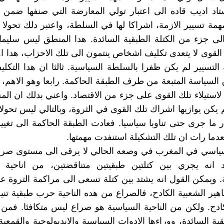
اد اديب قاده الى اعتبار تولي المعارضة التي صنفها ضمن ا
مة تسيير الازمة، اشراكا لها في السلطة، واعتبر دلك تحولا ل
لى جزء من الكتلة الطبقية السائدة. هدا المنطق ليس سليما
لقوى لا يتعدى تكليف اشخاص ينتمون الى تلك الاحزاب، هدا اولا.
التسيير لم يكن ظفرا بالسلطة السياسية. ثالثا ان هدا التكل
السياسة المتبعة من طرف الطبقة الحاكمة. رابعا وهو الاهم، 
 لاستيلاء تلك القوى على جزء من الاقتصاد. واعني بدلك ان ال
يكن يوازيها اشراك تلك القوى في الثروة، وبالتالي ليس تحولا ط
ر ما جرى حتى تناوبا سياسيا. فعادت الطبقة الحاكمة الى تغيي
عدما رات ان تلك التشكيلة استنفدت مهمتها.
سياسي في المغرب في وصعه الحالي لا يرقى الى مستوى صراع
 انه يجري بين كتلتين طبقيتين متناقضتين، من اناحية ال
ة. ويمكن القول انه يشتد بين كتلة تسعى الى مراكمة التروة
اهير الشعبية الكادح، فالصراع من هده الناحية حرب طبقية تنيج
دح. ولكن من الناحية السياسية هو صراع ليس متكافئا. فمن
قية السائدة، ووراءها الادوات السياسية والايديولوجية والقمعي