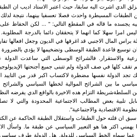
نزلق الدي اشرت اليه سابقا، حيث اعتبر الاستاد اديب ان الطبق
 الطبقات المسيطرة واحدث فصلا تعسفيا بينهما، نتيجة لدل
يه يجسده ما قاله في المقطع التالي: " ... لكن الحفاظ على 
يس امرا سهلا كما انهما لا يتحققان دائما بالدرجة المطلوبة. 
ة براس المال الاجنبي قد اغرقها في الديون وجعل افعالها تفار
فان توسيع قاعدة الطبقة الوسطى وتضخيمها لا يؤدي بالضرورة 
عية والاستقرار. فالشرائح الوسطى التي ساعدت الدولة ع
 تقف كلها في صف الدولة ولم تتبنى جميع أجنحتها الإيديولوجي
لك تجد الدولة نفسها مضطرة لاكتساب اكبر قدر من التاييد اع
سياسي ما بين الشرائح الموالية لخطها السياسي والشرائح 
 السلطةشريطة التزام هده الاخيرة بالواقع الدي يفرضه النظا
ابل تلبية بعض المطالب الاجتماعية المحدودة والتي لا تص
ومة الاقتصادية والاجتماعية".
 سبق ان قلته حول الطبقات واستقلال الطبقة الحاكمة عن الكتل
ا يهمني اكثر هنا هو التعبير السياسي عن طبقة ما. واسأل الا
عما سماه الخط السياسي للدولة. هل الدولة طرف سياسي 