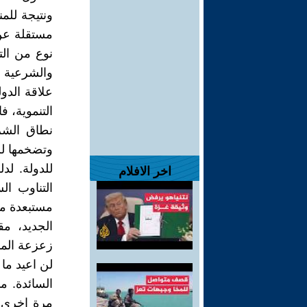
ونتيجة للم
مستقلة عن
نوع من الت
والشرعية ل
علاقة الدول
التنموية، 
نطاق الشر
وتضخمها لم
للدولة. لد
اخر الافلام
التناوب ال
مستبعدة من
الجديد، مق
زعزعة المنظ
لن اعيد ما
السائدة. م
مرة اخرى 