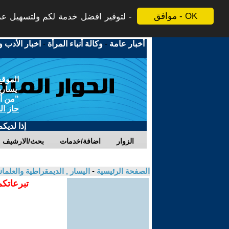
موافق - OK
لتوفير افضل خدمة لكم ولتسهيل عملي
أخبار عامة
-
وكالة أنباء المرأة
-
اخبار الأدب و
الموقع
يسارية
"من أج
حاز ال
إذا لديك
الزوار
اضافة/خدمات
بحث/الارشيف
الصفحة الرئيسية
-
اليسار , الديمقراطية والعلم
تبرعاتكم