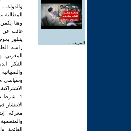
والدولة...
المطالبة ب
وهنا يكمن 
غائب عن دا
يتبلور بم
المزيد.....
راسه الطبق
المغربي. و
الفكر الد
والصبيانية
وسياسي مكث
الاشتراكية
1- شرط ت
الانتشار في
معركة إيد
والمتعصبة 
القائمة و