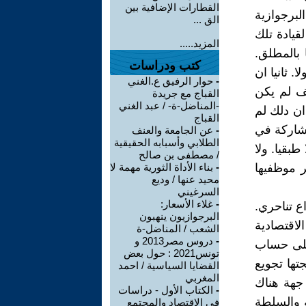
القطارات الإضافية بين
لبرجوازية
الق ...
قيادة تلك
المزيد.....
 بالمطلق.
كتب ودراسات
 ثانيا ان
-
حوار الرفيق ع.الغني
يف لم يكن
القباج مع جريدة
-المناضل-ة- / عبد الغني
ان دلك لم
القباج
مشاركة في
-
عن الجامعة والعنف
الطلابي وأسبابه الحقيقية
بقيا. ولا
/ مصطفى بن صالح
ر موظفيها
-
بناء الأداة الثورية مهمة لا
محيد عنها / وديع
السرغيني
-
غلاء الأسعار:
 تناحري.
البرجوازيون ينهبون
اقتصادية
الشعب / المناضل-ة
-
دروس مصر2013 و
 على حساب
تونس2021 : حول بعض
تها تجويع
القضايا السياسية / احمد
المغربي
 جهة هناك
-
الكتاب الأول - دراسات
ة والسلطة
في الاقتصاد والمجتمع