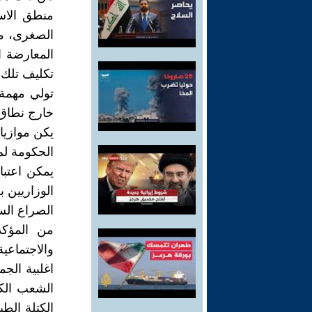
منطق الاست
الصغرى، مه
المعارضة ا
تكليف تلك ا
تولي مهمة 
خارج نطاق 
يكن موازيا
الحكومة لم 
يمكن اعتبا
الوزاريين ب
الصراع ال
من المؤكد
والاجتماعي
اغلبية الجم
الشعب الكا
الكتلة الطب