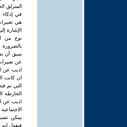
المنزلق ال
في إذكاء 
هي تعبيرات
الإشارة إل
نوع من ال
بالضرورة ع
سبق أن تط
عن تعبيرات
اديب عن ال
ان كانت ال
التي تم فت
الخارطة ال
اديب عن ال
الاجتماعية
يمكن تصني
فنقول انه ح