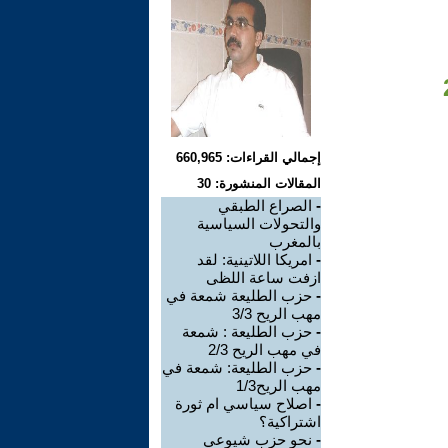
إجمالي القراءات: 660,965
المقالات المنشورة: 30
-
الصراع الطبقي
والتحولات السياسية
بالمغرب
-
امريكا اللاتينية: لقد
ازفت ساعة اللظى
-
حزب الطليعة شمعة في
مهب الريح 3/3
-
حزب الطليعة : شمعة
في مهب الريح 2/3
-
حزب الطليعة: شمعة في
مهب الريح1/3
-
اصلاح سياسي ام ثورة
اشتراكية؟
-
نحو حزب شيوعي