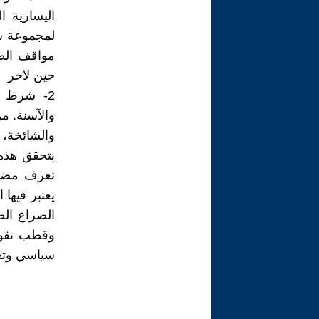
اليسارية 
لمجموعة س
مواقف الطر
حين لاخر
2- شرط ج
والآسنة. م
والشائخة، 
بتحقق هذه 
تعرف مضمون
يعتبر فيها
الصراع ال
وقطب تقوده
سياسي وتع