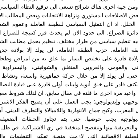
. ومن جهة اخرى هناك شرائح تسعى الى ترقيع النظام السياس
بعض الاصلاحات الدستوري ونزاهة الانتخابات وبعض المطالب الاج
الخلل. اد ان التمثيل السياسي للطبقة العاملة وعموم الش
ئرة الصراع. الى حدود الان لم يحدث فرز كنتيجة للصراع ا
وجبه تنظيم سياسي من طراز مختلف. تنظيم يحمل مطالب ال
ة العاملة. حزب الطبقة العاملة، لن يولد إلا بولادة جدي
لادة قادرة على تخليص اليسار بما علق به من امراض وطحال
يني والقومي والعروبي المنغلق والشوفيني، واليسراوية و
 حتى. لن يولد إلا من خلال حركة جماهيرية واسعة، ونشاط 
ف قادر على خلق أنوية ولبنات أولى قادرة على قيادة النض
. واعيد مرة اخرى ما قلته في مقال سابق، ان لدلك شروط معين
وجيهي وإيديولوجي: يجب العمل على أن يصبح الفكر الاشتر
 المغرب، وكبح جماح الانتهازية واللامبالاة والتطرف الديني. أ
يولوجية يجب خوضها. حتى يتم تجاوز الحلقات الضعيفة 
والتحريفية منها وتنفضح المتخفية في زي الاشتراكية. في ظل ا
العقلية الاقصائية التي لازمت منطق تفكير التنظيمات وا