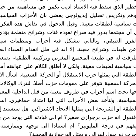
خطير الذي سقط فيه الاستاد اديب يكمن في مساهمته من حيث
وهم وتكريس تضليل إيديولوجي يقضي بان الأحزاب السياسية 
 سياسية لطبقات معينة. وقبل الدخول في نقاش هده الفكرة 
ى أن مجتمعا يدور فيه صراع تقوده فئات وشرائح منظمة يؤدي
فرز الطبقي، وبالتالي تتشكل فيه أحزاب ومنظمات سيا
ن طبقات وشرائح معينة. إلا انه في ظل انعدام الصفاء الط
رقت له في طبيعة المجتمع المغربي وتركيبته الطبقية، يصع
 سياسية لطبقات معينة. ولكي لا أطلق الكلام على عواهنه أسا
طبقة التي يمثلها حزب الاستقلال أو الحركة الشعبية. اسأل الا
حركة الشعبية تتوفر على مقومات حزب أصلا. لنترك الوكالات ا
حها تحت اسم أحزاب في ظروف معينة من قبل الداخلية المغرب
سياسية. ولنأخذ بعض الأحزاب التي لها امتداد جماهيري. اسأ
طبقة او الشريحة التي يمثلها الاتحاد الاشتراكي. هل سنستند إ
 فنقول انه حزب برجوازي صغير؟ ام الى قيادته التي يوجد من بي
فهم في درجة المليونير؟ ام استنادا الى توجهه وممارسته 
زب دو ميول ليبرالي و يمثل البرجوازية الهجينة؟