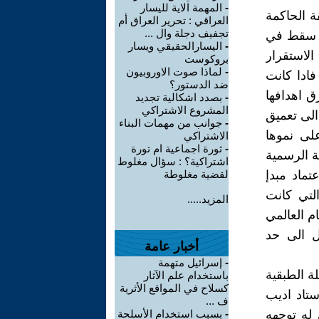
-
المهمة الاية لليسار
ة الحاكمة
العراقي : تحرير العراق أم
تجفيف دجلة وال ...
ك سقط في
-
اليسارالحقيقي ويسار
الاستقرار
بروكوست
-
لماذا صوت الاوروبيون
فادا كانت
ضد الدستور؟
ق اهدافها
-
بصدد اشكالية تجديد
المشروع الاشتراكي
الى تعميق
-
جوانب من مهمات البناء
لى نموها
الاشتراكي
-
ثورة اجماعية ام تورة
ة الرسمية
اشتراكية؟ : سؤال مغلوط
تماد مبدإ
لقضية مغلوطة
التي كانت
المزيد.....
م العالمي
ل الى حد
أخبار عامة
-
إسرائيل متهمة
ة الطبقية
باستخدام علم الآثار
كسلاح في المواقع الأثرية
ستاد اديب
ف ...
له توجهه
-
بسبب استخدام الأسلحة