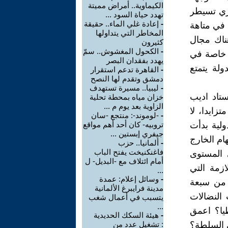
الكيماوية.. أمراض مميتة
اري تسيطر
تهدد حياة السود ...
-
إعادة غلي الماء.. حقيقة
 في متاهة
المخاطر التي يتداولها
ناك مجال
كثيرون
-
الكحول المغشوش.. سمّ
ة خاصة في
يهدد بفقدان البصر
ولة يتمتع
-
القاهرة تدعم استقرار
دمشق وتقدم لها النصح
-
ليبيا.. مسيرة تستهدف
ستاد اديب
خزان مياه بمحطة تحلية
الزاوية بعد يوم م ...
زايدا، لا
-
-لوموند-: منتجع -سان
لية بدأت
تروبيه- كان أحد أهم مواقع
جيفري إبستين ...
ام الخارج
-
ألمانيا.. حزب
فاغنكنيخت يفتح الباب
 المستوى
أمام ائتلاف مع -البديل- ل
زمة التي
...
-
وسائل إعلام: عمدة
 من سبعة
مدينة فرايبرغ الألمانية
النضالات
يتسبب في أعمال شغب
...
طيا؟ اعمق
-
هيئة السكك الحديدية
ي السلطة؟
: تشغيل عدد من