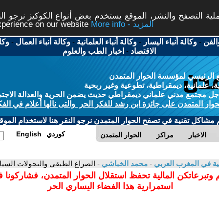
ة التصفح والنشر، الموقع يستخدم بعض أنواع الكوكيز نرجو النق
More info - المزيد
experience on our website
الفن
-
وكالة أنباء اليسار
-
وكالة أنباء العلمانية
-
وكالة أنباء العمال
-
وكا
الاقتصاد
-
اخبار الطب والعلوم
 الرئيسي لمؤسسة الحوار المتمدن
، علمانية، ديمقراطية، تطوعية وغير ربحية
ل مجتمع مدني علماني ديمقراطي حديث يضمن الحرية والعدالة الاجتم
حوار المتمدن على جائزة ابن رشد للفكر الحر والتى نالها أعلام في الفك
م مشاكل تقنية في تصفح الحوار المتمدن نرجو النقر هنا لاستخدام الموقع
كوردي
English
الاخبار
مراكز
الحوار المتمدن
انية في المغرب العربي
-
محمد الخباشي
- الصراع الطبقي والتحولات السيا
 وتبرعاتكن المالية تحفظ استقلال الحوار المتمدن، فشاركونا 
استمرارية هذا الفضاء اليساري الحر