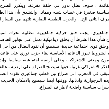
القائمة ، سوف نظل ندور في حلقة مفرغة. ويتكرر الطرح
ياسية صغيرة في خطاب شبيه ومماثل والتشدق بأن هذا ا
ف الثاني الخ... والحرب الطبقية الضارية تلتهم من اليسار 
ماهيري: يجب خلق حركية جماهيرية مطلبية تحرك المياه
ن شأن هذا الشرط أن يخلق ديناميكية تعمل على تجاوز العناصر 
وخلق قوى اجتماعية جديدة، تستطيع أن تقود النضال من أجل ال
الشروط تفرز الدعائم الأساسية لبناء حزب ثوري على قاعدة
 ومعنى الاشتراكية، وعلى أرضية اجتماعية، سياسيا وإيديو
 الفكر الاشتراكي غريبا، حينها سيصبح الصراع على ارضية مخالف
طبقي في المغرب الى صراع بين قطب جماعيري تقوده الضبقة
 البرجوازية وادنابها. ووقتها ايضا سيصبح بالامكان الحديث
بيرات سياسية واضحة لاطراف الصراع.