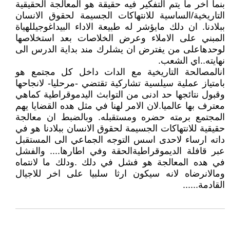
بنما اخر ما يتم التفكير فيه حقيقة هو المعالجة الحقيقية
التاريخية/الساسية للانتهاكات الجسيمة لحقوق الانسان
ببلادنا. ان دلك مايؤشر له طبيعة الاداء البيداغوجيللهياة
المبني على الاملاء وعرض الخلاصات بعد استخلاصها
لوحدهاعلى من يفترض ان يشلرك مند بداية الدرس الى
نهايته..اي الشعب.
انالمصالحة التاريخية مع الدات داخل كل مجتمع هو
بامتياز عملية سيلسية تشاركية تقتضي -مرحليا- لانجاحها
وقبول نتائجها حد ادنى من التوابث اليدموقراطية كماهي
معترف بها عالميا.لان الامر لهنا في مثل هده القضايا يهم
المجتمع برمته حضره ومستقبله. وبالضبط ان معالجة
حقيقية للانتهاكات الجسيمة لحقوق الانسان ببلادنا هو في
داته ارساء لاحدى اسس التوجه الجماعي الى المستقبل
عبر قافلة الديموقراطيةالحقة وفي اطارها.... والفشل
في هده المعالجة هو فشل في دلك .ودلك ما لانتماه
ومالانرضاه لانه سيكون ارثا سلبيا على اخر للاجيال
القادمة......