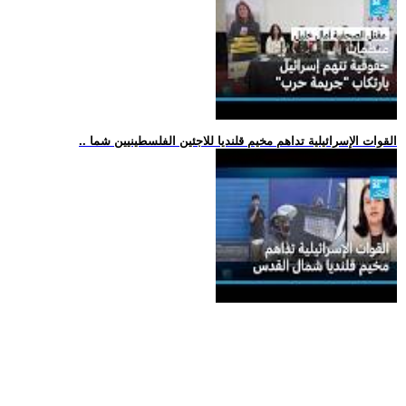
.. القوات الإسرائيلية تداهم مخيم قلنديا للاجئين الفلسطينيين شما