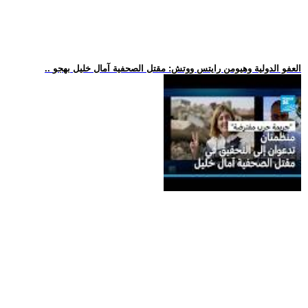
.. العفو الدولية وهيومن رايتس ووتش: مقتل الصحفية آمال خليل بهجو