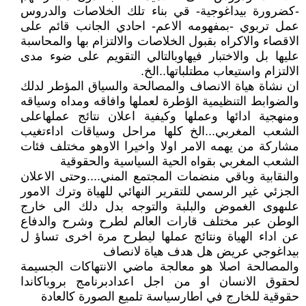
-كضرورة بيداغوجية- قي بناء تلك الخلاصات والدروس
عمل تربوي -بمفهومه الاعم- احادي الجانب قائم على
الاقصاء والاكراه بقبول الخلاصات والالتزام بها والمحاسبة
عليها بل والاختبار فيهاوبالتالي التقويم على ضوء مدى
الالتزام واستيعاب مطتلباتها..الخ.
ان نشاة هياة الانصاف والمصالحة والسياق المؤطر لدلك
والضوابط التنظيمية الؤطرة لعملها وافاقه ومداه وسياقه
ومنهجية ادائها وعملها وكيفية اعلان نتائج عملهاعلى
الشعب المغربي...الخ كلها مراحل وسياقات اداءتغيب
مشاركة من يهمه الامر اولا واخيرا الاوهو مختلف فئات
الشعب المغربي بقواه الحية السياسية والحقوقية
والنقابية وباقي منضمات المجتمع المني....وحتى الاعلان
الجزئي غير الرسمي للتقرير النهائي للهياة وترك الامور
علىهوى الغموض والبلبة والتوجه بدل دلك الى خارج
الوطن عبر مختلف قارات العالم لطرح وشرح والدفاع
عن اداء الهياة ونتائج عملها ليطرح مرة اخرى تساؤ ل
بيداغوجي عريض هل هدف هياة لانصاف
والمصالحة اصلا هو معالجة ماضي الانتهاكات الجسيمة
لحقوق الانسان او من اجل اعدادبرنامج بروباكاندا
حقوقية للخارج في اطارسياسة تلميع الصورة كالعادة