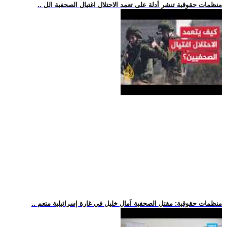
.. منظمات حقوقية تنشر أدلة على تعمد الاحتلال اغتيال الصحفية الل
.. منظمات حقوقية: مقتل الصحفية آمال خليل في غارة إسرائيلية متعم