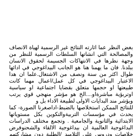
بغض النظر عما اثارته النتائج غير الرسمية لهياة الانصاف
والمصالحة التي انشاتها السلطات الرسمية للنظر من
وجهة نظرها في الانتهاكات الجسيمة لحقوق الانسان
ببلدنا. فان ما يهمنا هنا هو الجانب البيداغوجي في ادائها
طوال اكثر من سنة ونصف من الاشتغال.علما ان هدا
الاعتبار البيداغوجي في كل عمل/اعمال مهما كانت
طبيعتها او حجمها متعلق بقضايا اجتماعية او سياسية
اوتربؤية مباشرةاو....الخ هو مؤشر منهجي قوي يرتب
ويؤشر مند البدايات الاولى لطبيعة الاداء بل و
للنتائج الممكن استخلاصها بالضبط-اداصغرنا الصورة- كما
يحدث في مؤسسات التربيةوالتكوين بكل مستوياتها
الابتدائية والثانوية والجامعية . وتجمع مختلف الدراسات
البداغوجية العالمية ان بيداغوجية الالقاء والشحنوفرض
خلاصات ودروس على الثلاميد /الطلبة دون مشاركتهم