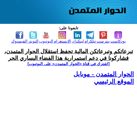
تابعونا على:
بودكاست
بنترست
تيلكرام
لينكدإن
الانستغرام
اليوتيوب
التويتر
الفيسبوك
تبرعاتكم وتبرعاتكن المالية تحفظ استقلال الحوار المتمدن،
فشاركونا في دعم استمرارية هذا الفضاء اليساري الحر
[اشترك في قناة ‫«الحوار المتمدن» على اليوتيوب]
الحوار المتمدن - موبايل
الموقع الرئيسي