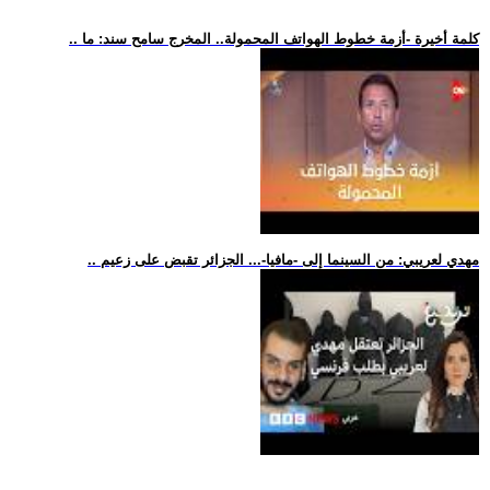
.. كلمة أخيرة -أزمة خطوط الهواتف المحمولة.. المخرج سامح سند: ما
.. مهدي لعريبي: من السينما إلى -مافيا-... الجزائر تقبض على زعيم