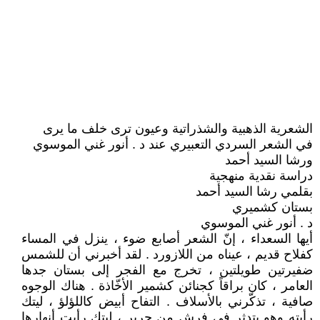
الشعرية الذهبية والشذراتية وعيون ترى خلف ما يرى
في الشعر السردي التعبيري عند د . أنور غني الموسوي
ورشا السيد أحمد
دراسة نقدية منهجية
بقلمي رشا السيد أحمد
بستان كشميري
د . أنور غني الموسوي
أيها السعداء ، إنّ الشعر أصابع ضوء ، ينزل في المساء
كفلاح قديم ، عيناه من اللازورد . لقد أخبرني أن للشمس
ضفيرتين طويلتين ، تخرج مع الفجر إلى بستان جدها
العامر ، كان براقاً كجنائن كشمير الأخّاذة . هناك الوجوه
صافية ، تذكّرني بالأسلاف . التفاح أبيض كاللؤلؤ ، ليتك
رأيته وهو يتدثر في فرش من حرير ، ليتك رأيت أنهارها