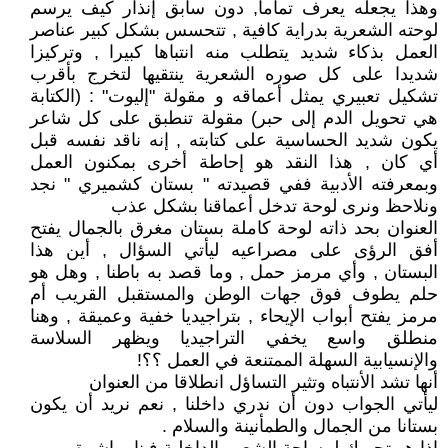
وهذا يجعله يعرف تماما, دون سابق إنذار كيف يرسم
لوحته الشعرية بدراية كافية , تتحسس بشكل كبير عناصر
العمل بذكاء شديد يتطلب منه انتباها كبيرا , وتركيزا
شديدا على كل صوره الشعرية ينتقيها لتخرج بأقرب
تشكيل تعبيري يمثل أعماقه و مقولة "إليوت" : (الكتابة
هي تحويل الدم إلى حبر) مقولة تنطبق على كل شاعر
يكون شديد الحساسية على كتابته , إنه ناقد نفسه قبل
أي كان , هذا النقد هو إحاطة أخرى بمكنون العمل
وبمعرفته الأدبية ففي قصيدته " بستان كشميري " نجد
ونلاحظ ونرى لوحة تدخل أعماقنا بشكل عذب
العنوان بحد ذاته لوحة كاملة بستان مغرق بالجمال يفتح
أفق الرؤى على مصراعيه ليأتي السؤال , أين هذا
البستان , وأي مرمز حمل , وما قصد به باطنا , وهل هو
حلم يطوف فوق جهات الوطن والمستقبل القريب أم
مرمز يفتح أبواب الإيحاء , بتراجيديا خفية وعميقة , وهنا
منطلق واسع يخفي التراجيديا ويظهر السلاسة
والإنسيابية السهلة الممتنعة في العمل ؟؟!
أنها تشد الأنتباه وتثير التساؤل انطلاقا من العنوان
ليأتي الجواب دون أن ندري داخلنا , نعم نريد أن يكون
بستانا من الجمال والطمأنينة والسلام .