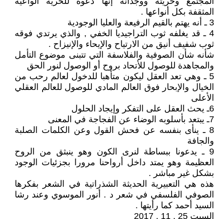
المجتمع وحريته ووجدانه إنها دعوة للحرية الواعية
المثقفة بكل أنواعها .
3 ـ أنه يهتم بالقيم الرفيعة والعليا الوجودية
4 ـ قد يغلفه ثوب التراجيديا الخفي , والذي يرتدي فوقه
ثوب شفيف أنيق من الارتياح والإيحاء والإنيزاح .
شأنه شأن الصوفية والفلاسفة التي تتبنى موضوع التأمل
والمجاهدة للوصول للأتحاد بروح أو الوصول لنور الحق
5 ـ وهي تعد العقل ليكون متأهبا للدخول لعالم رحب من
الخيال والإبحار فوق العالم المادي للوصول للعالم العقلي
الأعلى
6ـ يحث العقل على التفكر وإيجاد الحلول
7ـ يبتعد بأسلوبه الوضاء عن الفجاجة في المعنى
8 ـ ينأى بنفسه عن فحش القول وعن الكلمات الصلبة
والجافة
9 ـ يدعونا ببساطة لنرى الكون وهو ينبثق من الروح
العظيمة وهو يمتد داخل أرواحنا مرورا بجزئيات الوجود
بشكل غير مباشر .
هذه هي التعبيرية الحديثة الشذراتية في الشعر بفكرها
الصوفي الفلسفي في شعر د . أنور الموسوي وعند رشا
السيد أحمد كما رأيتها .
السبت 25 . 11 . 2017