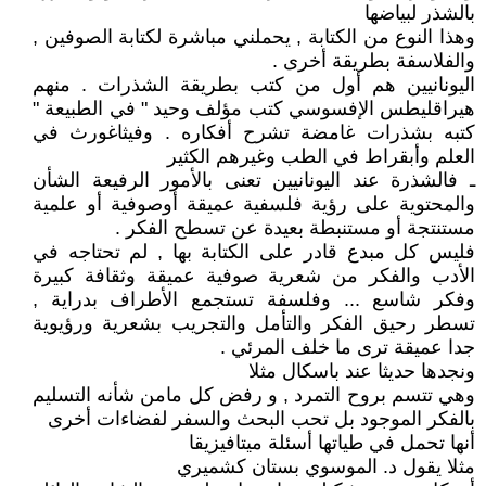
بالشذر لبياضها
وهذا النوع من الكتابة , يحملني مباشرة لكتابة الصوفين ,
والفلاسفة بطريقة أخرى .
اليونانيين هم أول من كتب بطريقة الشذرات . منهم
هيراقليطس الإفسوسي كتب مؤلف وحيد " في الطبيعة "
كتبه بشذرات غامضة تشرح أفكاره . وفيثاغورث في
العلم وأبقراط في الطب وغيرهم الكثير
ـ فالشذرة عند اليونانيين تعنى بالأمور الرفيعة الشأن
والمحتوية على رؤية فلسفية عميقة أوصوفية أو علمية
مستنتجة أو مستنبطة بعيدة عن تسطح الفكر .
فليس كل مبدع قادر على الكتابة بها , لم تحتاجه في
الأدب والفكر من شعرية صوفية عميقة وثقافة كبيرة
وفكر شاسع ... وفلسفة تستجمع الأطراف بدراية ,
تسطر رحيق الفكر والتأمل والتجريب بشعرية ورؤيوية
جدا عميقة ترى ما خلف المرئي .
ونجدها حديثا عند باسكال مثلا
وهي تتسم بروح التمرد , و رفض كل مامن شأنه التسليم
بالفكر الموجود بل تحب البحث والسفر لفضاءات أخرى
أنها تحمل في طياتها أسئلة ميتافيزيقا
مثلا يقول د. الموسوي بستان كشميري