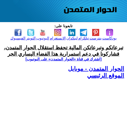
تابعونا على:
بودكاست
بنترست
تيلكرام
لينكدإن
الانستغرام
اليوتيوب
التويتر
الفيسبوك
تبرعاتكم وتبرعاتكن المالية تحفظ استقلال الحوار المتمدن،
فشاركونا في دعم استمرارية هذا الفضاء اليساري الحر
[اشترك في قناة ‫«الحوار المتمدن» على اليوتيوب]
الحوار المتمدن - موبايل
الموقع الرئيسي