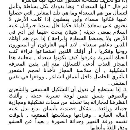
إذا هو تحريك لمساحة الشعور الداخلية فينا مباشرة
ثم قال " أيها السعداء " وهنا يقودك بكل بساطة وتأمل
لتتسأل من هم السعداء وما هي تلك المعاير , التي حصلوا
عليها فكانوا سعداء وأين يقطنون إذا كانت الأرض لا
تحتوي على سعادة كاملة فكما قال سيدنا جبرائيل عليه
السلام بمعنى حديثه ( شيئان يبحث عنهما ابن آدم في
الأرض ولا يجدهما السعادة والراحة ) إذا من هم أؤلئك
اللذين دعاهم سعداء , لابد أنهم العارفون أو المتنورون
روحيا وفكريا , أو أؤلئك اللذين استطاعوا قراءة كتب
الحياة السرية وعرفوا كيف يكونوا سعداء , مجانية هذا
المجاز العذب أدعى للتساؤل منه إلى يقين المعرفة
الشكيلية , أن سلاسة المجاز تأخذنا لحجم الشعور
التأثيري الحاصل داخل أعماق الشاعر , ووقعها في نفس
المتلقي .
1ـ إذا نستطيع أن نقول أن التشكيل الفلسفي والشعري
والصوفي يتسق ضمن لوحة تعبيرية حديثة , وألفتُ
النظرهنا لمجازاته بما تحمله من سمات تشكيلية ومجازية
جميلة ورائعة , تشكل قصيدته بأتساق بديع تدل عليه
أصالة العبارة , وفرادتها وسلاستها الممتنعة , بالوقت
نفسه ورقة التعبير وحداثة الصورة , بعيداً عن الحشو
ودق اللغة وأتعابها