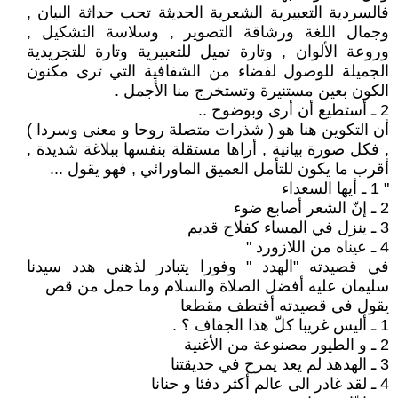
فالسردية التعبيرية الشعرية الحديثة تحب حداثة البيان ,
وجمال اللغة ورشاقة التصوير , وسلاسة التشكيل ,
وروعة الألوان , وتارة تميل للتعبيرية وتارة للتجريدية
الجميلة للوصول لفضاء من الشفافية التي ترى مكنون
الكون بعين مستنيرة وتستخرج منا الأجمل .
2 ـ أستطيع أن أرى وبوضوح ..
أن التكوين هنا هو ( شذرات متصلة روحا و معنى وسردا )
, فكل صورة بيانية , أراها مستقلة بنفسها ببلاغة شديدة ,
أقرب ما يكون للتأمل العميق الماورائي , فهو يقول ...
" 1 ـ أيها السعداء
2 ـ إنّ الشعر أصابع ضوء
3 ـ ينزل في المساء كفلاح قديم
4 ـ عيناه من اللازورد "
في قصيدته "الهدد " وفورا يتبادر لذهني هدد سيدنا
سليمان عليه أفضل الصلاة والسلام وما حمل من قص
يقول في قصيدته أقتطف مقطعا
1 ـ أليس غريبا كلّ هذا الجفاف ؟ .
2 ـ و الطيور مصنوعة من الأغنية
3 ـ الهدهد لم يعد يمرح في حديقتنا
4 ـ لقد غادر الى عالم أكثر دفئا و حنانا