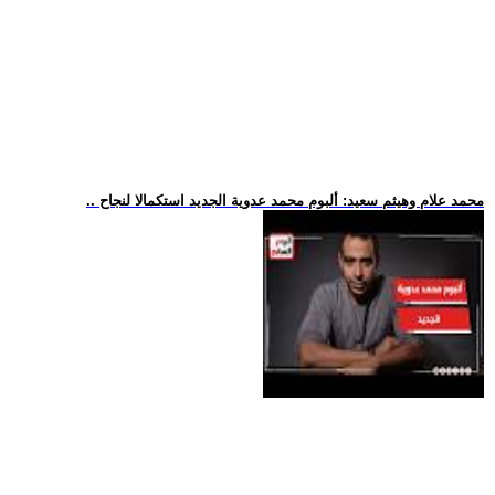
.. محمد علام وهيثم سعيد: ألبوم محمد عدوية الجديد استكمالا لنجاح