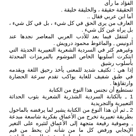
الفؤاد ما رأى
الحقيقة حقيقة ، والخليقة خليقة .
أما ابن عربي فقال ..
العارف من يرى الحق في كل شيء ، بل في كل شيء ،
بل يراه عين كل شيء .
, لتنتقل فيما بعد للأدب العربي المعاصر نجدها عند
أدونيس , والماغوط محمود درويش .
وغيرهم كثر في السردية الشعرية التعبيرية الحديثة التي
ابتكرت أسلوبها الخاص الموشوم بالمرمزات المحدثة
بأسلوب رشيق
إذا هي : تكثيف شديد للمعنى يأخذ رحيق اللغة ويقدمه
في طبق شفيف للغاية يواكب تقدم سرعة الحضارة
وارتقاؤها .
نستطيع أن نجنس هذا النوع من الكتابة
1 ـ بالكتابة السردية الشذرية الشعرية بثوب الحداثة
التعبيرية والتجريدية
2 ـ ثم أن هذا النوع من الكتابة يشير لما يرفضه بالماحول
بطريقة تعبيرية تخرج من الأعماق بفكرية شاسعة مبدعة
, وصوفية رفيعة متجهة إلى الأعماق لتثيره على التغير
الإيجابي ورفض كل ما من شأنه أن يحط من قيم