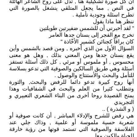
أن كل صورة تشكيلية هنا , تدل على روح الشاعر الهائلة
في النص , مما يجعل المتلقي ينشغل بالصورة التي
تطرح اسئلة وجودية تأملية .
ننظر هنا ماذا يقول
" لقد أخبرني أن للشمس ضفيرتين طويلتين
تخرج مع الفجر إلى بستان جدها العامر
كان براقاً كجنائن كشمير الأخّاذة "
السؤال الأول من الذي أخبره , ومن قصد بالشمس وأين
يقع بستان جدها ومن المعني بذلك , وهل هو معنى
محسوس , أو ملموس أو مرئي , كل ذلك أسئلة تستفز
أسئلة وهي طريق السالكين والصوفية التي تدعو بسلاسة
للتأمل والبحث والأستنتاج والوصول .
أنها روح كبيرة تدعو دائما للرفض والبحث, والثورة
وتتطلب كثيرا من العلم والبحث في الشفافيات وهذا
يمنح القصيدة روحا أخرى من البناء الشعري التعبيري و
التجريدي
( و الشذرة ) ..
هي رفض للشرح والإدلاء المباشر , أن كانت صوفية أو
شعرية حسية ملموسة أو علمية , وذاك جلي عند
الفلاسفة والصوفية التي تستمد قوتها من رؤية خارقة
للحياة والكون معا .