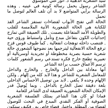
سيد الشعرية الذهبية د. أنور غني الموسوي
الشاعر رسول يحمل رسالة كونية في عينيه , وهذه
الرسالة برأيي المتواضع لا بد أن تلف العالم لتوصل ما
تحمل
الحالة التي تفتح الأبواب لفضاءات تستفز الشاعر الفذ
للكتابة هي الحالة الشعورية الآنية الملامسة للقلب
والطويلة الأمد المتفاعلة بصمت , تلك العميقة التي تمازج
إحداثيات الكون بتفاعل مبدع وتأمل واستنباط ورؤى حية
, فتنصب داخله توهجات انفعالية , كما طيوف قوس قزح
ترفع الحالة الانفعالية ليترجمها بعد نضوجها الشعوري حالة
شعرية حسية بصرية مخطوطة أو تجريدية أوسريالية أو
تعبيرية تطفح خارج فكره تستدعي رسم الشعور كلمات
ترسم الأعماق حسب براعة الشاعر
أنها معادلة بين الداخل والخارج , والخارج والداخل
للمعامل الشعرية للشاعر و هذا لابد كله من إلهام , ولكن
الإلهام وحده لا يكفي , لابد من توصيل الأحساس الداخلي
بلغة دقيقة تصل الخارج بالداخل , وبما يُوصِلُ قدر
الإمكان الحالة الشعورية العميقة لدى الشاعر للعامة
فماذا لو كان هذا الشاعر يمتلك الفلسفة الشعرية
الصوفية أو الفكر النقدي المبدع في البحث للوصول
لفضاء من المطلق واختيار فضاء خاص به , فكيف ستكون