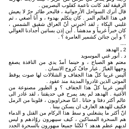
الرقيقة لقد كانت ناعمة كقلوب البصريين .
قال أترك السواحل الأرجوانية ، فالبحر طائر حرّ لا يعيش
في هذا العالم المر . كان يتكلم بهدوء ، و أنا أصغي ، ثم
غلبني البكاء ، لقد أخبرني أنّ العراق شقيق الشمس ،
كان خبراً غريباً و مدهشاً . أين إذن بساتين أجدادنا الغوالي
؟ و أين جنائن كشمير العامرة ؟ .
....
2 ـ الهدهد
د . أنور غني الموسويد
معتم هو الصباح ، و حينما أمدّ يدي من النافذة يصفع
وجهها الغبارُ . غبار جافّ كروح الانسان .
أليس غريبا كلّ هذا الجفاف و الشلالات لها صوت يوقظ
الموتى الذين غادروا المدينة منذ عقود .
أليس غريبا كلّ هذا الجفاف ؟ و الطيور مصنوعة من
الأغنية . الهدهد لم يعد يمرح في حديقتنا ، لقد غادر الى
عالم أكثر دفئا و حنانا . اننّا صحراويون ، قلوبنا من الرمل
فكيف للهدهد العارف ان يسكن بيننا .
انّ أكثر ما يشغلني و سط هذا الركام من القتل و الدماء
هم السحرة المساكين ، كيف سيبهرون روّادهم و ليس
لديهم عظم هدهد ؟ لكنّنا جميعا مبهورون بالسحرة الجدد