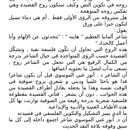
روحه في تكوين النص وكيف ستكون روح القصيدة وهي
تعكس روحه المتوهجة .
هل ستروقه من الرؤى الأولى فقط , أم هي دماء تسيل
لتكون حبرا على ورق
يقول :
شاعر ألمانيا العظيم " هاينه " : "يتحدثون عن الإلهام وأنا
أعمل كالحداد "
هذه الروح التي تحاول أن تكّون فلسفة نقية , وتشكّل
القصيدة حسب الرؤى المتواجدة في خيال الشاعر بدرجة
من الكمال الرفيع هي التي تجعل من الشاعر روح ,
تسعى بدأب لتصل ما تحتويه أعماقها .
أن الشاعر د . أنور غني الموسوي قبل أن يكون شاعرا
فذا هو باحثا علميا وديني و شعري بروح صوفية في
الوقت نفسه وهذا ما يجعله يعادل أطراف القصيدة من
هذه الجوانب , دون أن يشعر , فتأتي القصيدة مقطوعة
فلسفية شعرية بدرجة رفيعة من الصوفية توازنت بها كل
هذه الأطياف العمية والأدبية والإبداعية
ما الذي يميز التشكيل والتكوين الفلسفي في قصيدته
أن د. أنور غني الموسوي شاعر اجتمع داخله إلى كل ما
سبق وفوقه بلاغة النقد الحديث