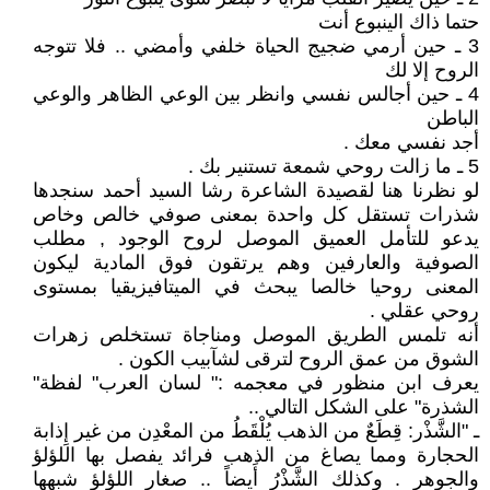
حتما ذاك الينبوع أنت
3 ـ حين أرمي ضجيج الحياة خلفي وأمضي .. فلا تتوجه
الروح إلا لك
4 ـ حين أجالس نفسي وانظر بين الوعي الظاهر والوعي
الباطن
أجد نفسي معك .
5 ـ ما زالت روحي شمعة تستنير بك .
لو نظرنا هنا لقصيدة الشاعرة رشا السيد أحمد سنجدها
شذرات تستقل كل واحدة بمعنى صوفي خالص وخاص
يدعو للتأمل العميق الموصل لروح الوجود , مطلب
الصوفية والعارفين وهم يرتقون فوق المادية ليكون
المعنى روحيا خالصا يبحث في الميتافيزيقيا بمستوى
روحي عقلي .
أنه تلمس الطريق الموصل ومناجاة تستخلص زهرات
الشوق من عمق الروح لترقى لشآبيب الكون .
يعرف ابن منظور في معجمه :" لسان العرب" لفظة"
الشذرة" على الشكل التالي ..
ـ "الشَّذْر: قِطَعٌ من الذهب يُلْقَطُ من المعْدِن من غير إِذابة
الحجارة ومما يصاغ من الذهب فرائد يفصل بها اللؤلؤ
والجوهر . وكذلك الشَّذْرُ أَيضاً .. صغار اللؤلؤ شبهها