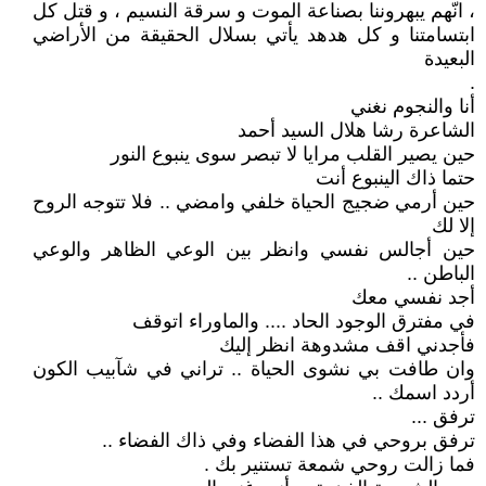
، انّهم يبهروننا بصناعة الموت و سرقة النسيم ، و قتل كل
ابتسامتنا و كل هدهد يأتي بسلال الحقيقة من الأراضي
البعيدة
.
أنا والنجوم نغني
الشاعرة رشا هلال السيد أحمد
حين يصير القلب مرايا لا تبصر سوى ينبوع النور
حتما ذاك الينبوع أنت
حين أرمي ضجيج الحياة خلفي وامضي .. فلا تتوجه الروح
إلا لك
حين أجالس نفسي وانظر بين الوعي الظاهر والوعي
الباطن ..
أجد نفسي معك
في مفترق الوجود الحاد .... والماوراء اتوقف
فأجدني اقف مشدوهة انظر إليك
وان طافت بي نشوى الحياة .. تراني في شآبيب الكون
أردد اسمك ..
ترفق ...
ترفق بروحي في هذا الفضاء وفي ذاك الفضاء ..
فما زالت روحي شمعة تستنير بك .