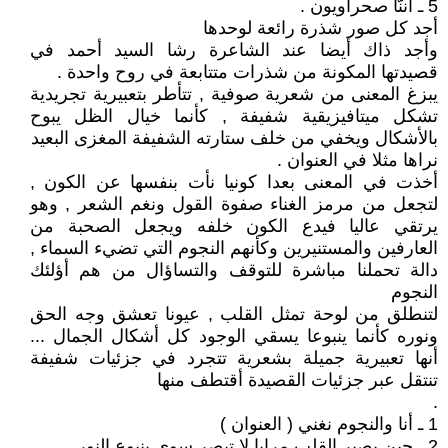
5 ـ اننّا صحراويون .
أجد كل صور شذرة رائعة لوحدها
وأجد ذاك أيضا عند الشاعرة رشا السيد أحمد في
قصيدتها المكونة من شذرات متتابعة في روح واحدة .
يبزغ المعنى من شعرية صوفية , تتأطر بتعبيرية تجريدية
تشكل ميتافيزيقية شفيفة , كأنما خيال الظل يبوح
بالأشكال ويخفي من خلف ستارته الشفيفة المغزى البعيد
نراها مثلا في العنوان .
أخذت في المعنى بعدا كونيا نأت بنفسها عن الكون ,
لتجعل من مرمز الغناء صفوة القول ونغم الشعر , وهو
يرتقي عاليا فيدع الكون خلفه ويجعل الصحبة من
العارفين والمستنيرين وكأنهم النجوم التي تضيء السماء ,
دالة تحملنا مباشرة للتوقف والتساؤال من هم أؤلئك
النجوم
لتنطلق من لوحة تمثل القلب , عيونا تعشق وجه الحق
ونوره كأنما ينبوعا يسقي الوجود كل أشكال الجمال ...
أنها تعبيرية جميلة بشعرية تتجرد في جزئيات شفيفة
تنتقل عبر جزئيات القصيدة أقتطف منها
.
1 ـ أنا والنجوم نغني ( العنوان )
2 ـ حين يصير القلب مرايا لا تبصر سوى ينبوع النور