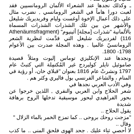
ـ وكذلك نجدها عند الشعراء الألمان الرومانسيين فقد
لعبت دورا هاماً في الشعر الرومانسي , نضرب مثال
على ذلك أعمال الإخوة أوغست وليام وفريديريك شليغل
والأشهر من بين تلك الشذرات الشذرات المسماة
بالألمانية "شذرات [مجلة] أثينيوم" (Athenäumsfragment
116) لفرديريك شليغل التي قدَّمت لنظرية الشعر
الرومانسيّ عالميا . وهذه المجلة صدرت بين الأعوام
1798- 1800.
ونجدها عند الإنكليزي توماس إليوت ومثلاً قصيدة
صاموئيل تايلر كوليردج غير المُكتمِلة التي كتبتْ عام
1797 ونشرتْ عام 1816 بعنوان "قبلاي خان، أو رؤية في
المنام ، والشاعر الفرنسي بول فاليري وكثر هم .
وفي الأدب العربي نجدها في
شعر الحلاج وابن العربي والنفري , اللذين خرجوا عن
بحور الفراهيدي لبحور موسيقية تدخلها الروح برهافة
شديدة
يقول الحلاج ..
"مزجت روحك بروحى .. كما تمزج الخمر بالماء الزلال "
وقال ..
لا أحصي ثناء عليك . جحد الهوى فلحق المنى .. ما كذب