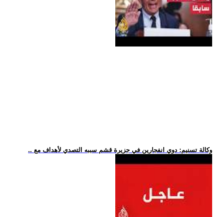
.. وكالة تسنيم: دوي انفجارين في جزيرة قشم سببه التصدي لأهداف مع