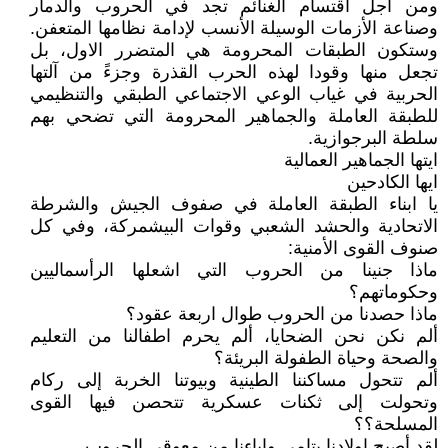
ومن اجل اقتسام الغنائم تجد في الحروب والدمار
وصناعة الأزمات الوسيلة الأنسب لإدامة نظامها المتعفن.
وستكون الطبقات المحرومة هي المتضرر الاول، بل
تجعل منها وقودا لهذه الحرب القذرة وجزءً من آلتها
الحربية في غياب الوعي الاجتماعي الطبقي والتنظيمي
للطبقة العاملة والجماهير المحرومة التي تضحي بهم
سلطة البرجوازية.
ايتها الجماهير العمالية
ايها الكادحين
يا ابناء الطبقة العاملة في صفوف الجيش والشرطة
الاتحادية والحشد الشعبي وقوات البيشمركة، وفي كل
صنوف القوى الأمنية:
ماذا جنينا من الحروب التي اشعلها الرأسماليين
وحكوماتهم؟
ماذا حصدنا من الحروب طوال اربعة عقود؟
ألم نكن نحن الضحايا، ألم يحرم اطفالنا من التعليم
والصحة وحياة الطفولة البريئة؟
ألم تتحول مساكننا الطينية وبيوتنا الخربة إلى ركام
وتحولت إلى ثكنات عسكرية تتحصن فيها القوى
المسلحة؟؟
لقد أصبح اولادنا يتامى واباءنا من معوقي الحروب...