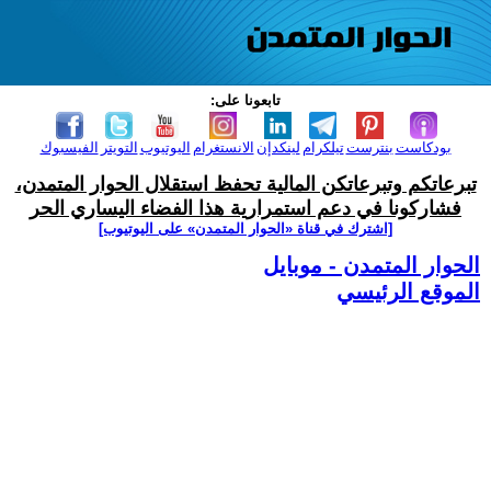
تابعونا على:
بودكاست
بنترست
تيلكرام
لينكدإن
الانستغرام
اليوتيوب
التويتر
الفيسبوك
تبرعاتكم وتبرعاتكن المالية تحفظ استقلال الحوار المتمدن،
فشاركونا في دعم استمرارية هذا الفضاء اليساري الحر
[اشترك في قناة ‫«الحوار المتمدن» على اليوتيوب]
الحوار المتمدن - موبايل
الموقع الرئيسي