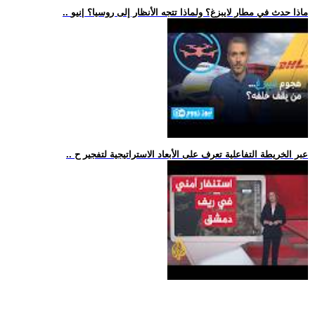
.. ماذا حدث في مطار لايبزغ؟ ولماذا تتجه الأنظار إلى روسيا؟ |نيو
.. عبر الخريطة التفاعلية تعرف على الأبعاد الاستراتيجية لتفجير ح