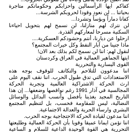
كفاكم ايها الرأسمالين واحزابكم وحكوماتكم متاجرة
بحياتنا ... لن نعود وقودا لحروبكم الشرسة...
كفانا دماراً وبؤساً وتشردا...
لن نترك لهم منازلنا، لن نسمح لهم بتحويل احياءنا
السكنية مسرحا لمعاركهم القذرة.
ارحلوا عن ديارنا، أنتم وحشودكم العسكرية....
ماذا جنينا من آبار النفط وكل خيرات المجتمع؟
لنقول لهم: اننا لن نسمح لكم بذلك بعد الان!
ايتها الجماهير العمالية في العراق وكردستان
القوى اليسارية والتحررية
اننا مدعوون للتلاحم والتكاتف للوقوف بوجه هذه
الاستعدادات التي تدق طبول الحرب. اننا نقف اليوم على
ارث الحركة الاشتراكية العالمية وتجربة الحركة
المجالسية في آذار 1991 رغم نواقصها وضعفها... إن هذا
التاريخ المجيد يغذينا بأفضل وأنسب البدائل والوسائل
النضالية، ليس للمقاومة فحسب، بل لتنظيم المجتمع
البشري وارساء الحرية والعدالة الاجتماعية.
اننا مدعون لقيادة الحركة الاحتجاجية بوجه الحرب.
اننا نؤمن ايمانا عميقا وقويا بأن الحركة العمالية وطليعتها
التحررية هي القوة الوحيدة الداعية للسلام و الساعية