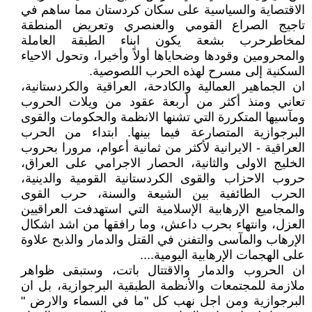
الاقتصاية والسياسية على سكان كردستان مما ساهم في
تاجيج الصراع القومي والعنصري وتعريض المنطقة
لمخاطرحرب بشعة يكون ابناء الطبقة العاملة
والمحرومين وقودها وضحاياها أولاً وأخيرا، وتحول الاحياء
السكنية إلى مسرح لهذه الحرب اللصوصية.
ان الجماهير العمالية والكادحة، العراقية والكردستانية،
تعاني ومنذ أكثر من أربعة عقود من ويلات الحروب
ومآسيها المتكررة التي تشنها الانظمة والحكومات والقوى
البرجوازية المتصارعة فيما بينها. ابتداء من الحرب
العراقية - الايرانية لأكثر من ثمانية أعوام، مرورا بحروب
الخليج الاولى والثانية، الحصار الاجرامي على العراق،
حروب الاحزاب والقوى الكردستانية القومية والدينية،
الحرب الطائفية بين الشيعة والسنة، حرب القوى
والمجاميع الإرهابية الإسلامية التي استهدفت العراقيين
العزل، وانتهاء بحرب داعش، وما رافقها من اشد اشكال
الإرهاب والمآسى والتفنن في القتل والدمار والذبح علاوة
على الهجمات الإرهابية اليومية....
ان الحروب والدمار والاقتتال باتت، وستبقى ظواهر
ملازمة للمجتمعات والأنظمة الطبقية البرجوازية، بل ان
البرجوازية ومن اجل نهب كل "ما في السماء والارض "