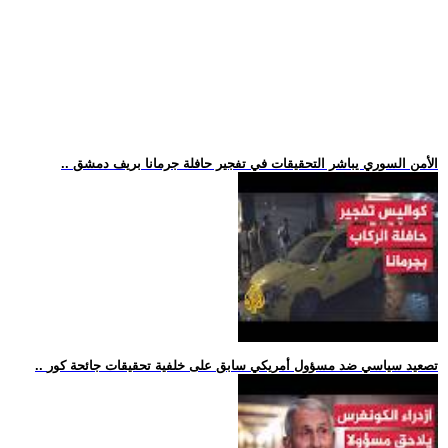
.. الأمن السوري يباشر التحقيقات في تفجير حافلة جرمانا بريف دمشق
.. تصعيد سياسي ضد مسؤول أمريكي سابق على خلفية تحقيقات جائحة كور