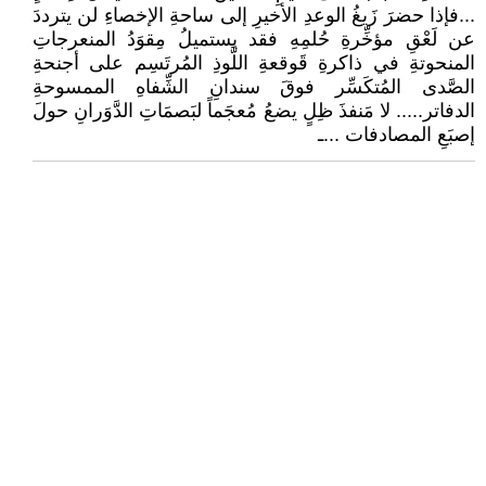
...فإذا حضرَ زَيغُ الوعدِ الأخيرِ إلى ساحةِ الإخصاءِ لن يترددَ
عن لَعْقِ مؤخِّرةِ حُلمِهِ فقد يستميلُ مِقوَدُ المنعرجاتِ
المنحوتةِ في ذاكرةِ قَوقعةِ اللَّوذِ المُرتَسِم على أجنحةِ
الصَّدى المُتكَسِّر فوقَ سندانِ الشِّفاهِ الممسوحةِ
الدفاتر..... لا مَنفذَ ظِلٍ يضعُ مُعجَماً لبَصمَاتِ الدَّوَرانِ حولَ
إصبَعِ المصادفات ...ـ