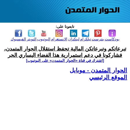
تابعونا على:
بودكاست
بنترست
تيلكرام
لينكدإن
الانستغرام
اليوتيوب
التويتر
الفيسبوك
تبرعاتكم وتبرعاتكن المالية تحفظ استقلال الحوار المتمدن،
فشاركونا في دعم استمرارية هذا الفضاء اليساري الحر
[اشترك في قناة ‫«الحوار المتمدن» على اليوتيوب]
الحوار المتمدن - موبايل
الموقع الرئيسي