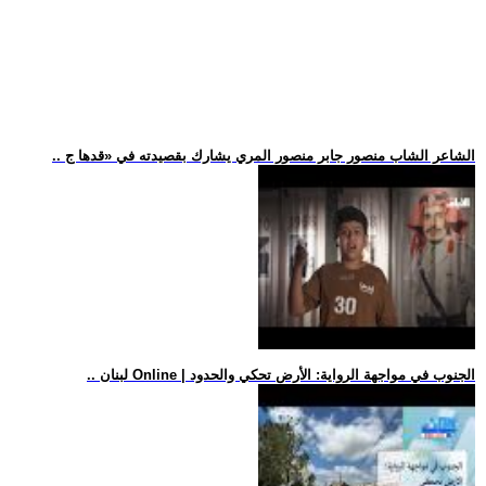
.. الشاعر الشاب منصور جابر منصور المري يشارك بقصيدته في «قدها ج
.. لبنان Online | الجنوب في مواجهة الرواية: الأرض تحكي والحدود