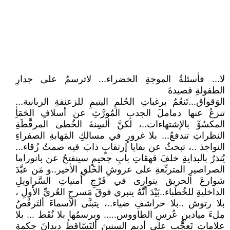
لا... فأسئلةُ الموجةِ الخضراء... لاترسمُ على جدارِ
الطفولةِ قصيدةَ
الوَقواق...تَنعُمُ برغباتِ الحُلمِ اليتيمِ للزعنفةِ الربانية...
تنزعُ عنها دماملَ الجدبِ المُورَّثِ عن أسلافِ الحَمَأِ
المكسُوِّ بالإشتهاءات..، لكنَّ ألسِنةَ الخُطى المرقَّطَةِ
النظراتِ تندفعُ... بلا غرورٍ في مسالكِ المَهابةِ الصفراءِ
النواجذ ..، تبحثُ عن بقايا إرتقابٍ ذابَ فيه صمتُ زُقاء...
يُنذرُ بالبدايةِ خلفَ قهقاتِ بابِ جحيمٍ سينفتحُ عن بانوراما
الصراصيرِ المتربِّعةِ على عروشِ الخَلقِ الأخير..و مَن عبَّدَ
شوارعَ الحريق يتوارى في فَرْجِ أُمنياتِ السَّراويلِ
الداخليةِ للخُطَباء..بَيْدَ أنَّهُ ينبري فوقَ مَسرحِ العُريِّ الأولِ ،
بلا رتوش ..بلا حراشفِ ضياء..، يتبنَّى الأسماءَ ألتَرقُصُ
مِلءَ ميادينِ عُرسِ الطاووس..... ويرسمُها بلا نُقَط ... بلا
علاماتِ تَعجُّب على أديمِ السنينَ ألتَسّاقطُ ديدانَ حِكمةٍ