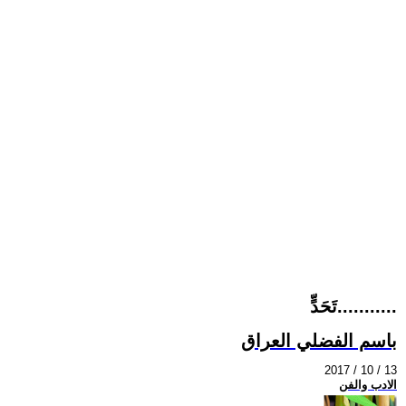
تَحَدٍّ...........
باسم الفضلي العراق
2017 / 10 / 13
الادب والفن