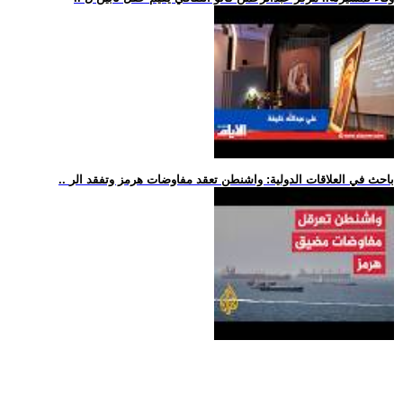
.. باحث في العلاقات الدولية: واشنطن تعقد مفاوضات هرمز وتفقد الر