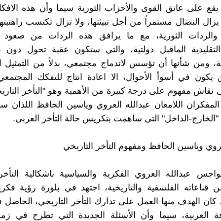
يقع على عاتق القوى والأحزاب الثورية سيما وأن هذه الافكار
 يزال النضال مستمراً من أجل تبيئتها، ولا تزال تكتسب راهنيت
 والردات الثورية، مع ما يرافق هذه الردات من صعود ل
لتقليدية الماقبل دولتية، والتي ستكون عقبة تحول دون بن
ة، ومن شأنها أن تؤسس لاندماج مجتمعي، بدلاً من التمثيل 
 يكون في أسوأ الأحوال، الا اعادة انتاج للتفكك المجتمع
ى نقاش مفهوم على درجة كبيرة من الأهمية وهو "التأخر التاري
لمفكران اللامعان عبدالله العروي وياسين الحافظ اللذان س
"الخارج-الداخل" التي ساهمت بتكريس حالة التأخر العربي.
عروي وياسين الحافظ ومفهوم التأخر التاريخي
اجس عبدالله العروي الفكرية والسياسية باشكالية التأخر 
من قناعاته الفلسفية والتاريخية، اجتهد في بلورة رؤية فك
كان الهدف منها العمل على تدارك التأخر التاريخي، الحاصل ف
فة العربية، سيما وأن الأسئلة الجديدة التي تطرح في زمن