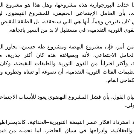
ا خذلت البورجوازية هذه مشروعها، وهل هذا هو مشروع البو
، بأن الحامل الإجتماعي الحقيقي، للمشروع النهضوي، 
ي كان يفترض وهماً، أنها هي التي ستحققه، بل الطبقة النقيض،
قوى الثورية التقدمية، في مستقبل لا بد من السير باتجاهه.
من أمر، فإن مشروع النهضة ومشروع طه حسين، تجاوز الط
لحامل الاجتماعي، لأنه وبصياغته هذه كان أكثر جذرية، م
ة، وأكثر اقتراباً من القوى الثورية والطبقات النقيضة، وكا
ظيمات الفئات الثورية التقدمية، أن تصوغه أو تتبناه وتطوره 
كفاحي العام.
يان القول، بأن فشل المشروع النهضوي يعود للأسباب الاجتماعي
ولى.
استرداد افكار عصر النهضة التنويرية–الحداثية، كالديمقراطية
 والعقلانية، وادراجها في سياق الحاضر، لما تحمله من قيم