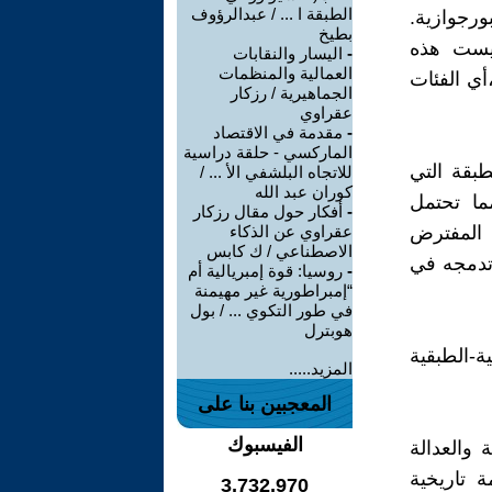
الطبقة ا ... / عبدالرؤوف
رجوازية.
بطيخ
ليست هذه
-
اليسار والنقابات
العمالية والمنظمات
أي الفئات
الجماهيرية / رزكار
عقراوي
-
مقدمة في الاقتصاد
الماركسي - حلقة دراسية
بقة التي
للاتجاه البلشفي الأ ... /
كوران عبد الله
ما تحتمل
-
أفكار حول مقال رزكار
ن المفترض
عقراوي عن الذكاء
الاصطناعي / ك كابس
وتدمجه في
-
روسيا: قوة إمبريالية أم
“إمبراطورية غير مهيمنة
في طور التكوي ... / بول
هوبترل
ة-الطبقية
المزيد.....
المعجبين بنا على
الفيسبوك
 والعدالة
ة تاريخية
3,732,970