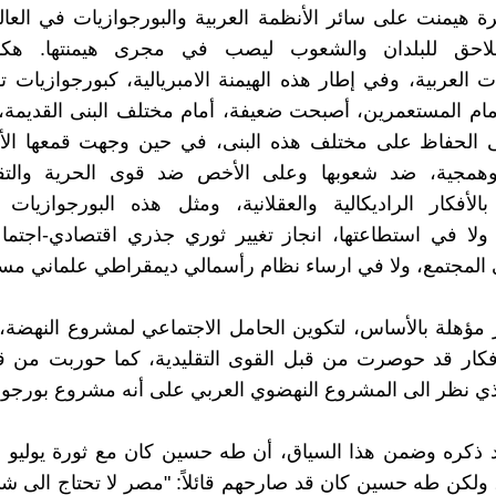
رة هيمنت على سائر الأنظمة العربية والبورجوازيات في الع
للاحق للبلدان والشعوب ليصب في مجرى هيمنتها. هكذ
ت العربية، وفي إطار هذه الهيمنة الامبريالية، كبورجوازيات تا
مام المستعمرين، أصبحت ضعيفة، أمام مختلف البنى القديمة،
الحفاظ على مختلف هذه البنى، في حين وجهت قمعها ال
همجية، ضد شعوبها وعلى الأخص ضد قوى الحرية والتق
بالأفكار الراديكالية والعقلانية، ومثل هذه البورجوازيا
ولا في استطاعتها، انجاز تغيير ثوري جذري اقتصادي-اجتم
المجتمع، ولا في ارساء نظام رأسمالي ديمقراطي علماني مس
 مؤهلة بالأساس، لتكوين الحامل الاجتماعي لمشروع النهضة،
فكار قد حوصرت من قبل القوى التقليدية، كما حوربت من قب
لذي نظر الى المشروع النهضوي العربي على أنه مشروع بورجوا
 ذكره وضمن هذا السياق، أن طه حسين كان مع ثورة يوليو ف
، ولكن طه حسين كان قد صارحهم قائلاً: "مصر لا تحتاج الى ش