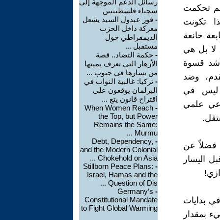
رسائل الدعم الموجهة إلى
الم تحكمت
سجناء فلسطينيين
-
فوز عبدول السيد يشعل
ا تكونت
معركة داخل الحزب
بعة خانعة
الديمقراطي حول
مستقبل ...
 لا بل هي
-
حكمة التضاد.. قصة
أشد قسوة
الأزهار التي تعرف يمينها
من يسارها في جنوب ...
دم، وضد
-
تركيا: غالبية النواب في
ت ليس في
البرلمان يوقعون على
اقتراح قانون يتع ...
اعي علمي
When Women Reach
-
the Top, but Power
تقل.
Remains the Same:
Murmu ...
Debt, Dependency,
-
 فضلاً عن
and the Modern Colonial
Chokehold on Asia ...
ل اليسار
Stillborn Peace Plans:
-
زي!
Israel, Hamas and the
Question of Dis ...
Germany’s
-
ي بدايات
Constitutional Mandate
to Fight Global Warming
يء بمقدار