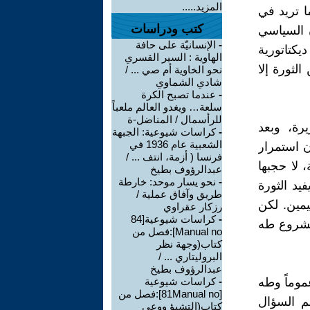
المزيد.....
ا تريد في
كتب ودراسات
ن السياسي
-
الإنسانيّة على حافة
يكتاتورية
الهاوية : السير القسري
لثورة إلا
نحو الخاوية أم صي ... /
شادي الشماوي
-
عندما تصبح الكرة
سلعة… ويغدو العالم ملعباً
للرأسمال / المناضل-ة
رة، وبعد
-
كراسات شيوعية: الجبهة
الشعبية عام 1936 في
 استمرار
فرنسا ( أزمة، انتف ... /
 لا حجبها
عبدالرؤوف بطيخ
-
نحو يسار موحد: خارطة
د الثورة
طريق وآفاق عملية /
مين. لكن
رزكار عقراوي
-
كراسات شيوعية[84
 مشروع طه
Manual no]:فصل من
كتاب(وجهة نظر
البروليتاري ... /
عبدالرؤوف بطيخ
موماً وطه
-
كراسات شيوعية
[81Manual no]:فصل من
م السؤال
كتاب(التشيؤ ووعي