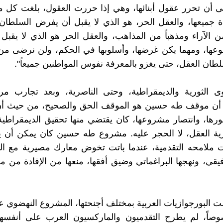
لى أن تحرر عقول أبنائها، وهي إذا حررت العقول، بلغت كل م
ة جميعها، والعقل الحر، هو الذي لا يقبل أن يفرض السلطا
من الآراء ومذهباً من المذاهب، والعقل الحر هو الذي لا يقبل د
وعها، ومهما يكن غرضها، وأسلوبها في الحكم، ولن نرضى من ا
طان العقل، حتى يغزو بالمعرفة نفوس المواطنين جميعاً".
ى الثورية والديمقراطية، وحتى الناصرية، وبعد تجارب مري
ت، أن موقف طه حسين هو الموقف الحق والصحيح، من حيث أن
ورها، وانتصار مشروعها، كان يقتضي منها تحقيق الديمقراطية،
ة العقل، لا الحجر عليه. مشروع طه حسين كان يمكن أن يفي
 ملامحه التقدمية، عندما باتت تخوض معارك مصيرية مع الي
فيقي، ونهجها البراغماتي وضيق أفقها، منعها من الإفادة من
ت البورجوازيات العربية بمختلف أجنحتها، المشروع النهضوي ع
اً، لم يطرح التقدميون والماركسيون العرب على أنفسه