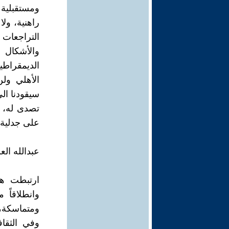
ومستقبلية 
راهنية، ولا
التراجعات
والأشكال ا
الديمقراطي
الأهلي ولن
سيقودنا ال
تصدى له، ا
على جدلية 
عبدالله ال
ارتبطت هو
وانطلاقاً 
ومتماسكة، 
وفي الثقا