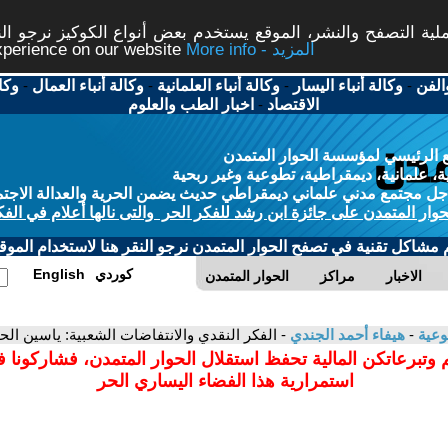
ة التصفح والنشر، الموقع يستخدم بعض أنواع الكوكيز نرجو النق
More info - المزيد
experience on our website
الفن
-
وكالة أنباء اليسار
-
وكالة أنباء العلمانية
-
وكالة أنباء العمال
-
وكا
الاقتصاد
-
اخبار الطب والعلوم
 الرئيسي لمؤسسة الحوار المتمدن
، علمانية، ديمقراطية، تطوعية وغير ربحية
ل مجتمع مدني علماني ديمقراطي حديث يضمن الحرية والعدالة الاجتم
حوار المتمدن على جائزة ابن رشد للفكر الحر والتى نالها أعلام في الفك
م مشاكل تقنية في تصفح الحوار المتمدن نرجو النقر هنا لاستخدام الموقع
كوردي
English
الاخبار
مراكز
الحوار المتمدن
وعية
-
هيفاء أحمد الجندي
- الفكر النقدي والانتفاضات الشعبية: ياسين ال
 وتبرعاتكن المالية تحفظ استقلال الحوار المتمدن، فشاركونا 
استمرارية هذا الفضاء اليساري الحر