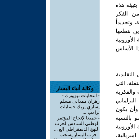
تبيئة هذه
من الفكر
 وتحديداً
ين بنظمها
 الأوروبية
ا الأساس
التقليدية
قلة، التي
وكالة أنباء اليسار
 والفكرية
-
انتخابات نيويورك -
لبرلماني
زهران ممداني مسلم
يساري يربك حسابات
 وأن يكون
ترامب ...
 بالنسبة
-
جميعا لإنجاح المؤتمر
الوطني السادس لحزب
الأوروبية
النهج الديمقراطي الع ...
-
حزب اليسار يسحب
مبريالية،