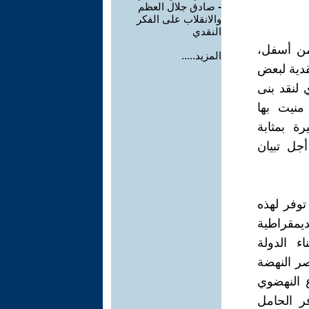
-
صادق جلال العظم
والانقلاب على الفكر
النقدي
من أسفل،
المزيد.....
نقدية لبعض
لنقد بنى
 منيت بها
وكانت هذه الأخيرة بمثابة
جل تبيان
توفر لهذه
لديمقراطية
اء الدولة
صر النهضة
 النهضوي
فر الحامل