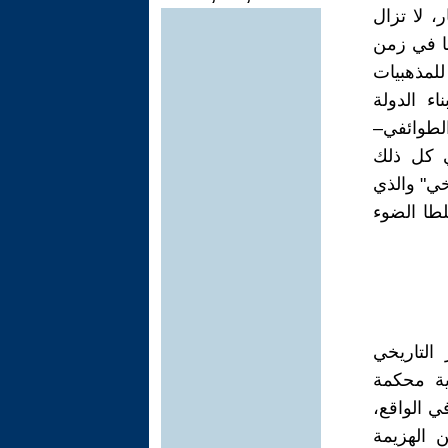
، لا تزال
ها في زمن
لمذهبيات
اء الدولة
الطوائفي–
ي كل ذلك
خي" والذي
لطا الضوء
التاريخي
رية محكمة
ي الواقع،
 الهزيمة