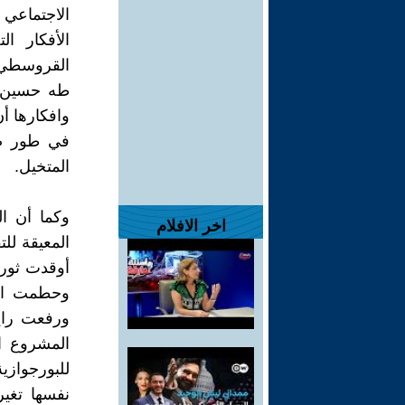
الاجتماعي و
الأفكار ا
القروسطي-ا
طه حسين، و
وافكارها أن
في طور صع
المتخيل.
وكما أن ال
اخر الافلام
المعيقة لل
أوقدت ثورات
وحطمت الإ
ورفعت راية
المشروع ا
للبورجوازي
نفسها تغير