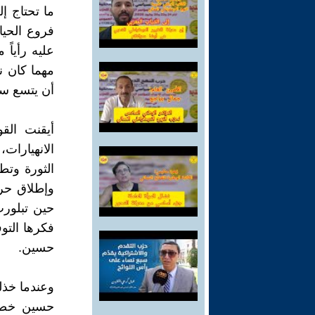
ما تحتاج إ
فروع الحيا
عليه رأياً 
مهما كان ن
أن يتسع سل
أيقنت القو
الانهيارا
الثورة وتط
وإطلاق حري
حين تبلورت
فكرها التو
حسين.
وعندما خذل
حسين خصوص