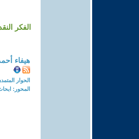
الفكر النق
هيفاء أحمد
الحوار المتمدن-العدد: 5643 - 17
المحور: ابحاث