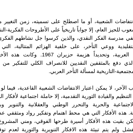
نتفاضات الشعبية، أو ما اصطلح على تسميته، زمن التغيير 
ب للحيز العام، إلا جواباً تاريخياً على الأطروحات الفكرية-ال
في مدرسة الفكر النقدي، والذين كرسوا جل نشاطهم الفكري 
تقليدية ووعي التأخر، على خلفية الهزائم المتتالية، التي
المجتمعات العربية، وتحديداً هزيمة حزيران 1967. 
ذي دفع بالمثقفين النقديين للانصراف الكلي للتفكير من أ
جتمعية-التاريخية لمسألة التأخر العربي.
الآخر، لا يمكن اعتبار الانتفاضات الشعبية القاعدية، فيما لو 
التنظيم والقيادة الثورية التقدمية، إلا حاملة اجتماعية لأفكار ا
لاجتماعية والحرية والتحرر الوطني والعقلانية والتنوير وبن
ة. هذه الأفكار التي هي محط اهتمام وتفكير رواد ومثقفي ع
لكن بقيت هذه الأفكار أسيرة طرحها الفوقي، ومني المشروع
فشل ولم يتم تبيئة هذه الافكار التنويرية والثورية لعدم تو