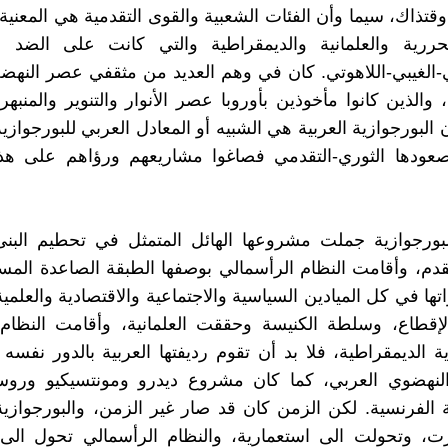
قتذاك، سيما وأن الفئات الشعبية والقوى التقدمية هي المعنية ب
لتحررية والعلمانية والديمقراطية والتي كانت على الضد 
لغيبي-اللاهوتي. كان في وهم العديد من مثقفي عصر النهضة،
الذين كانوا مأخوذين بأوروبا عصر الأنوار والتنوير والمنبهر
 البورجوازية العربية هي الشبيه أو المعادل العربي للبورجوازية
ودها الثوري-التقدمي فصاغوا مشاريعهم ورؤاهم على هذ
بورجوازية جملت مشروعها الهائل المتمثل في تحطيم البنى 
تقدم، وأقامت النظام الرأسمالي بوصفها الطبقة الصاعدة المست
ها في كل الميادين السياسية والاجتماعية والاقتصادية والعلمية
قطاع، وسلطة الكنيسة وحققت العلمانية، وأقامت النظام ا
 الديمقراطية، فلا بد أن تقوم رديفتها العربية بالدور نفسه
لنهضوي العربي، كما كان مشروع ديدرو ومونتسيكيو وروسو
ة الفرنسية. لكن الزمن كان قد صار غير الزمن، والبورجوازية 
ت، وتحولت الى استعمارية، والنظام الرأسمالي تحول الى ا