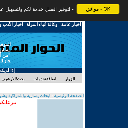
موافق - OK
لتوفير افضل خدمة لكم ولتسهيل عملي
أخبار عامة
-
وكالة أنباء المرأة
-
اخبار الأدب و
الموقع
يسارية
"من أج
حاز ال
إذا لديك
الزوار
اضافة/خدمات
بحث/الارشيف
الصفحة الرئيسية
-
ابحاث يسارية واشتراكية وشي
تبرعاتكم