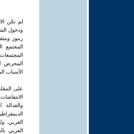
لم تكن الا
ودخول الشعو
رموز ومثق
المجتمع ال
المحرض ال
الأسباب الم
على المقلب 
الانتفاضات 
والعدالة ا
الديمقراطي
العربي. و
العربي بال