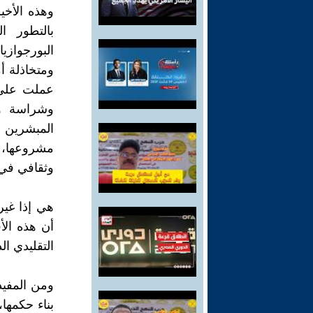
وهذه الأخي
بالتطور ا
البورجوازيا
ومتخاذلة أ
عملت على 
وشراسة و
المبشرين 
مشروعها، 
وثقافي في 
هي إذا غير
أن هذه الأ
التقليدي ا
ومن المفيد
بناء حكمها