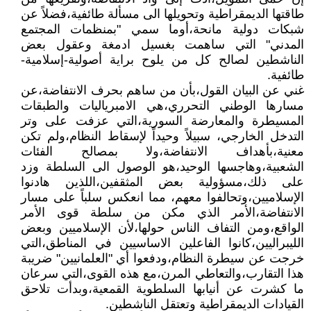
طاقتها الديمقراطية وتحويلها الى مسألة طائفية،فضلاً عن
شبكات دولية مانحة،أوما سمي "بمنظمات المجتمع
المدني" التي ساهمت بغسيل ادمغة وعقول بعض
الناشطين لصالح كل من يلوح براية أصولية-إسلامية-
طائفية.
غني عن البيان القول،بأن من ساهم بحرف الانتفاضة،عن
مسارها الوطني التحرري،هي الامبرياليات والطبقات
المسيطرة والمعارضة السورية،التي عزفت على وتر
التدخل الخارجي، سبيلاً وحيداً لإسقاط النظام،ولم تكن
معنية،بأهداف الانتفاضة،ولا بمصالح الفئات
الشعبية،وهاجسها الوحيد،هو الوصول الى السلطة وزد
على ذلك،مسؤولية بعض المثقفين،اللذين هادنوا
الإسلاميين،وتحالفوا معهم، مما انعكس سلباً على مسار
الانتفاضة،الأمر الذي مكن من سلطة قوى الأمر
الواقع،ومن التفاف الناس حولها،لأن الإسلاميين وبعض
الليبراليين،كانوا الفاعلين الاساسيين في المناطق،التي
خرجت عن سيطرة النظام،ودفعوا أي "العلمانيين" ضريبة
هذا التقارب،والتعاطي المرن،مع هذه القوى،التي سرعان
ما كشرت عن أنيابها السلطوية القمعية،وبدأت تلاحق
القيادات الديمقراطية وتعتقل الناشطين.