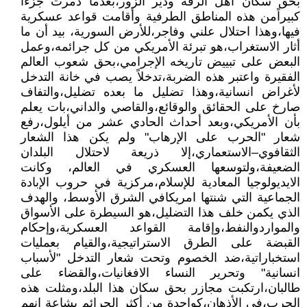
بحق سكان أهل الرقة ودير الزور،بعدما دمرت جزءاً
كبيراًمن هذه المناطق الطرفية وأقامت قواعد عسكرية
فيها،وهذا احتلال علني وفاجر،للأرض السورية، بيد أن ما
أثار الاستغراب،هو تبرئة الأمريكي من كل جرائمه،وعمل
البعض على تبييض تاريخه الإجرامي،بحق شعوب العالم
الفقيرة واعتبر هذه الضربة،تدخلاً يصب في خانة التدخل
لأغراض انسانية،وهذا تضليل ما بعده تضليل،والتفاف
صارخ على الحقائق والوقائع،والقاصي والداني،بات يعلم
بأن الأمريكي،وبعد أحداث الحادي عشر من أيلول،رفع
شعار "الحرب على الإرهاب" ولم يكن هذا الشعار
الثقافوي–الاستعماري،إلا ذريعة لاحتلال البلدان
الضعيفة،ولتوسعها العسكري في العالم، وكانت
الايديولوجيا المعادية للإسلام،مركزية في حروب الإبادة
الجماعية التي شنتها امريكافي الشرق الأوسط، والهدف
الذي يكمن خلف هذا التضليل،هو السيطرة على الأسواق
والمواردوالنفط،وإقامة القواعد العسكرية،وإحكام
القبضة على الطرق الاستراتيجية،والقيام بعمليات
استخباراتية،ضد الخصوم وتحت شعار التدخل "لأسباب
انسانية" وتحرير النساء الافغانيات،والقضاء على
طالبان،ارتكبت مجازر بحق سكان هذا البلد،ومثلت هذه
الحرب،في الأذهان،كواحدة من أكثر الجرائم بشاعة إنهم