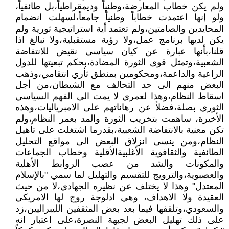
ولم يكن خطاب المعارضة،وطنياً وديمقراطياً،بل طائفياً،
ولو إنها اعتمدت خطاباً وطنياً جامعاً،لسهلت انضمام
المحايدين والصامتين،ولم تعتمد أية استراتيجية ثورية ولم
يكن لديها برنامج عمل،ولا رؤية مستقبلية،ولا نبالغ اذا
قلنا،بأنها عبارة عن كيان سياسي نقيض للانتفاضة
الشعبية،وتمثل قوى الثورة المضادة،بحكم تبعيتها للدول
الراعية والداعمة،ومحكومين بمنطق ثأري انتقامي،وذهب
البعض منهم الى حد التحالف مع الشيطان،من أجل
اسقاط النظام،وهذا لعمري لا يمت الى الفهم السياسي
الثوري بصلة،فضلاً عن رهاناتهم على الامبرياليات،وهذه
الأخيرة، ساهمت بتخريب الثورة والمد بعمر النظام،ولم
تكن معنية بالانتفاضة الشعبية،بقدرما اشتغلت على تأهيل
النظام،ومن ينسى انزلاق البعض الى مواقع التحليل
الطائفية والثقافوية الأغلبيةالأقلية وخطاب الجماعات
والمكونات والشد من عصب الروابط الأهلية
والعصبوية،والترويج للتقسيم والتهليل لما سمي "بالإسلام
المعتدل" وهذا لا يختلف عن نظيره الجهادي،لا من حيث
العقيدة ولا الاهداف، وهي ادلوجة روج لها الامريكي
والسعودي،وتلقفها فيما بعد بعض المثقفين الليبراليين،زد
على ذلك تهليل البعض لجبهة النصرة،على اعتبار انه