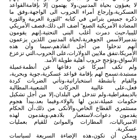
لا يعبؤون بحياة المدنيين،ولا يهتمون إلا بإقامةالقواعد
العسكرية،وإرجاع أمراء الحروب الى الواجهة،وفق ما
ذكره جميس بتراس في كتابه "الثورة العربية والثورة
المضادة الأمريكية الصنع" أضف الى ذلك،قصف الأمريكي
لليبيا،حيث دمرت أغلب البنى التحتية،إنهم يقومون
بتدميرالأسس الجوهرية،لحياة المدنيين اللذين يزعمون
أنهم تدخلوا من أجل انقاذهم،سيما وأن هذه
الأمريكا،تنفق ملايين الدولارات،على الحروب،التي تزعزع
الأسواق،وتؤجج حروب أهلية طويلة الأمد.
ولم تكف أميركا عن دفاعها عن أنظمةعميلة
مستبدة،تسمح لهم بإقامة قواعد عسكرية،جوية وبحرية،
والقيام بأنشطة استخباراتية،وتأتي الضربات كردة
فعل،على غالبية الحركات الشعبية،المطالبة
بالديمقراطية،ولم تتدخل في البلدان،إلا من أجل تشكيل
حكومات عميلة،تدين لها بالولاء،وفيما بعد،يبدأ هجوم
مستثمري القطاع الخاص،والأنكى من ذلك،أن الحكام
يقدمون دعوات،لاستعمار بلادهم،ويقدمون لهذه
الامبرياليات، المطارات والموانئ للقيام بعمليات
عسكرية.
ويمكن أن تكون،هذه الإضاءة السريعة لسياسات