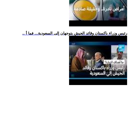
.. رئيس وزراء باكستان وقائد الجيش يتوجهان إلى السعودية... فما أ