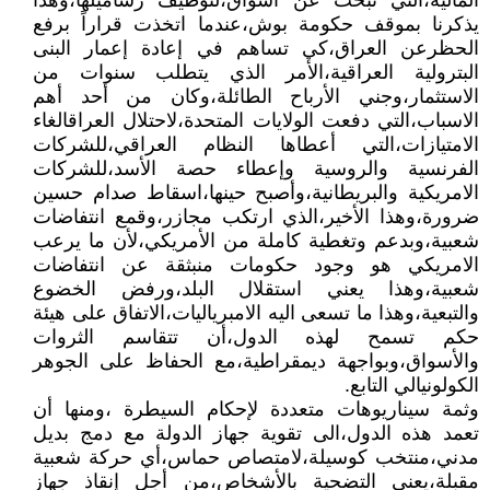
المالية،التي تبحث عن أسواق،لتوظيف رساميلها،وهذا
يذكرنا بموقف حكومة بوش،عندما اتخذت قراراً برفع
الحظرعن العراق،كي تساهم في إعادة إعمار البنى
البترولية العراقية،الأمر الذي يتطلب سنوات من
الاستثمار،وجني الأرباح الطائلة،وكان من أحد أهم
الاسباب،التي دفعت الولايات المتحدة،لاحتلال العراقالغاء
الامتيازات،التي أعطاها النظام العراقي،للشركات
الفرنسية والروسية وإعطاء حصة الأسد،للشركات
الامريكية والبريطانية،وأصبح حينها،اسقاط صدام حسين
ضرورة،وهذا الأخير،الذي ارتكب مجازر،وقمع انتفاضات
شعبية،وبدعم وتغطية كاملة من الأمريكي،لأن ما يرعب
الامريكي هو وجود حكومات منبثقة عن انتفاضات
شعبية،وهذا يعني استقلال البلد،ورفض الخضوع
والتبعية،وهذا ما تسعى اليه الامبرياليات،الاتفاق على هيئة
حكم تسمح لهذه الدول،أن تتقاسم الثروات
والأسواق،وبواجهة ديمقراطية،مع الحفاظ على الجوهر
الكولونيالي التابع.
وثمة سيناريوهات متعددة لإحكام السيطرة ،ومنها أن
تعمد هذه الدول،الى تقوية جهاز الدولة مع دمج بديل
مدني،منتخب كوسيلة،لامتصاص حماس،أي حركة شعبية
مقبلة،يعني التضحية بالأشخاص،من أجل إنقاذ جهاز