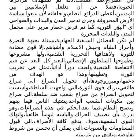
في الصراع،ضد الشعب،لأنه لم تستهدف مراكزها
الحيوية،فضلاً عن أن تغلغل الإسلاميين بين
المدنيين،أعطى الذرائع للنظام،ولحلفائه لأن يتبعوا سياسة
الأرض المحروقة،وجرى تدمير المدن والبلدات والضواحي
أي "البؤر الثورية كما تم فرض حصار مرير على مجمل
المدن والبلدات المحررة
لم تكن الفصائل السلفية الجهادية،ممثلة بجبهة النصرة
وأحرار الشام وجيش الاسلام وأشباهم،إلا قوى مضادة
للثورة ولأهدافها التحررية التقدمية،ولها مشروعها
وطموحها السلطوي الإقصائي،البعيد كل البعد عن قيم
الانتفاضة الشعبية،ولعبت دوراً أداتياً،تمثل في تخريب
الثورة وتطييفها،وهذا هو الهدف من
دعمها،ومبرروجودها،أي تحويل الصراع الى صراع
طائفي،يربك قوى الثورة،التي واجهت السلطة،وأسست
لتحويل الصراع من صراع شعب ضد سلطة،الى صراع
بين مكونات الشعب الواحد،يشتبك الناس فيما بينهم
ويصبح النظام،فيما بعد،الحكم في هذه الصراعات،وهو
يدرك بأن تطييف الحراك،والباسه لبوساً طائفياً،وانهاك
القوى الشعبية،سوف يدفع كافة الأطراف،الى قبول
المساومات والتسويات،التي يمكن أن تحسن من شروط
تفاوضه،وتقوي من عزيمته.