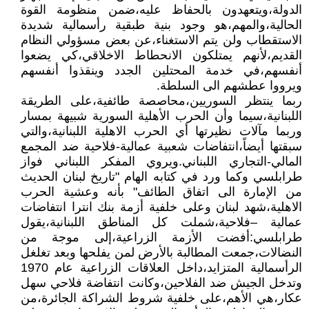
الدولة،ويتعهدون بالحفاظ عليه،ضمن منظومة القوة
الحالية،والمهم،هو وجود بنية طبقية رأسمالية شديدة
الاستقطاب ولن يتم الاستغناء،عن بعض مسؤولي النظام
القديم،لأنهم يمتلكون الانحطاط الاخلاقي،كي يضعوا
أنفسهم،في خدمة المحتلين الجدد وينقذوا أنفسهم
ويرووا عطشهم الى السلطة.
ربما ينتظر السوريين،محاصصة طائفية،على الطريقة
اللبنانية،سيما وأن الحرب الأهلية السورية شبيهة بمسار
وربما مآلات نظيرتها أي الحرب الاهلية اللبنانية،والتي
سبقتها أيضاً،انتفاضات شعبية عمالية-فلاحية ضد المجمع
المالي-التجاري اللبناني.ويروي المفكر اللبناني فواز
طرابلسي وكما ورد في كتابه الهام "تاريخ لبنان الحديث
من الإمارة الى اتفاق الطائف" بأنه وعشية الحرب
الاهلية،شهد لبنان وعلى خلفية أزمة بنك انترا انتفاضات
عمالية –فلاحية،شملت كل المناطق اللبنانية،يقول
طرابلسي:أفضت الأزمة الزراعية،إلى موجة من
النضالات،جمعت المطالبة بالأرض لمن يفلحها وبعد تغلغل
الرأسمالية المتزايد،داخل العلاقات الزراعية عام 1970
وتدخل الجيش ضد الفلاحين،وكانت انتفاضة فلاحي سهل
عكار،هي الأهم،على خلفية شروط الشراكة الجائرة،من