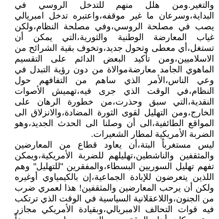
والتغير.ومن هلل منهم للتدخل الروسي في
البداية،وسرعان ما غير موقفه،واعتبره تدخل امبريالي
يصب في مصلحة الروسي،وفي مصلحة النظام،ولكن
غياب المعارضة الوطنية والثورية،التي يمكن أن
تستغل،أي معطى وتحول جديد،وتخوف بقية الشرائح من
الاسلاميين،ومن تأكيد البعض الدائم على التقسيم
الماهوي الجامد معارضةموالاة من دون رؤية التبدل في
وعي الناس،الأمر الذي ساهم من التفافهم حول
النظام،في الوقت الذي جرى فيه،تهميش الأصوات
النقدية،التي سبق وحذرت،من خطورة الرهان على
الخارج،ومن التهليل لقوى الثورة المضادة،والانزلاق الى
المواقع الطائفية،الى أن وصلنا الى الحدث الجديد،وهو
الضربة الأمريكية لمطار الشعيرات.
ليس مستغرباً البتة،أن يعاود قطاع من المعارضين
والمثقفين والناشطين،تهليلهم للضربة الأمريكية،ويمكن
تفهم تهليل السوريين البسطاء،والمفقرين "للتهليل" وهم
اللذين يتعرضون للإبادة الجماعية،إن بالكيمياوي أوغيره
ولكن أن يرحب المعارضين والمثقفين! هذا لعمري ضرب
من الجنون،واللاعقلانية السياسية في الوقت الذي ترتكب
فيه قوات التحالف الامبريالي،وبقيادة الأمريكي مجازر