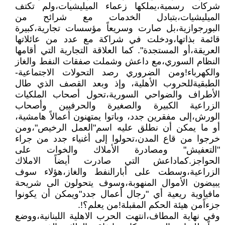
شركات رسمية،يملكها زعماء الميليشيات،ولم تكتف
الميليشيات،بتبادل الخدمات مع شرائح من
البورجوازية،بل صارت وسريعاً مؤسسات تجارية،كبيرة
قائمة بذاتها،ودخلت في شراكة مع عدد من عائلاتها
العريقة،أو المستجدة". كما العلاقة التجارية التي أقامها
النظام السوري،مع داعش وشملت صفقات النفط والغاز
والكهرباء!ومن الضروري رصد التحولات الاجتماعية-
الطبقيةللحروب الأهلية، وإذ وبعد القصف الذي طال
الأطراف والضواحي السورية،تحول أصحاب الملكيات
الزراعية الكبيرة والصغيرة والحرفيين وأصحاب
الورش،إلى مفقرين جدد، وباتوا يمتهنون أعمالاً هامشية،
أو ما يمكن أن نطلق عليه اسم"العمل الرخيص"،ومن
خرجوا من قاع المدن،تحولوا إلى أغنياء جدد من جراء
"التعفيش" ومصادرة الأملاك والخوات على
الحواجز.كماداعش التي صادرت أيضاً الاملاك
الزراعية،وسطت على أبارالنفط والغاز،هؤلاء سوف
يبيضون الأموال المنهوبة،وسوف يتحولون الى شريحة
مافياوية ريعية أي "رجال أعمال جدد"ويمكن أن يكونوا
جزءاًمن هيئة الحكم المقبلة!من يعلم؟!.
وفي نهاية المطاف،انتهت الحرب الاهلية اللبنانية،ووضع