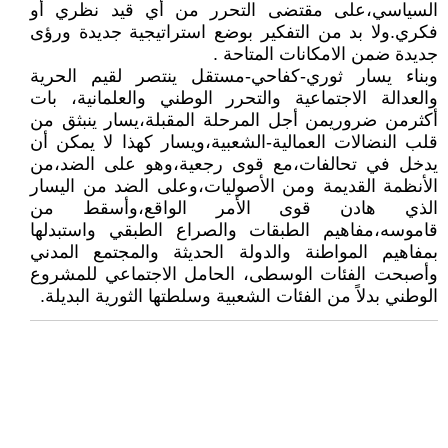
السياسي،على مقتضى التحرر من أي قيد نظري أو
فكري.ولا بد من التفكير بوضع استراتيجية جديدة ورؤى
جديدة ضمن الامكانات المتاحة .
وبناء يسار ثوري-كفاحي-مستقل ينتصر لقيم الحرية
والعدالة الاجتماعية والتحرر الوطني والعلمانية، بات
أكثرمن ضروريمن أجل المرحلة المقبلة،يسار ينبثق من
قلب النضالات العمالية-الشعبية،ويسار كهذا لا يمكن أن
يدخل في تحالفات،مع قوى رجعية،وهو على الضد،من
الأنظمة القديمة ومن الأصوليات،وعلى الضد من اليسار
الذي هادن قوى الأمر الواقع،وأسقط من
قاموسه،مفاهيم الطبقات والصراع الطبقي واستبدلها
بمفاهيم المواطنة والدولة الحديثة والمجتمع المدني
وأصبحت الفئات الوسطى، الحامل الاجتماعي للمشروع
الوطني بدلاً من الفئات الشعبية وسلطتها الثورية البديلة.