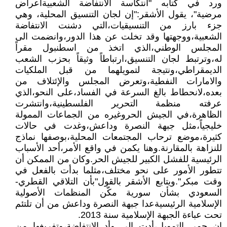
ورد في كتابه "انتكاسة الانتفاضة الشعبيةأعراض
مرضية"، يقول الأشقر:"إن لجان التنسيق المحلية، وهي
جزء بارز من التنسيقيات،التي دشنت الانتفاضة
الشعبية،ووجهتها وقد تخلت عن هذا الدور،وانضمت الى
المجلس الوطني،الذي اتخذ من اسطنبول مقراً
له،وترتبط لجان التنسيق،ارتباطاً وثيقاً بحزب الشعب
الديمقراطي،ونتيجة لتمويلهما من قبل الملكيات
والامارات النفطية،وتعرض المجلس والإئتلاف من
بعده،لانحطاط بالغ السرعة في الفساد،على النحو،الذي
عرفته منظمة التحرير الفلسطينية،وانتشرت
الظاهرة،في الجيش الحروغيره من الجماعات الممولة
خليجياً،مثل جبهة النصرة وداعش،وغدت في حالات
كثيرة،موضع ترحاب المجتمعات المحلية،بوصفها نماذج
للنزاهة بالمقارنة.وهنا يكمن في واقع الأمر،أحد الأسباب
الرئيسية للفشل الكبير للجيش الحر.وكان من الممكن أن
تتطور الأمور على نحو مختلف،مثلما بدأت بالفعل في
وقت مبكر".ويتابع الأشقر بالقول"بأن التلاقي القطري-
السعودي بشأن سورية مكّن المنظمات الأصولية
الإسلامية الرئيسيةعدا جبهة النصرة وداعش من أن تلتئم
تحت عباءة الجبهة الإسلامية سنة 2013.
إن حمى التمويل،أدت إلى وأد الانتفاضة،وتفريغها من