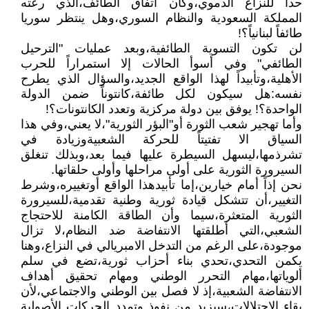
حداً للنزاع الدموي،وكان اتفاق الطائف،الذي رعته
المملكة السعودية والنظام السوري،وهل ينتظر سوريا
طائفاً لبنانياً؟!
لن تكون التسوية الطائفية،وبعد عمليات "الترحيل
الطائفي" وفي أسوأ الحالات إلا استمراراً للحرب
الأهلية،وتأبيداً لهذا الواقع الجديد،والسؤال الذي يطرح
نفسه:هل سيكون لكل طائفة،كانتوناً ضمن الدولة
الواحدة؟! يوفق بين دولة مركزية وتعدد الكانتونات؟!
وأما تهجير شعب الثورة أو"البؤر الثورية"،لا يعني،وفي هذا
السياق الا تفتيتاً للحركة الشعبيةوزيادة في
تشرذمها،ليسهل السيطرة عليها فيما بعد،وبذلك تنغلق
السيرورة الثورية على أولى مراحلها وأولى حلقاتها.
نحن إذاً أمام خيارين،إما تأبيدهذا الواقع أوتغييره،وشرط
التغيير،أن تتشكل قيادة ثورية وطنية تقدمية،للسيرورة
الثورية المتعثرة،سيما وأن الطاقة الكامنة للاحتجاج
الشعبي،التي أطلقتها الانتفاضة ضد النظام،لا تزال
موجودة،على الرغم من التدخل الامبريالي في النزاع،وهنا
يكمن التحدي،تحدي بناء أحزاب ثورية،تضع في سلم
ألوياتها،مهام التحرر الوطني ومهام تحقيق أهداف
الانتفاضة الشعبية،إذ لا فصل بين الوطني والاجتماعي،لأن
بقاء الاحتلالات،سيزيد من نفوذ وتمدد الحركات الأصولية