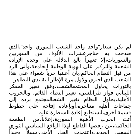
لم يكن شعار"واحد واحد الشعب السوري واحد"،الذي
صدحت به حناجرعشرات الألوف من السوريين
والسوريات،إلا تعبيراً بالغ الدلالة على وحدة الإرادة
الشعبية والتركيز على الهوية الوطنية الجامعة،وأتى الرد
من قبل النظام الحاكم،بأن أعلنها حرباً شعواء على هذا
الشعب الذي اخترق ولأول مرة الإطار التقليدي للتظاهر.
بالثورات يحاول المجتمعالشعب،وفق تعبير المفكر
اللبناني فواز طرابلسي، تغيير النظام القائم، وبالحروب
الأهلية،يحاول النظام تغيير الشعبالمجتمع برده إلى
جماعات أهلية متناحرة،أوبإعادة إنتاجه على خطوط
قسمة أخرى،ليستطيع إعادة السيطرة عليه.
أتت الحرب الأهلية السورية،إعلاناً،من الطغمة
الحاكمة،عن رفضها القاطع لهذا الواقع السياسي الثوري
الشعبي الجديد،واعتمدت الحل الأمني،سبيلاً وحيداً