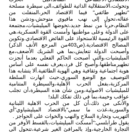
وتحولت،الاستقلالية الذاتية للطوائف،الى سيطرة مسلحة
"تطهير طائفي" فيما الاقتصاد الحر،المنفلت من
عقاله،تحول إلى نهب مافيوي متوحش،ودشن هذا
النظام،حرباً من نمط جديد،تخوضها الميليشيات،مجتمعة
على الدولة وعلى مواطنيها وأمست القوة العسكرية،هي
القوة الرئيسية للاستحواذ على الفائض الاقتصادي.وتكوين
المصالح الاقتصادية.(ص403من المرجع الأنف الذكر)
وأصبحت الدولة تتعايش،بما هي الشريك الأضعف،مع
الميليشيات،والتي أصبحت الحاكم الفعلي بعدما أنجزت
تطهيرمناطقها،وأصبح كل فرد،يعرف نفسه على أساس
هوية اجتماعية وثقافية وهي الهوية الطائفية.ألا يتشابه هذا
التوصيف مع الوضع السوري،حيث انهارت السلطة
المركزية،بفعل الحرب الأهلية،والسيطرة المتنامية
للميليشيات الاصولية،ومن شأن هذه السيطرة،أن تجلب
عواقب وخيمة،بما في ذلك تفكك البلد!
والأنكى من ذلك،أن كل من الحرب الاهلية اللبنانية
والسورية،غذت ما سمي"بالاقتصاد الميليشياوي"أي
التهريب وتجارة السلاح والنهب والخوات على الحواجز .
يقول طرابلسي:"أمسكت الميليشيات،بالقسط الأوفر من
التجارة الخارجية،وإذ بالمرافئ الغير شرعية،تتحول الى