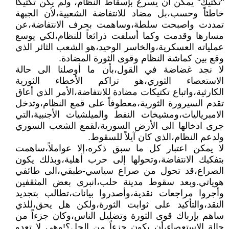
"تكتيك" يمكن أن يسرع بإسقاط النظام، ولم يكن تكتيكاً
خاطئاً وحسب،بل مضاد للانتفاضة الشعبية،لأن الجبهة
تمددت واصبحت سلطة،وساهمت بحرف الانتفاضة،عن
مسارها وقدمت وكما أسلفت ذرائعاً للنظام،لكي يوسع
عملياته العسكرية،والخاسر الوحيد،هو الشعب الثائر الذي
وقع بين كماشة النظام وقوى الثورة المضادة.
لا نجد غضاضة في القول،بأن ما أوصلنا الى حالة
الاستعصاء الثوري،هو تراكم الأخطاء الثورية
الكارثية،واتباع تكتيكات مضادة للانتفاضة،الأمر الذي أعاق
تقدم السيرورة الثورية،معطوفاً على قمع النظام،وتدخل
الامبرياليات،ومشيخات النفط والميلشيات الأجنبية،التي
جرى ادخالها الى الأرض السورية،لقمع الشعب السوري
ولدعم النظام،الذي كان آيلاً للسقوط.
لا يمكن اعتبار كل ما سبق ذكره،إلا عواملاً،ساهمت
بتفكيك الانتفاضة،وتحولها إلى حرب أهلية،وبذلك يكون
الصراع،قد تحول من صراع سياسي-طبقي،الى طائفي
هوياتي.وبعد سقوط مدينة حلب،انبرى بعض المثقفين
وأجروا مراجعات نقدية،وأصدروا بيانات،تطالب بتجديد
النقد،والتأكيد على ثوابت الثورة،ولكن هل يحق،للذي
ساهم بإرباك قوى الثورة وتضليل الناس،وكان جزءاً من
حالة الاستعصاء،أن يكون جزءاً من الحل؟!وهي لا تعدو