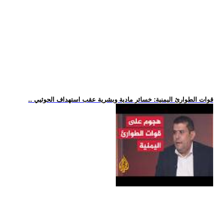
.. قوات الطوارئ اليمنية: خسائر مادية وبشرية عقب استهداف الحوثيي