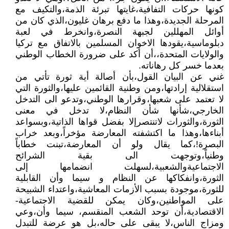
كونها حركات التفافية،غايتها تبرئة الذمة،والتكيف مع
المرحلة الجديدة،وهذا ما دفع برهان غليون،الذي كان من
أوائل المهللين لجبهة النصرة،وانخرط في لعبة
دبلوماسية،يقودها الاخوان المسلمين بالاتفاق مع تركيا
والولايات المتحدة،،أن أكد على ضرورة الخطاب الوطني
بعدما خسر كل رهاناته.
غني عن البيان القول،بأن أصالة أية ثورة تأتي من
استقلالية إرادتها،ومن وطنية القائمين عليها،والثورة التي
لا تعتمد على شعبها،وقرارها الوطني،وتدعو الى التدخل
الخارجي،شأنها شأن النظام،لا تدخل في معنى
الثورة،والثورات لاتنتصرإلا بفضل قواها الذاتية،وبسواعد
أبناءها،وهذا ما اكتشفته المعارضة مؤخراً،وبعد خراب
البصرة!،كما يقال ولو أن المعارضة،تبنت خطاباً
وطنياً،وتوجهت الى بقية الشرائح
الاجتماعيةوالشعبية،لسهلت انضمامها إلى
الثورة،وانفكاكها عن النظام و سيما وأن القابلية
للثورة،موجودة بسبب الأزمات المعاشية،واعتداء الشبيحة
على المواطنين،وكان يمكن للقضية الاجتماعية-
الاقتصادية،أن توحد الشعب المنقسم، سيما وأن،وعي
ومزاج الناس،لا يبقى على حاله،بل هو عرضة للتبدل