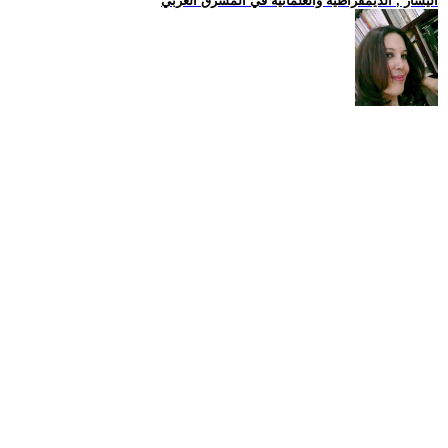
اليسار , الديمقراطية والعلمانية في المشرق العربي