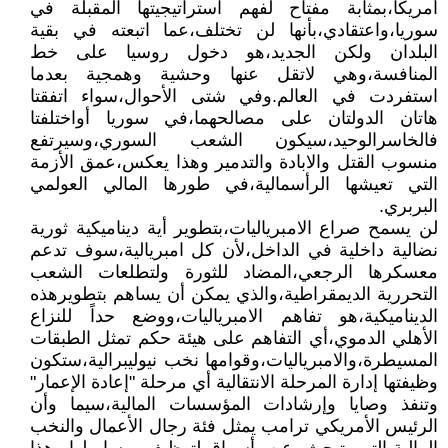
أمريكا،بمثابة مفتاح لفهم استراتيجيتها المقبلة في
سوريا،واعتقادي،بأنها لن تختلف،عما اتبعته في بقية
البلدان ولكن الجديد،هو دخول روسيا على خط
المنافسة،وهي لاتقل عنها وحشية وهمجية بعدما
استفردت في العالم.وفي شتى الأحوال،سواء اتفقتا
هاتان الدولتان على مصالحهما،في سوريا أواختلفتا
فالخاسرالوحيد،سيكون الشعب السوري،وسيرتفع
منسوب القتل والابادة والتدمير وهذا يعكس،عمق الأزمة
التي تعيشها الرأسمالية،في طورها المالي العولمي
البربري.
لن يسمح صراع الامبرياليات،بتطوير أية ديناميكية ثورية
نضالية داخلية في الداخل،لأن كل امبريالية،سوف تدعم
معسكرها الرجعي،المضاد للثورة ولتطلعات الشعب
التحررية الديمقراطية،والذي يمكن أن يساهم بتطويرهذه
الديناميكية،هو تفاهم الامبرياليات،ووضع حداً للنزاع
الأهلي الدموي،أي التفاهم على هيئة حكم تمثل الطبقات
المسيطرة،والامبرياليات،وقوامها نخب نيوليبرالية،ستكون
وظيفتها إدارة المرحلة الانتقالية أي مرحلة "إعادة الإعمار"
وتنفذ وصايا وإرشادات المؤسسات المالية،سيما وأن
الرئيس الأمريكي ترامب يمثل فئة رجال الأعمال والنخب