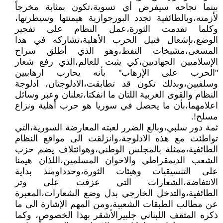
بينما نجاحه سيفرض أي تسوية،تكون بمثابة مخرجاً
لأزمته،وبالطائفية تجدد البورجوازية هيمنتها وسيطرتها،
وكلما تقدمت الثورة،عمل النظام على تفجير
الوضع،بإشعال فتيل الحرب الأهلية،تشاركه في هذا
المسعى،مشيخات النفط،وهو الذي أطلق سراح
الإسلاميين الجهاديين،كي يثبت للعالم،الذي رفع شعار
"الحرب على الإرهاب" بأنه يحارب ارهابيين
وسلفيين،وبذلك تكون قد تطابقت،الادلوجتان، ادلوجة
النظام والقوى الغربية اللتان ما انفكتا،تعلنان وعبر وسائل
اعلامهما،بأن ما يحصل في سوريا هو حرب أهلية ونزاع
مسلح!.
ثمة دور سلبي،وبالغ الضرر لعبته المعارضة السورية،التي
تواطئت مع هذه الادلوجة،وانزلقت الى مواقع النظام
الطائفية،ممثلة بالمجلس الوطني،وهوائتلاف يضم حزب
الشعب الديمقراطي والاخوان المسلمين،اللذان هيمنا
على التنسيقيات وهيئات الثورة،وحدداومنذ بداية
الانتفاضة،الشعارات التي عزفت على وتر
الطائفية،والتدخل الخارجي بدل وضع الشعارات،المعبرة
عن مطالب الطبقات الشعبية،ومن المهم الإشارة الى ما
ذكره المثقف اللبناني جلبيرالأشقر بهذا الخصوص، وكما