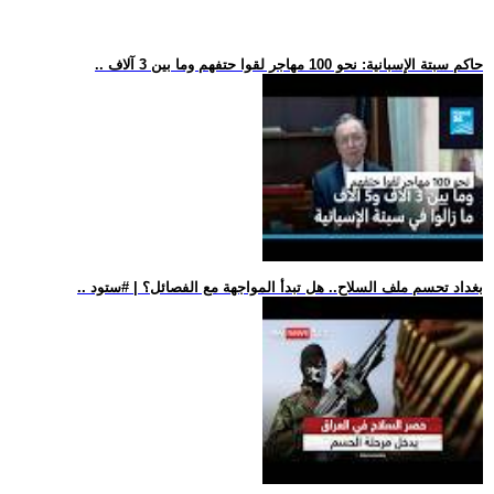
.. حاكم سبتة الإسبانية: نحو 100 مهاجر لقوا حتفهم وما بين 3 آلاف
.. بغداد تحسم ملف السلاح.. هل تبدأ المواجهة مع الفصائل؟ | #ستود