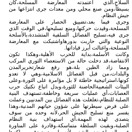
السلاح،الذي اعتمدته المعارضة المسلحة،كان
بسيطاً،ومن صنع محلي ومن معدات جرى انتزاعها من
جيش النظام.
وجرى فيما بعد،تضييق الحصار على المعارضة
المسلحة،وقيدت حركتها،ومنع تسليحها،في الوقت الذي
جرى فيه،تسليح الفصائل السلفية المتشددة،بالأسلحة
النوعية والتي حاربت بدورهاواشتبكت مع المعارضة
المسلحة،واغتالت أبرز قياداتها.
وكانت الأسلمة،بداية للحرب الأهلية،وهكذا تكون
الانتفاضة،قد دخلت حالة من الاستعصاء الثوري المركب
ومما زاد الطين بلة،هو رفع شعارتحريرالمدن
والبلدات،من قبل الفصائل الاسلامية،وهي لا تعدو
كونها،استراتيجية خاطئة لا بل مؤامرة على الثورة،وعلى
البيئات الشعبيةالحاضنة للثورة،وبدل اتباع تكتيك حرب
العصابات،أي عمليات سريعة وخاطفة،تستهدف البنية
الصلبة للنظام،تغلغلت هذه الفصائل بين المدنيين وعملت
على فرض سيطرتها على شؤون حياتهم المدنية،وهذا
يفسر منع تسليح الجيش الحر،لأنه وحده من سوف
يتصدى لهذه المهمة،أي استهداف بنية النظام
الصلبة،وبقيت السلطة متماسكة،وقادرة على المناورة