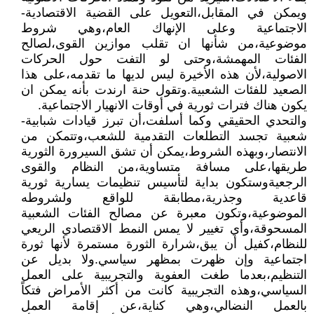
ويمكن في المقابل،التعويل على القضية الاقتصادية-
الاجتماعية وعلى الإنهاك العام،وهي شروط
موضوعية،من شأنها ان تقلب موازين القوى،لصالح
الفئات المهمشة،وحتى لو التفت حول الحركات
الاصولية،لأن هذه الأخيرة ليس لديها ما تقدمه،على هذا
الصعيد للفئات الشعبية.وتقول حنة ارندت بأنه يمكن ان
يكون هناك فترات ثورية في أوقات الانهيار الاجتماعية.
والتحدي الحقيقي وكما أسلفت،أن تبرز قيادات شبابية-
شعبية تجسد التطلعات التقدمية للشعب،وتتمكن من
الانتصار،وبهذه الشروط،يمكن أن تشق السيرورة الثورية
طريقها،على مسافة متساوية،من النظام والقوى
الرجعيةوستكون بداية لتأسيس تنظيمات يسارية ثورية
قاعدية وجذرية،مطابقة للواقع ولشروطه
الموضوعية،وتكون معبرة عن مصالح الفئات الشعبية
المسحوقة،وأي تغيير لا يمس النمط الاقتصادي الريعي
للنظام،كفيل أن يبق،شرارة الثورة مستمرة لأنها ثورة
اجتماعية وإن ظهرت بمظهر سياسي.ولا بديل عن
التنظيم،بعدما طغت العفوية والتجريبية على العمل
السياسي،وهذه التجريبية كانت من أكثر الأمراض فتكاً
بالعمل النضالي،وهي كناية،عن إقامة العمل