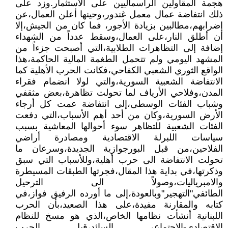
هجمة المقاولين الرأسماليين على الاستثمار.وزد على
ذلك انتفاضة عمال معمل غندور،وحينها أعلن العمال،عن
إضرابهم،مطالبين بزيادة الأجور، فما كان من الجيش،إلا
أن أطلق النار،على العمال،وسقط عدداً من الشهداء
إضافة إلى التظاهرات الطلابية،التي أصبحت جزءاً من
المشهد اليومي ولم تتحمل الطغمة المالية الحاكمة،هذا
الواقع الثوري الشعبي الكفاحي،فكانت الحرب الأهلية كما
الانتفاضة الشعبية السورية،والتي لولا انضمام فقراء
المدن،وفلاحي الأرياف لما تحولت تظاهرة،بعض مثقفي
وشباب الفئات الوسطى،إلى انتفاضة عمت كل أرجاء
الأرض السورية،وكان من أحد أهم الأسباب،التي دفعت
الفئات الشعبية للتظاهر سوء أحوالها المعاشية بسبب
سياسات اللبرلة الاقتصادية ومصادرة أراضي
الفلاحين،من قبل البورجوازية الجديدة،وسرعان ما
تحولت الانتفاضة الى حرب أهلية،وللأسباب التي سبق
وذكرتها،في بداية هذا المقال،فجرتها الطبقات المسيطرة
والامبرياليات،وصولاً الى الترحيل
الطائفي"التهجير"وبالعودة،إلى ما أورده الرفيق فواز،في
كتابه والمقارنة مفيدة،على هذا الصعيد،بأن الحرب
اللبنانية أنشأت نظامها الخاص،الذي هو مسخ للنظام
الاقتصادي-الاجتماعي السائد،قبل الحرب