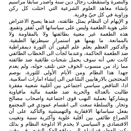
والنصرة واستقطب رجال دين سنة وأصدر سابقا مراسيم
بإنشاء معاهد العلوم الشرعية التي احتلت كل ركن
وزاوية في كل حيّ وقرية.
و الإيهام ان النظام يمثل طائفته، عندها يصبح الاعتراض
على هوية الطغمة وليس على سياساتها التي تُفقر وتقمع.
هذه الطغمة غير معنية بطائفتها ولا بالمقاومة ولا
بالممانعة. ما يهمها هو استمرار سيطرتها الطبقية.
والدكتور العظم يعلم علم اليقين أن الثورة ديمقراطية
ضد الطغمة الحاكمة، وعندما لجأت الى الخطاب الطائفي
كانت تعي أنه سوف يحمل شحنات طائفية ضد طائفته
مما زاد من منسوب الخوف حتى تلتف حوله، ولم يعدم
جهدا هذا النظام ومن الأيام الأولى للثورة، بوصم
المحتجين بالارهابيين السّاعين الى إنشاء امارات اسلامية.
اذا، التناقض سياسي اجتماعي بين أغلبية شعبية مفقرة
طالبت بالعدالة والحرية ضد طغمة مالية مافياوية
ويشاركها بعملية النهب قوى اجتماعية واصحاب مصالح
وتجار. والسلطة سعت الى انقسام عمودي في المجتمع
بفعل سياساتها الافقارية والتهميشية والتأكيد على أن
الصراع طائفي بين أقلية علوية وأكثرية سنية وتغييب
الاقتصادي و السياسي لا يخدم الا ادلوجة النظام و بذلك
يكون العظم قد انزلق الى مواقع الفكر النقيض في وقت