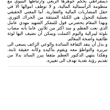
ديمقراطي بحكم جوهرها الريعي وارتباطها البنيوي مع
منظومة الرأسمالية المالية، و لا توظف اموالها الا في
حقل المضاربات المالية والعقارية. أما المعني الحقيقي
بعملية التحول هي الكتلة المنبثقة من الحراك الثوري.
وبهذا المقام يحضرني قول للمفكر الشهيد مهدي عامل
الذي نعت العظم و منذ اكثر من ثلاثين عاما بأنه مصاب
بلوثة ليبرالية واليوم اكتملت ويمكن أن نضيف اليها لوثة
طائفية واضحة المعالم.
و بدل أن ينقد الثقافة السائدة والوعي الزائف يسعى الى
تبريره والتواطؤ معه ويقوم بتأكيده وكأنه حقيقة ثابتة.
وهكذا ينتهي الدكتور العظم مثقفا يبرر السائد بدلا من
تقديم رؤية نقدية تهدف الى تغييره.