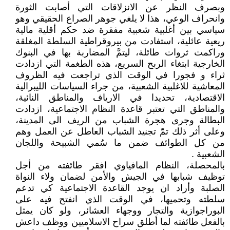
وبصرف النظر عن الانزلاقات التي أصابت الثورة
وانحراف الوعي، هذا لا يلغي جوهر الصراع الحقيقي وهو
سياسي بين أغلبية شعبية مفقرة ضد حكم أقلية مالية
ريعية عائلية، استفادت من بيروقراطية السلطة المغلقة
وراكمت ثروات طائلة، ليتمَّ المضاربة بها في البنوك
الخارجية ابتغاء الربح السريع، هذه الطغمة التي ازدادت
ثراء و فجورا في الوقت الذي تراجعت فيه الظروف
المعاشية للاغلبية الشعبية، من جراء السياسات الليبرالية
الاقتصادية، تحديدا في الارياف والمناطق النائية،
والمناطق التي تعتبر قاعدة النظام الاجتماعية، ازدادت
البطالة وجرى هجرة الشباب من الريف الى المدينة،
وعلى أثر ذلك تمّ تجنيد الشباب العاطل عن العمل وهم
من كل الطوائف ضمن ما سُمي الشبيحة واللجان
الشعبية .
بالمحصلة، النظام المافياوي افقر طائفته من أجل
توظيف شبابها في الجيش والأمن لضمان ولاء النواة
الصلبة وأراد ان يوجد القاعدة الاجتماعية كي تدعم
سلطته وتحميها، في الوقت الذي انفتح فيه على
البوراجوازية والتجار ووجهاء العشائر، ولو كان يمثل
بالفعل طائفته لما أطلق سراح الاسلاميين ووظف داعش