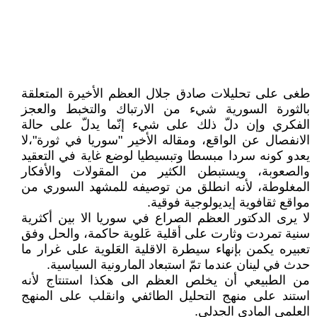
طغى على تحليلات صادق جلال العظم الأخيرة المتعلقة
بالثورة السورية شيء من الارتباك والتخبط والعجز
الفكري وإن دلّ ذلك على شيء إنّما يدلّ على حالة
الانفصال عن الواقع، ومقاله الأخير "سوريا في ثورة"،لا
يعدو كونه سردا مبسطا وتبسيطيا لوضع غاية في التعقيد
والصعوبة، ويستبطن الكثير من المقولات والأفكار
المغلوطة، لأنه انطلق من توصيفه للمشهد السوري من
مواقع ثقافوية إيديولوجية فوقية.
لا يرى الدكتور العظم الصراع في سوريا الا بين أكثرية
سنية تمردت وثارت على أقلية عَلوية حاكمة، والحل وفق
تعبيره يكمن بإنهاء سيطرة الاقلية العَلوية على غرار ما
حدث في لينان عندما تمّ استبعاد المارونية السياسية.
من الطبيعي أن يخلص العظم الى هكذا استنتاج لأنه
استند على منهج التحليل الطائفي وانقلب على المنهج
العلمي المادي الجدلي.