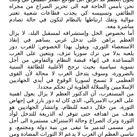
نحن بأمس الحاجة فيه الى تحرير الصراع من مجراه
الطائفي وتسييسه كي يجذب قطاعات شعبية تعتبر
موالية وتفك ارتباطها بالنظام لتكون في حالة تصادم
مباشرة معه.
أما بخصوص الحل وإستشرافه لمسقبل البلد، لا يزال
العظم يراهن على تدخل غربي يساهم في إنقاذ
الاستعصاء الثوري، ويقول بهذا الخصوص: للغرب دور
يلعبه بدلا من ترك سوريا تنزف، ويتعين على الغرب
المساعدة في إنهاء قبضة النظام والتفاوض من أجل
تسوية سياسية بحيث ترجح الأغلبية للطائفة السنية
بالضرورة، وسوف يتدخل الغرب لا محالة لأن القوى
العظمى لا تسمح لسوريا الوقوع في أيدي الجهاديين
الإسلاميين والسلالة العلوية لن تحكم مجددا.
من المستغرب، أن الدكتور العظم لا يزال يعول اهمية
على الغرب الامبريالي، الذي كان له دور بارز في إجهاض
الثورة، من خلال دعمه للنظام، وانتشار الجهاديين هو
هدف من اهدافه حتى تتوفر له الذريعة للتدخل لوأد
الثورة وترك الصراع وحالة الاستنزاف مستمرة الى أجل
غير مسمى لتدمير ما تبقى من بنية دولة ومجتمع، و
تناسى العظم ان الغرب لا يدعم الا الثورات المضادة ومن