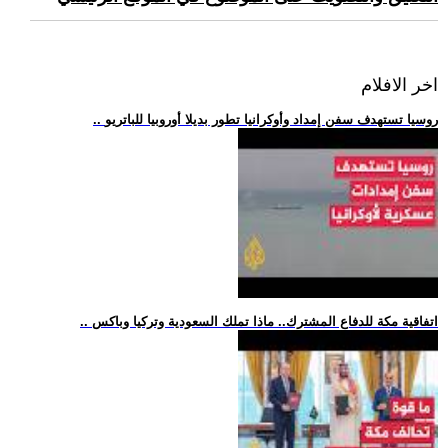
اخر الافلام
.. روسيا تستهدف سفن إمداد وأوكرانيا تطور بديلا أوروبيا للباتريو
.. اتفاقية مكة للدفاع المشترك.. ماذا تملك السعودية وتركيا وباكس