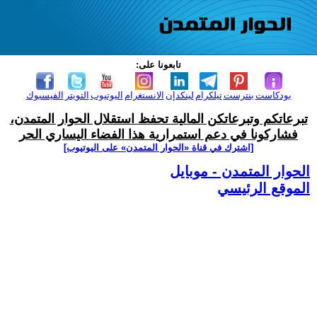
تابعونا على:
بودكاست
بنترست
تيلكرام
لينكدإن
الانستغرام
اليوتيوب
التويتر
الفيسبوك
تبرعاتكم وتبرعاتكن المالية تحفظ استقلال الحوار المتمدن،
فشاركونا في دعم استمرارية هذا الفضاء اليساري الحر
[اشترك في قناة ‫«الحوار المتمدن» على اليوتيوب]
الحوار المتمدن - موبايل
الموقع الرئيسي