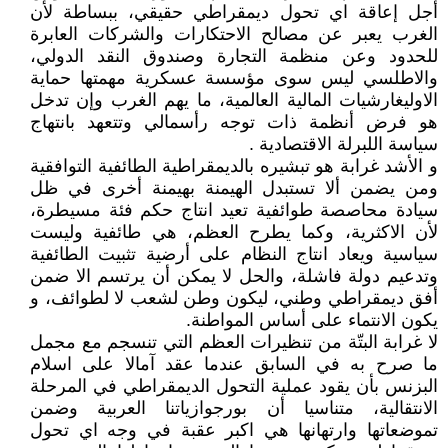
أجل إعاقة اي تحول ديمقراطي حقيقي، ببساطة لأن
الغرب يعبر عن مصالح الاحتكارات والشركات العابرة
للحدود وعن منظمة التجارة وصندوق النقد الدولي،
والاطلسي ليس سوى مؤسسة عسكرية مهمتها حماية
الاوليغارشيات المالية العالمية، ما يهم الغرب وإن تدخل
هو فرض أنظمة ذات توجه رأسمالي وتتعهد بانتهاج
سياسة اللبرلة الاقتصادية .
و الأشد غرابة هو تبشيره بالديمقراطية الطائفية التوافقية
ومن يضمن ألا تستبدل الهيمنة بهيمنة أخرى في ظل
سيادة محاصصة طوائفية تعيد انتاج حكم فئة مسيطرة،
لأن الاكثرية، وكما يطرح العظم، هي طائفية وليست
سياسية ويعاد انتاج النظام على أرضية تثبيت الطائفية
وتدعيم دولة فاشلة، والحل لا يمكن أن يرتسم الا ضمن
أفق ديمقراطي وطني، ليكون وطن لشعب لا لطوائف، و
يكون الانتماء على أساس المواطنة.
لا غرابة البتّة من تنظيرات العظم التي تنسجم مع مجمل
ما صرح به في السابق عندما عقد آمالا على اسلام
البزنس بأن يقود عملية التحول الديمقراطي في المرحلة
الانتقالية، متناسيا أن بورجوازياتنا العربية وضمن
تموضعاتها وارتهانها هي اكبر عقبة في وجه اي تحول