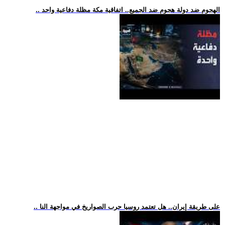
.. الهجوم ضد دولة هجوم ضد الجميع.. اتفاقية مكة مظلة دفاعية واحد
.. على طريقة إيران.. هل تعتمد روسيا حرب الصواريخ في مواجهة النا