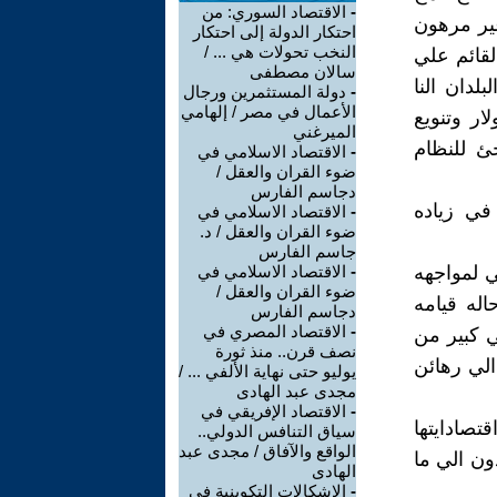
-
الاقتصاد السوري: من
 غير مرهون
احتكار الدولة إلى احتكار
النخب تحولات هي ... /
لقائم علي
سالان مصطفى
لدان النا
-
دولة المستثمرين ورجال
الأعمال في مصر / إلهامي
ار وتنويع
الميرغني
جئ للنظام
-
الاقتصاد الاسلامي في
ضوء القران والعقل /
دجاسم الفارس
ي زياده
-
الاقتصاد الاسلامي في
ضوء القران والعقل / د.
جاسم الفارس
ي لمواجهه
-
الاقتصاد الاسلامي في
ضوء القران والعقل /
اله قيامه
دجاسم الفارس
-
الاقتصاد المصري في
ي كبير من
نصف قرن.. منذ ثورة
 الي رهائن
يوليو حتى نهاية الألفي ... /
مجدى عبد الهادى
-
الاقتصاد الإفريقي في
صادايتها
سياق التنافس الدولي..
الواقع والآفاق / مجدى عبد
ون الي ما
الهادى
-
الإشكالات التكوينية في