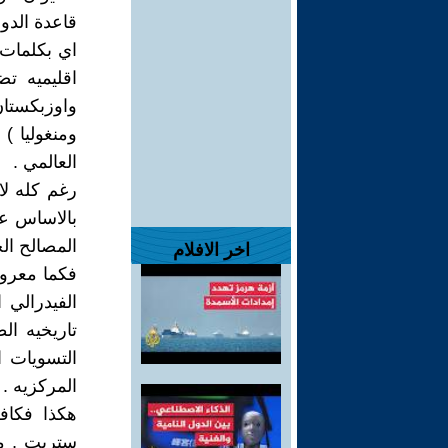
قاعدة الدول
اي بكلمات 
واوزبكستا
ومنغوليا )
العالمي .
رغم كله لا
بالاساس عل
المصالح ال
اخر الافلام
فكما معروف
الفيدرالي 
تاريخيه ا
التسويات ا
المركزيه .
هكذا فكاف
ستريت , مما