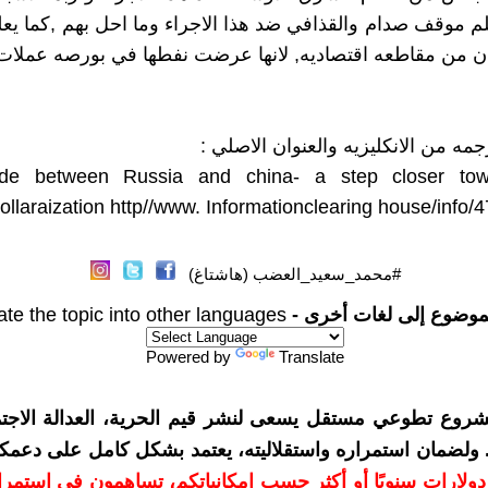
لم موقف صدام والقذافي ضد هذا الاجراء وما احل بهم ,كما يعلم
ران من مقاطعه اقتصاديه, لانها عرضت نفطها في بورصه عملات
جمه من الانكليزيه والعنوان الاصلي :
ade between Russia and china- a step closer tow
ollaraization http//www. Informationclearing house/info/
#محمد_سعيد_العضب (هاشتاغ)
موضوع إلى لغات أخرى -
ate the topic into other languages
Powered by
Translate
شروع تطوعي مستقل يسعى لنشر قيم الحرية، العدالة الاجتم
. ولضمان استمراره واستقلاليته، يعتمد بشكل كامل على دعمك
دعمكم بمبلغ 10 دولارات سنويًا أو أكثر حسب إمكانياتكم، تساهمون في استم