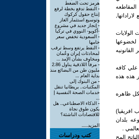
هرمز تحت الضغط
المقاطعه
-
النفط تدفع بخطة لرفع
إنتاج حقول كركوك
اراداتها,
وتوسيع استثمار الغاز
-
إنجاز جديد في مشروع
-أكويو- النووي في تركيا
 الولايات
-
السعودية تخفض سعر
, لخضوعها
خامها
-
النفط يرتفع وسط ترقب
القانونيه
لمحادثات إيران وعُمان
ومخاوف بشأن الإمد ...
-
مرفأ اللاذقية يناول 2.86
 علي كافه
مليون طن من البضائع منذ
بداية العام ...
ر هذه هذه
-
من البنوك إلى
المكتبات.. بريطانيا تنقل
خدمات الصحة النفسية إ
شكل ظاهره
...
-
الذكاء الاصطناعي.. هل
يكون طوق نجاة
 افريقيا)
للاقتصادات الناشئة؟
عه بلدان
المزيد.....
المي .
كتب ودراسات
ناتج المح