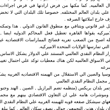
ال العالميه, كما مكنها من فرض ارادتها في فرض اجراءات 
علي بلدان العالم المختلفه, خصوصا تلك البلدان التي لا تخضع ل
ف خارج املائتها الصرفه .
ل غير قانوني ويتنافي مع منطوق القانون الدولي . هذا وتمكنت
اميركيه بقواها القاهره تعطيل فعل المحاكم الدوليه ايضا 
كله اصبح من الصعب تعريه فضائح المماراسات الاقتصاديه غير 
التي تمارسها الولايات المتحده الاميركيه.
ر النظام النقدي العالمي المستند علي الدولار يشكل الاساس
 الاسواق العالميه لكن هناك معطيات توكد علي احتمال تغيي
سرعه
يا والصين الي الاستقلال من الهيمنه الاقتصاديه الغربيه ي
ر مجمل النظام النقدي العالمي
مر بلدان بريكس (منظمه تضم البرازيل , الصين , الهند وجنوب
 وموشرات هامه علي ان التعاون الاقتصادي بينهم مع مجمو
اي سيشكل صفعه قويه للهيمنه الغربيه علي النظام النقدي الع
بلدان هذين التجمعين حوالي نصف سكان العالم , كما يبلغ ال