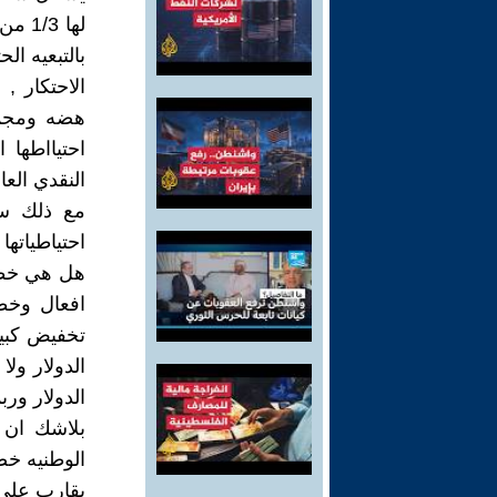
لها 
بالتبعيه ا
الاحتكار ,
هضه ومجموع
احتيااطها 
النقدي العا
مع ذلك سي
احتياطياتها
هل هي خطوه
افعال وخطو
تخفيض كبير
الدولار ولا
الدولار وربم
بلاشك ان 
الوطنيه خص
يقارب علي 25% من الانتاج العالمي ( 3100 طن عام 