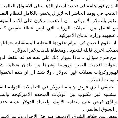
لبلدان قوه هامه في تحديد اسعار الذهب في الاسواق العالميه .
لذهب في يومنا الحاضر انه لايزال يخضع بالكامل للنظام النقد
قيم بالدولار الاميركي . ان الذهب سيكون علي الامد المت
طبع افضل من العملات الورقيه التي ليس غطاء حقيقي كالدو
نجهيه وزاره الدفاع الاميركيه .
ان تقوم الصين في ابرام عقودها النفطيه المستقبليه بعملتلها 
بعملات اخري قابله للتحويل ومغطاة بلذهب غير الدولار .
د من طرح سؤال ... ماذا سيوثر ذلك علي لعبه قواعد النفط الدو
نذ 3-5 سنوات اقدمت الصين وروسيا وغيرها من بلدان منظمه 
الهيوروكربات بعملات غير الدولار . ولا شك ان ان هذه الخ
هيمنه الدولار .
لحقيقي الذي فرض هيمنه الدولار في التعاملات الدوليه الن
 مشبوه غير مكتوب بين الولايات المتحده الاميركيخه والس
 والذي فرض علي منظمه الاوبك واعتماد الدولار عمله عقد
ي السوق العالمي .
لبعض من حكام الشرق الاوسط ضد هذا الاجراء ولربما لاسبا