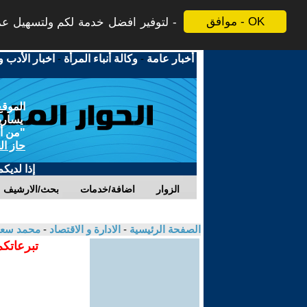
موافق - OK
لتوفير افضل خدمة لكم ولتسهيل عملي
أخبار عامة
-
وكالة أنباء المرأة
-
اخبار الأدب و
الموقع
يسارية
"من أج
حاز ال
إذا لديك
الزوار
اضافة/خدمات
بحث/الارشيف
الصفحة الرئيسية
-
الادارة و الاقتصاد
-
محمد سعي
تبرعاتكم