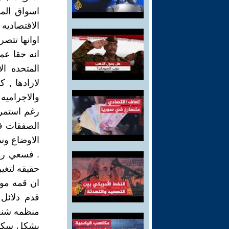
اسواق الم
الاقتصاديه 
اوانها تتصر
انه حقا عم
المتحده ال
لارادها , 
والاجراميه 
رغم استمرا
الصفقات في
الاوضاع و
. فسعي روس
حقيقه لتغي
ان قمه موت
قدم دلائل
منظمه شنغه
يشكل سكان 