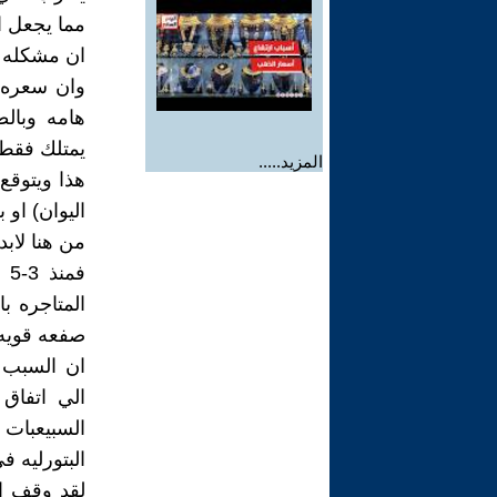
مما يجعل ا
ان مشكله ا
وان سعره ي
هامه وبال
يمتلك فقط ع
المزيد.....
هذا ويتوقع 
اليوان) او 
من هنا لاب
فم
المتاجره ب
صفعه قويه ل
ان السبب ا
الي اتفاق
السبيعبات
البتورليه ف
لقد وقف ا