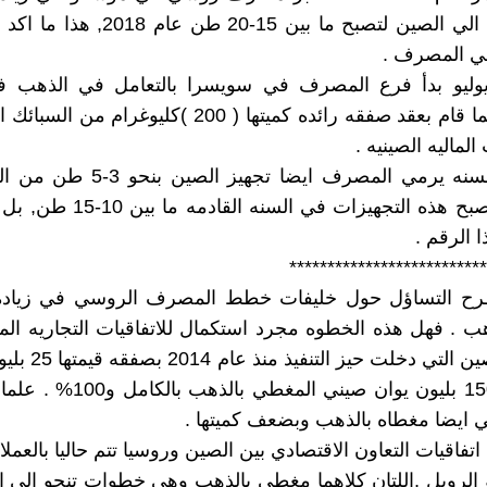
من الذهب الي الصين لتصبح ما بين 15-20 ط
في المصرف .
ليو بدأ فرع المصرف في سويسرا بالتعامل في الذهب 
شنغهاي, كما قام بعقد صفقه رائده كميتها ( 200 )كليوغرام 
ماليه الصينيه .
في هذه السنه يرمي المصرف ايضا تجهيز 
يتوقع ان تصبح هذه التجهيزات في السنه
 الرقم .
**************************
رح التساؤل حول خليفات خطط المصرف الروسي في زيادة 
ب . فهل هذه الخطوه مجرد استكمال للاتفاقيات التجاريه الم
روسيا والصين التي دخلت
ما يعادل 150 بليون يوان صيني المغطي
 ايضا مغطاه بالذهب وبضعف كميتها .
فاقيات التعاون الاقتصادي بين الصين وروسيا تتم حاليا بالعملا
او الروبل ,اللتان كلاهما مغطي بالذهب وهي خطوات تنحو الي 