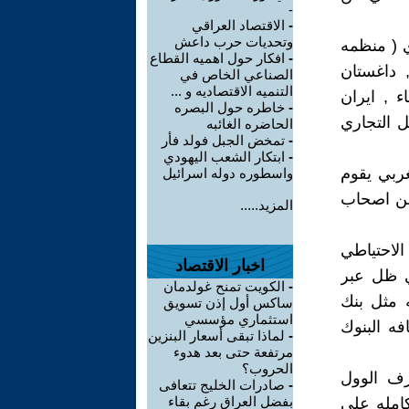
-
-
الاقتصاد العراقي
وتحديات حرب داعش
 ( منظمه
-
افكار حول اهميه القطاع
 , داغستان
الصناعي الخاص في
التنميه الاقتصاديه و ...
 , ايران
-
خاطره حول البصره
ل التجاري
الحاضره الغائبه
-
تمخض الجبل فولد فأر
-
ابتكار الشعب اليهودي
غربي يقوم
واسطوره دوله اسرائيل
 من اصحاب
المزيد.....
لاحتياطي
اخبار الاقتصاد
ذي ظل عبر
-
الكويت تمنح غولدمان
 مثل بنك
ساكس أول إذن تسويق
استثماري مؤسسي
ه البنوك
-
لماذا تبقى أسعار البنزين
مرتفعة حتى بعد هدوء
الحروب؟
رف الوول
-
صادرات الخليج تتعافى
بفضل العراق رغم بقاء
كامله علي