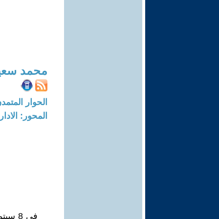
محمد سعي
الحوار المتمدن-العدد: 5640 - 17
المحور: الادار