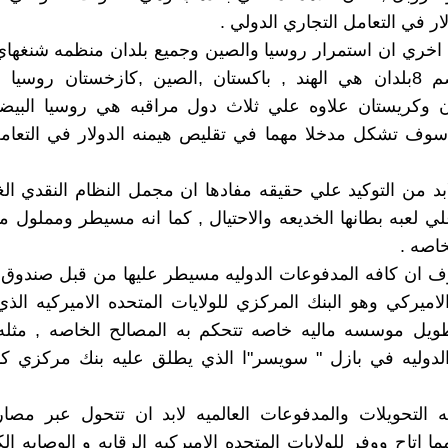
ار في التعامل التجاري الدولي .
اخري ان استمرار روسيا والصين وجميع بلدان منظمه شنغهاي
اقليميه تضم 8بلدان هي الهند , باكستان ,الصين ,كازخستان روسيا
ن وكريستان علاوه علي ثلاث دول مراقبه هي روسيا البيضاء
 سوف تشكل مدخلا مهما في تقليص هيمنه الدولار في التعام
بد من التوكيد علي حقيقه مفادها ان مجمل النظام النقدي ال
ي لعبه بطانها الخديعه والاحتيال , كما انه مسيطر ومملول
خاصه .
 ان كافه المدفوعات الدوليه مسيطر عليها من قبل صندوق ا
الاميركي وهو البنك المركزي للولايات المتحده الاميركيه ال
لطويل موسسه ماليه خاصه تتحكم به المصالح الخاصه , مثله
لدوليه في بازل " سويسر"ا الذي يطلق عليه بنك مركزي كاف
ه التحويلات والمدفوعات العالميه لابد ان تتحول عبر مصا
 اتاح ووفر للولايات المتحده الاميركيه الرقابه و الوصايه ال