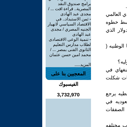
برامج صندوق النقد
المصرية.. قراءة اقت ... /
ي العالمي
مجدى عبد الهادى
-
ثمن الاستبداد.. في
وسط خطوه
الاقتصاد السياسي لانهيار
الجنيه المصري / مجدى
لار الذي
عبد الهادى
-
تنمية الوعى الاقتصادى
لطلاب مدارس التعليم
الوطنيه (
الثانوى الفنى بمصر ... /
محمد امين حسن عثمان
ليه؟
المزيد.....
شنغهاي في
المعجبين بنا على
طوات شكلت
الفيسبوك
فطيه يرجع
3,732,970
عوديه في
 الصفقات
ب مختلفه