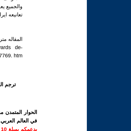
والجميع يع
تعانيعه اي
المقاله متر
ards de-
47769. htm
ترجم ال
الحوار المتمدن م
في العالم العربي
ب