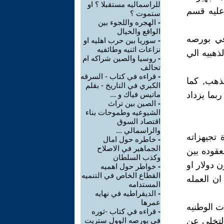
للراسماليه مستقبلا ؟ او
ن عام 2018, هذا ما اكد عليه قسم
ستموت ؟
-
الهجره واللجوء بين
الواقع والخيال
في بورصه
-
سوريا بين حرب اهليه او
نزاعات اثنيه وطائفيه
من السبائك الذهبيه الي
-
روسيا والصين شراكه ام
تحالف
-
قراءه في كتاب - السرقه
الصين بنحو 3-5 طن من الذهب, كما
الكبري في التاريخ - بقلم
 القادمه ما بين 10-15 طن, بل ربما يزداد
ماتيس فياك و ...
-
الصين بين تراث
الشيوعيه وطموحات بناء
اقتصاد السوق
والراسمالي ...
تجيهزاته
-
خاطره حول امال
الجماهير في الاصلاح
عقوده بين
وكذب السلطان
 حيز التنفيذ منذ عام 2014 بصفقه قيمتها 25 بليون دولار او
-
خواطر حول اهميه
القطاع الخاص في التنميه
 بالذهب بالكامل و100% . علما ان العمله
المستدامه
-
الديقراطيه في نهايه
عمرها
ت الوطنيه
-
قراءه في كتاب -ثوره
التخلي عن
في بورصه الوول ستريت