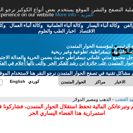
ة التصفح والنشر، الموقع يستخدم بعض أنواع الكوكيز نرجو النق
More info - المزيد
experience on our website
الفن
-
وكالة أنباء اليسار
-
وكالة أنباء العلمانية
-
وكالة أنباء العمال
-
وكا
الاقتصاد
-
اخبار الطب والعلوم
 الرئيسي لمؤسسة الحوار المتمدن
، علمانية، ديمقراطية، تطوعية وغير ربحية
ل مجتمع مدني علماني ديمقراطي حديث يضمن الحرية والعدالة الاجتم
حوار المتمدن على جائزة ابن رشد للفكر الحر والتى نالها أعلام في الفك
م مشاكل تقنية في تصفح الحوار المتمدن نرجو النقر هنا لاستخدام الموقع
كوردي
English
الاخبار
مراكز
الحوار المتمدن
د العضب
- الذهب ومصير الدولار
 وتبرعاتكن المالية تحفظ استقلال الحوار المتمدن، فشاركونا 
استمرارية هذا الفضاء اليساري الحر