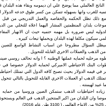
1/3 من الناتج العالملي مما يوضح علي ان ديمومه وبقاء هذه البلدان
لحتميه للغرب وانها بسهوله تتمكن من كسر طوق خدعه الدولار ا
 مع ذلك تظل الحكمه والحفاصه والعمل التدريجي من قبل الب
ات بلدان المنظمتين المشار اليهما اعلاه للتخلي من الدول
الدوليه ليس ضروره بل مهمه حتميه حيث ان الانهيار المفا
لمي سيكون مكلفا لهذه البلدان ويحملها تبعات كبيره .
ظل السؤال مطروحا عن اسباب النشاط الواسع للصين ف
 من الذهب والعملاات الاخري القابله للتحويل .
 مرحليه لحمايه عملتها الوطنيه ؟ ا وانه تحالف روسي صين
ات البنك الاحتياطي الاميركي لحمايه الدولار خصوصا في ح
 في قيمه الدولار بحيث تصبح كافه الدول التي تمتلك احتياط
 تمتلك الذهب او العملات الاخري القابله للتحويل بالتالي تتحول
ا عبيد لهيمنته .
زياده احتياطيات الذهب ستمكن الصين وروسيا من حمايه اقت
وصا وان البلدان من اكبر المنتجين الذهب في العالم ويستحوذ
2016)