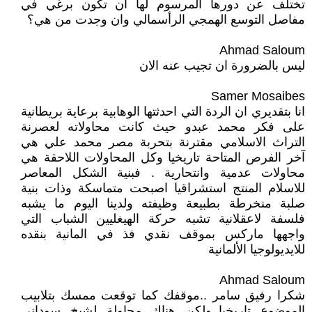
تختلف عن دورها المرسوم لها ان تكون برغي في
مفاصل التوسع الهمجي الرأسمالي وان وجدت من هي؟
Ahmad Saloum
ليس بالضرورة ان تجيب عنه الان
Samer Mosaibes
انا بتقديري ان الردة التي احدثتها الوهابية برعاية بريطانية
على فكر محمد عبدو حيث كانت محاولاته لعصرنة
التراث الاسلامي مقترنة بتحربة مصر محمد علي هي
آخر الفرص المتاحة تاريخيا وكل المحاولات اللاحقة هي
محاولات عدمية وانتحارية . فبنية الشكل المعاصر
للاسلام المنتج استشراقيا اصبحت متماسكة وذات بنية
صلبة منخرطة بطبيعة وظيفته ولدينا اليوم ما يشبه
فلسفة لاعقلانية تشبه حركة الهيغليين الشباب التي
واجهها ماركس بموقف نقدي فذ في المانية بنقده
للايديولوجيا الألمانية
Ahmad Saloum
شكرا رفيق سامر ..موقفك كما توقعت ممسك بتلابيب
الموضوع تاريخيا..ولكن هناك محاولة لشيخ سوداني