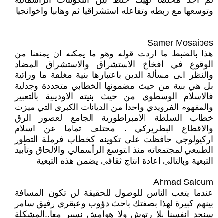
لم اجد مختصا لهيك خلط بين التكوينات الرأسمالية
وتوسعها مع ربطه وتفاعله استشراقيا ثم وهابيا واخوانجيا
Samer Mosaibes
هذا بالضبط ما اردت قوله وهو ما يمكنه ان يمنعنا من
الوقوع في افخاخ الاستشراق والاستشراق المضاد
والنظر الى مسألة الدين باعتبارها بنية مغلقة ما ورائية
بل هي بنية من حيث مضمونها الخطابي متجددة وجدلية
فالاسلام الوسطوي من حيث بنيته الاوديبية بالتعبير
والمفهوم الفرويدي واحدا من الديانات الكبرى التي ميزت
خطاب السلطة الامبراطورية الجامع لعصور الرق
والاقطاع البطريركي . مختلف تماما عن اسلام
اركيولوجي حافظت على تكوينه كخطاب فرملة التطور
الطبيعي لمجتمعاته منذ التوسع الرأسمالي والالحاق وتأبيد
التبعية وبالتالي اعادة انتاج ثقافي يضمن هذه التبعية
Ahmad Saloum
عندما يتعب الناس للوصول للحقيقة لن تكون المسافة
بينهم كبيرة لهذا بصفتك باحث دؤوب وعبقري رفيق سامر
سنجد انفسنا بلا رتوش ولا هوامش نسير معا..المشكلة