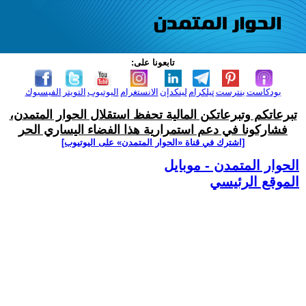
تابعونا على:
بودكاست
بنترست
تيلكرام
لينكدإن
الانستغرام
اليوتيوب
التويتر
الفيسبوك
تبرعاتكم وتبرعاتكن المالية تحفظ استقلال الحوار المتمدن،
فشاركونا في دعم استمرارية هذا الفضاء اليساري الحر
[اشترك في قناة ‫«الحوار المتمدن» على اليوتيوب]
الحوار المتمدن - موبايل
الموقع الرئيسي