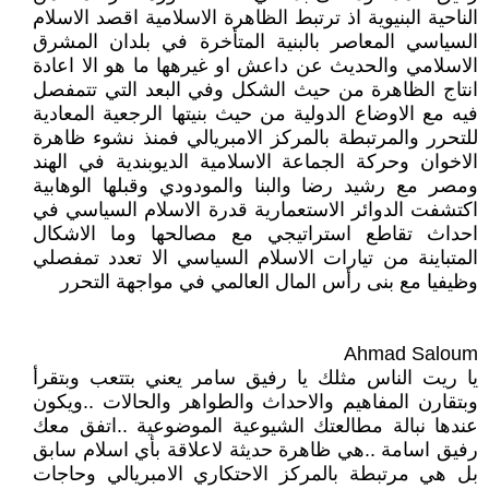
الناحية البنيوية اذ ترتبط الظاهرة الاسلامية اقصد الاسلام
السياسي المعاصر بالبنية المتأخرة في بلدان المشرق
الاسلامي والحديث عن داعش او غيرهها ما هو الا اعادة
انتاج الظاهرة من حيث الشكل وفي البعد التي تتمفصل
فيه مع الاوضاع الدولية من حيث بنيتها الرجعية المعادية
للتحرر والمرتبطة بالمركز الامبريالي فمنذ نشوء ظاهرة
الاخوان وحركة الجماعة الاسلامية الديوبندية في الهند
ومصر مع رشيد رضا والبنا والمودودي وقبلها الوهابية
اكتشفت الدوائر الاستعمارية قدرة الاسلام السياسي في
احداث تقاطع استراتيجي مع مصالحها وما الاشكال
المتباينة من تيارات الاسلام السياسي الا تعدد تمفصلي
وظيفيا مع بنى رأس المال العالمي في مواجهة التحرر
Ahmad Saloum
يا ريت الناس مثلك يا رفيق سامر يعني بتتعب وبتقرأ
وبتقارن المفاهيم والاحداث والطواهر والحالات ..ويكون
عندها نبالة مطالعتك الشيوعية الموضوعية ..اتفق معك
رفيق اسامة ..هي ظاهرة حديثة لاعلاقة بأي اسلام سابق
بل هي مرتبطة بالمركز الاحتكاري الامبريالي وحاجات