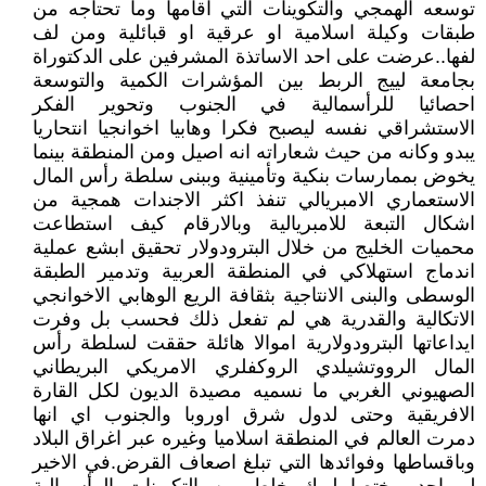
توسعه الهمجي والتكوينات التي اقامها وما تحتاجه من
طبقات وكيلة اسلامية او عرقية او قبائلية ومن لف
لفها..عرضت على احد الاساتذة المشرفين على الدكتوراة
بجامعة لييج الربط بين المؤشرات الكمية والتوسعة
احصائيا للرأسمالية في الجنوب وتحوير الفكر
الاستشراقي نفسه ليصبح فكرا وهابيا اخوانجيا انتحاريا
يبدو وكانه من حيث شعاراته انه اصيل ومن المنطقة بينما
يخوض بممارسات بنكية وتأمينية وببنى سلطة رأس المال
الاستعماري الامبريالي تنفذ اكثر الاجندات همجية من
اشكال التبعة للامبريالية وبالارقام كيف استطاعت
محميات الخليج من خلال البترودولار تحقيق ابشع عملية
اندماج استهلاكي في المنطقة العربية وتدمير الطبقة
الوسطى والبنى الانتاجية بثقافة الريع الوهابي الاخوانجي
الاتكالية والقدرية هي لم تفعل ذلك فحسب بل وفرت
ايداعاتها البترودولارية اموالا هائلة حققت لسلطة رأس
المال الرووتشيلدي الروكفلري الامريكي البريطاني
الصهيوني الغربي ما نسميه مصيدة الديون لكل القارة
الافريقية وحتى لدول شرق اوروبا والجنوب اي انها
دمرت العالم في المنطقة اسلاميا وغيره عبر اغراق البلاد
وباقساطها وفوائدها التي تبلغ اصعاف القرض.في الاخير