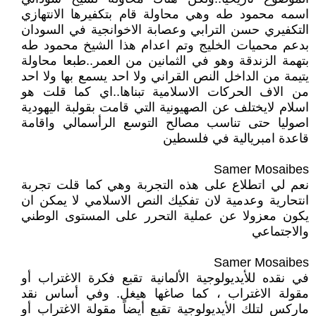
اسمه محمود طه وهي محاولة قام بتكفيرها الانتهازي
التكفيري حسن الترابي وعصابة الاخوانجية في السودان
بدعم محميات الخليج وتم اعدام هذا الشيخ محمود طه
بتهمة الزندقة وهو في الثمانين من العمر..طبعا محاولة
يتيمة من الداخل النص القراني ولا احد يسمع بها ولا احد
من الاف الحركات الاسلامية تبناها..اي كما قلت هو
اسلام لايختلف عن الصهيونية التي قامت بقولبة اليهودية
اصوليا حتى تناسب مصالح التوسع الرأسمالي واقامة
قاعدة امبريالية في فلسطين
Samer Mosaibes
نعم لي اتطلاع على هذه التجربة وهي كما قلت تجربة
انتحارية وعدمية لان تفكيك النص الاسلامي لا يمكن ان
يكون معزولا عن عملية التحرر على المستوى الوطني
والاجتماعي
Samer Mosaibes
في نقده للأيديولوجية الألمانية تقبع فكرة الاغتراب أو
مقولة الاغتراب ، كما صاغها هيغل. وفي أساس نقد
ماركس لتلك الأيديولوجية تقبع أيضاً مقولة الاغتراب أو