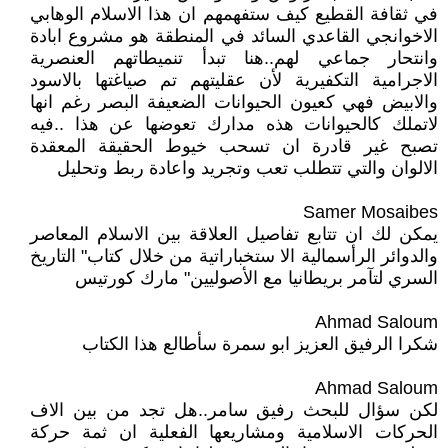
في ثقافة القطيع كيف ستفهمهم ان هذا الاسلام الوهابي
الاخوانجي القاعدي السائد في المنطقة هو مشروع ابادة
وانتحار جماعي لهم..هنا تبدأ تنميطاتهم العنصرية
الاجرامية التكفيرية لأن عقليتهم تم صياغتها بالاسود
والابيض فهي كعيون الحيوانات الضعيفة البصر رغم انها
لاتملك كالحيوانات هذه مدارك تعوضها عن هذا ..فيه
تصبح غير قادرة ان تسحب خيوط الحقيقة المعقدة
الالوان والتي تتطلب تعب وتجريد واعادة ربط وتحليل
Samer Mosaibes
يمكن لك ان تتابع تفاصيل العلاقة بين الاسلام المعاصر
والدوائر الرأسمالية الا ستخباراتية من خلال كتاب" التاريخ
السري لتآمر بريطانيا مع الأصوليين" مارك كورتيس
Ahmad Saloum
شكرا الرفيق العزيز ابو سمرة سأطالع هذا الكتاب
Ahmad Saloum
لكن سؤال للبحث رفيق سامر..هل تجد من بين الاف
الحركات الاسلامية ومشاريعها الفعلية ان ثمة حركة