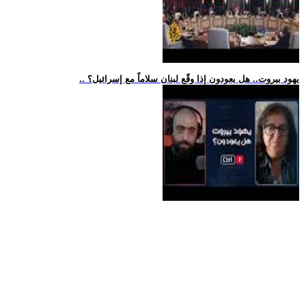
.. يهود بيروت.. هل يعودون إذا وقّع لبنان سلاماً مع إسرائيل؟