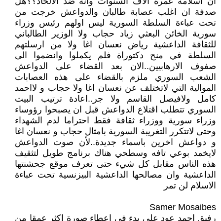
ان اسلامه عمره الاف السنوات وانه ضد الالحاد؟؟هل
صدفة ان اغلب عصابة طالبان والدواعش خرجت من
تحت عباءة السلطة السورية ليس اولهم رئيس وزراء
سورية الخائن البعثي زياد حجاب ولا الوزير الطالباني
للثقافة الداعشية رياض نعسان اغا ولا من ارسلتهم
السلطة في منح دكتوراة فلم يكملوا وانضموا الى
صفوف الارهابيين..الان بعد القضاء على الدواعش
الشعب السوري ملزم بالقضاء على هذه العصابات
الموالية التي لاتختلف عن نعسان اغا ولا حجاب و لااحمد
كامل ولافيصل القاسم ولا جر..اعادة ترتيب البيت
السوري تتطلب اقتلاع الدواعش قبل ان يصبحوا رؤوساء
وزراء سورية ووزراء ثقافة فقط احتراما لدم الشهداء
وحتى لاتتكرر التغريبة السورية بامثال حجاب و نعسان اغا
و دواعش اخرين باسماء جديدة..لأن صوت الدواعش
لايخمد بوعي تافه وسطحي هناك برنامج طويل لتثقيف
هذه الناس مقابل كل شيء حتى تعرف موقع جحشنتها
الداعشية وان مصالحها الداعشية البيزنسية تحت عباءة
الاسلام لن تمر
Samer Mosaibes
رفيق احمد عود على بدء في اعطاء صورة اكثر عمقا من