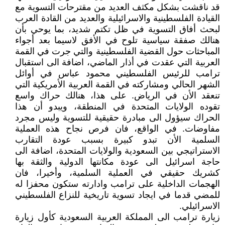
قد ناقشت بشكل مكثف العديد من مقترحات التسوية مع
القيادة الفلسطينية والاسرائيلية والعديد من القادة العرب
لبحث أفاق التسوية في ظل تكتم شديد، بما يوحي بأن
هنالك صفقة سياسية تلوح في الأفق لاسيما بعد أجواء
المباحثات حول القضية الفلسطينية والتي جرت في القمة
العربية التي عقدت في أذار الماضي، اضافة الى استقبال
ترامب للرئيس الفلسطيني محمود عباس في أوائل
الشهر الحالي ومشاركته في القمة العربية الأمريكية التي
تنعقد الأن في الرياض. على هذا، هنالك حراك واسع
تقوده الولايات المتحدة في المنطقة، ويبدو أن هذا
الحراك سيؤول الى مبادرة حقيقية للتسوية وليس مجرد
مفاوضات. في الواقع، فان فرص نجاح هذه العملية
السلمية الأن تبدو كبيرة بسبب عودة التقارب
الاستراتيجي بين السعودية والولايات المتحدة، اضافة الى
حاجة اسرائيل الى عودة مكانتها الدولية والثقة بها
كشريك حقيقي في العملية السلمية، وأخيرا، فان
الهجمات الداخلية على ترامب وادارته ستكون محفزا له
للمضي قدما في ايجاد تسوية تاريخية للنزاع الفلسطيني
الاسرائيلي.
زيارة ترامب الى المملكة العربية السعودية كأول زيارة