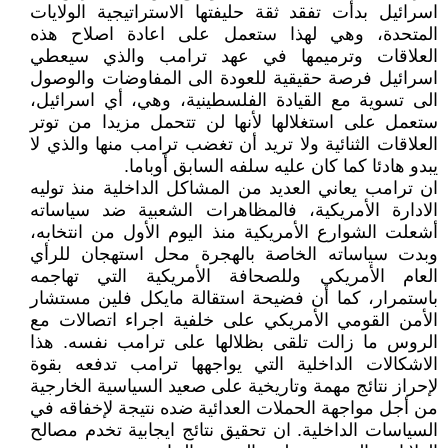
اسرائيل بدأت تفقد ثقة حليفتها الاستراتيجية الولايات
المتحدة، وهي لهذا ستعمل على اعادة اصلاح هذه
العلاقات وترميمها في عهد ترامب والذي سيعطي
اسرائيل فرصة حقيقية للعودة الى المفاوضات والوصول
الى تسوية مع القيادة الفلسطينية، وهي، أي اسرائيل،
ستعمل على استغلالها لأنها لن تتحمل مزيدا من توتر
العلاقات الثنائية ولا تريد أن تغضب ترامب منها والذي لا
يبدو هادئا كما كان عليه سلفه السابق أوباما.
ان ترامب يعاني العديد من المشاكل الداخلية منذ توليه
الادارة الأمريكية، فالمظاهرات الشعبية ضد سياساته
أشعلت الشوارع الأمريكية منذ اليوم الأول من انتخابه،
وبدت سياساته الخاصة بالهجرة محل استهجان للرأي
العام الأمريكي وللصحافة الأمريكية التي تهاجمه
باستمرار، كما أن فضيحة استقالة مايكل فلين مستشار
الأمن القومي الأمريكي على خلفية اجراء اتصالات مع
الروس ما زالت تلقى بظلالها على ترامب نفسه. هذا
الاشكالات الداخلية التي يواجهها ترامب تدفعه بقوة
لإحراز نتائج مهمة وتاريخية على صعيد السياسية الخارجية
من أجل مواجهة الحملات العدائية ضده نتيجة لإخفاقه في
السياسات الداخلية. ان تحقيق نتائج ايجابية تخدم مصالح