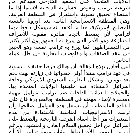
الولايات المتحدة على الصعيد الخارجي سيدعم من
شرعية ترامب ويعوض خساراته الداخلية لاسيما إذا ما
استطاع تحقيق تسوية واستقرار في المنطقة العربية،
وهي المنطقة الاستراتيجية الثانية بعد اوروبا بالنسبة
للمصالح الامريكية، هذا ما أعتقد انه سيشكل دافعا مهما
لترامب لأن يضغط باتجاه مبادرة مقبولة للأطراف
المتنازعة وهو الأمر الذي يبرع به الجمهوريون أكثر بكثير
من الديمقراطيين كما يبرع به ترامب نفسه وهو الخبير
في عقد الصفقات والمفاوضات التجارية في ظل عمله
الخاص.
انني أجادل بهذه المقالة بأن هنالك فرصا حقيقية للتسوية
في عهد ترامب ستبدأ أولى خطواتها في زيارته لبيت لحم
بعد يومين، ويشكل التقارب السعودي الامريكي وحاجة
اسرائيل لاستعادة ثقة حليفتها الولايات المتحدة بها،
والحملات العدائية الداخلية ضد ترامب عوامل مهمة
ومحفزة لإنجاح مهمته في المنطقة، وبالضرورة فان على
القيادة الفلسطينية أن تستغل هذه العوامل لصالحها وأن
ترسم الاستراتيجيات المناسبة للاستفادة من هذه
المتغيرات من أجل اغتنام الفرصة التاريخية والضغط على
اسرائيل من أجل تحقيق السلام العادل والمنشود. وبرغم
أنه من الصعب الأن التفاؤل بشأن مهمة ترامب الا أن