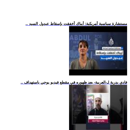
.. مستشارة سياسية أمريكية: أيباك أخفقت بإسقاط عبدول السيد
.. فادي بدرية لـ-العربية- بعد ظهوره في مقطع فيديو يوحي باستهداف