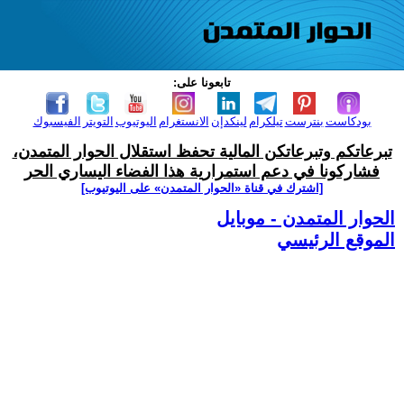
تابعونا على:
بودكاست
بنترست
تيلكرام
لينكدإن
الانستغرام
اليوتيوب
التويتر
الفيسبوك
تبرعاتكم وتبرعاتكن المالية تحفظ استقلال الحوار المتمدن،
فشاركونا في دعم استمرارية هذا الفضاء اليساري الحر
[اشترك في قناة ‫«الحوار المتمدن» على اليوتيوب]
الحوار المتمدن - موبايل
الموقع الرئيسي