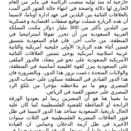
خارجية له منذ توليه منصب الرئاسة في يناير من العام
الجاري لها دلالة واضحة في انتهاء حالة الفتور التي ألمت
بالعلاقات الثنائية بين البلدين في عهد ادارة أوباما، لاسيما
أن هذه الزيارة شملت توقيع صفقات اقتصادية وعسكرية
بين البلدين بأكثر من 300 مليار دولار مكنت المملكة
العربية السعودية من أن تحزر تفوقا استراتيجيا في
المنطقة، من جانب أخر، فان قيام السعودية بتنسيق
قمتين أثناء هذه الزيارة؛ الأولى خليجية أمريكية والثانية
عربية اسلامية أمريكية يوحي بتمتين العلاقات الثنائية
الأمريكية السعودية على نحو غير معتاد، فالدور الملقى
على السعودية يبرز كقوة اقليمية أساسية في المنطقة،
والولايات المتحدة دعمت بروز هذا الدور، وبالضرورة فان
هذا الدور القيادي في المنطقة سيكون على حساب الدور
المصري وهو ما تم ملاحظته مؤخرا من تلكؤ الرد
المصري على حضور القمة في الرياض.
ما يعنينا هنا هو أن المصرين ربما لم يعودوا الورقة
الرابحة أو الضاغطة للقضية الفلسطينية كما كان عليه
الحال تاريخيا، السعودية ستأخذ هذا الدور لاسيما في ظل
فتور العلاقات المصرية الفلسطينية في الثلاث سنوات
الأخيرة في ظل أزمة الدحلان وحماس. ان القيادة
الفلسطينية عليها أن تستغل الورقة السعودية جيدا في