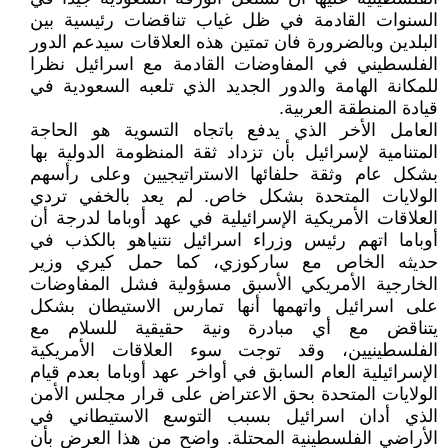
السنوات القادمة في ظل غياب تناقضات رئيسية بين
البلدين وبالضرورة فان تمتين هذه العلاقات سيدعم الدور
الفلسطيني في المفاوضات القادمة مع اسرائيل نظرا
للمكانة الهامة والدور الجديد الذي تلعبه السعودية في
قيادة المنطقة العربية.
العامل الأخر الذي يدفع باتجاه التسوية هو الحاجة
المتنامية لإسرائيل بأن تزداد ثقة المنظومة الدولية بها
بشكل عام وثقة حلفائها الاستراتيجيين وعلى رأسهم
الولايات المتحدة بشكل خاص. لم يعد بالخفي تردي
العلاقات الأمريكية الإسرائيلية في عهد أوباما لدرجة أن
أوباما اتهم رئيس وزراء اسرائيل نتنياهو بالكذب في
حديثه الخاص مع ساركوزي، كما حمل كيري وزير
الخارجية الأمريكي الأسبق مسؤولية فشل المفاوضات
على اسرائيل واتهمها أنها تمارس الاستيطان بشكل
يتناقض مع أي مبادرة ونية حقيقية للسلام مع
الفلسطينيين، وقد توجت سوء العلاقات الأمريكية
الإسرائيلية العام السابق في أواخر عهد أوباما بعدم قيام
الولايات المتحدة بحق الاعتراض على قرار مجلس الأمن
الذي أدان اسرائيل بسبب التوسع الاستيطاني في
الأراضي الفلسطينية المحتلة. واضح من هذا العرض بأن