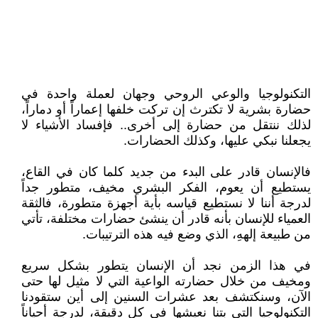
التكنولوجيا والوعي الروحي وجهان لعملة واحدة في
حضارة بشرية لا تكترث إن تركت خلفها إعماراً أو دماراً،
لذلك ننتقل من حضارة إلى أخرى.. فإفساد الأشياء لا
يجعلنا نبكي عليها، وكذلك الحضارات.
فالإنسان قادر على البدء من جديد كلما كان في القاع،
يستطيع أن يعوم، الفكر البشري مخيف، متطور جداً
لدرجة أننا لا نستطيع قياسه بأية أجهزة متطورة، فالثقة
العمياء للإنسان بأنه قادر أن ينشئ حضارات مختلفة، تأتي
من طبيعة إلههِ، الذي وضع فيه هذه الترتيبات.
في هذا الزمن نجد أن الإنسان يتطور بشكل سريع
ومخيف من خلال حضارته الواعية التي لا مثيل لها حتى
الآن، وسنكتشف بعد عشرات السنين إلى أين ستقودنا
التكنولوجيا التي بتنا نعيشها في كل دقيقة، لدرجة أحياناً