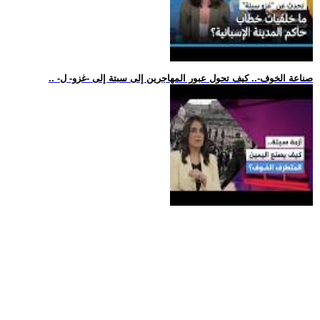
.. -صناعة الخوف-.. كيف تحول عبور المهاجرين إلى سبتة إلى -غزو- ل