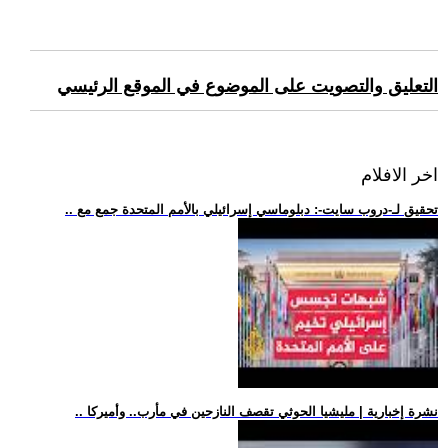
التعليق والتصويت على الموضوع في الموقع الرئيسي
اخر الافلام
.. تحقيق لـ-دروب سايت-: دبلوماسي إسرائيلي بالأمم المتحدة جمع مع
.. نشرة إخبارية | مليشيا الحوثي تقصف النازحين في مأرب.. وأميركا