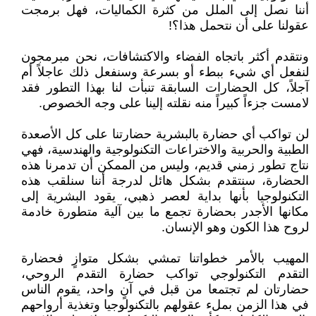
أننا نصل إلى الملل من كثرة الكماليات، فهل برمجت
عقولنا على أن نتحمل هذا؟!
ونتقدم أكثر باتجاه الفضاء والاكتشافات، نحن مبرمجون
لنفعل أي شيء ببطء أو بسرعة وسنفعل ذلك عاجلاً أم
آجلاً، كل الحضارات السابقة تنبأت لنا بهذا التطور فقد
لامست جزءاً كبيراً منه نقلته إلينا على وجه الخصوص.
لن تواكب أي حضارة بالبشرية حضارتنا على كل الأصعدة
الطبية والحربية والاختراعات التكنولوجية والهندسية، فهي
نتاج تطور زمني قديم، وليس من الممكن أن تدمرنا هذه
الحضارة، سنتقدم بشكل هائل لدرجة أننا سنلقب هذه
التكنولوجيا بأنها بداية لعصر ذهبي، يقود البشرية إلى
مكانها الأجدر بحضارة تجمع ما بين آلية متطورة خادمة
لروح هذا الكون وهو الإنسان.
المهيب بالأمر خطواتنا تمشي بشكل متوازٍ فحضارة
التقدم التكنولوجي تواكب حضارة التقدم الروحي،
حضارتان لم تجتمعا من قبل في آنٍ واحد، يقوم الناس
في هذا الزمن بملء عقولهم بالتكنولوجيا وتغذية أرواحهم