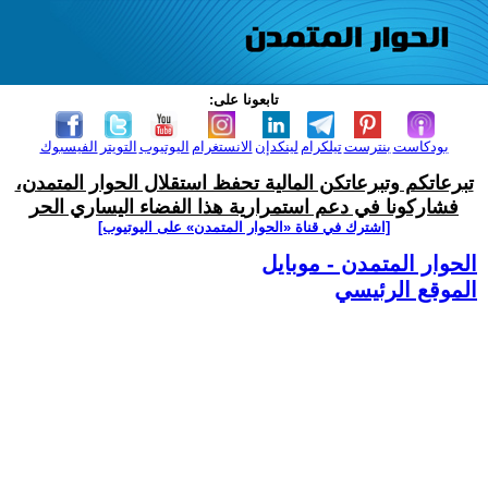
تابعونا على:
بودكاست
بنترست
تيلكرام
لينكدإن
الانستغرام
اليوتيوب
التويتر
الفيسبوك
تبرعاتكم وتبرعاتكن المالية تحفظ استقلال الحوار المتمدن،
فشاركونا في دعم استمرارية هذا الفضاء اليساري الحر
[اشترك في قناة ‫«الحوار المتمدن» على اليوتيوب]
الحوار المتمدن - موبايل
الموقع الرئيسي