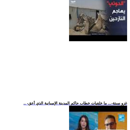
.. -غزو سبتة-... ما خلفيات خطاب حاكم المدينة الإسبانية الذي أعق