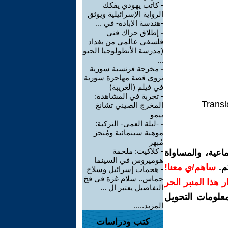
-
كاتب يهودي يفكك
الرواية الإسرائيلية ويوثق
-هندسة الإبادة- في ...
-
إطلاق حراك فني
فلسفي عالمي من بغداد
(مدرسة الأنطولوجيا الحيو
...
-
مخرجة فرنسية سورية
تروي قصة مهاجرة سورية
في فيلم (الغريبة)
-
تجربة في المشاهدة:
Transl
المخرج الصيني تشانغ
ييمو
-
-ليلة العمى- التركية:
موهبة سينمائية ومُنجز
مُبهر
-
كلاكيت: ملحمة
اعية، والمساواة
هوميروس في السينما
م.
ساهم/ي معنا!
-
هجمات إسرائيل وسلاح
حماس.. سلام غزة في فخ
رار هذا المنبر الحر
التفاصيل يعتبر ال ...
معلومات التحويل
المزيد.....
كتب ودراسات