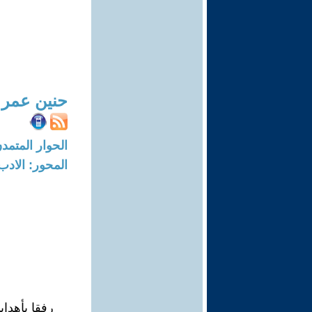
حنين عمر
الحوار المتمدن-العدد: 1422 - 6
المحور: الادب
رفقا بأهداب