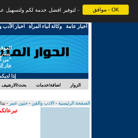
موافق - OK
لتوفير افضل خدمة لكم ولتسهيل عملي
أخبار عامة
-
وكالة أنباء المرأة
-
اخبار الأدب و
الموقع
يسارية
"من أج
حاز ال
إذا لديك
الزوار
اضافة/خدمات
بحث/الارشيف
الصفحة الرئيسية
-
الادب والفن
-
حنين عمر
- تد
تبرعاتكم