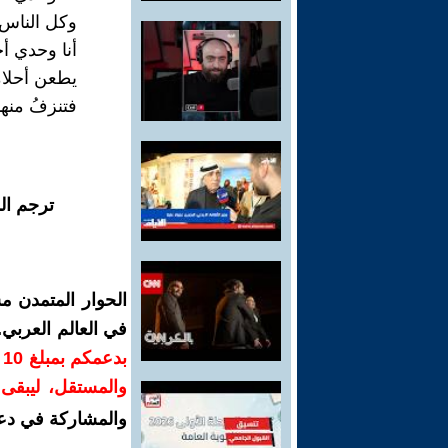
وكل الناس
أنا وحدي أ
يطعن أحلام
فتنزفُ منها
ترجم ال
الحوار المتمدن م
في العالم العربي
ب
والمستقل، ليبقى ص
والمشاركة في دع