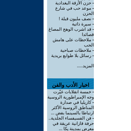
-
حزن الأزقة البغدادية
-
موعد حب في شارع
الحزن
-
نصف مليون قبلة !
-
سيرة ذاتية
-
قد اشرب الوهج المصاغ
قصائدا
-
ملاحظات على هامش
الحب
-
ملاحظات صباحية
-
رسائل بلا طوابع بريدية
المزيد.....
اخبار الأدب والفن
-
خمسة انقلابات غيّرت
وجه الإمبراطورية الروسية
-
كاريليا في صدارة
المناطق الروسية الأكثر
ارتباطا بالسينما بفض ...
-
فن الفسيفساء الجلدية..
حرفة قازانية عريقة في
معرض بمدينة يكا ...