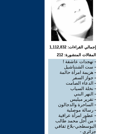
إجمالي القراءات: 1,112,832
المقالات المنشورة: 212
-
تهجدات عاشقة !
-
ست الشنناشيل
-
هزيمة امرأة حالمة
-
جواز السفر
-
الدعاء الصامت
-
نخلة السياب
-
النهر البني
-
تقرير ميليس
-
الساحرة والدجالون
-
رسالة موصلية
-
عطور امرأة عراقية
-
من أجل محمد طالب
البوسطجي-بلاغ ثقافي
جزائري -