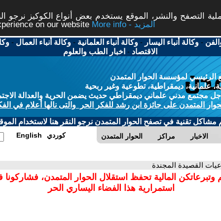
ة التصفح والنشر، الموقع يستخدم بعض أنواع الكوكيز نرجو النق
More info - المزيد
experience on our website
الفن
-
وكالة أنباء اليسار
-
وكالة أنباء العلمانية
-
وكالة أنباء العمال
-
وكا
الاقتصاد
-
اخبار الطب والعلوم
 الرئيسي لمؤسسة الحوار المتمدن
، علمانية، ديمقراطية، تطوعية وغير ربحية
ل مجتمع مدني علماني ديمقراطي حديث يضمن الحرية والعدالة الاجتم
حوار المتمدن على جائزة ابن رشد للفكر الحر والتى نالها أعلام في الفك
م مشاكل تقنية في تصفح الحوار المتمدن نرجو النقر هنا لاستخدام الموقع
كوردي
English
الاخبار
مراكز
الحوار المتمدن
اعيات القصيدة المجندة
 وتبرعاتكن المالية تحفظ استقلال الحوار المتمدن، فشاركونا 
استمرارية هذا الفضاء اليساري الحر