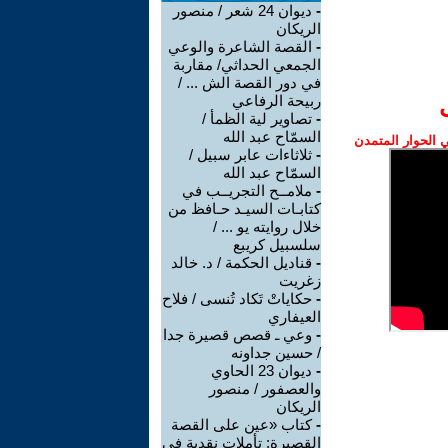
-
ديوان 24 شعر / منصور
الريكان
-
القصة الشاعرة والوعي
الجمعي الحداثي/ مقاربة
في دور القصة الش ... /
ربيحة الرفاعي
-
تصاوير لية الظمأ /
السمّاح عبد الله
الحوار المتمدن
-
ثلاثاءات عابر سبيل /
السمّاح عبد الله
-
ملامــح التجريــب في
كتابـات السيـد حـافظ من
خلال روايته يو ... /
سلسبيل كريبع
-
قناديل الحكمة / د. خالد
زغريت
-
حكاياتْ تَكاد تُنسى / فلاح
العيفاري
-
وعي ـ قصص قصيرة جدا
/ حسين جداونه
-
ديوان 23 الحاوي
والعصفور / منصور
الريكان
-
كتاب «عين على القصة
القصيرة: تأملات نقدية في