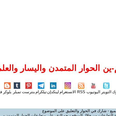
ين الحوار المتمدن واليسار والعلم
وك
التويتر
اليوتيوب
RSS
الانستغرام
لينكدإن
تيلكرام
بنترست
تمبلر
بلوكر
فل
ميع - شارك في الحوار والتعليق على الموضوع
 التعليقات من خلال الموقع نرجو النقر على - تعليقات الحوار المتمدن -