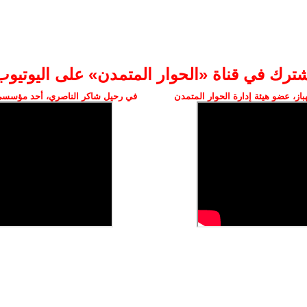
شترك في قناة «الحوار المتمدن» على اليوتيوب
ز، عضو هيئة إدارة الحوار المتمدن
في رحيل شاكر الناصري، أحد مؤسسي 