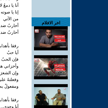
أنا يا دمعُ 
إنا يا صوته 
من الآتي
اخر الافلام
أحاربُ ضد 
أحاربُ ضد
رفقا بأهداب
أيا حبُ
فإن الحبُ مب
وأحزاني هي
وإن الشعرَ
وفعلتهُ عل
ومفعولٌ به 
رفقا بأهداب
أنا وحدي…