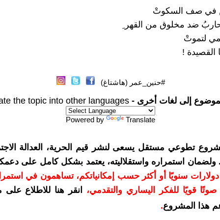
 في صف السكوتْ
حاربُ ضد مخلوق من القهر ِ
ي لتموتْ
 القصيدة !
#حنين_عمر (هاشتاغ)
موضوع إلى لغات أخرى -
ate the topic into other languages
Powered by
Translate
شروع تطوعي مستقل يسعى لنشر قيم الحرية، العدالة الاجتم
. ولضمان استمراره واستقلاليته، يعتمد بشكل كامل على دعمك
دعمكم بمبلغ 10 دولارات سنويًا أو أكثر حسب إمكانياتكم، تساهمون في استم
وتًا قويًا للفكر اليساري والتقدمي
،
انقر هنا للاطلاع على 
م هذا المشروع
.