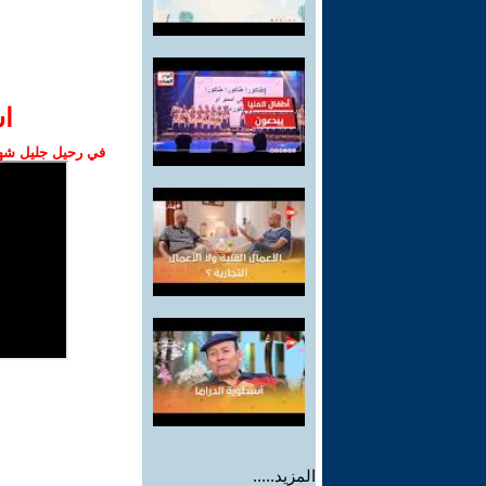
ا‫
في رحيل جليل شهبا
المزيد.....