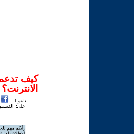
كيف تدعم-
الانترنت؟
تابعونا
على:
الفيسب
رأيكم مهم للج
للاطلاع وإضافة