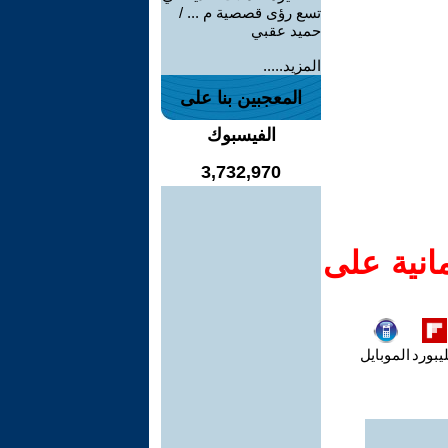
تسع رؤى قصصية م ... /
حميد عقبي
المزيد.....
المعجبين بنا على
الفيسبوك
3,732,970
انية على
يبورد
الموبايل