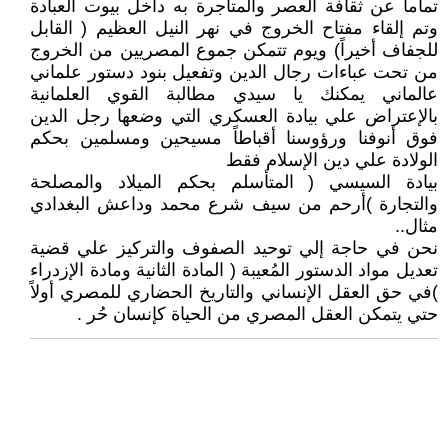
تماماً عن ثقافة العصر والمتاجرة به داخل بيوت العبادة
وتم إلقاء مفتاح الخروج في نهر النيل العظيم ( القابل
للجفاف أخيراً) ويوم تتمكن جموع المصريين من الخروج
من تحت عباءات رجال الدين وتفعيل بنود دستور علماني
عالماني يمكنك يا سيدي مطالبة القوي العلمانية
بالإعتراض علي بيادة العسكري التي وضعها رجل الدين
فوق أنوفنا ورؤوسنا أقباطاً مسيحين ومسلمين بحكم
الولادة علي دين الإسلام فقط
بيادة السيسي ( المتأسلم بحكم الميلاد والمصلحة
والتجارة )أرحم من سيف شرع محمد وداعش البغدادي
مثال..
نحن في حاجة إلي توحيد الصفوف والتركيز علي قضية
تعديل مواد الدستور المُعيبة ( المادة الثانية ومادة الإزدراء
)في حق العقل الإنساني والتاريخ الحضاري للمصري أولاً
حتي يتمكن العقل المصري من الحياة كإنسان حُر .