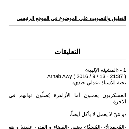
التعليق والتصويت على الموضوع في الموقع الرئيسي
التعليقات
1 - ‹المشيئة الإلهية›
Arnab Awy ( 2016 / 9 / 13 - 21:37 )
تحية للأستاذ ‹عدلي جندي›
العسكريون يعملون أما الأزاهرة يُصلّون ثوابهم في
الآخرة
‹و مَنْ لا يعمل لا يأكل أيضاً›
‹المُحمديُّ› ‹المُسَيَّرْ› يعتنق ‹القضاء و القدر› عقيدةً و هو