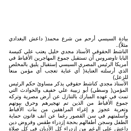
بيادة السيسي أرحم من شرع محمد( داعش البغدادي
مثلاً)..
الناشط الحقوقي الأستاذ مجدي خليل يعتب علي كنيسة
البابا تاوضروس أن تستقبل جموع المهاجرين الأقباط في
أمريكا الرئيس المصري السيسي إستقبال يليق بالمخلص
الذي أرسلته العناية( أي عناية تعجب أي مؤمن منعاً
للزعل)
الأستاذ مجدي كناشط حقوقي يذكر مساوئ حكم الرئيس
المؤمن( وسطي) أبو زبيبة علي خفيف والحوادث التي
تمت في عهده المبارك بالتنازل عن أرض مصرية وتركه
جموع الأقباط من الذين تم تهجيرهم وحرق بيوتهم
وتعرية عجوز و إغراء المراهقين من بنات الأقباط
وأسلمتهم في سن القصور رغما عن أنف قانون حماية
الطفل وسجن أطفالهم بحجة إزدراء طقس وفروض دين
داعش علي الرغم من إزدراء كل الأديان في كل صلاة