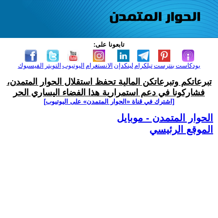
تابعونا على:
بودكاست
بنترست
تيلكرام
لينكدإن
الانستغرام
اليوتيوب
التويتر
الفيسبوك
تبرعاتكم وتبرعاتكن المالية تحفظ استقلال الحوار المتمدن،
فشاركونا في دعم استمرارية هذا الفضاء اليساري الحر
[اشترك في قناة ‫«الحوار المتمدن» على اليوتيوب]
الحوار المتمدن - موبايل
الموقع الرئيسي