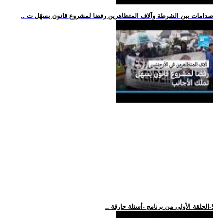
.. صدامات بين الشرطة وآلاف المتظاهرين رفضا لمشروع قانون يسهّل ت
.. الحلقة الأولى من برنامج -أسئلة حارقة-!