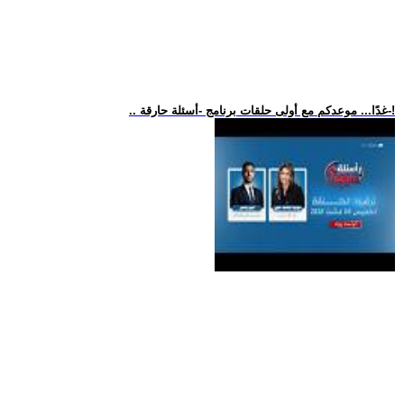
.. غدًا... موعدكم مع أولى حلقات برنامج -أسئلة حارقة-!