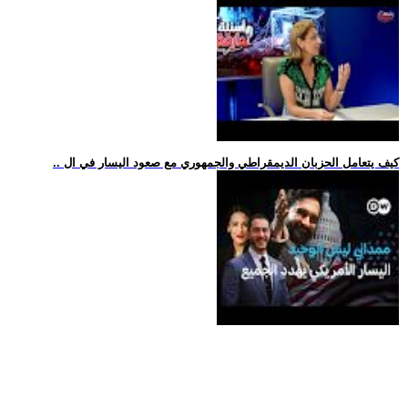
.. كيف يتعامل الحزبان الديمقراطي والجمهوري مع صعود اليسار في ال