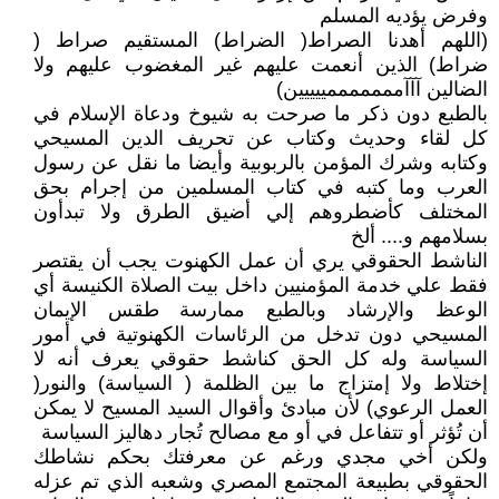
وفرض يؤديه المسلم
(اللهم أهدنا الصراط( الضراط) المستقيم صراط (
ضراط) الذين أنعمت عليهم غير المغضوب عليهم ولا
الضالين آآآمممممممييييين)
بالطبع دون ذكر ما صرحت به شيوخ ودعاة الإسلام في
كل لقاء وحديث وكتاب عن تحريف الدين المسيحي
وكتابه وشرك المؤمن بالربوبية وأيضا ما نقل عن رسول
العرب وما كتبه في كتاب المسلمين من إجرام بحق
المختلف كأضطروهم إلي أضيق الطرق ولا تبدأون
بسلامهم و.... ألخ
الناشط الحقوقي يري أن عمل الكهنوت يجب أن يقتصر
فقط علي خدمة المؤمنيين داخل بيت الصلاة الكنيسة أي
الوعظ والإرشاد وبالطبع ممارسة طقس الإيمان
المسيحي دون تدخل من الرئاسات الكهنوتية في أمور
السياسة وله كل الحق كناشط حقوقي يعرف أنه لا
إختلاط ولا إمتزاج ما بين الظلمة ( السياسة) والنور(
العمل الرعوي) لأن مبادئ وأقوال السيد المسيح لا يمكن
أن تُؤثر أو تتفاعل في أو مع مصالح تُجار دهاليز السياسة
ولكن أخي مجدي ورغم عن معرفتك بحكم نشاطك
الحقوقي بطبيعة المجتمع المصري وشعبه الذي تم عزله