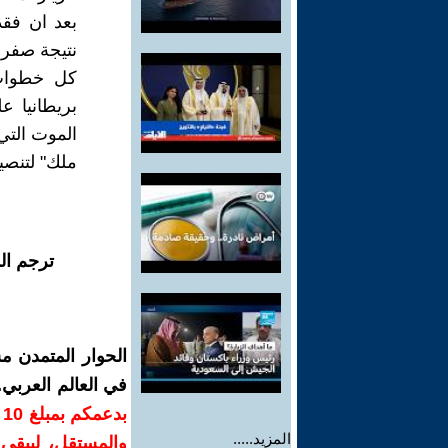
بعد ان فق
نتيجة صفر
كل خطوات 
بريطانيا ع
الموت التي
ملك" لتنصي
ترجم ال
الحوار المتمدن م
في العالم العربي
ب
المزيد.....
والمستقل، ليبقى ص