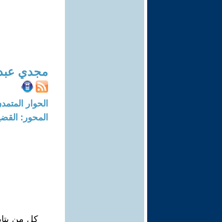
مجدي عبد 
الحوار المتمدن-العدد: 5250 - 16
المحور: القضي
كل من يتا