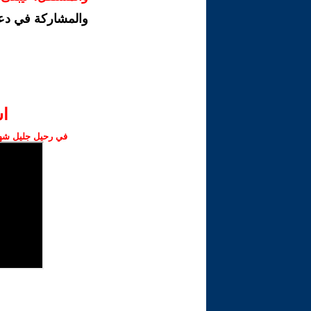
والمشاركة في دع
ا‫
في رحيل جليل شهبا