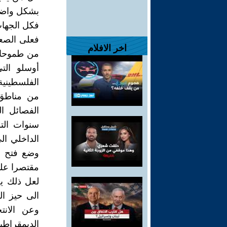
بشكل واضح 
فكل الجهات 
فعلى الصع
اخر الافلام
من طموحات
أوسلو الت
الفلسطينية
من مناطق 
الفصائل ا
سنوات الت
الداخلي ال
وضع فتح وا
مقتصرا على
لعل ذلك يع
الى حيز ال
وعن الانت
الديمقراطي