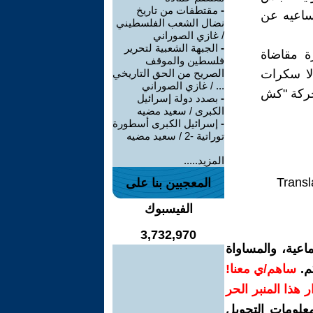
-
مقتطفات من تاريخ
ساعيه عن
نضال الشعب الفلسطيني
/ غازي الصوراني
-
الجبهة الشعبية لتحرير
ة مقاضاة
فلسطين والموقف
لا سكرات
الصريح من الحق التاريخي
... / غازي الصوراني
 حركة "كش
-
بصدد دولة إسرائيل
الكبرى / سعيد مضيه
-
إسرائيل الكبرى أسطورة
توراتية -2 / سعيد مضيه
المزيد.....
Transl
المعجبين بنا على
الفيسبوك
3,732,970
اعية، والمساواة
م.
ساهم/ي معنا!
رار هذا المنبر الحر
معلومات التحويل