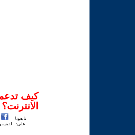
كيف تدعم-
الانترنت؟
تابعونا
على:
الفيسب