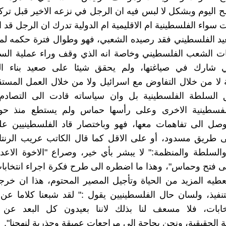
اليوم وبشكل لا لبس فيه ان الرجل في نزعه الاخير قبل ترك
سواء الفلسطينية ام الاقليمية ام الدولية تدرك ان الرجل قد ا
يد الفلسطيني فقد رصيده الشعبي، فهو وطوال فترة حكمه لم
 الشعب الفلسطيني وخاصة انه الذي وقف وراء عملية السل
ي شارك في صياغتها، ولم يحقق شيئا على صعيد بناء 
 لا من خلال التفاوض مع اسرائيل ولا من خلال العمل المس
السلطة الفلسطينية بل وان سياساته قادت الى التصادم
لفسطينية الاخرى وعلى رأسها حماس ولم يستطع منذ ح
وصل الى تفاهمات معها، فهو وباختصار قاد الفلسطينيين عل
ى طريق مسدود، أو على الاقل كما قال الكاتب عريب الرنتا
لسلطة والمنظمة:" لا يبشر بأي خير، وصراع "الاخوة الاعدا
 فتح وحماس"، وهذا ما اضطره الى طرح فكرة اجراء انتخابات
طيه المزيد من الحياة وتأجيل المصير المحتوم، هذا ان خر
تنفيذ، ولسان حال الفلسطينيين يقول :" لقد شبعنا كلاما عن
خابات، فلا مسعف لنا بذلك لاننا بعيدون كل البعد عن 
ة الحقيقية، ونحن بحاجة الى مراجعات عميقة وجذرية لنهجنا".