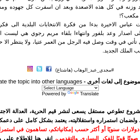
د وزنه في كل هذه الاصعدة وبعد ان اسفرت كل جهوده وم
 مكعب؟!
عباس الاخيرة بدءا من فكرة الانتخابات البلدية الى فكر
لى اصدار وعد بلفور وانتهاءا بلقاء مريم رجوي هي ليست ا
 تأتي في وقت وصل فيه الرجل من العمر عتيا، ولا ينتظر الا
ب الملك الجديد.
#مجدي_عبد_الوهاب (هاشتاغ)
موضوع إلى لغات أخرى -
ate the topic into other languages
Powered by
Translate
شروع تطوعي مستقل يسعى لنشر قيم الحرية، العدالة الاجتم
. ولضمان استمراره واستقلاليته، يعتمد بشكل كامل على دعمك
دعمكم بمبلغ 10 دولارات سنويًا أو أكثر حسب إمكانياتكم، تساهمون في استم
وتًا قويًا للفكر اليساري والتقدمي
،
انقر هنا للاطلاع على 