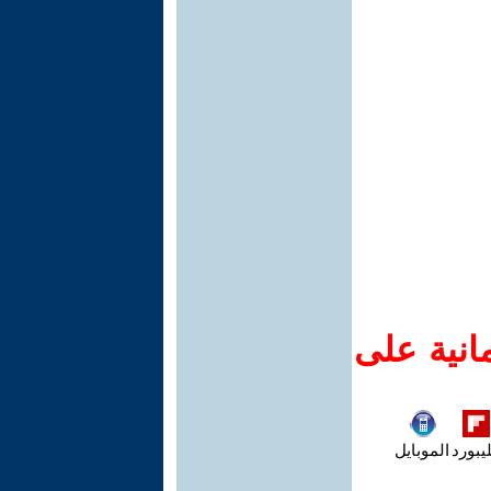
انية على
يبورد
الموبايل