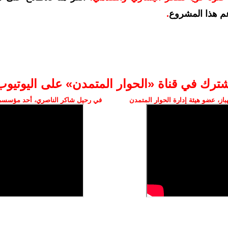
م هذا المشروع
.
شترك في قناة «الحوار المتمدن» على اليوتيوب
ز، عضو هيئة إدارة الحوار المتمدن
في رحيل شاكر الناصري، أحد مؤسسي 