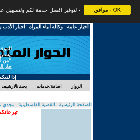
موافق - OK
لتوفير افضل خدمة لكم ولتسهيل عملي
أخبار عامة
-
وكالة أنباء المرأة
-
اخبار الأدب و
الموقع
يسارية
"من أج
حاز ال
إذا لديك
الزوار
اضافة/خدمات
بحث/الارشيف
الصفحة الرئيسية
-
القضية الفلسطينية
-
مجدي ع
تبرعاتكم