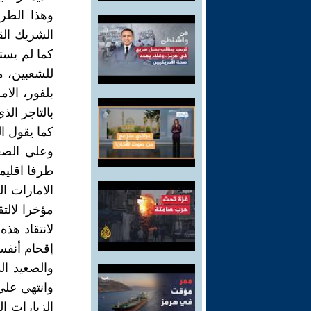
وهذا الطر
الشريك الق
كما لم يست
للشعبين، م
بلفور، الا
بالتاجر الذ
كما يقول ا
وعلى الصعي
طرفا اقليم
الامارات ا
مؤخرا لالت
لانتقاد هذ
إقحام أنفس
والصعيد ال
وانتهى على
الزيارات ال