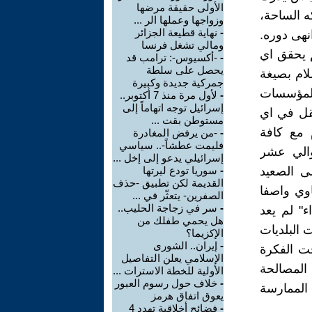
الأولى حقيقة مرضها
ه الساحة،
وزواجها وعملها الر ...
-
نهاية قطيعة الجزائر
نهى دوره.
ومالي تشغل فرنسا
 يحقق اي
-
-أكسيوس-: ترامب قد
يحصل على سلطة
ام بصيغة
جمركية جديدة وكبيرة
المؤسسات
-
لأول مرة منذ 7 أكتوبر..
إسرائيل توجه اتهاماً إلى
تقل في اي
مستوطن بقت ...
 مع كافة
-
-من يرفض المغادرة
فليمت عطشاً-.. سياسي
والي عشر
إسرائيلي يدعو إلى إخل ...
ى الصعيد
-
سوريا تودع ليرتها
القديمة لكن تطبيق -حذف
وي واصفا
الصفرين- يتعثّر في ...
-
سر في زجاجة الحليب..
ء" لم يعد
هل يحمي طفلك من
 البلديات
الإكزيما؟
-
إيران.. الشورى
جت الفكرة
الإسلامي يعلن التفاصيل
 المصالحة
الأولية للخطة الاسترات ...
-
خلاف حول رسوم العبور
الممارسة
يعوق اتفاق هرمز
-
فضائح أخلاقية تهدد 4