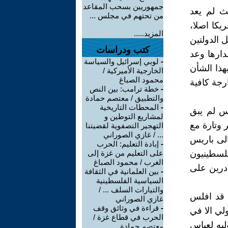
جمهوريين بسحب المقاعد
ث لم يعد
من تحتهم في مجلس ...
يكا اصلا،
المزيد.....
 الدولتين
كتب ودراسات
دارها وعد
-
لوبي إسرائيل والسياسة
هذا الشأن
الخارجية الأميركية /
محمود الصباغ
رجة كافية
-
خطة ترامب: بين النص
والتطبيق / معتصم حمادة
-
المحطات التاريخية
س لم يبق
لمشاريع التوطين و
 وتارة مع
التهجير التصفوية لقضيتنا
... / غازي الصوراني
الى باريس
-
إبادة التعليم: الحرب
فلسطينيون
على التعليم من غزة إلى
الغرب / محمود الصباغ
ادرين على
-
بين العلمانية في الثقافة
السياسية الفلسطينية
والتيارات السلف ... /
س قد افلس
غازي الصوراني
-
قراءة في وثائق وقف
لي الا في
الحرب في قطاع غزة /
ليه لعباس
معتصم حمادة