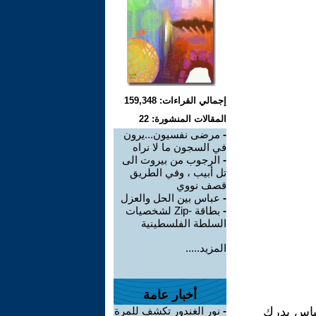
إجمالي القراءات: 159,348
المقالات المنشورة: 22
-
مرضى نفسيون...يرون
في السجون ما لا نراه
-
الرجوب من بيروت الى
تل أبيب ، وفي الطريق
قصف نووي
-
عباس بين الحل والعزل
-
بطاقة -Zip لشخصيات
السلطة الفلسطينية
المزيد.....
أخبار عامة
باس يدرك
-
نور الغندور تكشف للمرة