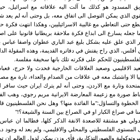
يق المسدود هو كذلك ما آلت اليه علاقاته مع اسرائيل، حي
وي الذي يمكن التوصل الى اتفاق معه، بل وحتى أنه لم يعد شر
طع حتى التعاطي مع غالبية الاسرائيليين، وهكذا انتهت فكرة حل
ا جعله يسارع الى ابداع فكرة ملاحقة بريطانيا قانونيا على اص
مر الذي علق عليه بشكل بليغ عبد الباري عطوان واصفا عباس ب
ي أفلس، الذي راح يفتش في دفاتره القديمة، وهذه المقولة الدا
لفلسطينيون للحكم على فكرته تلك بانها سخيفة مفلسة.
د الاقليمي وصعيد العلاقات الخارجية فحدث ولا حرج، فعبا
يا الا واشتبك معه في علاقات من الصدام والعداء، تارة مع مصر
لمتحدة وتارة مع الاردن، وحتى أنه لم يترك ايران حيث سافر 
قاط صورة مع زعيمة المعارضة الايرانية مريم رجوي، وهب ال
ه الخطوة والتساؤل:"ما الفائدة منها؟ وهل نحن الفلسطينيون ق
نا في صراع الكبار او في الصراع بين السنة والشيعة؟!"
دولي هو مشتقة للاصعدة الانفة الذكر كلها، فطالما ان عبا
 المستوى الفلسطيني والمحلي والاقليمي، ولم يعد له وجود دو
بروتوكولية والصورالتذكارية، فأي وزن يمكن لدول العالم ان تو