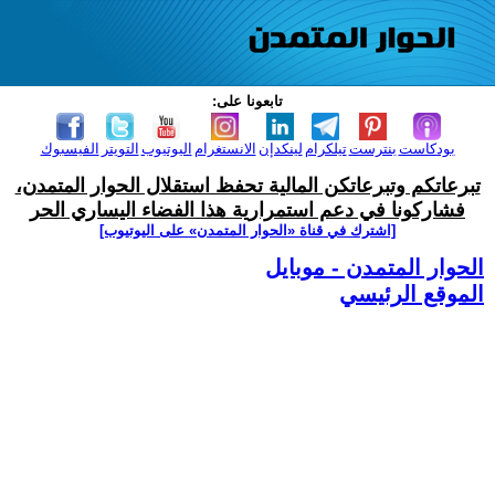
تابعونا على:
بودكاست
بنترست
تيلكرام
لينكدإن
الانستغرام
اليوتيوب
التويتر
الفيسبوك
تبرعاتكم وتبرعاتكن المالية تحفظ استقلال الحوار المتمدن،
فشاركونا في دعم استمرارية هذا الفضاء اليساري الحر
[اشترك في قناة ‫«الحوار المتمدن» على اليوتيوب]
الحوار المتمدن - موبايل
الموقع الرئيسي