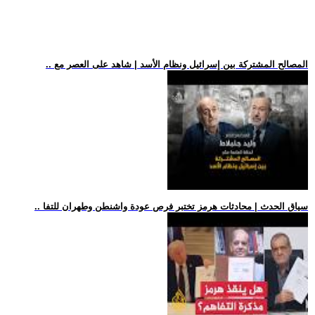
.. المصالح المشتركة بين إسرائيل ونظام الأسد | شاهد على العصر مع
.. سياق الحدث | محادثات هرمز تختبر فرص عودة واشنطن وطهران للتفا