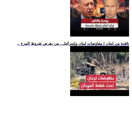
.. نافذة من لبنان | مفاوضات لبنان وإسرائيل.. من يفرض شروط المرح