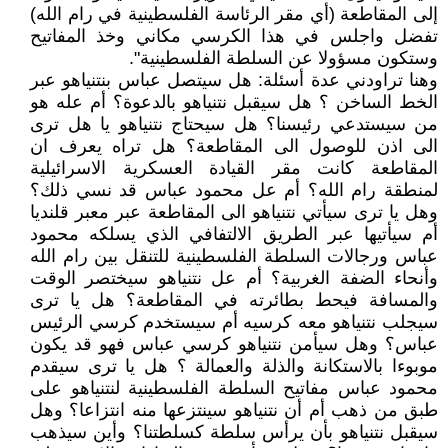
إلى المقاطعة (أي مقر الرئاسة الفلسطينية في رام الله)
تفضل واجلس في هذا الكرسي مكاني وخذ المفاتيح
وستكون مسؤولا عن السلطة الفلسطينية".
وهنا تراودني عدة أسئلة: هل سيتصل عباس بنتنياهو عبر
الخط الساخن ؟ هل سيقبل نتنياهو بالدعوة؟ أم عله هو
من سيستدعي رئيسنا؟ هل سيحتاج نتنياهو يا هل ترى
الى اذن للوصول الى المقاطعة؟ هل تراه يعرف ان
المقاطعة كانت مقر القيادة العسكرية الاسرائيلية
لمنطقة رام الله؟ أم عل محمود عباس قد نسي ذلك؟
وهل يا ترى سيأتي نتنياهو الى المقاطعة عبر معبر قلنديا
أم سيأتيها عبر الطريق الالتفافي الذي يسلكه محمود
عباس ورجالات السلطة الفلسطينية للتنقل بين رام الله
وأنحاء الضفة الغربية؟ أم عل نتنياهو سيختصر الوقت
والمسافة فيحط بطائرته في المقاطعة؟ هل يا ترى
سيجلب نتنياهو معه كرسيه أم سيستخدم كرسي الرئيس
عباس؟ وهل سيأمن نتنياهو كرسي عباس فهو قد يكون
موبوءا بالاستكانة والذلة والعمالة ؟ هل يا ترى سيقدم
محمود عباس مفاتيح السلطة الفلسطينية لنتنياهو على
طبق من ذهب أم أن نتنياهو سينتزعها منه انتزاعا؟ وهل
سيقبل نتنياهو بأن يرأس سلطة كسلطتنا؟ وأين سيذهب