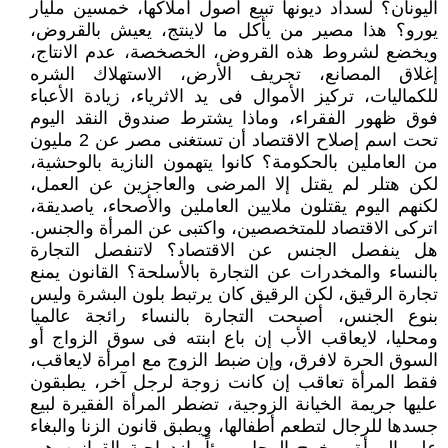
اليونان؟ لسداد ديونها تبيع أصول أملاكها، خمسين مليار
يورو؟ هذا مصير من يأكل ما لاينتج، يعيش بالقروض،
ويخضع لشروط هذه القروض، الخصخصة، عدم الانتاج،
إغلاق المصانع، تجريف الأرض، الاستهلاك الشره
للكماليات، تركيز الأموال فى يد الاثرياء، زيادة الأعباء
فوق ظهور الفقراء، وماذا يشترط صندوق النقد اليوم
تحت اسم إصلاح الاقتصاد أن تستغنى مصر عن 2 مليون
من العاملين بالحكومة؟ كانوا يتهمون النازية بالوحشية،
لكن هتلر لم يقتل إلا المرضى والعاجزين عن العمل،
لكنهم اليوم يقتلون ملايين العاملين والأصحاء، ياصديقة،
اتركى الاقتصاد للمتخصصين، واكتبى عن المرأة والجنس.
هل ينفصل الجنس عن الاقتصاد؟ لاتنفصل التجارة
بالنساء والمخدرات عن التجارة بالأسلحة؟ القانون يمنع
تجارة الرقيق، لكن الرقيق كان يرتبط بلون البشرة وليس
بنوع الجنس، أصبحت التجارة بالنساء رائجة عالميا
ومحليا، لايعاقب الأب إن باع ابنته فى سوق الزواج أو
السوق الحرة لافرق، وإن ضبط الزوج مع امرأة لايعاقب،
فقط المرأة تعاقب إن كانت زوجة لرجل آخر، يطبقون
عليها جريمة الخيانة الزوجية، تضطر المرأة الفقيرة لبيع
جسدها للرجال لتطعم أطفالها، ويطبق قانون الزنا والبغاء