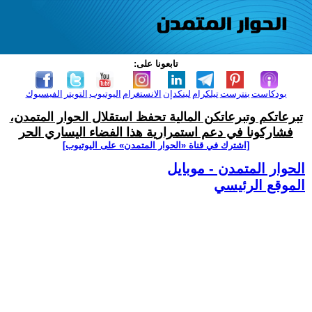
تابعونا على:
بودكاست
بنترست
تيلكرام
لينكدإن
الانستغرام
اليوتيوب
التويتر
الفيسبوك
تبرعاتكم وتبرعاتكن المالية تحفظ استقلال الحوار المتمدن،
فشاركونا في دعم استمرارية هذا الفضاء اليساري الحر
[اشترك في قناة ‫«الحوار المتمدن» على اليوتيوب]
الحوار المتمدن - موبايل
الموقع الرئيسي