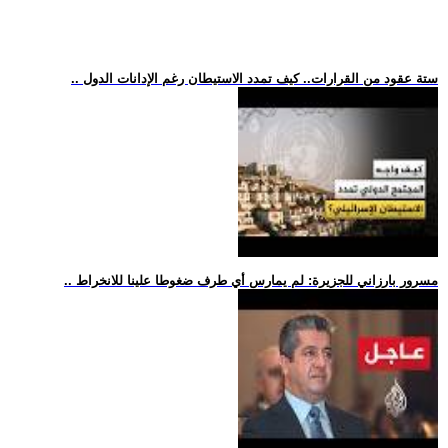
.. ستة عقود من القرارات.. كيف تمدد الاستيطان رغم الإدانات الدول
.. مسرور بارزاني للجزيرة: لم يمارس أي طرف ضغوطا علينا للانخراط