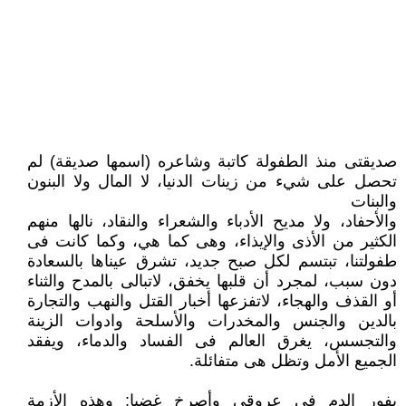
صديقتى منذ الطفولة كاتبة وشاعره (اسمها صديقة) لم
تحصل على شيء من زينات الدنيا، لا المال ولا البنون
والبنات
والأحفاد، ولا مديح الأدباء والشعراء والنقاد، نالها منهم
الكثير من الأذى والإيذاء، وهى كما هي، وكما كانت فى
طفولتنا، تبتسم لكل صبح جديد، تشرق عيناها بالسعادة
دون سبب، لمجرد أن قلبها يخفق، لاتبالى بالمدح والثناء
أو القذف والهجاء، لاتفزعها أخبار القتل والنهب والتجارة
بالدين والجنس والمخدرات والأسلحة وادوات الزينة
والتجسس، يغرق العالم فى الفساد والدماء، ويفقد
الجميع الأمل وتظل هى متفائلة.
يفور الدم فى عروقى وأصرخ غضبا: وهذه الأزمة