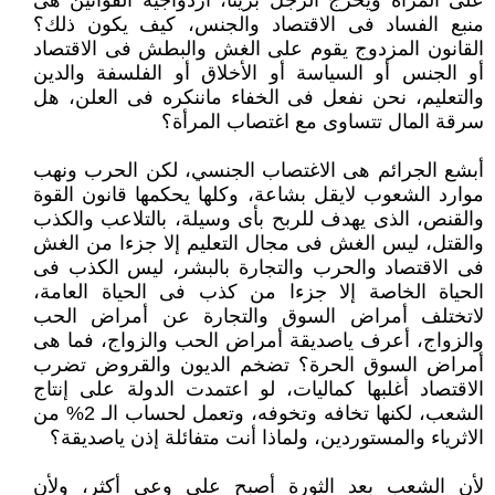
على المرأة ويخرج الرجل بريئاً، ازدواجية القوانين هى
منبع الفساد فى الاقتصاد والجنس، كيف يكون ذلك؟
القانون المزدوج يقوم على الغش والبطش فى الاقتصاد
أو الجنس أو السياسة أو الأخلاق أو الفلسفة والدين
والتعليم، نحن نفعل فى الخفاء ماننكره فى العلن، هل
سرقة المال تتساوى مع اغتصاب المرأة؟
أبشع الجرائم هى الاغتصاب الجنسي، لكن الحرب ونهب
موارد الشعوب لايقل بشاعة، وكلها يحكمها قانون القوة
والقنص، الذى يهدف للربح بأى وسيلة، بالتلاعب والكذب
والقتل، ليس الغش فى مجال التعليم إلا جزءا من الغش
فى الاقتصاد والحرب والتجارة بالبشر، ليس الكذب فى
الحياة الخاصة إلا جزءا من كذب فى الحياة العامة،
لاتختلف أمراض السوق والتجارة عن أمراض الحب
والزواج، أعرف ياصديقة أمراض الحب والزواج، فما هى
أمراض السوق الحرة؟ تضخم الديون والقروض تضرب
الاقتصاد أغلبها كماليات، لو اعتمدت الدولة على إنتاج
الشعب، لكنها تخافه وتخوفه، وتعمل لحساب الـ 2% من
الاثرياء والمستوردين، ولماذا أنت متفائلة إذن ياصديقة؟
لأن الشعب بعد الثورة أصبح على وعى أكثر، ولأن