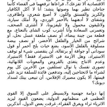
الاقتصادية ألا تفزعك؟، فراعاها ترفعهما فى الفضاء كأنما
جناحان تطير بهما وصوتها ينشد: أنا لا آكل الكافيار
والكريز والفستق واللوز، لا أصبغ شعري، وأظافرى،
وشفتاى لا أدهنهما بالأحمر الوردي، ولا أملك سيارة،
ولاتليفون محمول ولا تليفزيونا، لا أشترى الصحف،
وتغمرنى السعادة وأنا أشرب كوب الشاى بالنعناع، مع
قطعة من جبنة بيضاء، أو نصف ملعقة عسل نحل، أو
شرائح من الخيار والفلفل الأخضر، أو نصف بيضة
مسلوقة بالفلفل الأسود، بضع حبات بلح أحمر أو فول
سودانى أو جوافة أو برتقالة، لن ينقصنى شيء لو توقف
الاستيراد، وهل الأزمة فى الاستيراد فقط؟ الاستيراد
وعدم الانتاج يتغذى بالقروض والمعونات اللانهائية،
تصورى نفسك يا نوال تستلفين من الآخرين كل يوم
لشراء ما لاتحتاجين إليه، وتدفعين فائدة للسلفة تزيد على
قيمتها، ألا يكون مصيرك الإفلاس، أن تبيعى بيتك لسداد
ديونك؟
إنها دوامة جهنمية ولايسيطر على السوق إلا القوى
العظمى فى منظماتهم الدولية، يضعون القيود ليزيد
الاثرياء ثراء ويغرق الفقراء، غرقت بعض الدول، أتذكرين