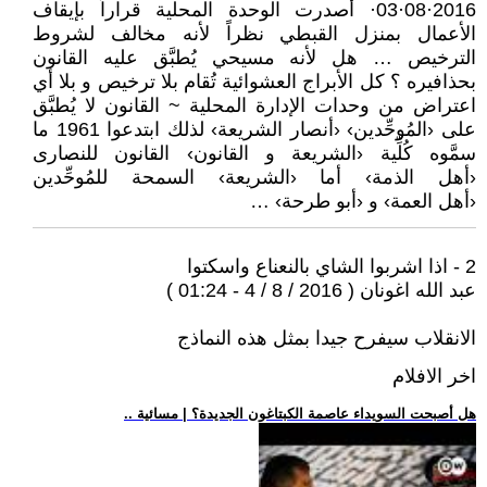
2016·08·03· أصدرت الوحدة المحلية قراراً بإيقاف
الأعمال بمنزل القبطي نظراً لأنه مخالف لشروط
الترخيص … هل لأنه مسيحي يُطبَّق عليه القانون
بحذافيره ؟ كل الأبراج العشوائية تُقام بلا ترخيص و بلا أي
اعتراض من وحدات الإدارة المحلية ~ القانون لا يُطبَّق
على ‹المُوحِّدين› ‹أنصار الشريعة› لذلك ابتدعوا 1961 ما
سمَّوه كُلِّية ‹الشريعة و القانون› القانون للنصارى
‹أهل الذمة› أما ‹الشريعة› السمحة للمُوحِّدين
‹أهل العمة› و ‹أبو طرحة› …
2 - اذا اشربوا الشاي بالنعناع واسكتوا
عبد الله اغونان ( 2016 / 8 / 4 - 01:24 )
الانقلاب سيفرح جيدا بمثل هذه النماذج
اخر الافلام
.. هل أصبحت السويداء عاصمة الكبتاغون الجديدة؟ | مسائية