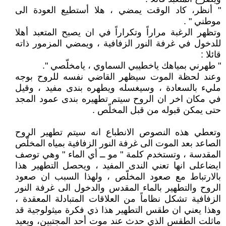
" أنظر، كاد الوقت يمضي ، هلا أستطيع العودة الى
موطني " .
وتظهر الرغبة مراراً وتكراراً في ان يصبح المتعبد أهلا
للدخول في غرفة النور الزفافية ، ويمضي المزمور ذاته
قائلا :
" طهرني بمياهك ياخطيبي السماوي ، يامخلّصي ".
وعند لحظة الموت سيظهر القاضي نفسه للروح بوجه
مليء بالسعادة ، وسيغسله ويطهره بندى مفيد ، وقيل
في مكان اخر ان الروح سيتم تطهيره بندى عمود المجد
حتى يمكن قبوله من قبل المخلّص .
وتعطي هذه النصوص الانطباع انه سيتم تطهير الروح
الصاعد بعد الموت الى غرفة النور الزفافية بمياه المخلّص
المقدسة ، وتستخدم كلمة " مو ــ أي الماء " وهي توصف
ايضاعلى انها تعني الندى المفيد ، ويحصل التطهير هذا
بالارتباط مع صعود المخلّص ، ولهذا السبب ان صعود
الروح والتطهير بالماء المقدس والدخول الى غرفة النور
الزفافية تشكل نظاماً من العلاقات المتبادلة المعقدة ،
وهذا يعني ان طقس التطهير هذا ذي فكرة ميثولوجية قد
ماثلت الطقس الذي حدث عند موت أحد المجتبين، ويعيد