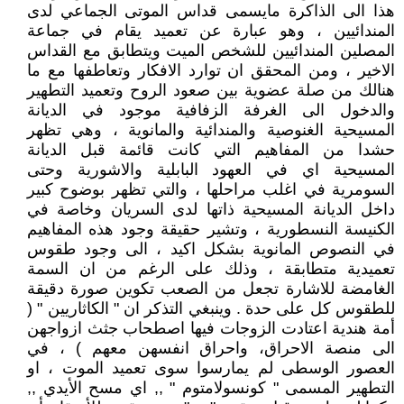
هذا الى الذاكرة مايسمى قداس الموتى الجماعي لدى
المندائيين ، وهو عبارة عن تعميد يقام في جماعة
المصلين المندائيين للشخص الميت ويتطابق مع القداس
الاخير ، ومن المحقق ان توارد الافكار وتعاطفها مع ما
هنالك من صلة عضوية بين صعود الروح وتعميد التطهير
والدخول الى الغرفة الزفافية موجود في الديانة
المسيحية الغنوصية والمندائية والمانوية ، وهي تظهر
حشدا من المفاهيم التي كانت قائمة قبل الديانة
المسيحية اي في العهود البابلية والاشورية وحتى
السومرية في اغلب مراحلها ، والتي تظهر بوضوح كبير
داخل الديانة المسيحية ذاتها لدى السريان وخاصة في
الكنيسة النسطورية ، وتشير حقيقة وجود هذه المفاهيم
في النصوص المانوية بشكل اكيد ، الى وجود طقوس
تعميدية متطابقة ، وذلك على الرغم من ان السمة
الغامضة للاشارة تجعل من الصعب تكوين صورة دقيقة
للطقوس كل على حدة . وينبغي التذكر ان " الكاثاريين " (
أمة هندية اعتادت الزوجات فيها اصطحاب جثث ازواجهن
الى منصة الاحراق، واحراق انفسهن معهم ) ، في
العصور الوسطى لم يمارسوا سوى تعميد الموت ، او
التطهير المسمى " كونسولامتوم " ,, اي مسح الأيدي ,,