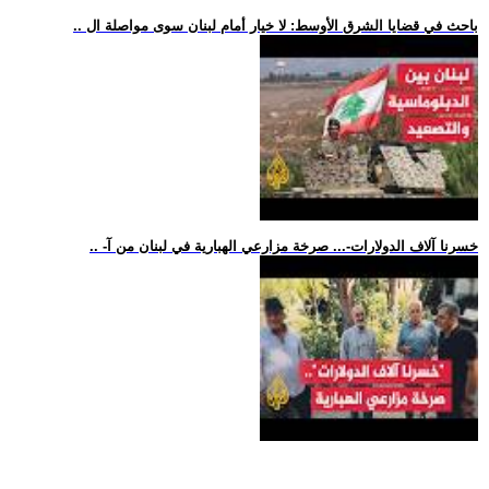
.. باحث في قضايا الشرق الأوسط: لا خيار أمام لبنان سوى مواصلة ال
.. -خسرنا آلاف الدولارات-... صرخة مزارعي الهبارية في لبنان من آ