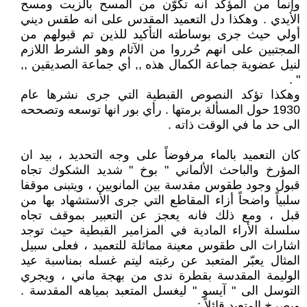
وإنما من المؤكد انه تكوّن من المسح بالزيت ومسح
الأيدي . وهكذا دل التعميد المقدس على انه طقس ديني
أولي حيث جرى بوساطته التأكيد للذين تم قبولهم من
المجتبين على انهم حُرروا من الآثام وهو الشرط اللازم
لنيل عضوية جماعة الكمال هذه ,, أي جماعة الصديقين ,,
" .
وهكذا تؤكد النصوص القبطية التي جرى نشرها عام
1930 حول المسألة برمتها . رأي بور انها توسعه وتصححه
الى حد ما في الوقت ذاته .
كان التعميد بالماء مرفوضاً على وجه التحديد ، بيد ان
المؤرخ والباحث الألماني " بوخ " شديد الشكوك تجاه
قبول وجود طقوس مقدسة بين المانويين ، ويتبنى موقفا
سلبياً واضحاً أزاء المقاطع التي جرى الأستشهاد بها من
قبل ، ومع ذلك فانه يعجز عن التعبير بموقف تجاه
سلسلة الأراء المادية في المزامير القبطية حيث توجد
اشارات الى طقوس معينة مماثلة للتعميد ، فعلى سبيل
المثال يعبّر المتعبد عن رغبته ليتم غسله بمناسبة عيد
الوليمة المقدسة بقطرة ندى من بهجة ماني ، ويجري
التوسل الى " آيسو " ليغسل المتعبد بمياهه المقدسة .
ويصرخ المتعبد قائلاً :