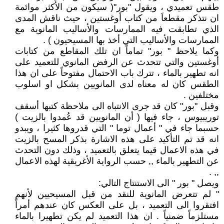
طقس تعميدي ، ويقول "بور"( سيكون من الأكثر موائمة
ان نتذكر مقطعاَ من كتاب أوغستين ، حيث ناقش المدى
الذي تطابقت فيه الممارسات والأساليب المانوية مع
الممارسات والأساليب التي أخذ بها المسيحيون ) .
وكما يلاحظ " بور" تماماً ان تلك المقاطع من كتابات
أوغستين والتي تتحدث عن الرفض المانوي للتعميد على
انه تطهير بالماء ، تترك باب الاحتمال مفتوحاً على ان هذا
الطقس كان له معناه لدى المانويين بشكل او اسلوب
مختلفين .
وقبل "بور" كان قد جرى الانتباه الى ملاحظة كتبها أسقف
توريبيوس ، جاء فيها ( أن المانويين قد عُمدوا بالزيت )
حسبما جاء في " أعمال توما " التي قدروها كثيرا ، ويبدو
انه قد تم التأكيد على هذه الاشارة بذكر المسح بالزيت
في هذه الاعمال قيما يتعلق بالتعميد ، وذلك دون التحدث
عن التطهير بالماء ,, حسب الرواية الأغريقية لهذه الاعمال
,, .
ويصل " بور " الى الاستنتاج التالي:
" لم تتعرض المانوية للنقد من قبل المسيحيين لأنهم
افتقروا الى التعميد ، بل على العكس كان عندهم أمراً
مستلزماً ضمنياً . ان هذا التعميد لم يكن تطهيرا بالماء