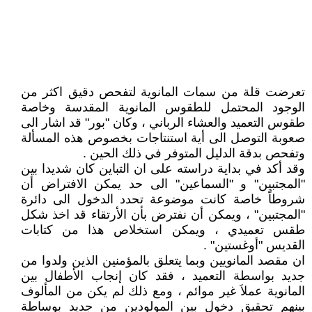
تعرضت قلة من سمات المانوية لتفحص دقيق اكثر من
الوجود المحتمل للطقوس المانوية المقدسة وخاصة
طقوس التعميد والعشاء الرباني ، وكان "بور" قد اشار الى
صعوبة التوصل الى أية استنتاجات بخصوص هذه المسألة
وتفحص بدقة الدليل المتوفر في ذلك الحين .
وقد أكد في بداية دراسته على ان التباين كان شديدا بين
"المجتبين" و "السماعين" الى حد يمكن الافتراض أن
شروطاً خاصة كانت موضوعة تحدد الدخول الى دائرة
"المجتبين" ، ويمكن أن نفترض بأن الأرتقاء قد اخذ شكل
طقس تعميدي ، ويمكن استخلاص هذا من كتابات
القديس "أوغستين" .
ان مقصد المانويين وبما يتعلق بالمؤمنين الذين ولدوا من
جديد بواسطة التعميد ، فقد كان إنجاب الأطفال بين
المانوية عملاَ غير موائم ، ومع ذلك لم يكن من المألوف
بينهم تحقيق دخول بين المولودين من جديد بوساطة