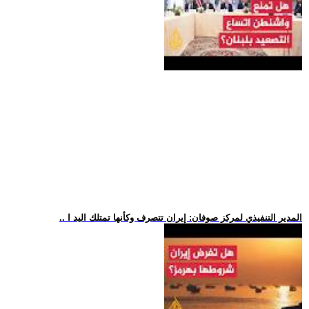
.. المدير التنفيذي لمركز صوفان: إيران تتصرف وكأنها تمتلك اليد ا