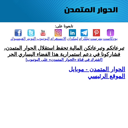
تابعونا على:
بودكاست
بنترست
تيلكرام
لينكدإن
الانستغرام
اليوتيوب
التويتر
الفيسبوك
تبرعاتكم وتبرعاتكن المالية تحفظ استقلال الحوار المتمدن،
فشاركونا في دعم استمرارية هذا الفضاء اليساري الحر
[اشترك في قناة ‫«الحوار المتمدن» على اليوتيوب]
الحوار المتمدن - موبايل
الموقع الرئيسي