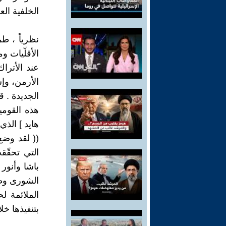
الخلفية العر
نظرياً ، ط
الأقلّيات و
عند الأترا
الأرمن، وإش
الجديدة . ق
هذه القومي
هايد ] الذي
(( لقد وضع
التي تحقّق
باشا وأنور
الشورى وطُ
الملائمة ل
بتنفيذها خل