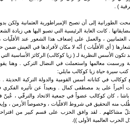
قية ) .
محت الطورانية إلى أن تصبح الإمبراطورية العثمانية ولكن ب
مضايقاتها . كانت الغاية الرئيسية التي تصبو اليها هي زيادة الش
ك العثمانيين ، والعمل على إضعاف هذا الشعور عند الأقلّيات
عارها ( أي الأقلّيات ) أنّه لا مكان لأفرادها في العيش ضمن ح
د تكون الأسس النظرية لـ ( زيا كوكالب) الركائز الأساسية التي ب
ة ورسمت معالمها واستعملت في النضال التركي . وهنا يقول
 كتب سيرة حياة زيا كوكالب مايلي:
 كوكالب في كتاباته أسس القومية والدولة التركية الحديثة . ه
ت أخيراً على يد مصطفى كمال . وبعيداً عن تأثيره الفكري
 باشا ، كان كوكالب عضواً في جمعية الاتحاد والترقّي ، عُين
لب منه التحقيق في شروط الاقلّيات ، وخصوصاً الأرمن ، وإيج
حلّ مشاكلهم . لقد وافق الحزب على قسم كبير من اقتراحات
ال الحرب العالمية الأولى )).