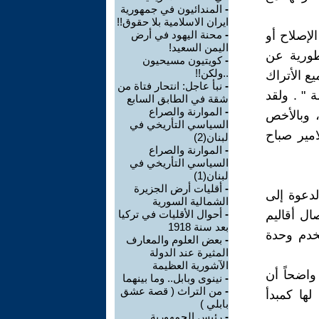
-
المندائيون في جمهورية
ايران الاسلامية بلا حقوق!!
لإصلاح أو
-
محنة اليهود في أرض
اليمن السعيد!
طورية عن
-
كويتيون مسيحيون
..ولكن!!
يع الأتراك
-
نبأ عاجل: انتحار فتاة من
 " . ولقد
شقة في الطابق السابع
-
الموارنة والصراع
، وبالأخص
السياسي التأريخي في
امير صباح
لبنان(2)
-
الموارنة والصراع
السياسي التأريخي في
لبنان(1)
-
أقليات أرض الجزيرة
لدعوة إلى
الشمالية السورية
الثورة وانفصال أقاليم
-
أحوال الأقليات في تركيا
بعد سنة 1918
يخدم وحدة
-
بعض العلوم والمعارف
المثيرة عند الدولة
الآشورية العظيمة
واضحاً أن
-
نينوى وبابل.. وما بينهما
-
من التراث ( قصة عشق
لها كمبدأ
بابلي )
-
رئيس الجمهورية