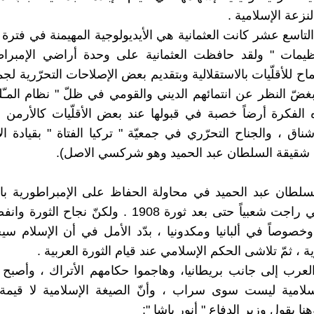
لنزعة الإسلامية .
تاسع عشر كانت العثمانية هي الأيديولوجية المهيمنة في فترة ا
نظيمات " ولقد حافظت العثمانية على وحدة أراضي الإمبرا
 للأقلّيات بالاستقلالية وبتقديم بعض الإصلاحات التحرّرية لجم
بغضّ النظر عن انتمائهم الديني والقومي في ظلّ " نظام المـّلة
لفكرة أرضاً خصبة في قبولها عند بعض الأقلّيات كالأرمن 
اق ، والجناح التحرّري في جمعيّة " تركيا الفتاة " بقيادة ال
ن شقيقة السلطان عبد الحميد وهو شركسي الاصل).
سلطان عبد الحميد في محاولة الحفاظ على الإمبراطورية با
الإسلام التي راجت شعبياً حتى بعد ثورة 1908 . ولكنّ نجاح 
وخصوصاً في ألبانيا ومكدونيا ، بدّد الأمل في أن الإسلام س
ة ، ثمّ تلاشى الحكم الإسلامي عند قيام الثورة العربية .
عرب إلى جانب بريطانيا، وهاجموا حكامهم الأتراك ، وأصبح 
سلامية ليست سوى سراب ، وأنّ الصيغة الإسلامية لا قيمة 
ا يقول وزير الدفاع " أنور باشا ":