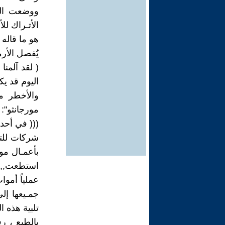
ووضعت الخ
الأتـراك لل
هو ما قاله 
يُفصل الأرم
( لقد آلمنا
اليوم قد يك
والأخطر م
مورجانثو":
((( في أحد 
شركات للتأ
بأعمـال موف
استطعت,, ه
عملياً أمو
جمـيعها إل
تلبية هذه ال
بالطبع ، ر