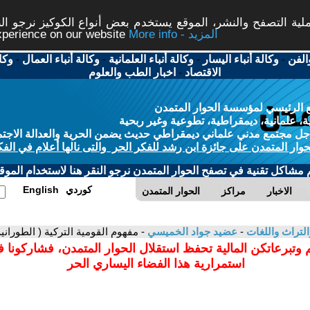
ة التصفح والنشر، الموقع يستخدم بعض أنواع الكوكيز نرجو النق
More info - المزيد
experience on our website
الفن
-
وكالة أنباء اليسار
-
وكالة أنباء العلمانية
-
وكالة أنباء العمال
-
وكا
الاقتصاد
-
اخبار الطب والعلوم
 الرئيسي لمؤسسة الحوار المتمدن
، علمانية، ديمقراطية، تطوعية وغير ربحية
ل مجتمع مدني علماني ديمقراطي حديث يضمن الحرية والعدالة الاجتم
حوار المتمدن على جائزة ابن رشد للفكر الحر والتى نالها أعلام في الفك
م مشاكل تقنية في تصفح الحوار المتمدن نرجو النقر هنا لاستخدام الموقع
كوردي
English
الاخبار
مراكز
الحوار المتمدن
التراث واللغات
-
عضيد جواد الخميسي
- مفهوم القومية التركية ( الطورانية
 وتبرعاتكن المالية تحفظ استقلال الحوار المتمدن، فشاركونا 
استمرارية هذا الفضاء اليساري الحر