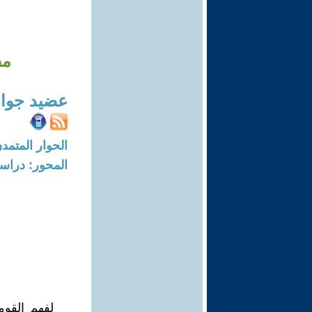
مف
عضيد جواد
الحوار المتمدن-العدد: 4694 - 15
المحور: دراسا
لفهم القوم