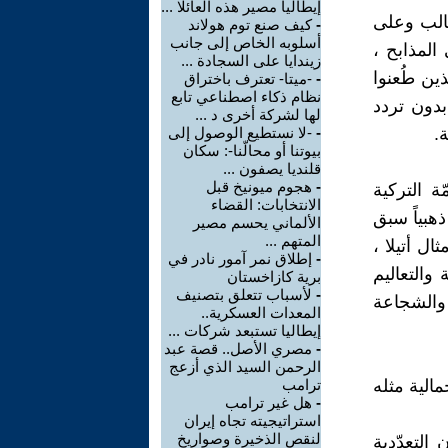
إيطاليا مصير هذه العائلا ...
وكالب وعلى
-
كيف صنع توم هولاند
أسلوبه الخاص إلى جانب
المذابح ،
زيندايا على السجادة ...
ذين طُعنوا
-
-ميتا- تعترف باختراق
نظام ذكاء اصطناعي تابع
بدون تردد
لها لشركة أخرى د ...
.
-
-لا نستطيع الوصول إلى
بيوتنا أو محالّنا-: سكان
قلنديا يصفون ...
-
هجوم ميونيخ قبل
ة التركية
الانتخابات: القضاء
ذهبياً سبق
الألماني يحسم مصير
المتهم ...
ال أتيلا ،
-
إطلاق نمر آمور نادر في
والتعاليم
برية كازاخستان
-
لأسباب تتعلق بتصنيف
 والشجاعة
المعدات العسكرية..
إيطاليا تستبعد شركات ...
-
مصري الأصل.. قصة عبد
الرحمن السيد الذي أزعج
الية مثله
ترامب
-
هل غير ترامب
استراتيجيته تجاه إيران
لنقص الذخيرة وصواريخ
التعدّدية