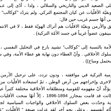
على الصعيد الديني والتاريخي والسلالي ، ولذا ، أدّى إلى عـ
قيّة الأقلّيات عن كيان المجتمع التركي. ولم يتردّد "كوكالب"
على أنهّا جسم غريب حين قال:
يق والأرمن وبقيّة الاقلّيات هم أتراك الهويّة فقط ، لا في الانت
بقون عضواً غريباً في جسد الأمّة التركية) .
أمة بالنسبة إلى "كوكالب" تشييد بارع في التحليل النفسي ،
لوك الأخلاقي . وأنّ العطاء دون نهاية هو عطاء الأمة، وفي سب
تمل ومباح)) .
قومية التركية في موافقته ، ودون تردد، على ترحيل الأرمن
الاخرى وإخراجهم من أرض الوطن ، ثمّ استبعاده الأقلّيات من 
 يؤكّد أنّ مفهومه للقومية ومنطلقاته الأخلاقية مختلفة كثيراً عن
التي وإن كانت قد قامت بمجازر 1894-1896 ، إلاّ أنهّا من
رية وحدّدت بعض السلوك الأخلاقي والواجبات السياسية لجم
ام أنفسهم . وعلى نحوٍ آخر لقد عزلت صيغة “ الأقلّيات “ع