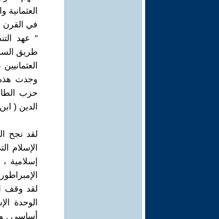
العثمانية وا
في القرن ال
" عهد الت
طريق السماح
العثمانيين 
وجدت هذه ا
حزب الطاشن
الدين ( اب
لقد نجح ال
إسلامية ، 
الإمبراطوري
لقد وقف ال
الوحدة الإ
أساسي . وهن