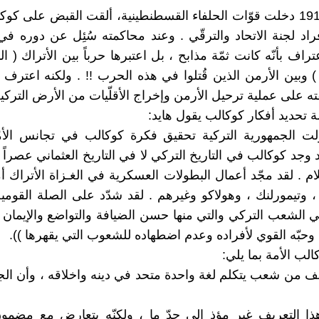
في سنة 1919 دخلت قوّات الحلفاء القسطنطينية، ألقت القبض على ك
اد لجنة الاتحاد والترقّي . وعند محاكمته سُئِل عن دوره في 
اف بأنّه كانت ثمّة مذابح ، بل اعتبرها حرباً بين الأتراك ( ال
 وبين الأرمن الذين قُتلوا في هذه الحرب !! . ولكنه اعترف 
ه على عملية ترحيل الأرمن وإخراج الأقلّيات من الأرض التركية
 تحديد أفكار كوكالب يقول هايد:
لت الجمهورية التركية تحقيق فكرة كوكالب في تجانس الأمّ
د وجد كوكالب في التاريخ التركي لا في التاريخ العثماني عصراً 
م . لقد مجّد أعمال البطولات العسكرية في الغـزاة الأتراك أمث
 وتيمورلنك ، وهولاكو وغيرهم . لقد شدّد على الصلة القومية 
في الشعب التركي والتي منها حسن الضيافة والتواضع والإيمان
 وحبّه القوي لأفراده وعدم اضطهاده للشعوب التي يقهرها )).
لب الأمة بما يلي:
لف من شعب يتكلم لغة واحدة متحد في دينه واخلاقه ، وأن الجم
هذا التعريف غير مؤذٍ إلى حدّ ما ، ولكنّه يتعارض مع مضمون 