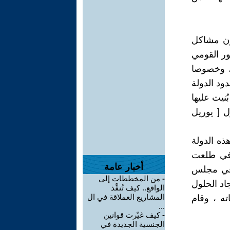
دون مشاكل
عور القومي
 ، وخصوصا
دود الدولة
ُنيت عليها
 [ يوريل
ذه الدولة
 في طلعت
أخبار عامة
ّ في مجلس
-
من المخططات إلى
اد الحلول
الواقع.. كيف تُنفَّذ
المشاريع العملاقة في ال
ه ، وقام
...
-
كيف غيّرت قوانين
الجنسية الجديدة في