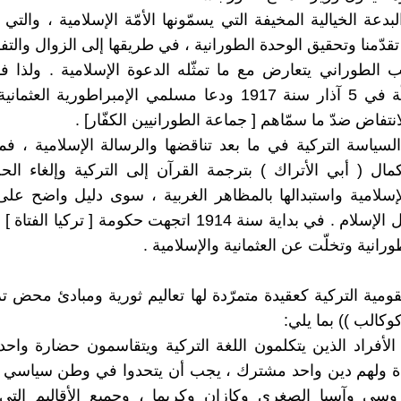
بدعة الخيالية المخيفة التي يسمّونها الأمّة الإسلامية ، والتي
دّمنا وتحقيق الوحدة الطورانية ، في طريقها إلى الزوال والتفك
هب الطوراني يتعارض مع ما تمثّله الدعوة الإسلامية . ولذا 
شريف مكّة في 5 آذار سنة 1917 ودعا مسلمي الإمبراطورية الع
نتفاض ضدّ ما سمّاهم [ جماعة الطورانيين الكفّار] .
السياسة التركية في ما بعد تناقضها والرسالة الإسلامية ، فم
 ( أبي الأتراك ) بترجمة القرآن إلى التركية وإلغاء الح
إسلامية واستبدالها بالمظاهر الغربية ، سوى دليل واضح على 
التركية حيال الإسلام . في بداية سنة 1914 اتجهت حكومة [ تركيا
طورانية وتخلّت عن العثمانية والإسلامية .
ومية التركية كعقيدة متمرّدة لها تعاليم ثورية ومبادئ محض ترك
كوكالب )) بما يلي:
الأفراد الذين يتكلمون اللغة التركية ويتقاسمون حضارة واحد
دة ولهم دين واحد مشترك ، يجب أن يتحدوا في وطن سياسي 
روسي وآسيا الصغرى وكازان وكريما ، وجميع الأقاليم التي