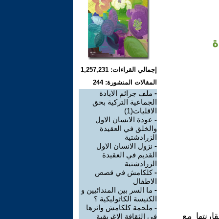
ة
إجمالي القراءات: 1,257,231
المقالات المنشورة: 244
-
ملف جرائم الابادة
الجماعية التركية بحق
الاقليات(1)
-
عودة الانسان الاول
والخلق في العقيدة
الزرادشتية
-
نزول الانسان الاول
القديم في العقيدة
الزرادشتية
-
كلكامش في قصص
الاطفال
-
ما السر بين المندائيين و
الكنيسة الكاثوليكية ؟
-
ملحمة كلكامش واثرها
ارنتها مع
في الثقافة الاغريقية