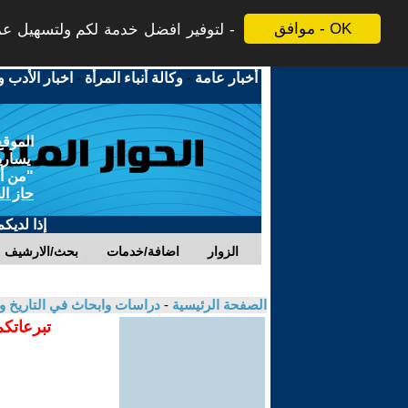
موافق - OK
لتوفير افضل خدمة لكم ولتسهيل عملي
أخبار عامة
-
وكالة أنباء المرأة
-
اخبار الأدب و
الموقع
يسارية
"من أج
حاز ال
إذا لديك
الزوار
اضافة/خدمات
بحث/الارشيف
الصفحة الرئيسية
-
دراسات وابحاث في التاريخ و
تبرعاتكم