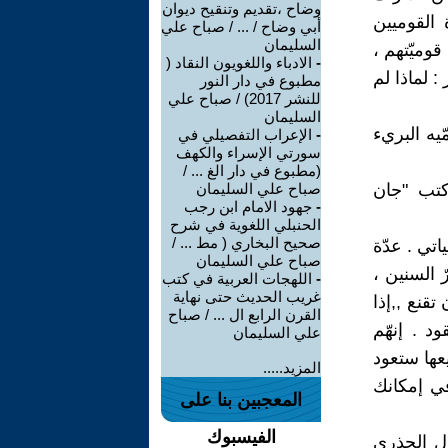
وضاح ،تقديم وتنقيح ديوان
القوميين
أبي وضاح / ... / صباح علي
السليمان
قوميّتهم ،
-
الادباء واللغويون النقاد (
 لماذا لم
مطبوع في دار النور
للنشر 2017) / صباح علي
السليمان
ّيه البريء
-
الإعراب التفصيلي في
سورتي الإسراء والكهف
(مطبوع في دار الغ ... /
كتب "جان
صباح علي السليمان
-
جهود الامام ابن رجب
الحنبلي اللغوية في شرح
صحيح البخاري ( مط ... /
تي . عدّة
صباح علي السليمان
 السنين ،
-
اللهجات العربية في كتب
غريب الحديث حتى نهاية
قنع ,,إذا
القرن الرابع ال ... / صباح
د . إنهّم
علي السليمان
عها ستعود
المزيد.....
في إمكانك
المعجبين بنا على
الفيسبوك
ّل الجذري