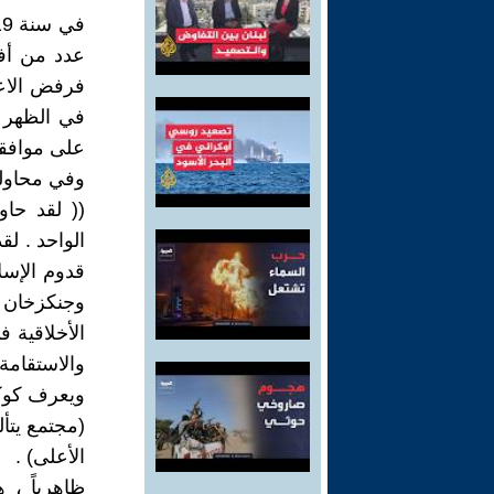
عدد من أفر
فرفض الاعتر
في الظهر )
على موافقت
وفي محاولة
(( لقد حاو
الواحد . لق
قدوم الإسلا
وجنكزخان ،
الأخلاقية 
والاستقامة
ويعرف كوكا
(مجتمع يتأ
الأعلى) .
ظاهرياً ، 