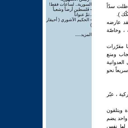
السورية.. لساعات فقط!
 ظلت سدّاً
-
فَلسطين أرضاً وشعباً
ّك ).
..ثمَّ عنواناً
-
الحكيم الآشوري ( أحيقار
فقد عارضه
)
ثمانية ، وخاصّة
المزيد.....
ا مقرّرات
جاب ومنع
العدوانية
 الفتاة ] سريعاً نحو
ية ، عبّر
ة ويتلقون
واحد يضم
 لها نفس