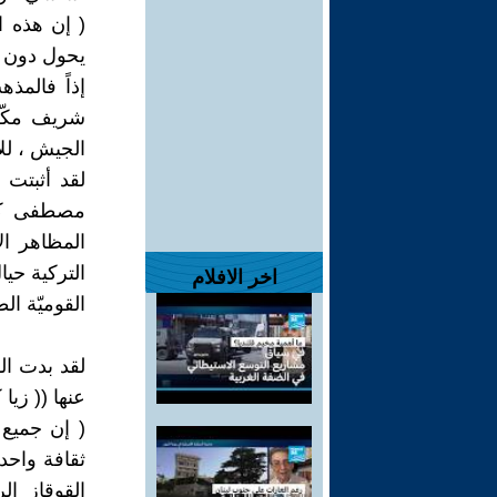
( إن هذه ال
يحول دون تق
إذاً فالمذ
الجيش ، للا
لقد أثبتت 
مصطفى كمال
المظاهر ال
اخر الافلام
القوميّة ال
لقد بدت الق
عنها (( زيا 
( إن جميع 
ثقافة واح
القوقاز ال