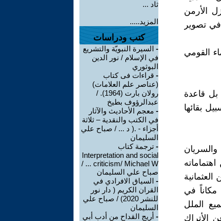
ثاد ...
زل الأرمن
المزيد.....
 في تصوير
كتب ودراسات
-
السيرة النبويّة والتشريع
ماء القومي
في الإسلام / نور الدين
البوثوري
-
قراءات فى كتاب
(عناصر علم العلامات)
 بل قاعدة
رولان بارت (1964). /
عبدالرؤوف بطيخ
يل بقائها
-
معجم الأحاديث والآثار
في الكتب والنقدية – ثلاثة
أجزاء - .( د ... / صباح علي
السليمان
-
ترجمة كتاب
 والسريان
Interpretation and social
اهتماماته
criticism/ Michael W ... /
صباح علي السليمان
 العثمانية
-
السياق الافرادي في
حت الأقليات مكاناً في
القران الكريم ( دار نور
للنشر 2020) / صباح علي
يع الملل
السليمان
-
أريج القداح من أدب أبي
ن الأتراك