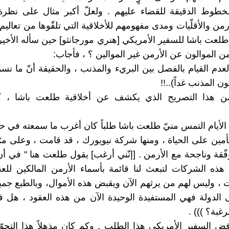
طوط الدقيقة للقضاء عليهم . ولعلّ أكبر مثال على نظرة 
أرمن والأقلّيات ومدى مفهومهم للأخلاقية التي تلقّوها من تعاليم 
طلعت باشا للسفير الأمريكي [هنري مورجانثو] حين سأله الأخير :
ن الموالون عن الأرمن غير الموالين ؟ ، فأجاب:
 لعدم القيام بالفصل بين البريء والمذنب ، والحقيقة أنّ ما نسم
ون المذنب غداً)..!!
ن هذا التصريح الذي يكشف عن أخلاقية طلعت باشا ، 
الأيام التمس منيّ طلعت باشا طلباً كان أغرب ما سمعته في حيا
مين على الحياة ، ومنها شركة نيويورك ، قد قامت ، وعلى مرّ
ّقة وناجحة مع الأرمن . [إنّني أرغب] يقول طلعت هنا " في أن ت
ذه الشركات لتبعث لنا قائمة بأسماء الأرمن المالكين للعقو
ات ، وليس لهم من يرثهم الآن ويقبض هذه الأموال، وبالطبع جمي
ى الدولة فهي المستفيدة الوحيدة الآن من هذه العقود ، هل 
رغبة؟ ))) .
فض السفير الأمريكي هذا الطلب . وكم كان مذهلاً هذا التحو