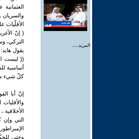
العثمانية 
والسريان وب
الأقلّيات 
( إنّ الأغر
التركي، وسي
المزيد.....
يقول هايد:
(( ليست ال
أساسية للس
كلّ شيء مح
إنّ أبا ال
والأقليات 
الأخلاقية ،
الإمبراطو
وحتى للحكّ