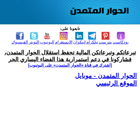
تابعونا على:
بودكاست
بنترست
تيلكرام
لينكدإن
الانستغرام
اليوتيوب
التويتر
الفيسبوك
تبرعاتكم وتبرعاتكن المالية تحفظ استقلال الحوار المتمدن،
فشاركونا في دعم استمرارية هذا الفضاء اليساري الحر
[اشترك في قناة ‫«الحوار المتمدن» على اليوتيوب]
الحوار المتمدن - موبايل
الموقع الرئيسي