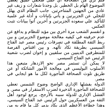
فلم نري من الصحافة أي عمل صحفي عميق يغطي
الموضوع الهام بل الخطير. بل وجدنا شعارات و زيف غير
عادي من الجهتين المتناحرتين. جانب النظام الذي يهلل
للتخلي عن الجزيرتين و يأتي بإثباتات و أدلة غير علمية
للتأكيد علي سعوده الجزيرتين و آخرين أتوا ببيانات تثبت
العكس.
و انقسم الشعب مرة أخري بين مؤيد للنظام و يدافع عن
عدم حرفيته في كيفيه معالجة موضوع الجزيرتين و بين
ربط الثقة المطلقة في تصرفات رئيس مصر عبد الفتاح
السيسي بطريقة تكاد تألهه. و بين اقتناص الفرصة
للمتطرفين الدينيين من سلفيين و إخوان لضرب شعبية
الرئيس عبد الفتاح السيسي.
لا يمكن أن تستمر مصر نحو الازدهار متبعين هذا
الأسلوب البوليسي في معالجة الأمور الشائكة أو عن
طريق تلوث الصحافة المأجورة لكل ما هو ايجابي في
مصر.
الدولة بفشلها الإداري الواضح وضوح الشمس تعطي
للصحافة المأجورة الذخيرة لضرب الاستقرار في مصر. و
الفشل الإداري للدولة سببه بالأرجح، يرجع لوجود أهل
الثقة من العسكريين حول الرئيس عبد الفتاح السيسي،
وهذا خطاءة الأعظم الذي يكاد يدمر كل ما قام به من