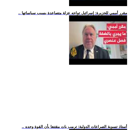
.. مقرر أممي للجزيرة: إسرائيل تواجه عزلة متصاعدة بسبب سياساتها
.. أستاذ تسوية الصراعات الدولية: ترمب بات مقتنعا بأن القوة وحده