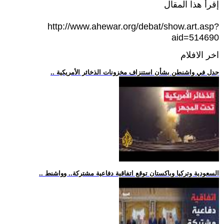
إقرأ هذا المقال
http://www.ahewar.org/debat/show.art.asp?
aid=514690
اخر الافلام
.. جدل في واشنطن بشأن استنزاف مخزونات الذخائر الأمريكية
.. السعودية وتركيا وباكستان توقع اتفاقية دفاعية مشتركة.. وواشنط