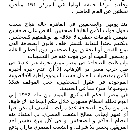
وجاءت تركيا حليفة اوباما في المركز 151 متأخرة
نقطتين عن العام الماضي .
منذ يومين والصحفيين في القاهرة حالة هياج بسبب
دخول قوات الآمن لنقابة الصحفيين للقبض علي صحفيين
متهمين باتهامات خطيرة لا علاقة لها بوظيفتهم كصحفيين.
ولكنهم لجئوا للنقابة للتستر خلف قانون الصحافة الذي
يمنع القبض أو التحقيق مع الصحفيين دون أخطار النقابة
و بحضور النقيب أو من ينوب عنه في التحقيقات.
وان كانت الصحافة في مصر تتمتع بحرية غير عادية في
ظل حرب مصر مع الإرهاب. إلا أن عدم خبرة أجهزة
الأمن بمقتضيات التعامل حسب الديموقراطية الافلاطونية
الموجودة في عقول الصحفيين، جعل الموقف شكلا
وموضوعا أسوء مما في الحقيقة.
في مصر الحكم العسكري الممتد من عام 1952 إلي
اليوم تخلله انقطاع مظهري خلال حكم الجماعة الإرهابية،
غير من ملامح الصحافة عدة مرات ، للأسف لم يكن فيها
أي تغيير ايجابي لصالح الشعب المصري. بل استفاد منه
النظام الحاكم و الصحفيين و في كل مرة يخسر احد
الفريقين يخسر بلا شرف. و الشعب المصري مازال يدفع