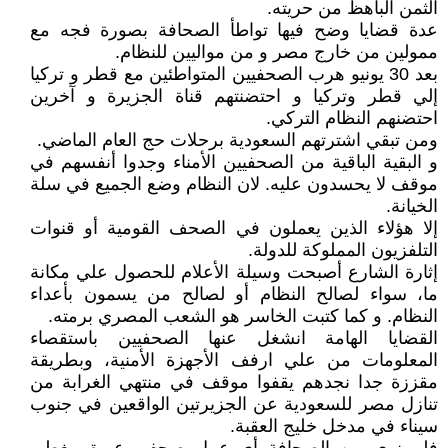
الثمن الباهظ من حريته.
عدة قضايا وضح فيها تواطأ الصحافة بصورة فجه مع
ممولين من خارج مصر و من مواليين للنظام.
بعد 30 يونيو هرب الصحفيين المتواطئين مع قطر و تركيا
إلي قطر وتركيا و احتضنتهم قناة الجزيرة و آخرين
احتضنهم النظام التركي.
ومن تبقي اشترتهم السعودية برحلات حج العام الماضي.
و البقية الباقية من الصحفيين الأمناء وجدوا أنفسهم في
موقف لا يحسدون عليه. لان النظام وضع الجميع في سلة
الخيانة.
إلا هؤلاء الذين يعملون في الصحف القومية أو قنوات
التلفزيون المملوكة للدولة.
إثارة الشارع أصبحت وسيلة الأعلام للحصول علي مكانة
ما، سواء لصالح النظام أو لصالح من يسمون بأعداء
النظام. و كما كتبت الخاسر هو الشعب المصري برمته.
القضايا الهامة انشغل عنها الصحفيين باستقصاء
المعلومات من علي ارفف الأجهزة الأمنية، وبطريقة
مقززة جدا نجدهم يقفوا موقف في منتهي الغرابة من
تنازل مصر للسعودية عن الجزيرتين الواقعين في جنوب
سيناء في مدخل خليج العقبة.