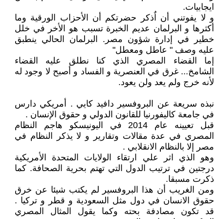
ايجابيات.
و لا يفوتني أن اٌذكر حضرتكم أن الأحزاب الورقية وما
أكثرها و البرلمان عديم الخبرة تسبب هو الأخر في خلل
خطير في إدارة شؤون مصر. البرلمان الحالي ينطبق
عليه وصف " عاطل ومعطل"
إما القضاء المصري الذي كنا نطلق عليه القضاء
الشامخ... غرق في العنصرية و الفساد و أصبح لا وجود له
لأنه خرج ولم يعد ولن يعود.
نبذه سريعة عن البروفسير دافيد كايي . أمريكي دارس
في جامعة كاليفورنيا للقانون الدولي و حقوق الإنسان .
قبل تعيينه عام 2014 في اليونيسكو هاجم النظام
المصري في عدة مقالات وتقارير و لا يذكر النظام في
مصر إلا بالنظام الانقلابي .
وهو الذي اثر علي ارتقاء الولايات المتحدة الأمريكية
درجتين في ترتيب الدول التي تهتم بحرية الصحافة. كما
ذكرت مسبقا.
ومن الغريب أن هذا البروفسير لم يكتب شيئا عن خرق
حقوق الانسان في دول مثل السعودية و قطر و تركيا .
قد تكون مصادفة بحته وكما يقول المثال المصري