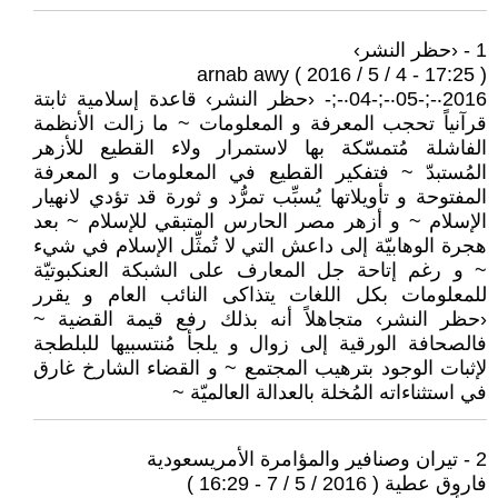
1 - ‹حظر النشر›
arnab awy ( 2016 / 5 / 4 - 17:25 )
2016‧-;-05‧-;-04‧-;- ‹حظر النشر› قاعدة إسلامية ثابتة
قرآنياً تحجب المعرفة و المعلومات ~ ما زالت الأنظمة
الفاشلة مُتمسّكة بها لاستمرار ولاء القطيع للأزهر
المُستبدّ ~ فتفكير القطيع في المعلومات و المعرفة
المفتوحة و تأويلاتها يُسبِّب تمرُّد و ثورة قد تؤدي لانهيار
الإسلام ~ و أزهر مصر الحارس المتبقي للإسلام ~ بعد
هجرة الوهابيّة إلى داعش التي لا تُمثِّل الإسلام في شيء
~ و رغم إتاحة جل المعارف على الشبكة العنكبوتيّة
للمعلومات بكل اللغات يتذاكى النائب العام و يقرر
‹حظر النشر› متجاهلاً أنه بذلك رفع قيمة القضية ~
فالصحافة الورقية إلى زوال و يلجأ مُنتسبيها للبلطجة
لإثبات الوجود بترهيب المجتمع ~ و القضاء الشارخ غارق
في استثناءاته المُخلة بالعدالة العالميّة ~
2 - تيران وصنافير والمؤامرة الأمريسعودية
فاروق عطية ( 2016 / 5 / 7 - 16:29 )