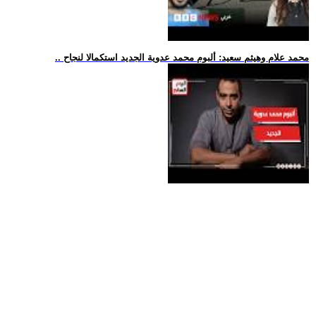
.. محمد علام وهيثم سعيد: ألبوم محمد عدوية الجديد استكمالا لنجاح