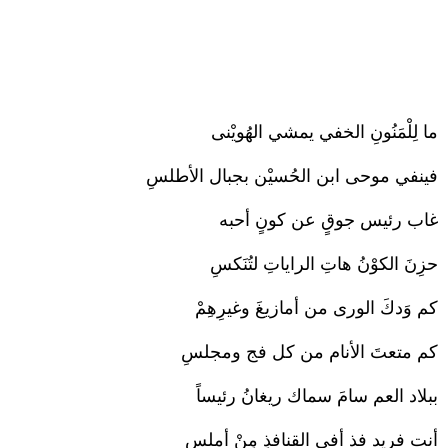
ما لِلْمَنُونِ الخفي يمشي الهُويْنى
فينفي موحى ابن الحُسيْن بجبال الأطلسِ
غاب رئيس جوقٍ عن كونٍ أحبه
حزِنَ الكوْنُ هاتِ الراياتِ لتُنَكسِ
كم وَدكَ الورى من أمازيغَ وغيرِهِمْ
كم متعتَ الأنام من كل فج ومجلسِ
ببلاد العم سامَ سماك ريغانُ رئيساً
أنت فريد فذ أفي القنافذِ مِنْ أملسِ