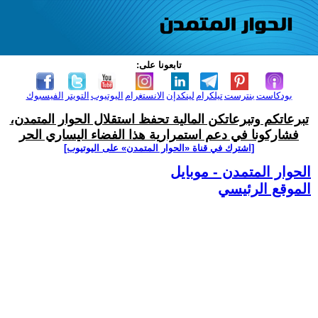
تابعونا على:
بودكاست
بنترست
تيلكرام
لينكدإن
الانستغرام
اليوتيوب
التويتر
الفيسبوك
تبرعاتكم وتبرعاتكن المالية تحفظ استقلال الحوار المتمدن،
فشاركونا في دعم استمرارية هذا الفضاء اليساري الحر
[اشترك في قناة ‫«الحوار المتمدن» على اليوتيوب]
الحوار المتمدن - موبايل
الموقع الرئيسي