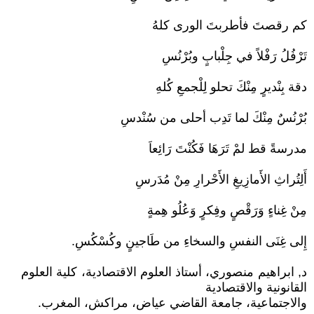
كم رقصتَ فأطربتَ الورى كلهُ
تَرْفُلُ رَفْلاً في جِلْبابٍ وبُرْنُسِ
دقة بِنْديرٍ مِنْكَ تحلو لِلْجمعِ كُلهِ
بُرْنُسٌ مِنْكَ لما تَدِب أحلى من سُنْدسِ
مدرسةً قط لمْ تَرَهَا فَكُنْتَ رَائِعاَ
أَلِتُراثِ الأَمازِيغِ الأَحْرارِ مِنْ مُدَرسِ
مِنْ غِناءٍ وَرَقْصٍ وفِكرٍ وَعُلُو هِمةٍ
إِلى غِنَى النفسِ والسخاءِ من طَاجينٍ وكُسْكُسِ.
د, ابراهيم منصوري، أستاذ العلوم الاقتصادية، كلية العلوم
القانونية والاقتصادية
والاجتماعية، جامعة القاضي عياض، مراكش، المغرب.