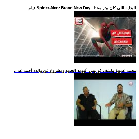
.. فيلم Spider-Man: Brand New Day | البداية اللي كان بيتر محتا
.. محمد عدوية يكشف كواليس ألبومه الجديد ومشروع عن والده أحمد عد