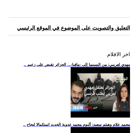
التعليق والتصويت على الموضوع في الموقع الرئيسي
اخر الافلام
.. مهدي لعريبي: من السينما إلى -مافيا-... الجزائر تقبض على زعيم
.. محمد علام وهيثم سعيد: ألبوم محمد عدوية الجديد استكمالا لنجاح