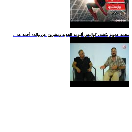
.. محمد عدوية يكشف كواليس ألبومه الجديد ومشروع عن والده أحمد عد