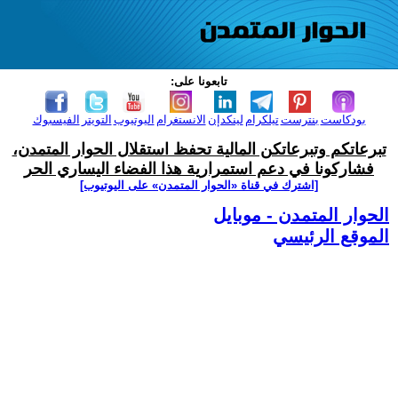
تابعونا على:
بودكاست
بنترست
تيلكرام
لينكدإن
الانستغرام
اليوتيوب
التويتر
الفيسبوك
تبرعاتكم وتبرعاتكن المالية تحفظ استقلال الحوار المتمدن،
فشاركونا في دعم استمرارية هذا الفضاء اليساري الحر
[اشترك في قناة ‫«الحوار المتمدن» على اليوتيوب]
الحوار المتمدن - موبايل
الموقع الرئيسي