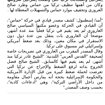
وكان من أهمها تنظيف تركيا من حماس وطرد صالح
العروري وتجفيف موارد حماس والتسهيلات المعطاة لها .
"أمد/ إسطنبول: كشف مصدر قيادي في حركة "حماس"،
أن القيادي في الحركة وعضو مكتبها السياسي صالح
العاروري لم يعد يقيم في تركيا فعلياً منذ عدة أشهر،
موضحاً أن العاروري بات يتنقل بين عدة دول دون
الاستقرار في مكان معين، وذلك بعد ضغط أمريكي
وإسرائيلي غير مسبوق على تركيا.
وقال المصدر المقرب من العاروري في تصريحات خاصة
لصحيفة "القدس العربي" اللندنية: "الشيخ غادر تركيا منذ
أشهر، لم يعد يقيم فيها كالسابق.. الشيخ صالح فضل
الخروج بذاته لرفع الضغط والإحراج عن تركيا التي
تعرضت لحملة ضغط كبيرة من قبل الإدارة الأمريكية
والحكومة الإسرائيلية بحجة أنه يمارس أعمال مقاومة
من داخل الأراضي التركية"، وهي "ادعاءات كاذبة"،
بحسب وصف المصدر."