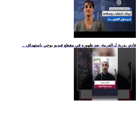
.. فادي بدرية لـ-العربية- بعد ظهوره في مقطع فيديو يوحي باستهداف