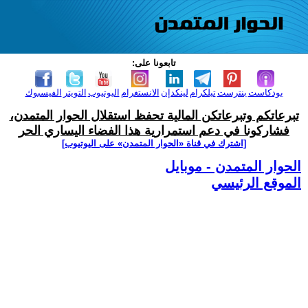
تابعونا على:
بودكاست
بنترست
تيلكرام
لينكدإن
الانستغرام
اليوتيوب
التويتر
الفيسبوك
تبرعاتكم وتبرعاتكن المالية تحفظ استقلال الحوار المتمدن،
فشاركونا في دعم استمرارية هذا الفضاء اليساري الحر
[اشترك في قناة ‫«الحوار المتمدن» على اليوتيوب]
الحوار المتمدن - موبايل
الموقع الرئيسي