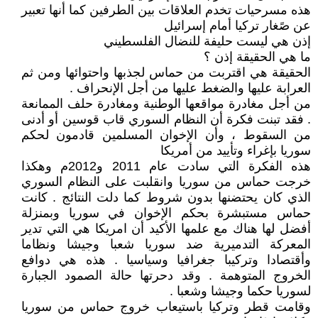
هذه مسرحيات تخدم العلاقات بين الطرفين كما أنها تعبير
عن صًغار تركيا أمام إسرائيل
إذن هي ليست حليفة للنضال الفلسطيني
ما هي الحقيقة إذن ؟
الحقيقة هي اقتربت من حماس لجذبها واحتوائها ومن ثم
العرابة عليها والضغط عليها من أجل الإنحراف .
من أجل مغادرة مواقعها الوطنية ومغادرة حلف الممانعة
. فقد تبنت فكرة أن النظام السوري قاب قوسين أو أدنى
من السقوط ، وأن الإخوان المسلمين قادمون لحكم
سوريا بإغراء وتأييد من أمريكا
هذه الفكرة التي سادت عام 2011 و2012م وهكذا
خرجت حماس من سوريا وانقلبت على النظام السوري
الذي كان يحتضنها بدون شروط كما دلت النتائج . كانت
حماس مستبشرة بحكم الإخوان في سوريا وبمنزلة
أفضل لها هناك مع علمها الأكيد أن امريكا هي التي تدير
المعركة التدميرية ضد سوريا شعبا وجيشا ونظاما
وأقتصادا وتركيبا جغرافيا وسياسيا . هذه هي دوافع
الخروج المتوهمة . وقد دحرتها حالة الصمود الجبارة
لسوريا حكما وجيشا وشعبا .
وقامت قطر وتركيا باستيعاب خروج حماس من سوريا