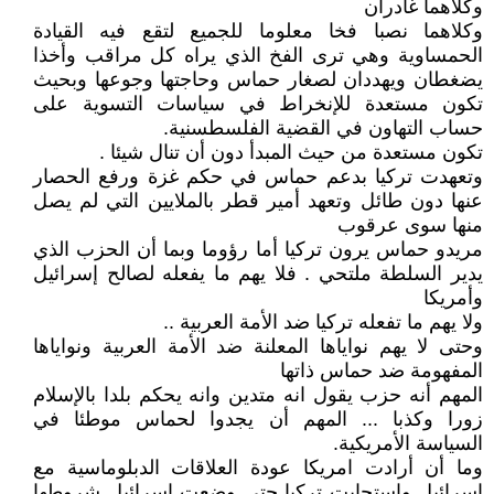
وكلاهما غادران
وكلاهما نصبا فخا معلوما للجميع لتقع فيه القيادة
الحمساوية وهي ترى الفخ الذي يراه كل مراقب وأخذا
يضغطان ويهددان لصغار حماس وحاجتها وجوعها وبحيث
تكون مستعدة للإنخراط في سياسات التسوية على
حساب التهاون في القضية الفلسطسنية.
تكون مستعدة من حيث المبدأ دون أن تنال شيئا .
وتعهدت تركيا بدعم حماس في حكم غزة ورفع الحصار
عنها دون طائل وتعهد أمير قطر بالملايين التي لم يصل
منها سوى عرقوب
مريدو حماس يرون تركيا أما رؤوما وبما أن الحزب الذي
يدير السلطة ملتحي . فلا يهم ما يفعله لصالح إسرائيل
وأمريكا
ولا يهم ما تفعله تركيا ضد الأمة العربية ..
وحتى لا يهم نواياها المعلنة ضد الأمة العربية ونواياها
المفهومة ضد حماس ذاتها
المهم أنه حزب يقول انه متدين وانه يحكم بلدا بالإسلام
زورا وكذبا ... المهم أن يجدوا لحماس موطئا في
السياسة الأمريكية.
وما أن أرادت امريكا عودة العلاقات الدبلوماسية مع
إسرائيل واستجابت تركيا حتى وضعت إسرائيل شروطها