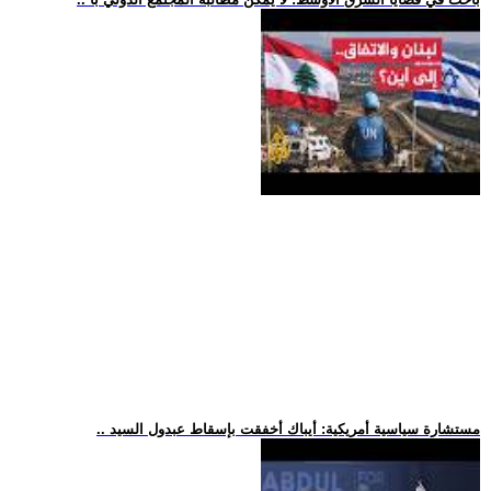
.. مستشارة سياسية أمريكية: أيباك أخفقت بإسقاط عبدول السيد