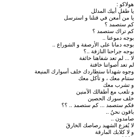
هولاكو :
يا طفل أبيك المدلل
يا من أمعن في قتلنا و استرسل
كم ستصمد ؟
كم تراك ستصمد ؟
بوجه دموعنا ..
بوجه دمانا على الأرصفة و الشوراع ..
بوجه جراحنا النازفة ..؟
لا ... لم تعد شفاهنا خائفة
لم تعد أصواتنا خافتة
وجوه شهدانا ستطاردك خلف أسوارك المنيعة
ستنام معك ، و تأكل معك
و تشرب معك
و تلعب مع أطفالك الآمنين
خلف سورك الحصين
فكم ستصمد ... كم ستصمد .. ؟؟
باقون نحنُ ..
صامدون ..
لا يُفزع الشهيد رصاصك الخارقَ
و لا كلابك المارقة