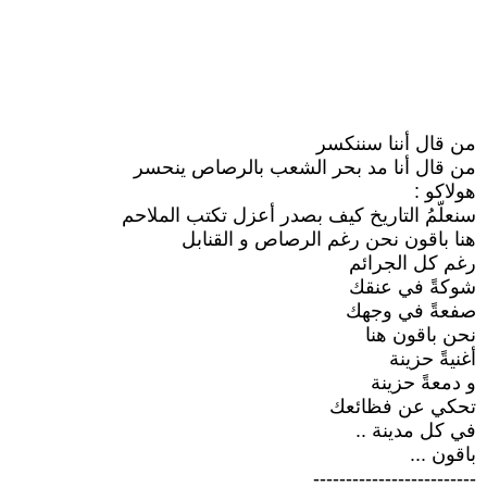
من قال أننا سننكسر
من قال أنا مد بحر الشعب بالرصاص ينحسر
هولاكو :
سنعلّمُ التاريخ كيف بصدر أعزل تكتب الملاحم
هنا باقون نحن رغم الرصاص و القنابل
رغم كل الجرائم
شوكةً في عنقك
صفعةً في وجهك
نحن باقون هنا
أغنيةً حزينة
و دمعةً حزينة
تحكي عن فظائعك
في كل مدينة ..
باقون ...
-------------------------