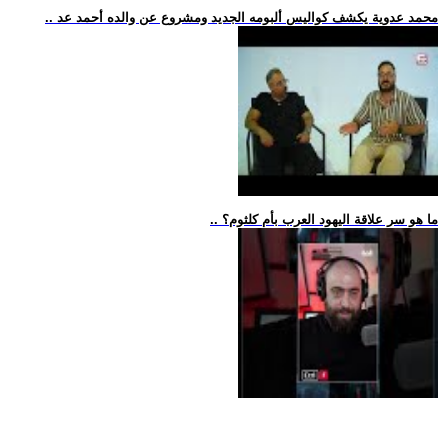
.. محمد عدوية يكشف كواليس ألبومه الجديد ومشروع عن والده أحمد عد
.. ما هو سر علاقة اليهود العرب بأم كلثوم؟