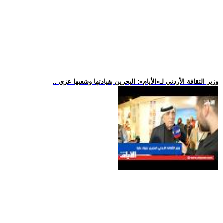
.. وزير الثقافة الأردني لـ«الأيام»: البحرين بقيادتها وشعبها عزي