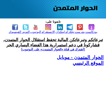
تابعونا على:
بودكاست
بنترست
تيلكرام
لينكدإن
الانستغرام
اليوتيوب
التويتر
الفيسبوك
تبرعاتكم وتبرعاتكن المالية تحفظ استقلال الحوار المتمدن،
فشاركونا في دعم استمرارية هذا الفضاء اليساري الحر
[اشترك في قناة ‫«الحوار المتمدن» على اليوتيوب]
الحوار المتمدن - موبايل
الموقع الرئيسي