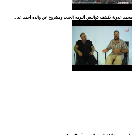
.. محمد عدوية يكشف كواليس ألبومه الجديد ومشروع عن والده أحمد عد