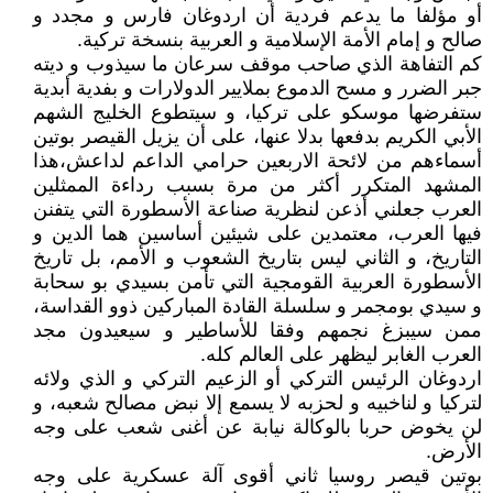
أو مؤلفا ما يدعم فردية أن اردوغان فارس و مجدد و
صالح و إمام الأمة الإسلامية و العربية بنسخة تركية.
كم التفاهة الذي صاحب موقف سرعان ما سيذوب و ديته
جبر الضرر و مسح الدموع بملايير الدولارات و بفدية أبدية
ستفرضها موسكو على تركيا، و سيتطوع الخليج الشهم
الأبي الكريم بدفعها بدلا عنها، على أن يزيل القيصر بوتين
أسماءهم من لائحة الاربعين حرامي الداعم لداعش،هذا
المشهد المتكرر أكثر من مرة بسبب رداءة الممثلين
العرب جعلني أذعن لنظرية صناعة الأسطورة التي يتفنن
فيها العرب، معتمدين على شيئين أساسين هما الدين و
التاريخ، و الثاني ليس بتاريخ الشعوب و الأمم، بل تاريخ
الأسطورة العربية القومجية التي تأمن بسيدي بو سحابة
و سيدي بومجمر و سلسلة القادة المباركين ذوو القداسة،
ممن سيبزغ نجمهم وفقا للأساطير و سيعيدون مجد
العرب الغابر ليظهر على العالم كله.
اردوغان الرئيس التركي أو الزعيم التركي و الذي ولائه
لتركيا و لناخبيه و لحزبه لا يسمع إلا نبض مصالح شعبه، و
لن يخوض حربا بالوكالة نيابة عن أغنى شعب على وجه
الأرض.
بوتين قيصر روسيا ثاني أقوى آلة عسكرية على وجه