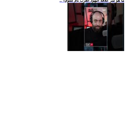
.. ما هو سر علاقة اليهود العرب بأم كلثوم؟