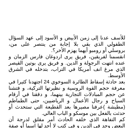
للأسف عدنا إلى زمن الأبيض و الأسود إلى عهد السؤال
الطفولي الذي بقي بلا إجابة من ينتصر على من،
بروسلي أو رومبو أيهما يهزم الأخر؟.
انقسمنا لفريقين، فريق يرى اردوغان فارس الزمان و
عنده انتهت الرجولة و الدين. و فريق يرى بوتين القيصر
الذي مرغ انف أمريكا في التراب، بتدخله في الشرق
الأوسط.
بعد حادثة إسقاط الطائرة السوخوي 24 اجتهدنا كثيرا في
معرفة حجم القوة الروسية و نظيرتها التركية، و فتشنا
عن حجم المبادلات التجارية بينهما، و دققنا في أرقام
السياح و رجال الأعمال و الرياضيين، حتى الطماطم
(مطيشة )عرفنا مصيرها بعد القطيعة التي ستحدث أو
حدثت بالفعل بين موسكو و الباب العالي.
كم التفاهة الذي خلفه الحادث أمر مقلق لدرجة أن
البعض وجد في الدين و في كتب لا أجد لها اسما أو صفة