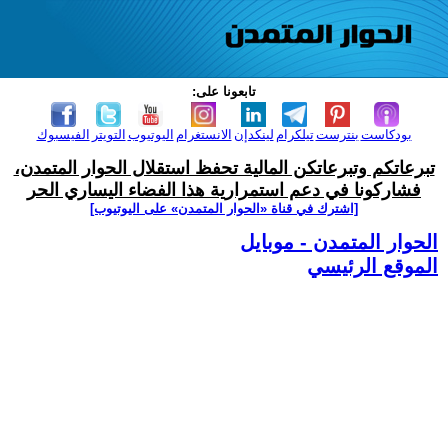
تابعونا على:
بودكاست
بنترست
تيلكرام
لينكدإن
الانستغرام
اليوتيوب
التويتر
الفيسبوك
تبرعاتكم وتبرعاتكن المالية تحفظ استقلال الحوار المتمدن،
فشاركونا في دعم استمرارية هذا الفضاء اليساري الحر
[اشترك في قناة ‫«الحوار المتمدن» على اليوتيوب]
الحوار المتمدن - موبايل
الموقع الرئيسي