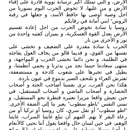
الأرض، و التي تمتلك اكبر ترسانة نووية قادرة على إفناء
الأرض و من عليها، لا تخوض الحرب اليوم بسوريا من
اجل وصية أوصى بها حافظ الأسد، و جعلها في رقبة
الروس” ابني أمانة في رقابكم
روسيا يا سادة تخوض الحرب من اجل إعادة تقسيم
الأرض بعدل القوة العسكرية، و بميزان كفتيه واحدة من
نور و الأخرى من نار.
الحرب يا سادة مقدرة على الضعيف و تخشى على
نفسها من القوي، و قديما قالو من يخاف الغول يفاجئه
في الظلمة، و نحن دائما نخشى الحرب و المواجهة، و
منتهى سعادتنا حينما نجد من يدثرنا و يحمي أنظمتنا، و
يطيل في تجبرها على شعوب كادحة و مستضعفة،
تفترش العراء و تلتحف الصبر بدموع في عيون باردة.
هكذا نحن العرب، نرى نفسنا أصاحب الجنة و أصحاب
الحضارة و أصحاب الماضي و أصحاب المستقبل، في
حين نعيش واقعا مريرا نعتبره قنطرة نحو المستقبل، و
نمني النفس “باطو سطوب” يعبر بنا إلى الضفة الأخرى.
“اطو سطوب” أو نقل سري، كان روسيا أو تركيا أو من
رعاة البقر لا يهم. المهم أن نبلغ غايتنا السراب، غايتنا
الوهم، في حين لسان حال واقعنا يقول أننا نحيى كالأنعام
بل أضل سبيلا، نتسابق على شراء من يراه غيرنا لا يصلح