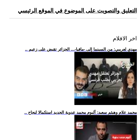
التعليق والتصويت على الموضوع في الموقع الرئيسي
اخر الافلام
.. مهدي لعريبي: من السينما إلى -مافيا-... الجزائر تقبض على زعيم
.. محمد علام وهيثم سعيد: ألبوم محمد عدوية الجديد استكمالا لنجاح