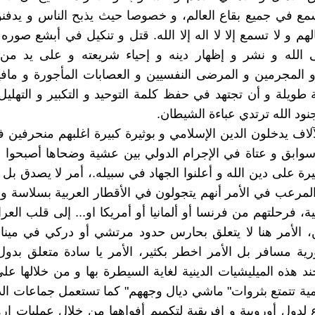
 في جميع بقاع العالم، و خصوصا حيث يذبح الناس و يدفنون
م و لا تسمع إلا لا اله إلا الله. قتل و تنكيل في أبشع صوره ا
ى الله و نشر و إظهار دينه و إحياء شريعته و على يد من
و المجرمين و المرضى النفسيين و العصابات المأجورة و مافي
 طويلة و أن تجتهد في حفظ كلمة التوحيد و التكبير و التهليل
ود الله ترتدي عباءة الشيطان.
اف يدخلون الدين الإسلامي و بوثيرة كبيرة اغلبهم منحرفين 
وابق و عتاة في الإجرام الدولي بين عشية وضحاها أصبحوا 
رة على دين الله و أعلنوا الجهاد في سبيله.، أمر لا يصدق بل 
 المرعب في الأمر أنهم يتجولون في الأقطار العربية بسلاسة و
ة، فرحلتهم من فرنسا أو ألمانيا أو أمريكا او... إلى قلب العر
 الأمر هنا لا يتعلق بحارس حدود مرتشي أو دركي في ميناء
ة مسافر بل الأمر اخطر بكثير، الأمر يا سادة متعلق بدول
د هذه الميليشيات الدينية لغاية السيطرة بها و من خلالها ع
مية تتمتع بثروات" ماشي ديال وجههم" كما تستعمل جماعات الد
لدول أوروبية و افريقية لتكميم أفواهها من خلال عمليات إرها