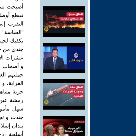
أصبحت تسمع
تقطع أوصاله
التقرب إل
"الحباسة" 
يكفيك لحية
جندي من جن
عشرات الآل
و أصحاب س
حملتهم الغي
الغرابة، و
حرية متناهي
رمشة عين،
سهل مأموري
جندت و تجن
بلدان إسلا
أسلحة ردع 