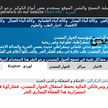
ة التصفح والنشر، الموقع يستخدم بعض أنواع الكوكيز نرجو النق
More info - المزيد
experience on our website
الفن
-
وكالة أنباء اليسار
-
وكالة أنباء العلمانية
-
وكالة أنباء العمال
-
وكا
الاقتصاد
-
اخبار الطب والعلوم
 الرئيسي لمؤسسة الحوار المتمدن
، علمانية، ديمقراطية، تطوعية وغير ربحية
ل مجتمع مدني علماني ديمقراطي حديث يضمن الحرية والعدالة الاجتم
حوار المتمدن على جائزة ابن رشد للفكر الحر والتى نالها أعلام في الفك
م مشاكل تقنية في تصفح الحوار المتمدن نرجو النقر هنا لاستخدام الموقع
كوردي
English
الاخبار
مراكز
الحوار المتمدن
تى الركراكي
- الإسلام و الصعلكة و الدين الجديد
 وتبرعاتكن المالية تحفظ استقلال الحوار المتمدن، فشاركونا 
استمرارية هذا الفضاء اليساري الحر