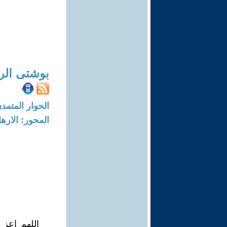
بوشتى الر
الحوار المتمدن-العدد: 4543 - 14
المحور: الاره
اللهم اعز 