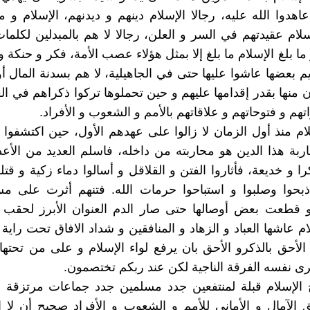
اهدوا الله عليه، رجالا الإسلام دينهم و ديدنهم، الإسلام و م
سلام عقيدتهم في السر و العلن، رجالا لا هم بالمبدلين لكلمات 
 ما بلغ الإسلام ما بلغ إلا بمثل هؤلاء عصب الأمة، فكر و حنكة
م بعضها عاشوا عليها حتى في الجاهيلية، لا هم بسدنة المال أ
ن منها بقدر إقدامها عليهم و حين تحملوها تركوا ذكراهم في ال
هم و فتوحاتهم و علاقاتهم بالأمم و الشعوب و الأفراد.
لام منذ أول الزمان لا زالوا على عهدهم الأول، حين اكتشفوا 
اربة هذا الدين هو محاربته من داخله، فاسلم العديد من الأعد
 و خديعة، فأثاروا الفتن و القلاقل و أسالوا دماء زكية و قتلو
ذبحوا وصلبوا و استباحوا حرمات الله. فتنهم أثرت على مس
 و قطعت بعض أوصالها حتى صار الدم العنوان الأبرز لحقب 
ام عاشها العباد و الزهاد و المنافقين و شداد الافاق تحت راية
لأحق بالذكرو الأحق بان يرفع لواء الإسلام و على من تحتها
يرى نفسه الفرقة الناجية لكن عند ربكم تختصمون.
ح الإسلام قبلة لمنتفعين جدد مسلمين جدد جماعات مرتزقة 
ق الآمال و الأماني للأمم و الشعوب و الأفراد صحيح أن لا اله