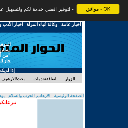
موافق - OK
لتوفير افضل خدمة لكم ولتسهيل عملي
أخبار عامة
-
وكالة أنباء المرأة
-
اخبار الأدب و
الموقع
يسارية
"من أج
حاز ال
إذا لديك
الزوار
اضافة/خدمات
بحث/الارشيف
الصفحة الرئيسية
-
الارهاب, الحرب والسلام
-
بوش
تبرعاتكم