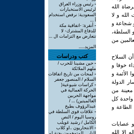
-
رئيس وزراء العراق
رضاة الله
لرئيس الاستخبارات
الله و لا
السعودية: نرفض استخدام
أ ...
 و شجاعة و
-
أنقرة: -اتفاقية مكة
للدفاع المشترك- لا
و السلطة،
تتعارض مع التزامات ال ...
عالمين من
المزيد.....
كتب ودراسات
أن السلاح
-
حين مشينا للحرب /
اء خوفا و
ملهم الملائكة
ا الأئمة و
-
لمحات من تاريخ اتفاقات
السلام / المنصور جعفر
ار الدولة
-
كراسات شيوعية(
معينة من
الحركة العمالية في
مواجهة الحربين
 واحدة كل
العالميتين) ... /
عبدالرؤوف بطيخ
 الطاعة و
-
علاقات قوى السلطة في
روسيا اليوم / النص
الكامل / رشيد غويلب
و عصابات
-
الانتحاريون ..او كلاب
 إلا الله
النار ...المتوهمون بجنة لم