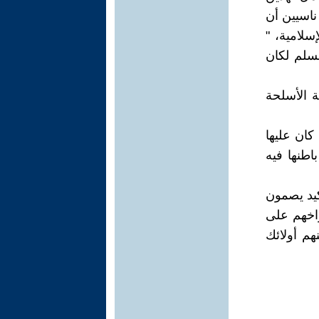
ناسيين أن
سلامية، "
لو صلحت عقيدتنا نحن 1.5 مليار مسلم لكان
ة الأسلحة
كان عليها
طنها فيه
كيد يصمون
راخهم على
هم أولائك