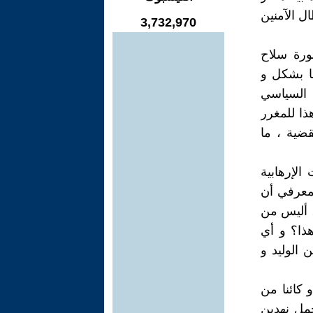
ل الآمنين
3,732,970
ورة سلاح
ا بشكل و
 السياسي
ذا للمغرر
قضية ، ما
لإرهابية
لمعرفي أن
 أليس من
هذا؟ و أي
 الوليد و
 كائنا من
جمل نهدين