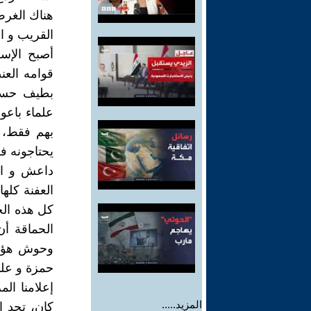
هناك الغرض
القريب و ا
أصبح الإس
قوامه العن
بطيف حسب 
علماء باعو
بهم فقط، أ
يحتاجونه فق
داعش و ال
العفنة كلها
كل هذه ال
الحماقة أن
وحوش هؤلاء
حمزة و علي
إعلامنا ال
المزيد.....
كان، تجد ا