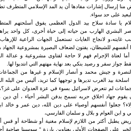
 منا إرسال إشارات مفادها أن يد المد الإسلامي المتطرف تطا
لبعيد على حد سواء.
لام يا سادة سلاح بيد الدول العظمى يفوق أسلحتهم المتط
صر البشري الهارب من حياته إلى حياة أخرى، كل واحد يراه
غايته،و لانجاح الغايات تستعمل الجهات الراعية للإرهاب
ا أنفسهم للشيطان، يفتون لضعاف البصيرة بمشروعية الجهاد ه
ما لعتاة الإجرام فهم لا حاجة لفتاوى مشروعية و عدالة ال
ط جواز سفر و رصيد بنكي بعد نهاية مهتهم التي انتدبوا لها.
نصرة و جيش محمد و أنصار الإسلام و غيرها من الجماعات ا
 اسلحة بيد الغرب تديرها و توجهها كما تريد، أليس من البله ا
جماعات لم تتعرض لاسرائيل بسوء في عزة العدوان على غز؟،
 يقوم جهاد اخلاق حربه تسمح بدفن البشر أحياء ، أي دين 
؟ جعلوا أنفسهم أوصياء على دين الله، دين عمر و خالد ابن
 و ابن العوام و بلال و سلمان الفارسي،
مريض يطبل أكثر من اللازم لإسلام مغنية أو شطاحة أو قس أو
لخبر على الصفحات الأولى بعناوين بارزة " سوسينا صاحبة أ