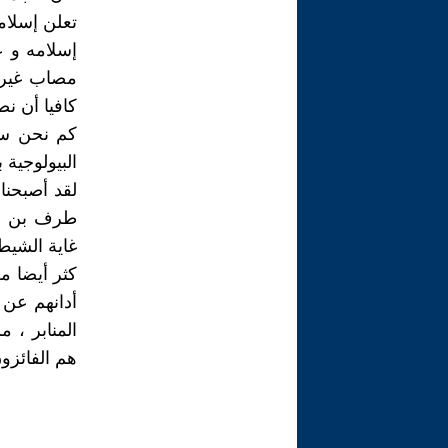
تعلن إسلام
إسلامه و ع
كافيا أن ن
كم نحن سلع
البيولوجية 
لقد أصبحنا
طرف بن ال
غاية الشيط
كثر أيضا م
أدانهم عن 
المنابر ، 
هم الفائزو