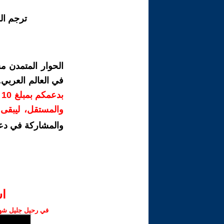
ترجم ال
الحوار المتمدن م
في العالم العربي
ب
والمستقل، ليبقى ص
والمشاركة في دع
ا‫
في رحيل جليل شهبا