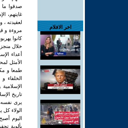
صدقوا ما ع
غايتهم، الإ
لعقيدته ، و
اخر الافلام
مروءة و قي
كانوا يهربو
خلال منجزات
أعداء الإس
الأمثل لمح
طمعا و مكرا
الخلفاء و 
الإسلامية
تاريخ الإسل
يرى نفسه ا
الولاء كل 
اليوم أصب
بألوية تحق