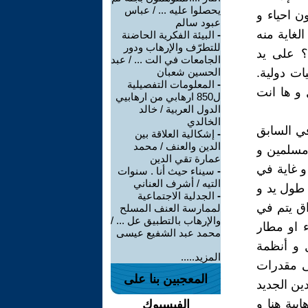
يحصلوا عليه ... / عباس
 احياء و
عبود سالم
لغاية منه
-
البيئة الفكرية الحاضنة
للتطرّف والإرهاب ودور
؟ على يد
الجامعات في الت ... / عبد
ات دولية.
الحسين شعبان
-
المعلومات التفصيلية
 و ها انت
ل850 ارهابي من ارهابيي
الدول العربية / خالد
الخالدي
في السابق
-
إشكالية العلاقة بين
الدين والعنف / محمد
مسلمين و
عمارة تقي الدين
و غاية في
-
سيناء حيث أنا . سنوات
التيه / أشرف العناني
 طول يد و
-
الجدلية الاجتماعية
اق يتم في
لممارسة العنف المسلح
والإرهاب بالتطبيق عل ... /
 او مطار
محمد عبد الشفيع عيسى
 و أنظمة
المزيد.....
لى مقدرات
المعجبين بنا على
ين الجديد
بية هنا و
الفيسبوك