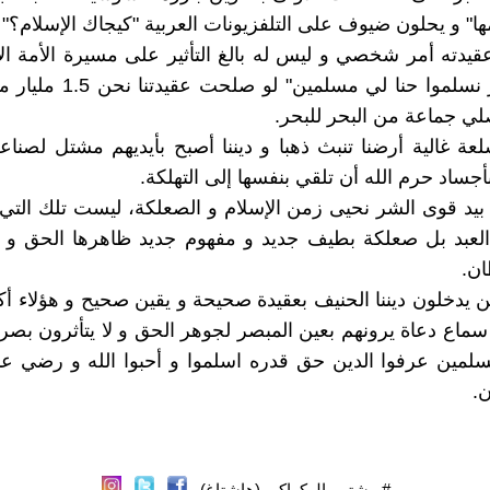
ها" و يحلون ضيوف على التلفزيونات العربية "كيجاك الإسلام؟" 
قيدته أمر شخصي و ليس له بالغ التأثير على مسيرة الأمة الإ
مصاب غير نسلموا حنا لي مسلمين" 
صلي جماعة من البحر للبحر.
ة غالية أرضنا تنبث ذهبا و ديننا أصبح بأيديهم مشتل لصناع
بأجساد حرم الله أن تلقي بنفسها إلى التهلكة.
 بيد قوى الشر نحيى زمن الإسلام و الصعلكة، ليست تلك التي 
عبد بل صعلكة بطيف جديد و مفهوم جديد ظاهرها الحق و با
ان.
ن يدخلون ديننا الحنيف بعقيدة صحيحة و يقين صحيح و هؤلاء أ
سماع دعاة يرونهم بعين المبصر لجوهر الحق و لا يتأثرون بص
مسلمين عرفوا الدين حق قدره اسلموا و أحبوا الله و رضي عن
ن.
#بوشتى_الركراكي (هاشتاغ)