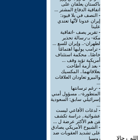
باكستان يعلقان على
اتفاقية الدفاع المشتر ...
-
النصف في بلا قيود:
إيران عدونا لأنّها تعتدي
علينا
-
تقرير يصف -اتفاقية
مكة- بـ-رسالة تحذير
لطهران-.. وإيران للسع ...
-
ترامب يوليها اهتمامًا
خاصًا.. محكمة استئناف
أمريكية تؤيد وقف ...
-
بعد أزمة أطاحت
بعلاقاتهما.. المكسيك
والبيرو تعاودان العلاقات
...
-
-رغم ترسانتها
المتطورة-.. مسؤول أمني
إسرائيلي سابق: السعودية
...
-
لدغات الأفاعي ليست
عشوائية.. دراسة تكشف
مَن هم الأكثر عرضة ل ...
-
الشيوخ الأمريكي يصادق
على تشديد العقوبات ضد
لله رجالا
روسيا