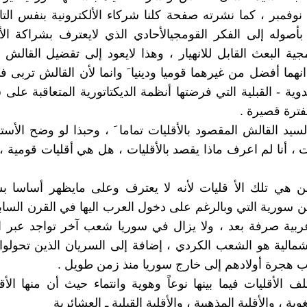
نوفمبر ، كما نشرته صفحة كلنا شركاء الألكترونية بنفس الت
بأصوله إلى الفكر القومجيالأحادي الذي لايعترف بشراكة ال
جية البعث القابل للانهيار ، وهذا لايعود إلى تقضيل القالش ل
انهما أفضل من غيرهما قوميا ودينيا َ وانما لأن القالش تربى
دوية - القبلية التي فرضتها أنظمة الديكتاتورية المتعاقبة على
فترة قصيرة .
سيد القالش المقصود بالأقليات تماما َ ، وحبذا لو وضح الأس
ت ، أنا لم اعرف ماذا يقصد بالأقليات ، هل هي أقليات قومية ، 
ن هي تلك الأ قليات لأنه لا يعترف وعلى مايظهر أساسا 
 سورية التي وبالرغم على دخول العرب اليها في القرن السابع
بية صرفة بعد ، ولا يزال في سوريا شعب آخر تواجد عبر ال
شمالية هو الشعب الكردي ، إضافة إلى السريان الذين تحولوا 
 هجرة أولادهم إلى خارج سوريا منذ زمن طويل .
تلف الأقليات فيما بينها نوعاً وهوية وانتماء حيث أن منها الأقل
غوية ، والأقلية المذهبية ، والأقلية القبلية ـ العشائرية