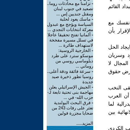
-
تزامنا مع محادثات روما..
اد القائم
تصعيد في جنوب لبنان
ومقتل جنديين إس ...
-
ماسك يعود لحلبة
 نفسك مع
السياسة ويؤجج مع عبدول
معركة انتخابات التجدي ...
قرار بأن
-
ألمانيا تفتح تحقيقا عاجلا
في تسلل مسيرة مفخخة
لاستهداف طائرة ...
يجاد الحل
-
الخارجية الروسية:
د وسريان
موسكو سترد على طرد
دبلوماسي روسي من
لمجال لا
روماني ...
لفرض حقوق
-
سرعة فائقة ودقة أعلى..
روسيا تطور ذخيرة صيد
جديدة
-
الجيش الإسرائيلي يعلن
قى النخب
مهاجمة بنى تحتية تابعة لـ-
أن العرب
حزب الله- في ...
-
فرق البحث البولندية
رالية لما
تعثر على رفات 243 من
هائية بين
ضحايا مجزرة فولين
المزيد.....
عب الكردي