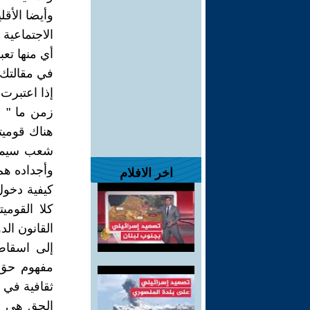
وأيضا الأقلي
الاجتماعية .
أي منها تع
في مقالتك 
إذا اعتبرت
زمن ما " م
هناك قوميتا
شعب سيما و
وأجداده هم
اخر الافلام
كيفية دخول
كلا القومي
القانون ال
إلى اسقاط 
مفهوم حق 
ثقافية في 
الحق هي أن