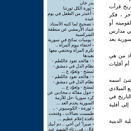
بدر خان
اريخ قرأت
-
ثورة الكل ثورتنا
-
أعتذر من الطفل في يوم
أخر ، فكر
عيده
قوميته أو
-
تصحيح لما كتبه الأستاذ
عماد الأرمشي عن منطقة
 في مدارس
الشركسية
 سورية بعد
-
يوميات سائح في سورية
-
احتفاء بيوم المرأة ..
نكرم المرأة ونحتفي معها
تاذ من هي
بعيدها
-
- هالخد تعود عاللطم -
أم أقليات
نظام الذل في دمشق -
تَمسَح - وتَعوّد ع ...
-
- هالخد تعود عاللطم -
بشئ اسمه
نظام الذل في دمشق -
تَمسَح - وتَعوّد ع ...
 الميلادي
-
حول مقالة د.محادين عن
تاريخ في
كرد سوريا -حل للأزمة
السورية يخدم العد ...
إلى أقلية
-
ثورةة - الكومبيوتر - ..
طمست نضالات ، وفتحت
نافذة إعلام عظيم ...
ية الدينية
-
صبرا ً ابن أخي .. دم أبيك
غال ، في رثاء الشهيد عبد