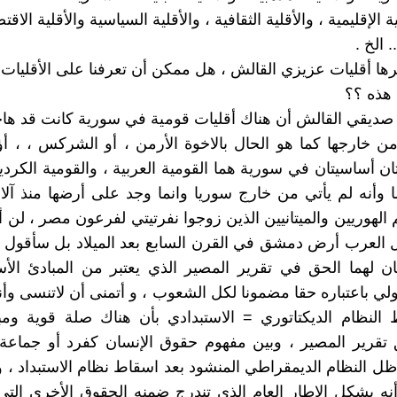
ة الإقليمية ، والأقلية الثقافية ، والأقلية السياسية والأقلية الاقتص
. الخ .
برها أقليات عزيزي القالش ، هل ممكن أن تعرفنا على الأقليات
هذه ؟؟
 صديقي القالش أن هناك أقليات قومية في سورية كانت قد ه
ن خارجها كما هو الحال بالاخوة الأرمن ، أو الشركس ، ، أ
ن أساسيتان في سورية هما القومية العربية ، والقومية الكردية
أنه لم يأتي من خارج سوريا وانما وجد على أرضها منذ آلا
 الهوريين والميتانيين الذين زوجوا نفرتيتي لفرعون مصر ، لن 
 العرب أرض دمشق في القرن السابع بعد الميلاد بل سأقول تج
تان لهما الحق في تقرير المصير الذي يعتبر من المبادئ ال
دولي باعتباره حقا مضمونا لكل الشعوب ، و أتمنى أن لاتنسى وأ
النظام الديكتاتوري = الاستبدادي بأن هناك صلة قوية ومب
تقرير المصير ، وبين مفهوم حقوق الإنسان كفرد أو جماعة 
ظل النظام الديمقراطي المنشود بعد اسقاط نظام الاستبداد ، و
ه يشكل الإطار العام الذي تندرج ضمنه الحقوق الأخرى التي