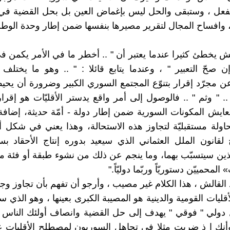
فعل ، وستبقى والحل ليس بإغماض العين بل بحل القضية في 
لا ، وافساح المجال لتقرير مصيرها بنفسها ضمن إطار وحدة الو
لش يخطئ كثيرا عندما يعتبر أن " .. أخطر ما في الأمر يكمن 
 إن صحّ التعبير " ، وعندما يتابع قائلا : " .. وهو ما يختلف
 مجرّد إقرار بتنوّع المجتمع السوري الكبير وضرورة أن يحي
ع .. " وثم " .. فالوصول إلى أمر واقع يدستر الأقليّات هو إقرا
تعايش المكونات السورية ضمن إطار دولة - أمّة حديثة، إضافة
اولة مستقبليّة لتجاوز هذه الاستحالة، وهذا يعني في شكل 
ج لقانون الملل العثماني الذي سيعيد بدوره إنتاج الأحقاد ب
للذين سيتسبّب بهما، وما ينجم عن ذلك من نشوء طبقة أو فئة
المحمييّن دستوريّاً وربّما دوليّاً."
اذ القالش ، هذا الكلام غير مصيب ، وأرجو أن تفهم بأن تجاوز و
قليات القومية والدينية هو المصيبة الكبرى بعينها ، وهو الذي س
 دولي " فوقي " يهدف إلى حل القضية وانصاف أولئك الناس 