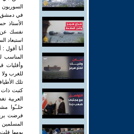
السوريون ع
في دمشق 
الأستاذ ح
نفسك عن ا
استبعاد الس
أنا أقول :
المناسب ل
وأقليات قو
للغرب ولا 
تلك الأطياف
كتبت ذات 
العربية ت
حلــّوا مش
فرضت بريطا
المسلمين 
يومها قلت 