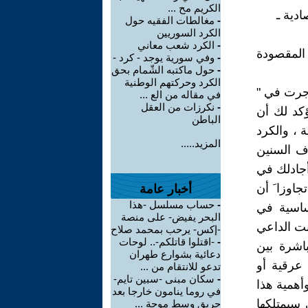
الكريم مح ...
ادية ـ
-
مغالطات الفقيه حول
الكرد السوريين
-
الكرد شعب معاني
 المقصودة
-
وفي سورية يوجد - كرد -
-
حول ماكتبه الشّمام بحق
الكرد وحركتهم الوطنية
اجرت في "
في مقاله من الع ...
-
نكرزات من العقل
ؤكد لك أن
الباطن
 ، والكرد
المزيد.....
ف السنين
أجادلك في
اوزا َ أن
أخبار عامة
-
حساب مسلسل -هذا
أساسية في
البحر يفيض- على منصة
نت الداعي
-إكس- يرحب بمحمد صلاح
-
-اقتلوا قاتلكم-.. لوحات
اشرة بين
دعائية بشوارع طهران
عرقية أو
تدعو للانتقام من ...
-
سكان مبنى -سبين تايم-
أهمية هذا
في روما ينامون خارجا بعد
 سيمتلكها
حريق وسط موجة ...