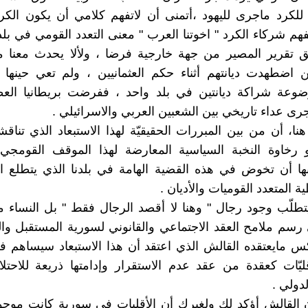
لكرد ماجرى لليهود ،أتمنى أن لاتفهم كلامي أن يكون الكر
فهم شركاء الكرد " اخوتنا العرب " معنى التعدد القومي في بل
 تقرير المصير من جهة خارجية فرضا ، ولألا يحدث معنا 
ين اضطهدت ديانتهم أثناء حكم العثمانيين ، ولم تعي حينها
وضوعة شراكة ديانتين في بلد واحد ، ففرضت بريطانيا الع
رى عداء تاريخي بين الشعبين العربي والاسرائيلي .
ا، أن من بين المبررات الحقيقيّة لهذا الاستبعاد الذي تنا
 رخاوة النخبة السياسية المعارضة لهذا الموقف القومجي
ا أن تخوض في هذه القضية الهامة في بلدنا الذي يتطلع ال
ة المتعدد القوميات والأديان .
يتطلّب وجود رجال " وهنا لا أقصد الرجال فقط " بل النساء
رسم ملامح العقد الاجتماعي والقانوني لسورية المستقبل و
كس مايعتقده القالش الذي اعتقد أن هذا الاستبعاد سيساهم
ليّات كعقدة من عقد عدم الاستقرار وإدامتها ذريعة للاحتلا
دولي .
القالش أؤكد لك ولغيرك أن الأقليات في سورية كانت موجو