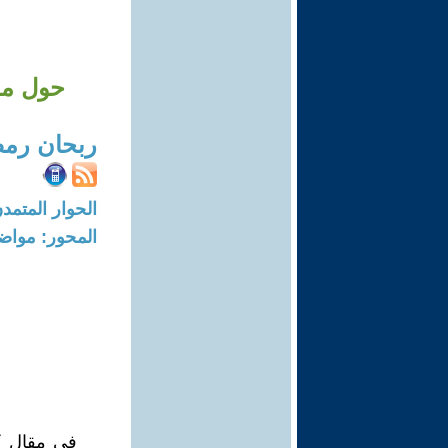
حول مقا
ربحان رم
الحوار المتمدن-العدد: 4981 - 15
المحور: مواض
في مقال كت