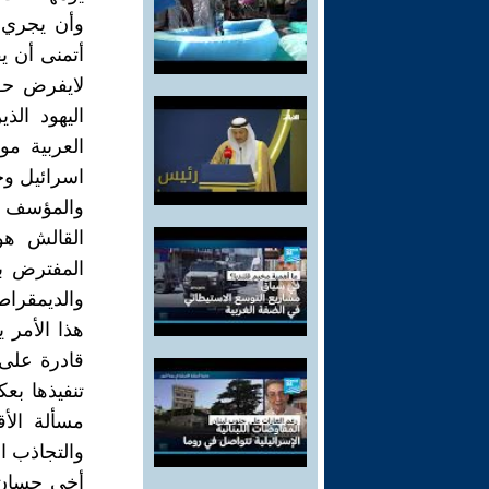
وأن يجري ل
أتمنى أن ي
لايفرض حق
اليهود الذ
العربية م
اسرائيل وج
والمؤسف هن
القالش هو
المفترض به
والديمقراطي
هذا الأمر 
قادرة على 
تنفيذها بع
مسألة الأق
والتجاذب ال
أخي حسان 