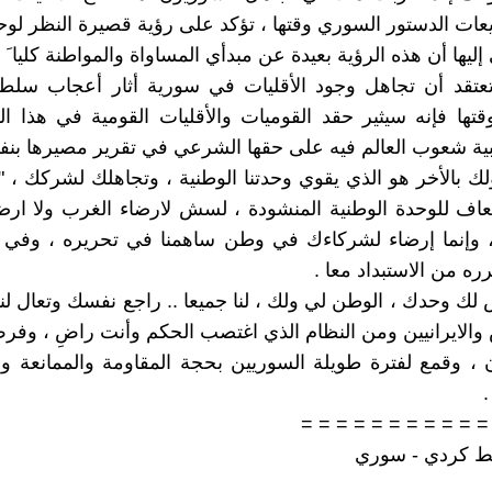
ت الدستور السوري وقتها ، تؤكد على رؤية قصيرة النظر لو
ليها أن هذه الرؤية بعيدة عن مبدأي المساواة والمواطنة كليا َ ،
عتقد أن تجاهل وجود الأقليات في سورية أثار أعجاب سلطة 
تها فإنه سيثير حقد القوميات والأقليات القومية في هذا ا
ة شعوب العالم فيه على حقها الشرعي في تقرير مصيرها بنفس
ك بالأخر هو الذي يقوي وحدتنا الوطنية ، وتجاهلك لشركك ، " 
اف للوحدة الوطنية المنشودة ، لسش لارضاء الغرب ولا ارض
، وإنما إرضاء لشركاءك في وطن ساهمنا في تحريره ، وفي ب
ره من الاستبداد معا .
لك وحدك ، الوطن لي ولك ، لنا جميعا .. راجع نفسك وتعال لن
الايرانيين ومن النظام الذي اغتصب الحكم وأنت راضِ ، وفرط
، وقمع لفترة طويلة السوريين بحجة المقاومة والممانعة و
= = = = = = = = = = =
ط كردي - سوري