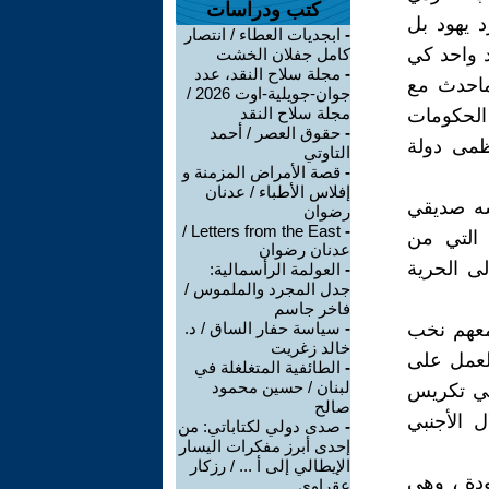
كتب ودراسات
د يهود بل
-
ابجديات العطاء / انتصار
د واحد كي
كامل جفلان الخشت
-
مجلة سلاح النقد، عدد
ماحدث مع
جوان-جويلية-اوت 2026 /
مجلة سلاح النقد
 الحكومات
-
حقوق العصر / أحمد
ظمى دولة
التاوتي
-
قصة الأمراض المزمنة و
إفلاس الأطباء / عدنان
قشه صديقي
رضوان
Letters from the East /
-
 التي من
عدنان رضوان
ى الحرية
-
العولمة الرأسمالية:
جدل المجرد والملموس /
فاخر جاسم
 معهم نخب
-
سياسة حفار الساق / د.
خالد زغريت
العمل على
-
الطائفية المتغلغلة في
لبنان / حسين محمود
 في تكريس
صالح
ل الأجنبي
-
صدى دولي لكتاباتي: من
إحدى أبرز مفكرات اليسار
الإيطالي إلى أ ... / رزكار
دة ، وهي
عقراوي