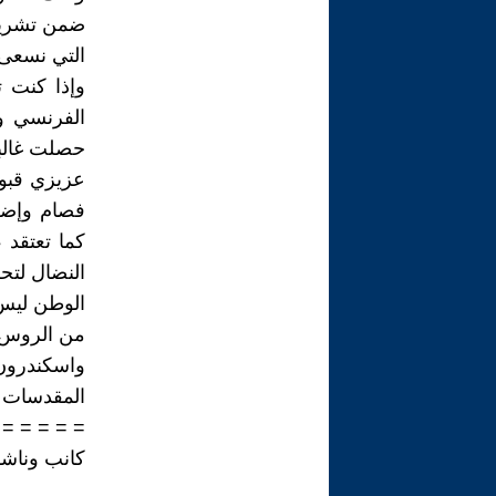
ضمن تشريعا
التي نسعى إ
وإذا كنت ت
الفرنسي وق
حصلت غالبي
عزيزي قبول
فصام وإضع
كما تعتقد 
النضال لتحر
الوطن ليس 
من الروس و
واسكندرون 
المقدسات .
 = = = = =
كانب وناش