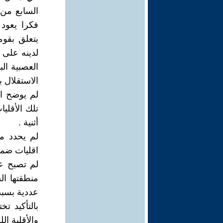
السابع من 
فكرا يعود 
يتعلق بقوم
لدينه على 
العصبية الب
الاستقلال ب
لم يوضح ال
تلك الأقليا
أثنية .
لم يحدد م
اقليات ضمن
لم تصبح عر
منطقتها ال
عددية بسبب
بالتأكيد تخ
والأقلية الل