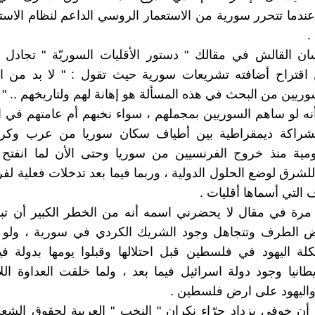
ندما تتحرر سورية من الاستعمار الروسي الداعم لنظام الاستبد
.
سان القالش في مقالك " دستور الأقليات السوريّة " تجادل
قتراح أضافته تشريعات سورية حيث تقول : " لا بد من الإ
وريين من البحث في هذه المسألة هو إهانة لهم ولتاريخهم .. "
 أنه لو ساهم السوريين بمجملهم ، سواء نخبهم أم عامتهم في ا
شراكة ديمقراطية بين أطياف سكان سوريا من عرب وكر
مية منذ خروج الفرنسيين من سوريا وحتى الأن لما انفتح ا
للشرق لوضع الحلول الدولية ، وربما فيما بعد تدخلات فعلية 
 التي أسماها أقليات .
مرة في مقال لا يحضرني اسمه أنه من الخطر الكبير أن تب
غض الطرف وتتجاهل وجود الشريك الكردي في سورية ، ولو 
كلة اليهود في فلسطين قبل احتلالها وقبلوا يومها بدولة فيد
نيا وجود دولة اسرائيل فيما بعد ، ولما خلقت العداوة اللان
واليهود على ارض فلسطين .
أن خوفي يزداد جرّاء نكران " النخب " العربية لحقوق الش