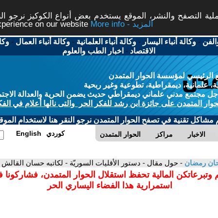
ة التصفح والنشر، الموقع يستخدم بعض أنواع الكوكيز نرجو النق
More info - المزيد
experience on our website
الفن
-
وكالة أنباء اليسار
-
وكالة أنباء العلمانية
-
وكالة أنباء العمال
-
وكا
الاقتصاد
-
اخبار الطب والعلوم
 الرئيسي لمؤسسة الحوار المتمدن
، علمانية، ديمقراطية، تطوعية وغير ربحية
ل مجتمع مدني علماني ديمقراطي حديث يضمن الحرية والعدالة الاجتم
حوار المتمدن على جائزة ابن رشد للفكر الحر والتى نالها أعلام في الفك
م مشاكل تقنية في تصفح الحوار المتمدن نرجو النقر هنا لاستخدام الموقع
كوردي
English
الاخبار
مراكز
الحوار المتمدن
حان رمضان
- حول مقال - دستور الأقليات السوريّة - لكاتبه حسان القالش
 وتبرعاتكن المالية تحفظ استقلال الحوار المتمدن، فشاركونا 
استمرارية هذا الفضاء اليساري الحر