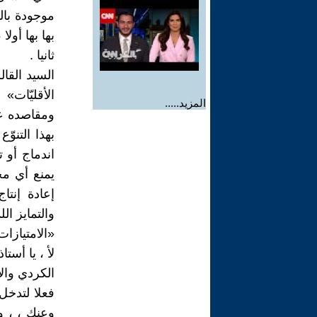
موجودة بال
بها بها أو
ثانيا .
السيد القا
الأقليّات»
المزيد.....
ومقاصده عن
بهذا التنوّ
اندماج أو 
يمنع أي مح
إعادة إنتا
والتمايز ا
«الامتيازات» 
لأ ، يا أست
الكردي والأ
فعلا لتدخل