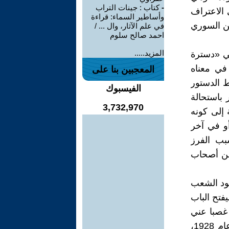
-
كتاب : جينات التراب
الاعتراف
وأساطير السماء: قراءة
طن السوري
في علم الآثار، وال ... /
احمد صالح سلوم
المزيد.....
في «دسترة
 في معناه
المعجبين بنا على
ط الدستور
الفيسبوك
ر باستحالة
3,732,970
 إلى كونه
أو في آخر
سبب الفرز
 من أصحاب
جود الشعب
يفتح الباب
غصبا عني
وعنك ، ، وأنك إ ذ ضربت مثلا في تجاهل السوريون لمصطلح الأقليات عام 1928،