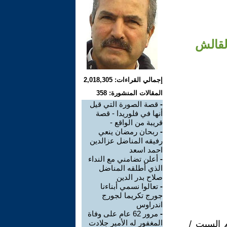
القالش
إجمالي القراءات: 2,018,305
المقالات المنشورة: 358
-
قصة الصورة التي قيل
أنها في فلوريدا - قصة
قريبة من الواقع -
-
ربحان رمضان ينعي
رفيقه المناضل عزالدين
احمد اسعد
-
أعلن تضامني مع النداء
الذي أطلقه المناضل
صلاح بدر الدين
-
تعالوا نسمي أبناءنا
جورج تكريما لجورج
اندراوس
-
مرور 62 عام على وفاة
المغفور له الأمير جلادت
م السبت /