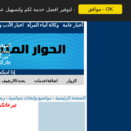
موافق - OK
لتوفير افضل خدمة لكم ولتسهيل عملي
أخبار عامة
-
وكالة أنباء المرأة
-
اخبار الأدب و
الموقع
يسارية
"من أج
حاز ال
إذا لديك
الزوار
اضافة/خدمات
بحث/الارشيف
الصفحة الرئيسية
-
مواضيع وابحاث سياسية
-
رب
تبرعاتكم