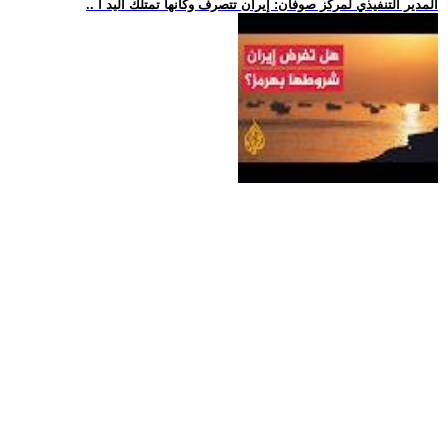
.. المدير التنفيذي لمركز صوفان: إيران تتصرف وكأنها تمتلك اليد ا