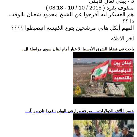
3 - يبقى تعال قابلتي
ملقوف بقوة ( 2015 / 10 / 10 - 08:18 )
هم العسكر ليه أفرجوا عن الشيخ محمود شعبان بالوقت
دا ؟؟
المهم أنكل هاني مرشحين بتوع الكنيسه اتبضبطوا ؟؟؟؟
اخر الافلام
.. باحث في قضايا الشرق الأوسط: لا خيار أمام لبنان سوى مواصلة ال
.. -خسرنا آلاف الدولارات-... صرخة مزارعي الهبارية في لبنان من آ