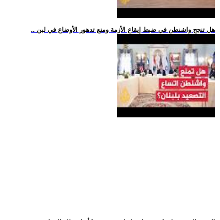
.. هل تنجح واشنطن في ضبط إيقاع الأزمة ومنع تدهور الأوضاع في لبن