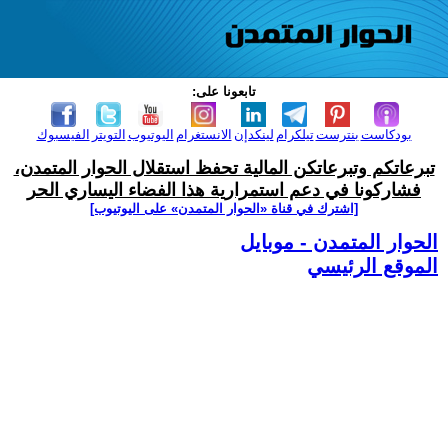
تابعونا على:
بودكاست
بنترست
تيلكرام
لينكدإن
الانستغرام
اليوتيوب
التويتر
الفيسبوك
تبرعاتكم وتبرعاتكن المالية تحفظ استقلال الحوار المتمدن،
فشاركونا في دعم استمرارية هذا الفضاء اليساري الحر
[اشترك في قناة ‫«الحوار المتمدن» على اليوتيوب]
الحوار المتمدن - موبايل
الموقع الرئيسي