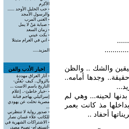
الأكرم
-
حب الخليل الأوحد ......
والرسول الأمجد
-
الغنى المرب
-
صبابة مَنْ لا يمل
-
زمان السعد
-
بكت عيني
-
اني في الغرام متبتلا
...........
المزيد.....
ليقين والشك .. والظن
اخبار الأدب والفن
 حقيقة.. وجدها أمامه..
-
آثار العراق مهددة
بالزوال.. كيف -يُقنَّن-
د...
التاريخ باسم الاست ...
-
-خيار خاطئ-.. إعلام
نها لحينه... وهي لم
إسرائيلي يهاجم فنانة
مصرية تخلت عن يهودي
بداخلها مذ كانت بعمر
...
-
صدور رواية لا تنتظرني
ناتها أحفاد ..
للكاتب علاء غسان نصار
-
الاشتراكات الشهرية في
-إنستغرام- تصبح مصدر