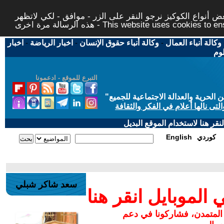
 أنواع الكوكيز نرجو النقر على الزر - موافق - لكي لاتظهر
This website uses cookies to ensure you ge
وكالة أنباء العمال
-
وكالة أنباء حقوق الإنسان
-
اخبار الرياضة
-
اخبار
لوم
التبرع للموقع - ادعمونا
حرية والعدالة الاجتماعية للجميع
"
تى نالها أعلام في الفكر والثقافة
قر هنا لاستخدام الموقع البديل
كوردي
English
سعد شاكر شبلي
لموبايل انقر هنا
 المتمدن، فشاركونا في دعم