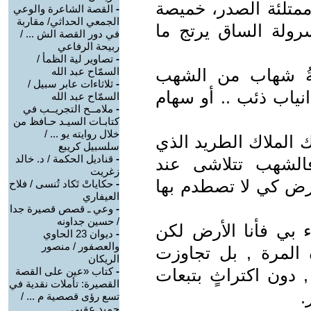
ممتلئة الصدر، خميصة
-
القصة الشاعرة والوعي
الجمعي الحداثي/ مقاربة
ولة الساق يرتج ما
في دور القصة الش ... /
ربيحة الرفاعي
-
تصاوير لية الظمأ /
ُ شهاب من الشهب
السمّاح عبد الله
-
ثلاثاءات عابر سبيل /
انياب ذئب .. أو سهام
السمّاح عبد الله
-
ملامــح التجريــب في
كتابـات السيـد حـافظ من
خلال روايته يو ... /
الملاك الطريد الذي
سلسبيل كريبع
-
قناديل الحكمة / د. خالد
فالشهب تتلاشى عند
زغريت
أرض كي لا تصطدم بها
-
حكاياتْ تَكاد تُنسى / فلاح
العيفاري
-
وعي ـ قصص قصيرة جدا
/ حسين جداونه
ء بي فأنا الأرض لكن
-
ديوان 23 الحاوي
والعصفور / منصور
المرة , بل تجاوزت
الريكان
 دون اكتراثٍ بتبعات
-
كتاب «عين على القصة
القصيرة: تأملات نقدية في
.
تسع رؤى قصصية م ... /
حميد عقبي