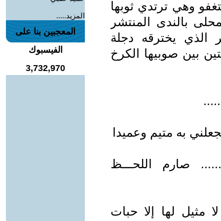
غفو وهي ترتدي ثوبها
المزيد.....
محلى بالندى المنتشر
المعجبين بنا على
 الذي يخترقه دجلة
الفيسبوك
قتين بين صوبيها الكرخ
3,732,970
....
 فجعلني به متيم وعميدا
..... صارم اللحـــظ
لا مثيل لها إلا حبات