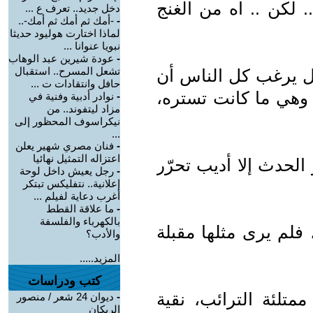
 لكن .. آه من الغنج
دخل جديد.. تعرف ع ...
-
-أمك ثم أمك ثم أمك-..
لماذا اختارت هوليود حديثا
نبويا عنوانا ...
-
عودة شيرين عبد الوهاب
تشعل المسرح.. استقبال
ال يرغب كل الناس أن
حافل وانتقادات ت ...
، وهي ما كانت تستره،
-
نوادر أدبية وفنية في
مزاد ليتفوند.. من
نيكراسوف المحظور إلى
...
-
فنان مصري شهير يعلن
اعتزاله التمثيل نهائيا
الحدث إلا أديب تحرّر
-
رجل يعيش داخل لوحة
إعلانية.. نتفليكس تبتكر
أغرب دعاية لفيلم ...
-
ما علاقة القطط
بالكهرباء والفلسفة
فلم يرى مثلها مقبلة
والأدب؟
المزيد.....
كتب ودراسات
متلئة الترائب، نقية
-
ديوان 24 شعر / منصور
الريكان