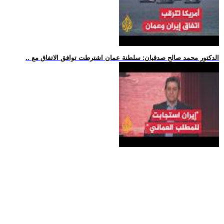
.. الدكتور محمد صالح صدقيان: سلطنة عمان اشترطت توافق الاتفاق مع