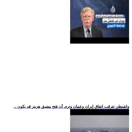
.. واشنطن تترقب اتفاق إيران وعمان وترى أن فتح مضيق هرمز قد يكون