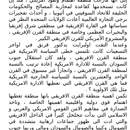
إلى أنها مازالت منطقة اهتمام ونفوذ أمريكي ، منذ إن
كانت تستخدمها كقاعدة لمحاربة المصالح والحكومات
الحليفة للاتحاد السوفيتي في أثيوبيا ، و أحداث تفجيرات
برجي التجارة العالمية أعادت الولايات المتحدة النظر في
سياساتها في القارة الإفريقية في منطقتي شرق إفريقيا
والبحيرات العظمى وخاصة في منطقة القرن الإفريقي ،
والمشروع الأمريكي للقرن الإفريقي الكبير .
وعندما التقت اولبرايت بدكتور قرنق في اواخر
التسعينات كانت تلتمس خطى السياسة الامريكية في
منطقة القرن الافريقي ، ولقد كان استقلال جنوب
السودان بالنسبة للادارة الامريكية إعادة ترتيب بالنسبة
لمنطقة القرن الافريقي ، وانجازاً غير مسبوق في القرن
الواحد والعشرين بالنسبة للسياسة الخارجية الامريكية
فما هي القرن الافريقي التي تعطيها الادارة الامريكية
مثل تلك الاولوية ؟ .
تكمن اهمية منطقة القرن الافريقي بانها منطقة تعطيها
اهتمام قوى دولية واقليمية اهميتها الخاصة ، وتاخذ
الصدارة في مفاهيم الامن القومي الامريكي والعربي و
الاسلامي التي بدأت تتخلخل كثيراً في الداخل الافريقي
والتي ادت الى ظهور جماعات ارهابية متشددة في
الصومال وكينيا والصومال والسودان ومالي وربما جنوب