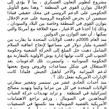
مشروع لتطوير التعاون العسكري ، بما لا يؤدي إلى
الإخلال بتوازن القوى في المنطقة " وهذا يضع التأويل
الحكومي على الدعم الروسي في محك حقيقي فماذا
سيضمن أن يحرص الحكومة الروسية على عدم الإخلال
بتوازن القوى في المنطقة وخاصة بين البلاد والسودان ،
وذلك إذا أخذنا في الاعتبار ، سوء العلاقة مع أمريكا والتي
يمكنها ، أن تعيد التوازن بين الدولتين .
منذ العام 2005م دفعت الولايات المتحدة ما يقارب من
العشرة مليار دولار في مساعيها لإنجاح اتفاقية السلام
الشامل ذهبت جل المبلغ إلى الحركة الشعبية وحكومة
الجنوب التي كانت توليها إدارة بوش الأولوية بالمقارنة مع
الحكومة السودانية ، واستمرت تلك الدعومات بعد
الاستقلال في شكل مساعدات وقروض ومنح بعضها
لدعم الميزانية والأخر لتاهيل الجيش فلماذا كانت
الإدارات الأمريكية تفعل ذلك ؟ .
منذ أحداث الحادي عشر من سبتمبر وتفجير سفارتي
الولايات المتحدة في كل من تنزانيا وكينيا وتهديد مصالح
إسرائيلية في المنطقة . و تزايد تهديدات حركة الشباب
المجاهدين في الصومال ، ورغم تراجع الاهتمامات
الأمريكية بالقضية الصومالية منذ نكستها في التسعينات