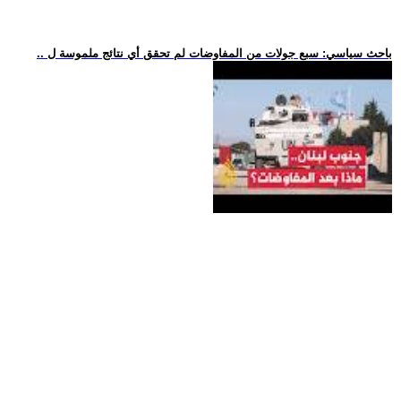
.. باحث سياسي: سبع جولات من المفاوضات لم تحقق أي نتائج ملموسة ل