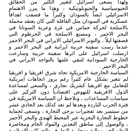
ولهذا يسعى اسرائيل لتغيير الكثير من الحقائق
الجيوسياسية والجيوبلوتيكية ، وهذا ما يبرر الاهتمام
الاسرائيلي ايضاً بالسودان وكثيراً ما قصفت اهدافاً
عسكرية في السودان مثل القافلة التي كان يعتقد محملة
بالاسلحة لحركة حماس في غزة وعربة السوناتا في
البحر الاحمر ، ومصنع الاسلحة في الخرطوم التي
قصفتها ليلاً ، والتوتر الاسرائيلي الايراني في البحر الاحمر
عندما رست سفينة حربية ايرانية في البحر الاحمر و
ارسلت اسرائيل على اثرها سفينة حربية وسارعت
الخارجية السودانية لتنفي علمها بالتواجد الايراني في
البحر الاحمر .
السياسة الخارجية الامريكية تجاه شرق افريقيا و افريقيا
لم تتغير بشكل عام كثيراً رغم بروز اتجاهات امريكية
للتعامل مع افريقيا كشريك تجاري ، والسعي لمساعدة
الدول الافريقية للنهوض اقتصادياً دون التركيز على
سياسات المساعدات ، ونلاحظ أن السياسة الامريكية في
فترة الحرب الباردة وبعدها لم تعد كذلك بعد الحادي عشر
من سبتمبر بعد تفجيرات برجي التجارة ، وتسعى لحماية
خطوط التجارة البحرية عبر المحيط الهندي والبحر الأحمر
، والوصول إلى مناطق التعدين والمواد الخام ومحاصرة
النظم الغير موالية ومحاربة التطرف والحركات الإسلامية