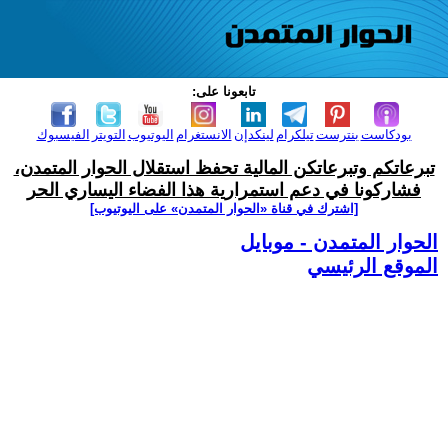
تابعونا على:
بودكاست
بنترست
تيلكرام
لينكدإن
الانستغرام
اليوتيوب
التويتر
الفيسبوك
تبرعاتكم وتبرعاتكن المالية تحفظ استقلال الحوار المتمدن،
فشاركونا في دعم استمرارية هذا الفضاء اليساري الحر
[اشترك في قناة ‫«الحوار المتمدن» على اليوتيوب]
الحوار المتمدن - موبايل
الموقع الرئيسي