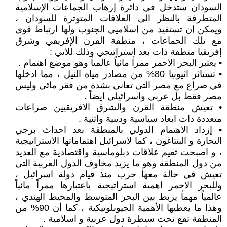
السودان ستدخل في دائرة إرهاب الجماعات الإسلامية
المتطرفة بالنظر الى العلاقات المتوترة للسودان ،
ويمكن إن تستفيد من إسلاميي الجنوب ولها ارتباط قوي
مع تلك الجماعات ، منطقة القرن الإفريقي وشرق
إفريقيا منطقة ذات بعد استراتيجي وذلك للاتي :
• يعتبر البحر الاحمر ممراً مائياً عالمياً وهو موضع اهتمام .
• تستاثر اثيوبيا 80% من مصادر مياه النيل ، مما ادخلها
في صراع مع مصر التي تعاني بشدة من فقر مائي وليس
مصر فقط بل عربي واسرائيلي ايضاً .
• تعيش منطقة القرن والشرق الافريقيين صراعات
متعددة ذات ابعاد سياسية ودينية واثنية .
• إزداد الاهتمام الدولي بالمنطقة بعد احداث برجي
التجارة و البنتاغون ، كما لاسرائيل اهتماماتها الاستراتيجية
، و اصبحت تقيم علاقات دبلوماسية واقتصادية مع العديد
من دول المنطقة وهو ما يزيد مخاوف الدول العربية التي
تعيش في حالة معها حرب منذ قيام دولة اسرائيل ،
وللبحر الاحمر اهمية استراتيجية باعتبارها ممراً مائياً
عالمياً مهماً يربط بين البحر المتوسط والمحيط الهندي ،
وهذا ما يعطيها الأهمية الجيوبلوتيكية ، كما أن 90% من
المنطقة تقع تحت سيطرة دول عربية و اسلامية .