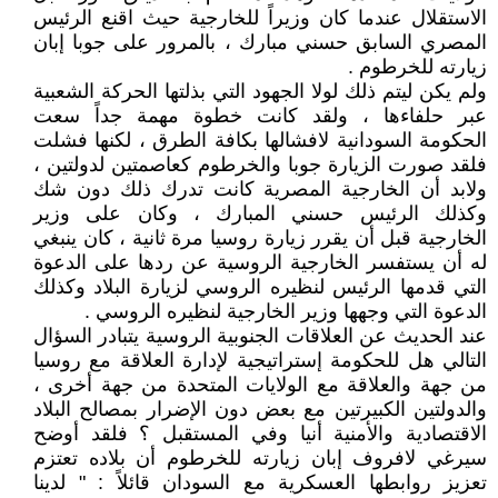
الاستقلال عندما كان وزيراً للخارجية حيث اقنع الرئيس
المصري السابق حسني مبارك ، بالمرور على جوبا إبان
زيارته للخرطوم .
ولم يكن ليتم ذلك لولا الجهود التي بذلتها الحركة الشعبية
عبر حلفاءها ، ولقد كانت خطوة مهمة جداً سعت
الحكومة السودانية لافشالها بكافة الطرق ، لكنها فشلت
فلقد صورت الزيارة جوبا والخرطوم كعاصمتين لدولتين ،
ولابد أن الخارجية المصرية كانت تدرك ذلك دون شك
وكذلك الرئيس حسني المبارك ، وكان على وزير
الخارجية قبل أن يقرر زيارة روسيا مرة ثانية ، كان ينبغي
له أن يستفسر الخارجية الروسية عن ردها على الدعوة
التي قدمها الرئيس لنظيره الروسي لزيارة البلاد وكذلك
الدعوة التي وجهها وزير الخارجية لنظيره الروسي .
عند الحديث عن العلاقات الجنوبية الروسية يتبادر السؤال
التالي هل للحكومة إستراتيجية لإدارة العلاقة مع روسيا
من جهة والعلاقة مع الولايات المتحدة من جهة أخرى ،
والدولتين الكبيرتين مع بعض دون الإضرار بمصالح البلاد
الاقتصادية والأمنية أنيا وفي المستقبل ؟ فلقد أوضح
سيرغي لافروف إبان زيارته للخرطوم أن بلاده تعتزم
تعزيز روابطها العسكرية مع السودان قائلاً : " لدينا