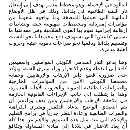
الدالوة في الإحساء، وهو مخطط مدمر يهدف إلى إشعال
نار الفتنة الطائفية في بلداننا، وذلك في ظل الأوضاع
الملتهبة التي تعيشها المنطقة وما تواجهه شعوبنا من
مؤامرات إمبريالية ومخططات صهيونية خبيثة ونشاطات
إرهابية إجرامية تقوم بها القوى الظلامية وفي مقدمتها ما
يسمى “داعش” التي تستهدف دفع مجتمعاتنا نحو التفتيت
وتقسيم بلداننا ودفعها نحو صراعات دموية عبثية وحروب
أهلية مدمرة.
وهنا يدعو التيار التقدمي الكويتي المواطنين والمقيمين
كافة إلى اليقظة وعدم الانجرار وراء مثيري الفتنة، ويؤكد
على ضرورة قطع دابر الإرهاب والإرهابيين وحماية
مجتمعنا الكويتي الآمن من المؤامرات الخارجية
والصراعات الطائفية الدموية والحروب الأهلية المدمرة،
وهذا ما يتطلب إلى جانب الإجراءات القانونية الحازمة
في ملاحقة الإرهاب والإرهابيين ومن يقف وراءهم، أن
يتم التصدي الواضح لدعاة التكفير ومثيري الكراهية
والنعرات الطائفية وإعادة النظر جذرياً في برامج التعليم
والإعلام التي تبث مثل هذه السموم، والأهم من هذا كله
أن يعاد الاعتبار في بلادنا إلى مبادئ المساواة وتكافؤ