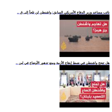
.. نائب مساعد وزير الدفاع الأمريكي السابق: واشنطن لن تلجأ إلى ق
.. هل تنجح واشنطن في ضبط إيقاع الأزمة ومنع تدهور الأوضاع في لبن