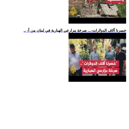
.. -خسرنا آلاف الدولارات-... صرخة مزارعي الهبارية في لبنان من آ