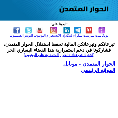
تابعونا على:
بودكاست
بنترست
تيلكرام
لينكدإن
الانستغرام
اليوتيوب
التويتر
الفيسبوك
تبرعاتكم وتبرعاتكن المالية تحفظ استقلال الحوار المتمدن،
فشاركونا في دعم استمرارية هذا الفضاء اليساري الحر
[اشترك في قناة ‫«الحوار المتمدن» على اليوتيوب]
الحوار المتمدن - موبايل
الموقع الرئيسي