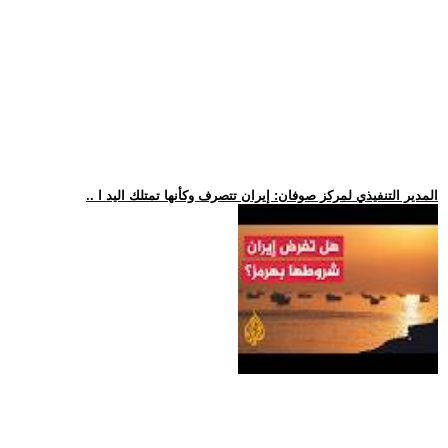
.. المدير التنفيذي لمركز صوفان: إيران تتصرف وكأنها تمتلك اليد ا