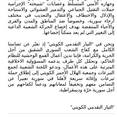
وجهازه الأمني المتسلّط وعصابات “شبيحته” الإجرامية
حملات التقتيل الجماعي والتدمير العشوائي والاستباحة
والإذلال والاختطاف والاعتقال والتعذيب في مختلف
أرجاء سورية، وخصوصاً ضد المناطق والمدن والقرى
والأحياء المنتفضة بهدف إخضاع الحركة الشعبية الداعية
إلى التغيير التي لم يعد ممكناً إخضاعها.
ونحن في “التيار التقدمي الكويتي” إذ نعبّر عن تضامننا
الكامل مع كفاح الشعب السوري الشقيق من أجل
الحرية والكرامة، فإننا ندين أعمال القمع الوحشية للنظام
الحاكم، ونحمّل كل طرف يدعمه المسؤولية الاخلاقية
المترتبة على هذه الأعمال، وندعو اللجنة الشعبية لجمع
التبرعات وجمعية الهلال الأحمر الكويتي إلى إطلاق حملة
تبرعات وإغاثة سريعة لأهلنا في سورية تعبيراً عن
التضامن معهم وتخفيفاً لمعاناتهم ودعماً لكفاحهم من
أجل سورية حرّة وديمقراطية.
“التيار التقدمي الكويتي”