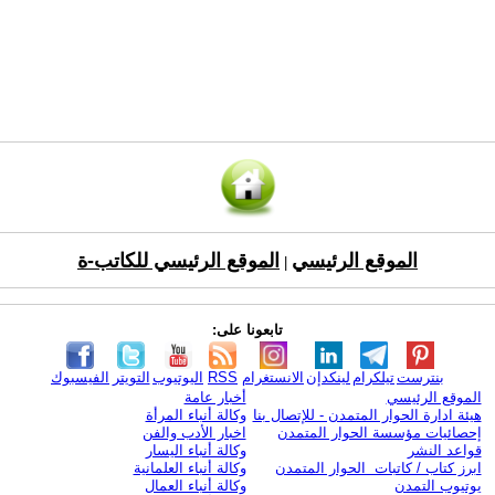
الموقع الرئيسي
الموقع الرئيسي للكاتب-ة
|
تابعونا على:
بنترست
تيلكرام
لينكدإن
الانستغرام
RSS
اليوتيوب
التويتر
الفيسبوك
الموقع الرئيسي
أخبار عامة
هيئة ادارة الحوار المتمدن - للإتصال بنا
وكالة أنباء المرأة
إحصائيات مؤسسة الحوار المتمدن
اخبار الأدب والفن
قواعد النشر
وكالة أنباء اليسار
ابرز كتاب / كاتبات الحوار المتمدن
وكالة أنباء العلمانية
يوتيوب التمدن
وكالة أنباء العمال