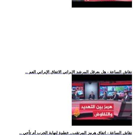
.. نقاش الساعة - هل يعرقل المرشد الإيراني الاتفاق الإيراني العم
.. نقاش الساعة - اتفاق هرمز المرتقب.. خطوة لنهاية الحرب أم تأجي