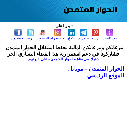
تابعونا على:
بودكاست
بنترست
تيلكرام
لينكدإن
الانستغرام
اليوتيوب
التويتر
الفيسبوك
تبرعاتكم وتبرعاتكن المالية تحفظ استقلال الحوار المتمدن،
فشاركونا في دعم استمرارية هذا الفضاء اليساري الحر
[اشترك في قناة ‫«الحوار المتمدن» على اليوتيوب]
الحوار المتمدن - موبايل
الموقع الرئيسي