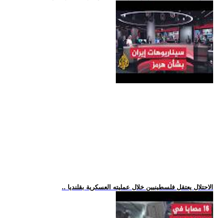
.. الاحتلال يعتقل فلسطينيين خلال عمليته العسكرية بقلنديا