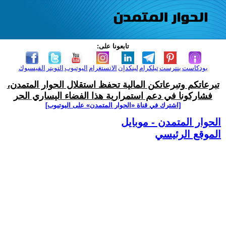
تابعونا على:
بودكاست
بنترست
تيلكرام
لينكدإن
الانستغرام
اليوتيوب
التويتر
الفيسبوك
تبرعاتكم وتبرعاتكن المالية تحفظ استقلال الحوار المتمدن،
فشاركونا في دعم استمرارية هذا الفضاء اليساري الحر
[اشترك في قناة ‫«الحوار المتمدن» على اليوتيوب]
الحوار المتمدن - موبايل
الموقع الرئيسي