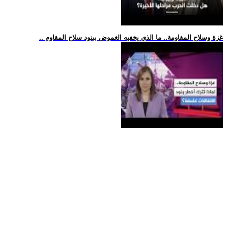
.. غزة وسلاح المقاومة.. ما الذي يخفيه الغموض ببنود سلاح المقاوم