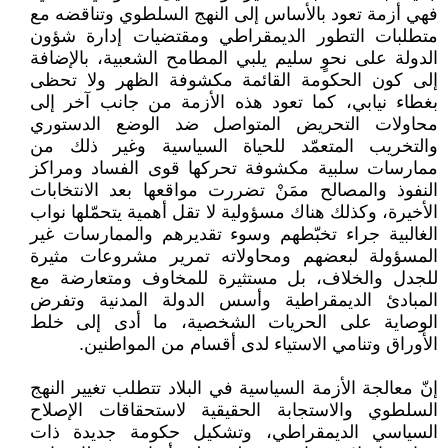
فهي أزمة تعود بالأساس إلى النهج السلطوي وتناقضه مع
متطلبات التطور الديمقراطي ومقتضيات إدارة شؤون
الدولة على نحوٍ سليم يلبي المطامح الشعبية، بالإضافة
إلى كون الحكومة القائمة مكشوفة الظهر ولا تحظى
بغطاء نيابي، كما تعود هذه الأزمة من جانب آخر إلى
محاولات التحريض المتواصل ضد الوضع الدستوري
والتخريب المتعمّد للحياة السياسية وغير ذلك من
ممارسات سلبية مكشوفة تحركها قوى الفساد ومراكز
النفوذ والمصالح ممَنْ تضررت مواقعها بعد الانتخابات
الأخيرة، وكذلك هناك مسؤولية لا تقل أهمية يتحمّلها نواب
الغالبية جراء تخبّطهم وسوء تقديرهم والممارسات غير
المسؤولة لبعضهم ومحاولاته تمرير مشروعات مثيرة
للجدل والخلاف، بل مستثيرة للمخاوف ومتعارضة مع
المبادئ الديمقراطية وأسس الدولة المدنية وتفرض
الوصاية على الحريات الشخصية، ما أدى إلى خلط
الأوراق وتنامي الاستياء لدى أقسام من المواطنين.
إنّ معالجة الأزمة السياسية في البلاد تتطلب تغيير النهج
السلطوي والاستجابة الحقيقية لاستحقاقات الإصلاح
السياسي الديمقراطي، وتشكيل حكومة جديدة ذات