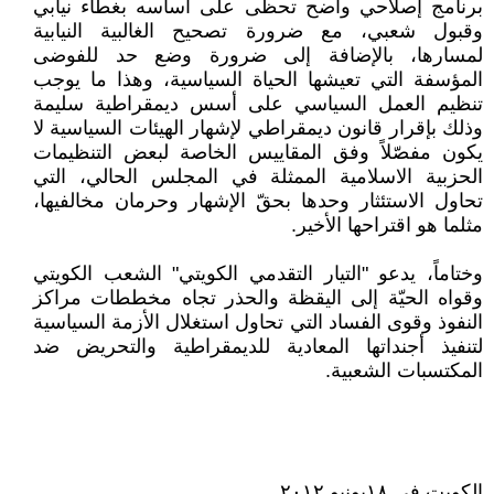
برنامج إصلاحي واضح تحظى على أساسه بغطاء نيابي
وقبول شعبي، مع ضرورة تصحيح الغالبية النيابية
لمسارها، بالإضافة إلى ضرورة وضع حد للفوضى
المؤسفة التي تعيشها الحياة السياسية، وهذا ما يوجب
تنظيم العمل السياسي على أسس ديمقراطية سليمة
وذلك بإقرار قانون ديمقراطي لإشهار الهيئات السياسية لا
يكون مفصّلاً وفق المقاييس الخاصة لبعض التنظيمات
الحزبية الاسلامية الممثلة في المجلس الحالي، التي
تحاول الاستئثار وحدها بحقّ الإشهار وحرمان مخالفيها،
مثلما هو اقتراحها الأخير.
وختاماً، يدعو "التيار التقدمي الكويتي" الشعب الكويتي
وقواه الحيّة إلى اليقظة والحذر تجاه مخططات مراكز
النفوذ وقوى الفساد التي تحاول استغلال الأزمة السياسية
لتنفيذ أجنداتها المعادية للديمقراطية والتحريض ضد
المكتسبات الشعبية.
الكويت في ١٨يونيو ٢٠١٢