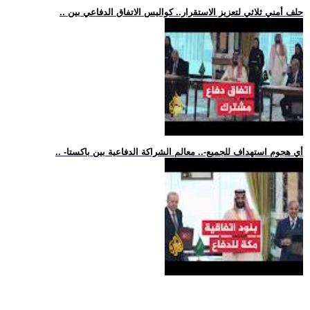
.. حلف أمني ثلاثي لتعزيز الاستقرار.. كواليس الاتفاق الدفاعي بين
.. -أي هجوم استهداف للجميع-.. معالم الشراكة الدفاعية بين باكستا