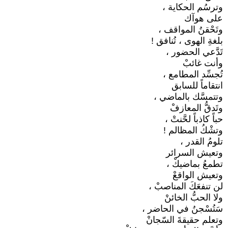
وترسُم الحكاية ،
على هوآك
وتَحْقنُ المواقف ،
بلغةِ الهوى ، تُنافق !
تَدَّعي الحضور ،
وأنت غائبْ
تُجسِّد المطامع ،
انتقاماً للسابق
وتتمسَّك بالماضي ،
وتَدقُّ المعازفْ
حباً كاذباً لحَّنتْ ،
وتشْكُ المظالم !
تلومُ القدر ،
وتعيش السرائر
تطمعُ بماضيكْ ،
وتعيش الواقعْ
لن تنفعَكَ المناصبْ ،
ولا الحبُّ الخائنْ
سَتُسْجنُ في الحاضر ،
وتعلم حقيقةَ السّجانْ