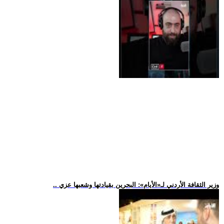
.. وزير الثقافة الأردني لـ«الأيام»: البحرين بقيادتها وشعبها عزي