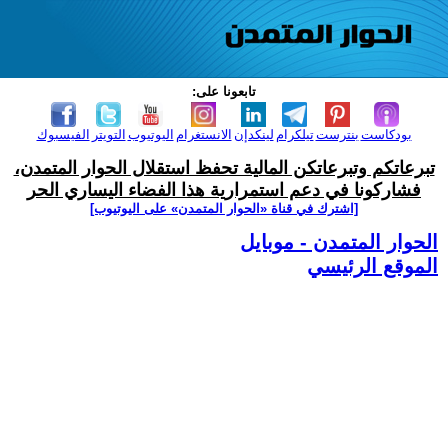
تابعونا على:
بودكاست
بنترست
تيلكرام
لينكدإن
الانستغرام
اليوتيوب
التويتر
الفيسبوك
تبرعاتكم وتبرعاتكن المالية تحفظ استقلال الحوار المتمدن،
فشاركونا في دعم استمرارية هذا الفضاء اليساري الحر
[اشترك في قناة ‫«الحوار المتمدن» على اليوتيوب]
الحوار المتمدن - موبايل
الموقع الرئيسي