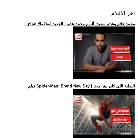
اخر الافلام
.. محمد علام وهيثم سعيد: ألبوم محمد عدوية الجديد استكمالا لنجاح
.. فيلم Spider-Man: Brand New Day | البداية اللي كان بيتر محتا