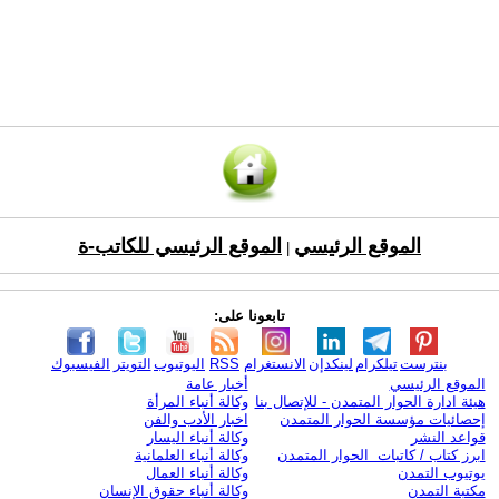
الموقع الرئيسي
الموقع الرئيسي للكاتب-ة
|
تابعونا على:
بنترست
تيلكرام
لينكدإن
الانستغرام
RSS
اليوتيوب
التويتر
الفيسبوك
الموقع الرئيسي
أخبار عامة
هيئة ادارة الحوار المتمدن - للإتصال بنا
وكالة أنباء المرأة
إحصائيات مؤسسة الحوار المتمدن
اخبار الأدب والفن
قواعد النشر
وكالة أنباء اليسار
ابرز كتاب / كاتبات الحوار المتمدن
وكالة أنباء العلمانية
يوتيوب التمدن
وكالة أنباء العمال
مكتبة التمدن
وكالة أنباء حقوق الإنسان