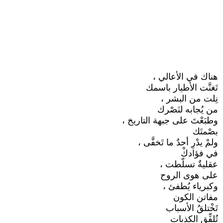
هناك في الأعالي ،
تَغنَّت الأطيار باسمك
نِلت من البشر ،
من يُجابه لنَصْرك
وطبَعْتَ على جبهة التاريخ ،
بصْمتَك
ولمْ يدْرِ أحدٌ ما تَخفَّى ،
في فؤادكْ
عقليةٌ تسلّطت ،
على هوى الروح
وكبرياء يُطفئ ،
مفاتن الكون
تَخْتلقُ الأسباب
تُلفِّق الكذبات