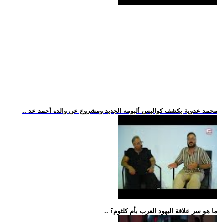
.. محمد عدوية يكشف كواليس ألبومه الجديد ومشروع عن والده أحمد عد
.. ما هو سر علاقة اليهود العرب بأم كلثوم؟