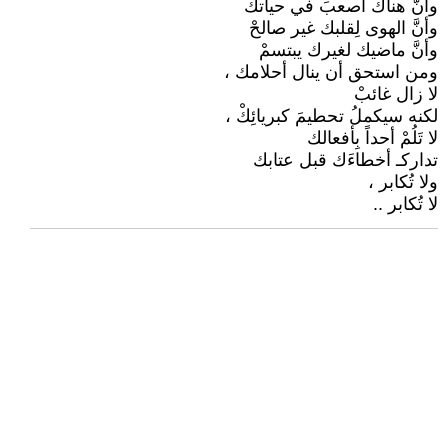
وأنَّ هناك أصعبَ في حياتكْ
وأنَّ الهوى لِقلبك غير صالحْ
وأنَّ ماضيك لغيرك يبتسمْ
ومن استحق أن ينال أحلامك ،
لا زال غائبْ
لكنه سيكملُ تحطيمَ كبريائِكْ ،
لا تَلُمْ أحداً بِأفعالك
تداركـ أخطاءَك قبل عتابك
ولا تُكابر ،
لا تُكابر ..