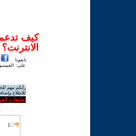
كيف تدعم-
الانترنت؟
تابعونا
على:
الفيسب
رأيكم مهم للج
للاطلاع وإضافة
تعليقات الف