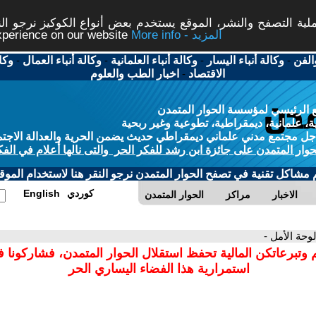
ة التصفح والنشر، الموقع يستخدم بعض أنواع الكوكيز نرجو النق
More info - المزيد
experience on our website
الفن
-
وكالة أنباء اليسار
-
وكالة أنباء العلمانية
-
وكالة أنباء العمال
-
وكا
الاقتصاد
-
اخبار الطب والعلوم
 الرئيسي لمؤسسة الحوار المتمدن
، علمانية، ديمقراطية، تطوعية وغير ربحية
ل مجتمع مدني علماني ديمقراطي حديث يضمن الحرية والعدالة الاجتم
حوار المتمدن على جائزة ابن رشد للفكر الحر والتى نالها أعلام في الفك
م مشاكل تقنية في تصفح الحوار المتمدن نرجو النقر هنا لاستخدام الموقع
كوردي
English
الاخبار
مراكز
الحوار المتمدن
لوحة الأمل -
 وتبرعاتكن المالية تحفظ استقلال الحوار المتمدن، فشاركونا 
استمرارية هذا الفضاء اليساري الحر