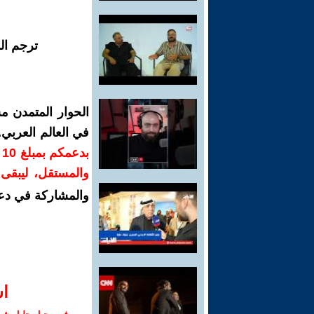
ترجم ال
الحوار المتمدن م
في العالم العربي
ب
والمستقل، ليبقى ص
والمشاركة في دع
ا‫