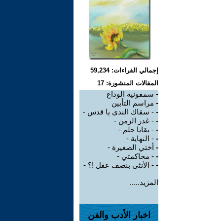
إجمالي القراءات: 59,234
المقالات المنشورة: 17
-
سمفونية الوداع
-
مراسم التأبين
-
- سقاك الندى يا قدس -
-
- غدر الزمن -
-
- بقايا حلم -
-
- النهاية -
-
أختي الصغيرة -
-
- محاكمتي -
-
- الأنثى بنصف عقل !؟ -
المزيد.....
اخبار الأدب والفن