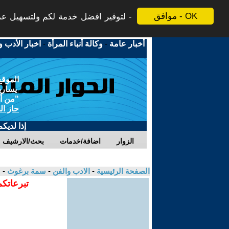
موافق - OK
لتوفير افضل خدمة لكم ولتسهيل عملي
أخبار عامة
-
وكالة أنباء المرأة
-
اخبار الأدب و
الموقع
يسارية
"من أج
حاز ال
إذا لديك
الزوار
اضافة/خدمات
بحث/الارشيف
الصفحة الرئيسية
-
الادب والفن
-
سمة برغوث
- 
تبرعاتكم