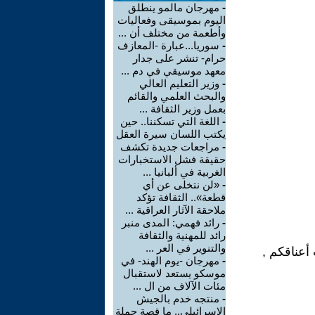
-
مهرجان مالمو ينطلق
اليوم بموسيقى وفعاليات
وأطعمة من مختلف أن ...
-
سوريا...عبارة -المعازف
حرام- تنشر على جدار
معهد موسيقي في دم ...
-
وزير التعليم العالي
والبحث العلمي والقائم
بعمل وزير الثقافة ...
-
اللغة التي تسكننا.. حين
يكتب اللسان سيرة العقل
-
مراجعات جديدة تكشف
حقيقة فشل الاستخبارات
الغربية في ألبانيا ...
-
«لن نتخلى عن أي
قطعة».. الثقافة تؤكد
ملاحقة الآثار العراقية ...
-
رائد فهمي: المدى منبر
رائد للمهنية والثقافة
والتنوير في العر ...
أعناقكم ,
-
مهرجان -يوم الهند- في
موسكو يستعد لاستقبال
مئات الآلاف من ال ...
-
منتجه خدم بالجيش
الإسرائيلي.. ما قصة حملة