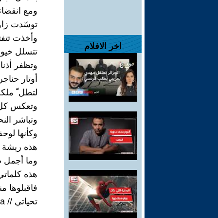
ومع انقضاء
توسّدت زاو
وأخذت تتفتح
اخر الافلام
تتسلل خيوط 
وتظفر أذناي
أوتار حناجر
لتطل ّ ملكة
وتعكس كل ب
وتباشر النح
وكأنها لوحة
هذه ريشة ا
وما أجمل ص
هذه كلماتي 
فاقبلوها من
تحياتي // Sema