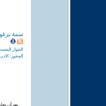
سمة برغو
الحوار المتمدن-العدد: 4491 - 14
المحور: الادب
بعد أن تجا