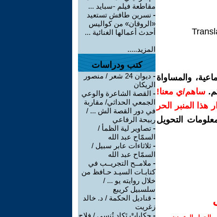
مقاطعة فيلم -سبايد ...
-
نسرين طافش تستعيد
«الروقان» من كواليس
Transl
أحدث أعمالها الغنائية ...
المزيد.....
كتب ودراسات
-
ديوان 24 شعر / منصور
اعية، والمساواة
الريكان
م.
ساهم/ي معنا!
-
القصة الشاعرة والوعي
الجمعي الحداثي/ مقاربة
رار هذا المنبر الحر
في دور القصة الش ... /
معلومات التحويل
ربيحة الرفاعي
-
تصاوير لية الظمأ /
السمّاح عبد الله
-
ثلاثاءات عابر سبيل /
السمّاح عبد الله
-
ملامــح التجريــب في
كتابـات السيـد حـافظ من
خلال روايته يو ... /
سلسبيل كريبع
-
قناديل الحكمة / د. خالد
زغريت
-
حكاياتْ تَكاد تُنسى / فلاح