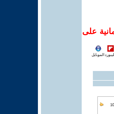
انية على
يبورد
الموبايل