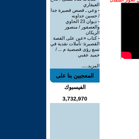
الحوار المتمدن
العيفاري
-
وعي ـ قصص قصيرة جدا
/ حسين جداونه
-
ديوان 23 الحاوي
والعصفور / منصور
الريكان
-
كتاب «عين على القصة
القصيرة: تأملات نقدية في
تسع رؤى قصصية م ... /
حميد عقبي
المزيد.....
المعجبين بنا على
الفيسبوك
3,732,970