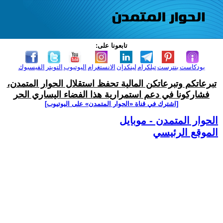
تابعونا على:
بودكاست
بنترست
تيلكرام
لينكدإن
الانستغرام
اليوتيوب
التويتر
الفيسبوك
تبرعاتكم وتبرعاتكن المالية تحفظ استقلال الحوار المتمدن،
فشاركونا في دعم استمرارية هذا الفضاء اليساري الحر
[اشترك في قناة ‫«الحوار المتمدن» على اليوتيوب]
الحوار المتمدن - موبايل
الموقع الرئيسي