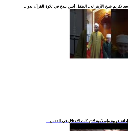
.. بعد تكريم شيخ الأزهر له.. الطفل أنس يبدع في تلاوة القرآن بدو
.. إدانة عربية وإسلامية لانتهاكات الاحتلال في القدس