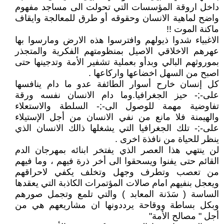
داخل اروقة المؤسسات التي تحولت الى مساجد مفهوم
واضح لماهية الانسان وحقوقه أو طرق للمعالجة وايقاف
ماكنة الموت !!
الاغبياء شدوا ذيولهم وافترسوا هذه الارض ومارسوا بها
عهرهم الاخلاقي الاصيل بمنظومتهم الفكرية والمتجذر
بموروثهم البالي وبدأو بعملية تشفير الأمة وتدجينها حتى
اصبح من السهل اخضاعها واركاعها .
كل إنسان خارح أسوار الطائفة عدو ما دام ينافسها
علی-;- حيز الجغرافيا.وما دام الانسان نفسه ورقة
تفاوضية مهمة للوصول الی-;- السلطة والاستعلاء
والهيمنة فلا مانع من نفي الانسان من أجل الإستيلاء
علی-;- تلك الجغرافيا التي يشغلها ذالك الانسان الذي
ينظر للحياة من نافذة اخرى .
لن ينتهي هذا العصر الذي يفتخر ابنائه بمهرجان الدم
القائم حتى يفنوا ويسحقوا الى أخر ذرة فيهم ، وما فيهم
من تعصب وتطرف وجهل وتخلف يكفي لاحراقهم
ويعجل بنفيهم امام صالات المؤتمرات الكاذبة التي يعقدها
الساسة ( سَدَنة المعابد ) والتي تلمع وتجمل صورهم
وبكل بساطة ووقاحة يرددونها ان مشاريعهم هي من
أجل " مصالح الأمة"