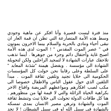
منذ فترة ليست قصيرة وأنا افكر عن ماهية وجودي
وسط هذه الأمة المتصارعة التي تظن ان قمة العار ان
نبقى أحياء وننادي بالحرية والسلام بينما الاخرون يموتون
في " عصر الموت المقدس " ! الموت لدى هذه الأمة
اصبح غاية وأحتفال دائم وجزء من جوهرها . أينما تذهب
تلاحقك عبارات الشهادة لا لتمجيد الراحلين ولكن لتحويلة
الشهادة الى مؤسسة . وبفضل هيمنة "سَدَنة المعابد "
على السلطة وعلى رقابنا نحن حولت كل المؤسسات
الحكومية الى خلايا تجنيد وتلقين ثقافة الموت . مبدأ
التلقين الذي حول عقول الناس والاطفال خصوصا الى
مكب لصب افكارهم ومواعظهم المريضة واقناع الاخر
بكراهية الحياة الزائلة والتي لا قيمة لها من منظورهم .
هنا كل طاقات الدولة تحولت الى خلايا تبث وتنشط ثقافة
الموت والشهادة وترهن مصير الانسان بمدى تمسكه
بالشهادة في سبيل الله او في سبيل الشيطان ! لا تجد