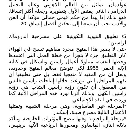
غولدمان، تماثل بين العالم اللاهوتي وعالم التخييل
الدرامي، الثاني يمتص الأول بتطويره وجعله أكثر إتساقا.
فهو بذلك إذا يبدأ من حكم قيمي جمالي مؤكدا أن الفن
والأدب يجب أن يسعيا إلى تحقيق أفضل إتساق. 20
5/ تطبيق البنيوية التكوينية على مسرحية أندروماك
لراسين:
حتى لا يصير هذا المنهج مجرد مفاهيم تسبح في الهواء،
كان التطبيق جزء لا يتجزأ من خطة العمل التي اعتمدها
وخطها لنفسه، متناولا أعمال راسين وباسكال في كتابه
الإله الخفي 1955 لكي تتوضح معالم المنهج وحدوده،
ولعل أن من المفيد لا منهجيا فقط بل حتى تطبيقيا أن
نفهم المراحل التي توزعت خلالها إنتاجات راسين فليس
من المعقول أن تكون رؤية راسين الشاب هي رؤية
راسين الكهل، ولذلك آثرنا نورد هذه المراحل الآتية كما
وردت في النقد الاجتماعي
*المرحلة غير المأساوية: وهي مرحلة الشبيبة وتمثلها
الأعمال التالية مصرع طيبة، إسكندر
*مرحلة التراجيدية وفيها تتضح المؤثرات الخارجية وتتأكد
دلالة التأزم المأساوي ومحورها الرباعية الآتية برينيس،