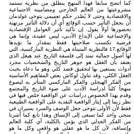
كما اتضح سابقا فهذا المنهج ينطلق من نظرية تستمد
مشروعيتها من العالم الخارجي ومضامينه الاجتماعية
والاقتصادية وحتى لا يُصْدر حكم تعميمي يتوخى غولدمان
أن يجعل التأثير حسب الوقائع أي أن دلالة التأثير مرتهنة
بحضورها أولاً يقول. إن تأكيد تأثير العوامل الإقتصادية
والإجتماعية على الإبداع الأدبي، ليس عقيدة، وإنما هي
فرضية تكتسب صلاحيتها فقط بمقدار ما تؤيدها
الوقائع.17 فالنظرية المتبناة هي النظرية الماركسية، التي
لها أصول جمالية تمتد إلى فلسفة التاريخ عند هيغل الذي
يعتقد بأن العقل هو جوهر التاريخ والشخصيات مجرد
أدوات يستعين بها لتحقيق قصد كلي وهو ما دعاه بخبث
العقل الكلي، وقد تناول لوكاش بعض المفاهيم الأساسية
من الفكر الهيجلي والفكر الماركسي المتأثر به ليصوغ
منهجاً كلياً لدراسة الأدب على ضوء التاريخ والمجتمع
وقدم بهذا الخصوص دراسات عن الواقعية خلص فيها في
نظر زيما إلى إيثار الواقعية النقدية على الواقعية الطبيعية
فقط لأن الأولى تتوخى جعل الوصف والسرد يسيران في
منحى واحد كما تسعى إلى الإتساق وهذا نابع كما أشرنا
من الفكر الجدلي الذي يؤمن بالكلية، أي كلية العالم
وإتساقه، لأن كل ما هو عقلي هو واقعي وكل ما هو