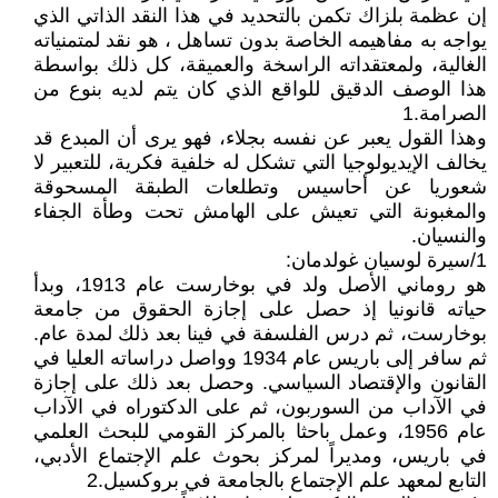
إن عظمة بلزاك تكمن بالتحديد في هذا النقد الذاتي الذي
يواجه به مفاهيمه الخاصة بدون تساهل ، هو نقد لمتمنياته
الغالية، ولمعتقداته الراسخة والعميقة، كل ذلك بواسطة
هذا الوصف الدقيق للواقع الذي كان يتم لديه بنوع من
الصرامة.1
وهذا القول يعبر عن نفسه بجلاء، فهو يرى أن المبدع قد
يخالف الإيديولوجيا التي تشكل له خلفية فكرية، للتعبير لا
شعوريا عن أحاسيس وتطلعات الطبقة المسحوقة
والمغبونة التي تعيش على الهامش تحت وطأة الجفاء
والنسيان.
1/سيرة لوسيان غولدمان:
هو روماني الأصل ولد في بوخارست عام 1913، وبدأ
حياته قانونيا إذ حصل على إجازة الحقوق من جامعة
بوخارست، ثم درس الفلسفة في فينا بعد ذلك لمدة عام.
ثم سافر إلى باريس عام 1934 وواصل دراساته العليا في
القانون والإقتصاد السياسي. وحصل بعد ذلك على إجازة
في الآداب من السوربون، ثم على الدكتوراه في الآداب
عام 1956، وعمل باحثا بالمركز القومي للبحث العلمي
في باريس، ومديراً لمركز بحوث علم الإجتماع الأدبي،
التابع لمعهد علم الإجتماع بالجامعة في بروكسيل.2