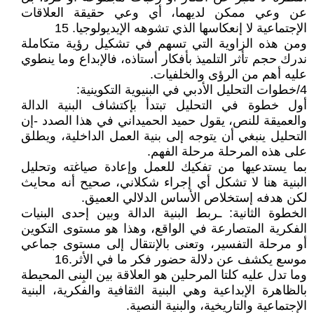
عن وعي ممكن لديهما، أي وعي حقيقة العلاقات
الإجتماعية لا إنعكاسها الذي تشوهه الإيديولوجيا. 15
ومن هذه الزاوية التي تسهم في تشكيل رؤية متكاملة
ندرك حجم تأثر التلميذ بأفكار أستاذه، فالإبداع وما ينطوي
عليه أهم من الرؤى والخلفيات.
4/خطوات التحليل الأدبي في البنيوية التكوينية:
أول خطوة في التحليل تبتدأ بإكتشاف البنية الدالة
والعميقة للنص، يقول حميد الحميداني في هذا الصدد -إن
التحليل ينبغي أن يتوجه إلى بنية العمل الداخلية، ويطلق
على هذه المرحلة مرحلة الفهم.
بما يستدعيها من تفكيك للعمل وإعادة صياغته وتحليل
البنية هنا لا تشكل أي إجراء شكلاني، صحيح أنه محايث
لكن هدفه إستخلاص الأساس الدلالي العميق.
الخطوة الثانية: ـربط البنية الدالة وبين إحدى البنيات
الفكرية المتصارعة في الواقع، وهذا هو مستوى التكوين
أو مرحلة التفسير، وتعنى بالإنتقال إلى مستوى جماعي
موسع يكشف عن دلالة حضور فكر ما في الأثر.16
وما تدل عليه كلتا المرحلين هو العلاقة بين البِنى المحيطة
بالظاهرة الإبداعية وهي البنية الثقافية والفكرية، البنية
الإجتماعية والتاريخية، والبنية النصية.