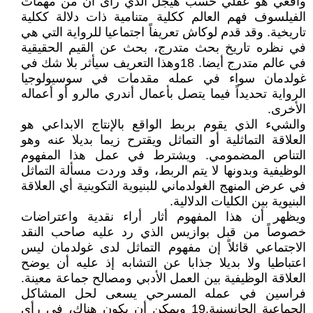
واقعي هو عقلي حسب هيجل الذي رأى أن من مهمات
الفيلسوف فهم العالم ككلية متنامية ذات دلالة ككلية
تاريخية. وقد قدم لوكاش تعريفاً اجتماعيا للرواية التي هي
في نظره تاريخ بحث متدرج، بحث عن القيم الحقيقية
في عالم متدرج أيضا. 18وهذا التعريف سيأثر بلا شك في
غولدمان سواء في عمله مقدمات في سوسيولوجيا
الرواية تحديداً فيما يتصل بأعمال أندري مالرو أو أعماله
الأخرى.
والشيء الذي يقوم بربط الواقع بالإنتاج الابداعي هو
العلاقة التماثلية أو التماثل ويقترح زيما بديلا عنه وهو
التناص المضمومي. ويشترط في عمل هذا المفهوم
الوظيفية وبدونها لا يتم الربط، وقد وردت مسألة التماثل
في عرض المنهج الغولدماني للبنيوية التكوينية أي العلاقة
البنيوية بين الكليات الدلالية.
ويظهر أن هذا المفهوم أثار أراء نقدية واعتراضات
خصوصاً من قبل بوازيس الذي رد عليه صاحب النقد
الاجتماعي قائلاً إن مفهوم التماثل لدى غولدمان ليس
اعتباطيا ولا بديلا جذابا عن التشابه إذ عليه أن يوضح
العلاقة الوظيفية بين العمل الأدبي ومصالح جماعة معينة.
فراسين في عمله المسرحي يسعى لحل المشاكل
الجماعية الجانسنية.19 ويمكن أن يكون هناك، في رأي