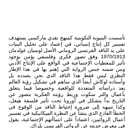
تأسست البنيوية التكوينية كمنهج نقدي ماركسي يستهدف
تفسير كل إنتاج إنساني، في إعتماد على تحليل البنيات
على يد الناقد الفرنسي الروماني الأصل لوسيان غولدمان
1970/1913 وفق تصور فكري وفلسفي يؤمن بوجود
تأثير للمعطيات الإجتماعية في الواقع على الإنتاج الأدبي
ومن ضمنه جنس الرواية التي إهتم بها في هذا الإطار
النظري ليس فقط هذا الناقد الذي نحن بصدده بل
وأستاذه لوكاش أيضاً الذي ساهم في تشكيل رؤية العالم
بعد دراساته المتعددة للواقعية وخصوصا فيما يتعلق
بأعمال والتر سكوت وربط رؤيته الفكرية بتصور عن
التاريخ بدأ يتشكل في أوروبا تحت تأثير فلسفة هيغل،
وكذا تنبيهه إلى ضرورة إحتياط الناقد من الوقوع في
الخطأ الفادح الذي ينشأ عن النظرة الميكانيكية في تفسير
أعمال الروائيين، اعتماداً على انتماأتهم الإجتماعية، يقول
في معرض حديثه عن الروائي الفرنسي بلزاك.