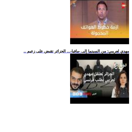
.. مهدي لعريبي: من السينما إلى -مافيا-... الجزائر تقبض على زعيم