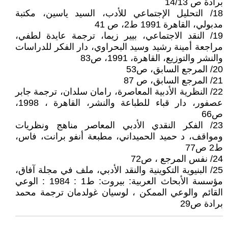
برادة ص 14/13
18/ التحليل الإجتماعي للأدب، السيد ياسين، مكتبة
مدبولي، القاهرة 1991 ط2، ص 41
19/ النقد الاجتماعي، بيير زيما، ترجمة عايدة لطفي،
مراجعة أمينة رشيد وسيد البحراوي، دار الفكر للدراسات
والنشر والتوزيع، القاهرة، 1991، ص83
20/ المرجع السابق، ص53
21/ المرجع السابق، ص 87
22/ النظرية الأدبية المعاصرة، رامان سلدان، ترجمة جابر
عصفور، دار قباء للطباعة والنشر، القاهرة ، 1998،
ص66
23/ الفكر النقدي الأدبي المعاصر مناهج ونظريات
ومواقف، د حميد الحميداني، مطبعة أنفو برانت، فاس،
ط2 ص77
24/ نفس المرجع ، ص72
25/ البنيوية التكوينية والنقد الأدبي، ملف في مجلة آفاق،
مؤسسة الأبحاث العربية: بيروت: ط1 : 1984 : الوعي
القائم والوعي الممكن ، لوسيان غولدمان ترجمة محمد
برادة ص29