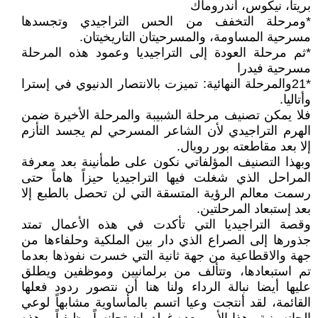
بريتا، نيكوس، أندروماك
*ومرحلة التخفف من الحس التراجيدي وتجسدها
مسرحية المساومة، والمسرحيتان التاريخيتان.
*ثم مرحلة العودة إلى التراجيديا وعمود هذه المرحلة
مسرحية فيدرا
*21والمرحلة النهائية: تميزت بالانتصار الدنيوي في إسترا
وأتاليا.
فلا يمكن تصنيف مرحلة الشبيبة والمرحلة الأخيرة ضمن
الهرم التراجيدي لأن الشاعر المسرحي لم يجسد التأزم
إلا بعد مقاطعته بور رويال.
وبهذا التصنيف المؤلفاتي نكون على طمأنينة بعد معرفة
المراحل الذي شغلت فيها التراجيديا حيزاً هاماً حتى
رسمت معالم الرؤية المتسقة التي لن تحصل بالطبع إلا
بعد إستبعاد المرحلتين.
وقصة التراجيديا التي تأكدت في هذه الأعمال تمتد
جذورها إلى الصراع الذي دار بين الملكية وحلفاءها من
جهة والاقطاعية من جهة ثانية التي خسرت نفوذها بعدما
تم استبعادها، وتتألف من برلمانيين وموظفين ويطلق
عليها أيضا نبالة الرداء ولنا هنا أن نتصور ردود فعلها
القائمة، لقد أنتجت وعيا اتسم بالمأساوية مشابهاً لوعي