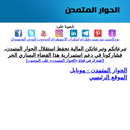
تابعونا على:
بودكاست
بنترست
تيلكرام
لينكدإن
الانستغرام
اليوتيوب
التويتر
الفيسبوك
تبرعاتكم وتبرعاتكن المالية تحفظ استقلال الحوار المتمدن،
فشاركونا في دعم استمرارية هذا الفضاء اليساري الحر
[اشترك في قناة ‫«الحوار المتمدن» على اليوتيوب]
الحوار المتمدن - موبايل
الموقع الرئيسي