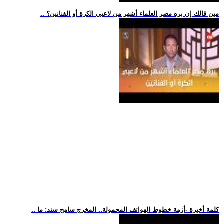
.. مين قالك إن بره مصر العلماء أشهر من لاعبي الكرة أو الفنانين؟
.. كلمة أخيرة -أزمة خطوط الهواتف المحمولة.. المخرج سامح سند: ما