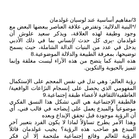
3/مفاهيم أساسية عند لوسيان غولدمان
/*البنية الدلالية: وتفترض علاقة العناصر ببعضها البعض مع
وجود وظيفة لهذه العلاقة، ويذكر سعيد علوش أن
غولدمان -يرى كل حدث /إنساني بما في ذلك الأدبي
يدخل في عدد من البنيات الدالة الشاملة، حيث يسمح
توضيحها، بمعرفة الطبيعة والدلالة الموضوعية.8
هذه البنية كما يتضح من هذه الآراء ليست مغلقة وإنما
تتميز بالحيوية والتكوين.
رؤية العالم: وهي تدل في نفس المعجم على الإستكمال
المفهومي الذي يحصل على إنسجام النزَاعات الواقعية/
العاطفية/الثقافية لأعضاء طبقة إجتماعية.9
فالطبقة الإجتماعية هي التي تشكل هذا النسق الفكري
موضوعياً والمبدع يعمل على إيضاحه في قالب فني، أي
أن الرؤية موجودة قبل تحقق الإبداع وبعده
وهذا الأمر يطرح تساؤلاً لماذا لا يكون الفرد بتعبير آخر
المبدع هو صاحب هذه الرؤية؟ يجيب غولدمان قائلاً
الرؤية للعالم وقائع إجتماعية ملتحمة إلا أن فكر