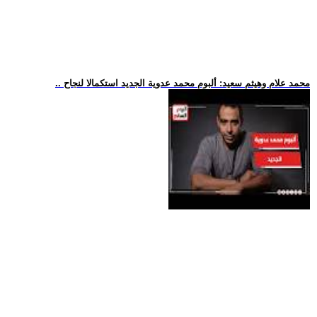
.. محمد علام وهيثم سعيد: ألبوم محمد عدوية الجديد استكمالا لنجاح