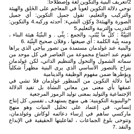
2/تعريف البنية والتكوين لغة وإصطلاحاً:
توحي دلالة التكوين لغوياً في المعاجم على الخَلق والهيئة
والتركيب والتعليم، تقول جميل التكوين: أي جميل
الصورة والهيئة3 وكوّن الشيء: أحدثه وركبه.4 والتكوين:
التدريب والتربية والتعليم.5
البَنِيَّةُ : كلُّ ما يُبْنَى، والجمع : بِنِّى . و البنْيَةُ هيئة البناء ،
ومنه بِنْية الكلمة : أي صيغتها ، وفلان صحيح البِنْيَة .6
والبنية عند غولدمان مستمدة من تصور بياجي الذي يراها
تقوم عند اجتماع مجموعة من العناصر في كل موحد من
سماته الشمول والتحول والتنظيم الذاتي، لكن غولدمان
ينزاح بالتصور الأساسي الذي يرى البنية مظهراً شكلياً
ويؤطرها ضمن مفهوم الوظيفة والدينامية
أما دلالة التكوين من المنظور غولدمان فلا تشي في
عمقها بأي معنى من معاني النشأة بل تفيد الدلالة
الإجتماعية والتوليد بمعنى توليد الرموز المرجعية
*/والبنيوية التكوينية: هي منهج يستهدف ـ تفسيرـ كل إنتاج
إنساني، في إعتماد على تحليل البنيات وهو منهج
ماركسي ساهم في إرساء دعائمه لوكاش وغولدمان،
وتتوخى بلوغ الجماعات ، لفاعليتها الحقيقية في الإبداع
والنقد .7