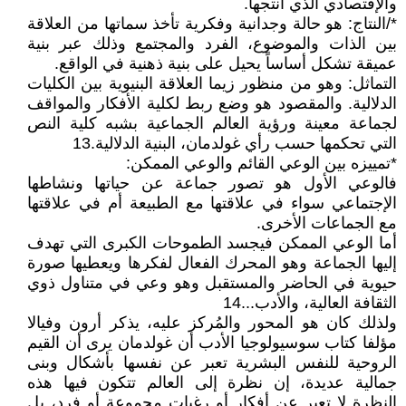
والإقتصادي الذي أنتجها.
*/النتاج: هو حالة وجدانية وفكرية تأخذ سماتها من العلاقة
بين الذات والموضوع، الفرد والمجتمع وذلك عبر بنية
عميقة تشكل أساساً يحيل على بنية ذهنية في الواقع.
التماثل: وهو من منظور زيما العلاقة البنيوية بين الكليات
الدلالية. والمقصود هو وضع ربط لكلية الأفكار والمواقف
لجماعة معينة ورؤية العالم الجماعية بشبه كلية النص
التي تحكمها حسب رأي غولدمان، البنية الدلالية.13
*تمييزه بين الوعي القائم والوعي الممكن:
فالوعي الأول هو تصور جماعة عن حياتها ونشاطها
الإجتماعي سواء في علاقتها مع الطبيعة أم في علاقتها
مع الجماعات الأخرى.
أما الوعي الممكن فيجسد الطموحات الكبرى التي تهدف
إليها الجماعة وهو المحرك الفعال لفكرها ويعطيها صورة
حيوية في الحاضر والمستقبل وهو وعي في متناول ذوي
الثقافة العالية، والأدب...14
ولذلك كان هو المحور والمُركز عليه، يذكر أرون وفيالا
مؤلفا كتاب سوسيولوجيا الأدب أن غولدمان يرى أن القيم
الروحية للنفس البشرية تعبر عن نفسها بأشكال وبنى
جمالية عديدة، إن نظرة إلى العالم تتكون فيها هذه
النظرة لا تعبر عن أفكار أو رغبات مجموعة أو فرد، بل