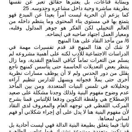
وبمثابة قناعات، بل يعتبرها حقائق تعبر عن نفسها
بطريقة مباشرة وحية داخل مشاعره وحدوسه. 25
كما يزعم أن الحرية ليست أمراً بعيداً عن المبدع فهو
يتمتع بها في مستوى بناء المحتوى وما ينتظم داخله من
العالم التخييلي لكن الفكر هو جوهر المدلول وقلبه،
ومعيار العمل اجتهاد صاحبه في ايضاحه.
6/ من مآخذ النقاد على هذا المنهج
لا شك أن هذا المنهج قد قدم تفسيرات مهمة في
الدراسات الاجتماعية للأدب لكنه على أهمية مشروعه لم
يسلم من الثغرات تماماً كباقي المناهج النقدية، وما زال
ينتظر بعض التعديلات الحاسمة حتى يتأسس كمنهج ناجع
يقلل من دور الحدس ولم لا أن يوظف مسارات نظرية
أخرى حتى يملأ فجواته ويسهل للدارس تنظيم آراءه
وتحليلاته في تلمس البنيات المتعددة. ومن بين المآخذ
عدم وضوح مفهوم البنية ولذلك وجدنا مشكلة على صعيد
الإصطلاح هي ولفظة التكوين ودفعا للإلتباس قمنا بشرح
المركب اللفظي في توجهه العام والمعروف لدى النقاد
لأن مفهوم البنية هنا لا يدل على أي إجراء شكلاني أو فهم
لساني لمعناها.
ثانيا: فيما يتعلق بطبيعة البنية الدالة فهي ليست أحادية بل
قد تكون متعددة ومتنوعة تشترك فيها عناصر الظاهرة