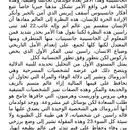
الجانسينية وهذا الأمر يعده غولدمان تجانساً وظيفياً، وهذه
الجماعة في واقع الأمر تشكل مذهباً جبريا خاصاً تتبع
أفكار جانسينوس أسقف إيريس الذي آمن بالجبر وأنكر
الإرادة الحرة للإنسان، هذه النظرة إلى العالم مفادها أن
الإنسان منقسم بين عالم آثم وإله غائب.22 لقد تبنى
راسين هذه النظرة لكننا نقول هذا الأمر بحذر شديد فمن
المعلوم أن الجانسينية جانسينيات منها المتطرف ومنها
المعتدل لكنها كلها تُجمع، على إنعدام الأمل التاريخي
وضياع الانسان، راسين تبنى الفكر الأول الذي يخص
باركوس لكن بتطور وفق تطور الجنسانية ككل
يمثل المستوى الأول من التحليل تحديده للبنية الدلالية
ويتضح ذلك في عرضه لشخصيات المسرحية وهي
أندروماك وتشير إلى دلالة الوفاء والمرأة التي تحاول أن
تحافظ على قيمها المثالية إزاء عالم متسم بالزيف
والخديعة والمكر وهذه الصفات تميز الشخصيات المتبقية
وهي بيروس وأوريست وهرميون، التي حافزها جامح هو
طلب السعادة لكن بوسائل غير مشروعة. ووجد غولدمان
أنها أندروماك هي الشخصية الوحيدة التي يصدق عليها ما
قاله راسين عن شخصياته، لا هي طيبة كل الطيبوبة ولا
سيئة كل السوء.23 وهذه المقولة تشير إلى وضع برزخي
بين وفاء وحفاظ على قيم تندثر في عالم يطبعه إنهيار