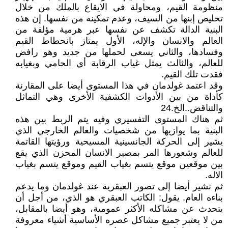
منظومة القيم، ومحاولة في الايقاع بالملك من خلال
تخليص إبنها من السيف، وعدم تمكينه من نفسها. إن هذه
البنية الدالة تكشف عن نفسها عبر هرمية مؤلفة من
العالم والانسان والإله، الأول يمتاز بانحطاط القيم
وفسادها، والثاني يسعى لحملها من جديد وهو رافض
للعالم، والثالث يمثل غياب الرقابة أي الحامي وبغيابه
فقدت تلك القيم.
وقد اعتمد غولدمان في هذا المستوى أيضا على المقارنة
كأداة من بين الأدوات الكشفية الأخرى وهي التماثل
والتناقض..الخ.24
ثم هناك المستوى التفسيري وفيه يتم الربط بين هذه
البنية بما يوازيها من شخصيات والعالم الخارجي الذي
يشير إلى الحركة الجانسينية المسيحية ورؤيتها القاتمة
للعالم وشعورها المر بمصير الانسان المحزن الذي يقع
بين موقعين موقع يتسم بغياب القيم وموقع يتسم بغياب
الاله.
ثم نشير أيضا إلى تصور العبقرية عند غولدمان وما يدعم
بناءه العام. يقول: الكاتب العبقري هو الذي، من أجل أن
يتحدث عن مشاكله الأكثر عمومية، وهو أيضا بالمقابل،
من لا يعتبر جميع مشاكل عصره الأساسية أشياء معروفة