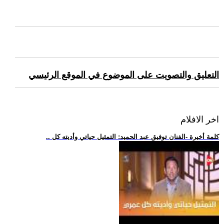
التعليق والتصويت على الموضوع في الموقع الرئيسي
اخر الافلام
.. كلمة أخيرة -الفنان توفيق عبد الحميد: التمثيل حياتي وأديته كل