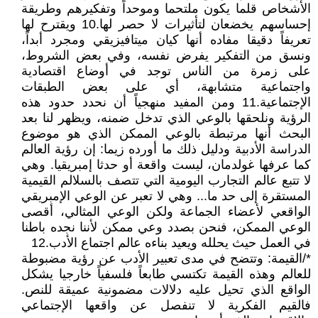
الأشخاص قلما يكون ملتحما وموحداً وتفكيرهم وطريقة
إحساسهم يخضعان لتأثيرات لا حصر لها.10 ويقترح لها
تعريفاً دقيقا مفاده أنها كيان ميتافيزيقي ومجرد أبداً،
ونسق من التفكير يفرض نفسه، وفي بعض الشروط،
على زمرة من الناس توجد في أوضاع اقتصادية
واجتماعية متشابهة، أي على بعض الطبقات
الإجتماعية.11 ومن المفيد منهجياً أن نحدد حدود هذه
الرؤية ونلحقها بالوعي الذي تدخل ضمنه، ويظهر لنا بعد
البحث أنها مرتبطة بالوعي الممكن الذي هو موضوع
الدراسة الأدبية ودليل ذلك ما أورده زيما: إن رؤية العالم
كما عرفها غولدمان، ليست واقعة أو حدثا إمبريقيا. وهي
لا تتبع عالم التجارب اليومية التي تتصف بالسلالم القيمية
المستقرة إلى حد ما... وهي لا تعبر عن الوعي الإمبريقي
الواقعي لأعضاء الجماعة ولكن الوعي المثالي، أقصى
الوعي الممكن، فنحن بصدد وعي ممكن لأننا نجده باطنا
في العمل حيث يحلله ويعيد بناءه عالم اجتماع الأدب.12
*/القيمة: وتتضح في مدى تعبير الأدب عن رؤية مضبوطة
للعالم وهذه القيمة تكتسي طابعاً فلسفياً خارجيا يشكل
الواقع الذي تحيل عليه دلالات مضمونية عميقة للنص.
فالقيم الفكرية لا تنفصل عن واقعها الإجتماعي