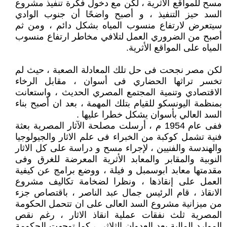
مسح للمواقع الأثرية ، لكن مع دخول فكرة تنفيذ مشروع
السد حيز التنفيذ ، و أصبح واضحًا أن جنوب الوادي
سيتعرض لارتفاع منسوب المياه بشكل دائم ، ومن ثم
أصبح من الضروري العمل لتلافي مخاطر ارتفاع منسوب
المياه على المواقع الأثرية.
لكن مصر نجحت فى حل تلك المعادلة الصعبة ، حيث لم
تخسر تراثها الحضاري فى أسوان ، مقابل الرخاء
الاقتصادي وتنمية المجتمع المصري الحديث ، واستعانت
بمنظمة اليونسكو للقيام بتلك المهمة ، بعد ان أصبح بناء
السد العالي بأسوان يشكل خطرا عليها .
ففى عام 1954 م ، أرسلت مصلحة الآثار المصرية بعثة
فنية تشمل كوكبة من الخبراء فى علم الاثار والجيولوجيا
والهندسة والفنيين ، لإجراء مسح و دراسة على كل الاثار
النوبية والمقابر والمعابد الأثرية المعرضة للغرق وفى
مقدمتها معابد ابوسمبل و فيلة ، ووضع برامج عن كيفية
العمل على إنقاذها ، ونظرا لضخامة تكاليف مشروع
الانقاذ ، قام الرئيس جمال عبد الناصر ، باقتصاص جزء
من ميزانية مشروع السد العالى على ان تتحمل الحكومة
المصرية ثلث نفقات عملية انقاذ الاثار ، رغم نقص
الموارد المالية بعد العدوان الثلاثي ، كما توجهت الحكومة