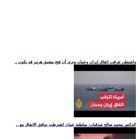
.. واشنطن تترقب اتفاق إيران وعمان وترى أن فتح مضيق هرمز قد يكون
.. الدكتور محمد صالح صدقيان: سلطنة عمان اشترطت توافق الاتفاق مع