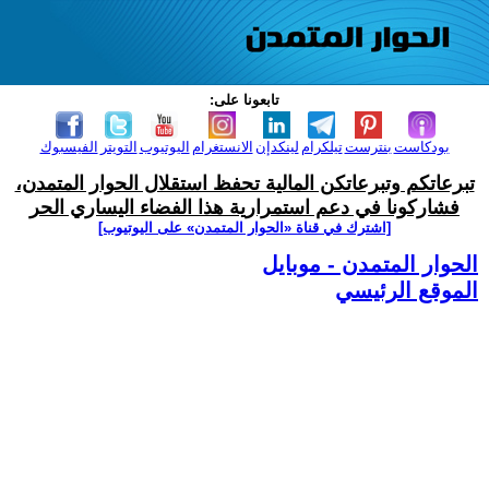
تابعونا على:
بودكاست
بنترست
تيلكرام
لينكدإن
الانستغرام
اليوتيوب
التويتر
الفيسبوك
تبرعاتكم وتبرعاتكن المالية تحفظ استقلال الحوار المتمدن،
فشاركونا في دعم استمرارية هذا الفضاء اليساري الحر
[اشترك في قناة ‫«الحوار المتمدن» على اليوتيوب]
الحوار المتمدن - موبايل
الموقع الرئيسي