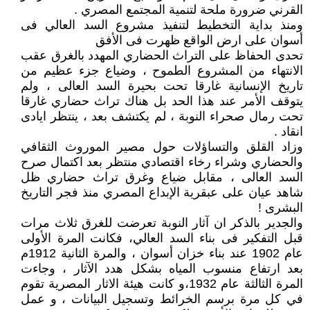
القرني ضرورة ملحة لتنمية المجتمع المصري .
ومنذ بداية التخطيط لتنفيذ مشروع السد العالي فى
أسوان على ارض الواقع ظهرت فى الأفق
تحدى الحفاظ على التراث الحضاري المهدد بالغرق عقب
الانتهاء من المشروع الطموح ، وضياع جزء عظيم من
تاريخ الإنسانية غارقا تحت بحيرة السد العالى ، ولم
يتوقف الأمر عند هذا الحد بل هناك تراث حضاري غارقا
تحت رمال صحراء النوبة ، لم يكتشف بعد ، ينتظر ايادى
انقاد .
وزاد القلق والتساؤلات حول مصير الموروث الثقافي
والحضاري وشراء رخاء اقتصادي منتظر بعد اكتمال صرح
السد العالى ، مقابل ضياع وغرق تراث حضاري ظل
شاهد عيان على عبقرية الإبداع المصري منذ فجر التاريخ
البشرى !
والجدير بالذكر ان آثار النوبة تعرضت للغرق ثلاث مرات
قبل التفكير فى بناء السد العالي، فكانت المرة الأولى
عام 1902 عند بناء خزان أسوان ، والمرة الثانية 1912م
بعد ارتفاع منسوب المياه بشكل هدد الآثار ، وجاءت
المرة الثالثة عام 1932،و كانت هيئة الاثار المصرية تقوم
في كل مرة برسم الخرائط وتسجيل البيانات ، و عمل