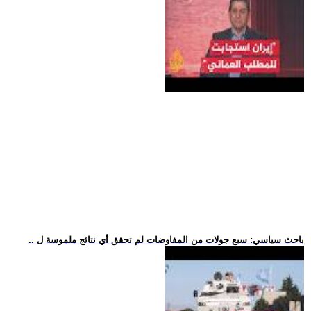
.. باحث سياسي: سبع جولات من المفاوضات لم تحقق أي نتائج ملموسة ل