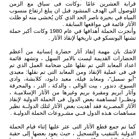
قرابة العشرين عامًا ،وكانت فى سباق مع الزمن
للوصول الى الهدف المنشود قبل ان يبلغ ارتفاع منسوب
المياه في بحيرة ناصر الحد الذي كان يُخشى منه لو ظلت
الآثار قائمة في مواقعها السابقة .
وأنجزت الحملة أهدافها في عام 1980 وكانت أكبر حملة
تشنها اليونسكو في تاريخها لإنقاذ الآثار .
لاشك بان مهمة إنقاذ آثار حضارة إنسانية من أعظم
الحضارات القديمة ليست بالامر السهل ، وتشهد قائمة
اعداد المعابد التي تم نقلها على ضخامة العمل الذي تم
في فى عملية الإنقاذ ومن المعابد التى تم نقلها: معبدى
"أبو سمبل"، ومعابد فيلة، معبد دابود، كلابشة، وادى
السبوع، دندور ، بيت الوالى ، والدكة ، الدر ، والمحرقة
وآثار ابريم ومقبرة بريم وغيرها من الآثار الإسلاميـة ،
ونظــرا لمساهمة بعض الدول فى الحملة الدولية لإنقاذ
الآثار المصـرية فقد أهديت بعض الآثار لتلك الدولــة نظير
مساهمات هـذه الدول فــي مشـروعات الحملة الدوليـة .
كما تم جمع قطع الآثار التى عثر عليها إثناء قيام الحملة
الدولية بالتنقيب والتسجيل ، حيث يعود بعضها إلى حقبة