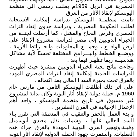
المصرية فى ابريل 1959م بطلب رسمى الى منظمة
اليونسكو لإنقاذ الآثار من الغرق
قامت منظمــة اليونسكو بدراسة إمكانية الاستجابة
لطلب الحكومة المصرية ، ودراسة جدوى إنقاذ التراث
المصري وفرص النجاح والفشل ، كما أرسلت لجنــة من
الخبراء الدوليين إلى مصر لدراسة مشروع الإنقاذ على
ارض الواقــع ، وجمـــع المعلومات والخــرائط الأزمة ،
ووضــع الخطط والبـــرامج المختلفة تحسبًا لآية مشاكل
هندسيــة ربما تظهـر فيما بعد .
وجاءت نتائج لجنة الخبراء الدوليين مبشرة حيث أظهرت
الدراسات العلمية إمكانية إنقاذ التراث المصري المهدد
بالغرق تحت بحيرة السد ا العالي بعد اكتماله .
على اثر ذلك أطلقت اليونسكو الثامن من مارس عام
1960 م، حملة دولية لإنقاذ أثار النوبة وكان بداية لمشروع
غير مسبوق في تاريخ منظمة اليونسكو ، واحد أهم
الإعمال الإحيائية في القرن العشرين .
و بدء العمل بالحفر والتنقيب فى المنطقة التي تقرر بناء
السد العالي عليها ، وشملت نقل معبدي أبوسمبل
وفيلة،وتهجير القرى النوبية المهددة بالغرق جراء هذه
العمليات. واستمرت جهود الحملة الدولية لإنقاذ آثار النوبة