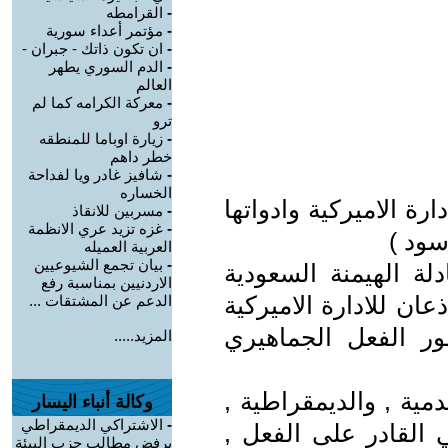
-
القرامطه
-
مؤتمر أعداء سورية
-
ان تكون ذاتك - جبران -
-
الدم السوري يطهر
العالم
-
معركة الكرامه كما لم
ترو
-
زيارة اوباما للمنطقه
خطر داهم
-
شافيز غادر ويا لفداحة
الخساره
ة الاميركية وادواتها
-
مسربين للانقاذ
-
غزه تزيد عري الانظمة
سود )
العربية العميله
-
بيان تجمع الشيوعيين
ة الهيمنة السعودية
الاردنيين بمناسبة رفع
عان للادارة الاميركية
الدعم عن المشتقات ...
ر الفعل الجماهيري
المزيد.....
دمية , والديمقراطية ,
وكالة أنباء اليسار
-
الاشتراكي الديمقراطي
القادر على الفعل ,
يرفض مطالب حزب البيئة