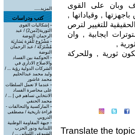
ف وبان على القوى
المزيد.....
جهزتها , وقياداتها ,
كتب ودراسات
لحقيقية للتغيير لترص
-
إشكاليات القوى
الثورية(2من2) / عبد
وترات ايجابية , وان
الرحمان النوضة
-
مَشْرُوع تَلْفَزِة يَسَارِيَة
ورية ,
مُشْتَرَكَة / عبد الرحمان
تكون ثورية , وللحركة
النوضة
-
الحوكمة بين الفساد
والاصلاح الاداري في
الشركات الدولية رؤية ... /
وليد محمد عبدالحليم
محمد عاشور
-
عندما لا تعمل السلطات
على محاصرة الفساد
الانتخابي تساهم في إ ... /
محمد الحنفي
-
الماركسية والتحالفات -
قراءة تاريخية / مصطفى
الدروبي
-
جبهة المقاومة الوطنية
اللبنانية ودور الحزب
Translate the topic
الشيوعي اللبناني ... /