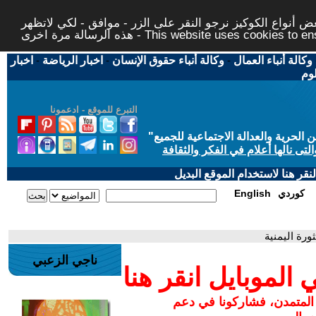
 أنواع الكوكيز نرجو النقر على الزر - موافق - لكي لاتظهر
This website uses cookies to ensure you ge
وكالة أنباء العمال
-
وكالة أنباء حقوق الإنسان
-
اخبار الرياضة
-
اخبار
لوم
التبرع للموقع - ادعمونا
حرية والعدالة الاجتماعية للجميع
"
تى نالها أعلام في الفكر والثقافة
قر هنا لاستخدام الموقع البديل
كوردي
English
ثورة اليمنية
ناجي الزعبي
لموبايل انقر هنا
 المتمدن، فشاركونا في دعم