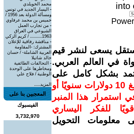
into
محمد الخويلدي
-
اليسار الجديد في تونس
ومسألة الدولة بعد 1956 /
Power
خميس بن محمد عرفاوي
-
من تجارب العمل
الشيوعي في العراق
1963.......... / كريم الزكي
-
مناقشة رفاقية للإعلان
المشترك: -المقاومة
ستقل يسعى لنشر قيم
العربية الشاملة- / حسان
خالد شاتيلا
واة في العالم العربي.
-
التحالفات الطائفية
ومخاطرها على الوحدة
عتمد بشكل كامل على
الوطنية / فلاح علي
ساهم/ي معنا! بدعمكم بمبلغ 10 دولارات سنويًا أو
المزيد.....
المعجبين بنا على
 استمرار هذا المنبر
الفيسبوك
ويًا للفكر اليساري
3,732,970
ى معلومات التحويل