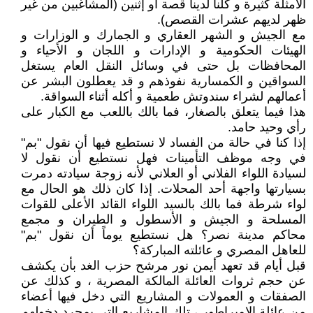
الأمثلة كثيرة و كلنا لدينا قصة أو إثنين (المشاغبين من غير
ظهر لديهم عشرات القصص).
مع الجيش و الشهر العقاري و الجمارك و الوزارات و
الهيئات الحكومية و الإدارات و اللجان و الأحياء و
المحافظات بل حتى في وسائل النقل العام يستغل
السواقين و الكمسارية نفوذهم و قد يعطلون البشر عن
أعمالهم لشراء سندوتش طعمية و أكله أثناء السواقة.
هذا فيما يتعلق بالصغار، فما بالك باللعب مع الكبار على
رأي وحيد حامد.
إذا كنا في حالة من الفساد لا نستطيع فيها أن نقول "بم"
في وجه موظف التأمينات فهل نستطيع أن نقول لا
لسيادة اللواء الفلاني أو العلاني لأنه زوجة سيادته دمرت
بسيارتها واجهة أحد المحلات. إذا كان ذلك هو الحال مع
لواء شرطة فما بالك بالسيد اللواء القائد الأعلى للقوات
المسلحة و الجيش و الأسطول و الطيران و مجمع
محاكم مدينة نصر؟ هل نستطيع يوماً أن نقول "بم"
للعاهل المصري و عائلته المباركة؟
قبل أيام قد تعهد أيمن نور مرشح حزب الغد بأن يكشف
عن حجم ثروات العائلة المالكة المصرية ، و كذلك عن
الصفقات و العمولات و المشاريع التي دخل فيها أعضاء
من عائلة الإمبراطور ، تلك المشاريع التي بمجرد دخولهم