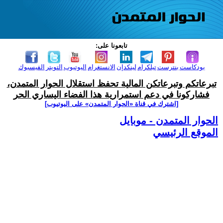
تابعونا على:
بودكاست
بنترست
تيلكرام
لينكدإن
الانستغرام
اليوتيوب
التويتر
الفيسبوك
تبرعاتكم وتبرعاتكن المالية تحفظ استقلال الحوار المتمدن،
فشاركونا في دعم استمرارية هذا الفضاء اليساري الحر
[اشترك في قناة ‫«الحوار المتمدن» على اليوتيوب]
الحوار المتمدن - موبايل
الموقع الرئيسي