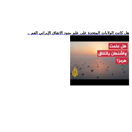
.. هل كانت الولايات المتحدة على علم ببنود الاتفاق الإيراني العم