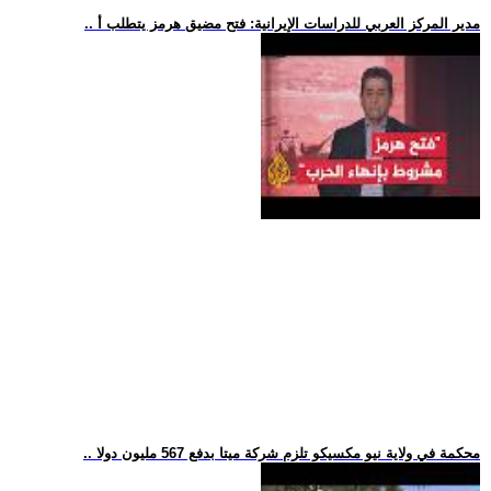
.. مدير المركز العربي للدراسات الإيرانية: فتح مضيق هرمز يتطلب أ
.. محكمة في ولاية نيو مكسيكو تلزم شركة ميتا بدفع 567 مليون دولا