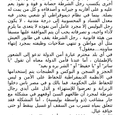
أخرى يكتسب رجل الشرطة حصانة و قوة و نفوذ يعم
عليه و على أقاربه و جيرانه و أصدقاءه و كل من يمت له
بصلة. بينما في نظام ديموقراطي أو شعبي ينحدر فيه
معدل الفساد و المحسوبية إلى درجة متدنية ، لا يكون
رجل البوليس إلا مجرد عامل أمن نفوذه لا يتعدى ما يلزم
لآداء واجبه، و تصرفاته يجب أن يتم الموافقة عليها مسبقاً
من هيئة قانونية ، رجل الشرطة يقف في طابور العيش
مثل أي مواطن و تنتهي صلاحيات وظيفته بمجرد إنتهاء
مناوبته....معقول؟
في أي بلد محترم عبارة أمن الدولة تدعو إلى الشعور
بالإطمئنان ، أما عندنا فأمن الدولة معناه أن تقول "يا
ساتر" أو "يا حفيظ" أو " الشر بره و بعيد"
الحجز و السجن و البوكس و الطبنجات يتم إستخدامها
في الأنظمة الديمقراطية للحفاظ على الأمن و ليس
للحفاظ على الحكومة. فما بالك و في مصر ناس دخلوا
الزنزانة و تعرضوا للإستهزاء و الذل على أيدي رجال
شرطة لمجرد أن طالعهم السئ أوقعهم في مشكلة مع
جار مشاغب (ذو واسطة بوليسية) ، أما المشكلة فقد
تتعلق بمياه تتسرب من السقف أو غسيل بينقط أو حتى
خناقة عيال.