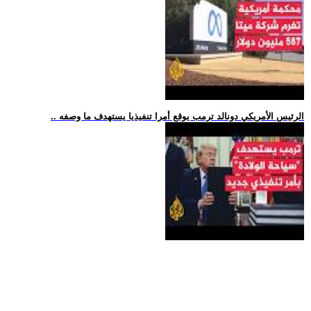
.. الرئيس الأمريكي دونالد ترمب يوقع أمرا تنفيذيا يستهدف ما وصفه