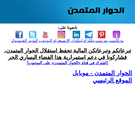
تابعونا على:
بودكاست
بنترست
تيلكرام
لينكدإن
الانستغرام
اليوتيوب
التويتر
الفيسبوك
تبرعاتكم وتبرعاتكن المالية تحفظ استقلال الحوار المتمدن،
فشاركونا في دعم استمرارية هذا الفضاء اليساري الحر
[اشترك في قناة ‫«الحوار المتمدن» على اليوتيوب]
الحوار المتمدن - موبايل
الموقع الرئيسي