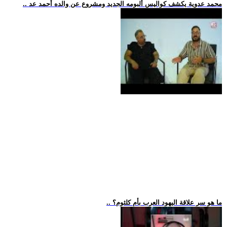
.. محمد عدوية يكشف كواليس ألبومه الجديد ومشروع عن والده أحمد عد
.. ما هو سر علاقة اليهود العرب بأم كلثوم؟