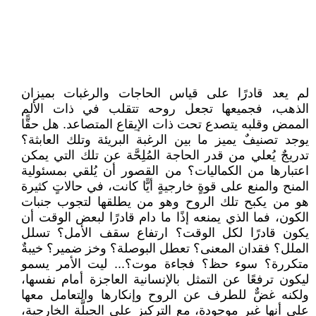
لم يعد قادرًا على قياس الحاجات والرغبات بميزان
الذهب، فجميعها تجعل روحه تتقلب في ذات الألم
الممض وقلبه يتصدع تحت ذات الإيقاع المتصاعد. هل حقًّا
يوجد تصنيفٌ يميز ما بين الرغبة البريئة وتلك العابثة؟
تدريجٌ يُعلي من قدر الحاجة المُلِحَّة عن تلك التي يمكن
اعتبارها من الكماليات؟ من القصور أن يُلقي بمسئولية
المنح والمنع على قوةٍ خارجيةٍ أيًّا كانت، في حالاتٍ كثيرة
هو من يكبح تلك الروح وهو من يطلقها لتجوب جنبات
الكون، فما الذي يمنعه إذًا ما دام قادرًا لبعض الوقت أن
يكون قادرًا لكل الوقت؟ ارتفاع سقف الأمل؟ تسلل
الملل؟ فقدان المعنى؟ تعطل البوصلة؟ وخز ضمير؟ خيبةٌ
متكررة؟ سوء حظ؟ فجاءة موت؟... ليت الأمر يسمو
ليكون ترفعًا عن التمثل بالإنسانية العاجزة أمام نفسها،
ولكنه غضٌّ للطرف عن الروح وإنكارها والتعامل معها
على أنها غير موجودة، مع التركيز على الجِبِلَّة الخارجية،