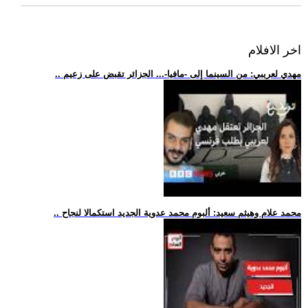
اخر الافلام
.. مهدي لعريبي: من السينما إلى -مافيا-... الجزائر تقبض على زعيم
.. محمد علام وهيثم سعيد: ألبوم محمد عدوية الجديد استكمالا لنجاح