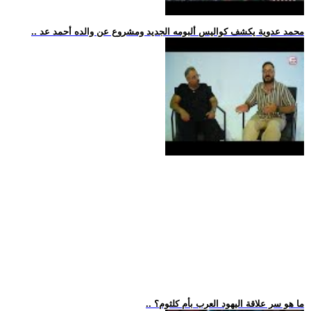
.. محمد عدوية يكشف كواليس ألبومه الجديد ومشروع عن والده أحمد عد
.. ما هو سر علاقة اليهود العرب بأم كلثوم؟