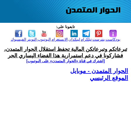
تابعونا على:
بودكاست
بنترست
تيلكرام
لينكدإن
الانستغرام
اليوتيوب
التويتر
الفيسبوك
تبرعاتكم وتبرعاتكن المالية تحفظ استقلال الحوار المتمدن،
فشاركونا في دعم استمرارية هذا الفضاء اليساري الحر
[اشترك في قناة ‫«الحوار المتمدن» على اليوتيوب]
الحوار المتمدن - موبايل
الموقع الرئيسي