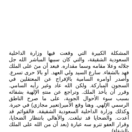
المشكلة الكبيرة التي وقعت فيها وزارة الداخلية
السعودية الشقيقة، والتي كان سببها المباشر الله جل
جلاله وعلا مقامه وسما مقداره. فبعد أن منَ على الملك
فهد بالشفاء. سارع السيد ولي العهد. أو بالا حرى تسرع.
وأصدر أوامره السامية بالإفراج عن المعتقلين في
السجون المباركة. ولكن الله عاد وغير رأيه السامي.
وقرر أن يأخذ الملك. وتراجع عن منتهِ الإلهية بشفائه
بسبب سوء الأحوال الجوية، على ما صرح الناطق
الرسمي الإلهي. وهنا وقع الأمير(تعبير مجازي) في حيرة.
وكذلك وزارة الداخلية السعودية الشقيقة. فالقوائم قد
أُعدت. والضحايا قد تبلغت. والأهالي بانتظار الضحايا،
وقرار العفو تترو سه عبارة (بعد أن من الله على الملك
بالشفاء).