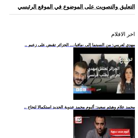
التعليق والتصويت على الموضوع في الموقع الرئيسي
اخر الافلام
.. مهدي لعريبي: من السينما إلى -مافيا-... الجزائر تقبض على زعيم
.. محمد علام وهيثم سعيد: ألبوم محمد عدوية الجديد استكمالا لنجاح