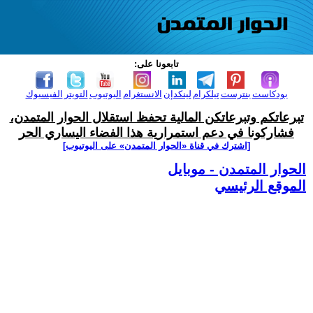
تابعونا على:
بودكاست
بنترست
تيلكرام
لينكدإن
الانستغرام
اليوتيوب
التويتر
الفيسبوك
تبرعاتكم وتبرعاتكن المالية تحفظ استقلال الحوار المتمدن،
فشاركونا في دعم استمرارية هذا الفضاء اليساري الحر
[اشترك في قناة ‫«الحوار المتمدن» على اليوتيوب]
الحوار المتمدن - موبايل
الموقع الرئيسي