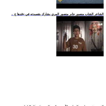
.. الشاعر الشاب منصور جابر منصور المري يشارك بقصيدته في «قدها ج