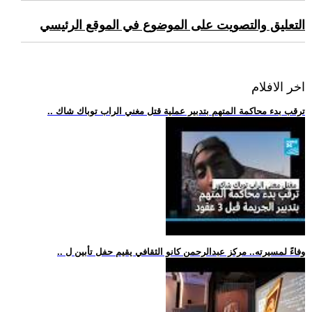
التعليق والتصويت على الموضوع في الموقع الرئيسي
اخر الافلام
.. ترقب بدء محاكمة المتهم بتدبير عملية قتل مغني الراب توباك شاك
.. وفاءً لمسيرته.. مركز عبدالرحمن كانو الثقافي يقيم حفل تأبين ل