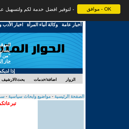
موافق - OK
لتوفير افضل خدمة لكم ولتسهيل عملي
أخبار عامة
-
وكالة أنباء المرأة
-
اخبار الأدب و
الموقع
يسارية
"من أج
حاز ال
إذا لديك
الزوار
اضافة/خدمات
بحث/الارشيف
الصفحة الرئيسية
-
مواضيع وابحاث سياسية
-
سمي
تبرعاتكم