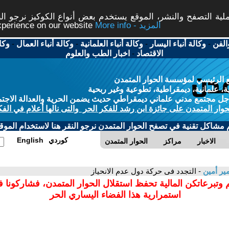
ة التصفح والنشر، الموقع يستخدم بعض أنواع الكوكيز نرجو النق
More info - المزيد
experience on our website
الفن
-
وكالة أنباء اليسار
-
وكالة أنباء العلمانية
-
وكالة أنباء العمال
-
وكا
الاقتصاد
-
اخبار الطب والعلوم
 الرئيسي لمؤسسة الحوار المتمدن
، علمانية، ديمقراطية، تطوعية وغير ربحية
ل مجتمع مدني علماني ديمقراطي حديث يضمن الحرية والعدالة الاجتم
حوار المتمدن على جائزة ابن رشد للفكر الحر والتى نالها أعلام في الفك
م مشاكل تقنية في تصفح الحوار المتمدن نرجو النقر هنا لاستخدام الموقع
كوردي
English
الاخبار
مراكز
الحوار المتمدن
ر أمين
- التجدد فى حركة دول عدم الانحياز
 وتبرعاتكن المالية تحفظ استقلال الحوار المتمدن، فشاركونا 
استمرارية هذا الفضاء اليساري الحر