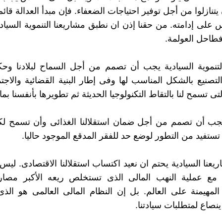
ن يتنازلوا من أجل توفير احتياجات الضعفاء. فإن مبدأ العدالة قا
 على إدامته. من حقنا إذن ان نطبق مشاريعنا التنموية السيادي
فطاحل العولمة.
لتنموية السيادية يجب أن تصمم من أجل السماح لبلادنا وحكو
لتصنيع بالشكل المناسب لها وفى إطار البنية القضائية والاجتم
تى تسمح لنا بالتقاط التكنولوجيا الحديثة ثم تطويرها بأنفسنا بما ي
يجب أن تصمم من أجل ضمان استقلالنا الغذائى وأن تسمح ل
تستفيد من التطور لوضع حد للفقر المدقع الموجود حاليا.
عنا السيادية يحتم ان نعيد اكتساب استقلالنا الاقتصادى. ليس 
 مع عملية النهب المالى الذى تستخلص ريعه الأكبر مصا
 المهيمنة على العالم. بل إن النظام المالى العالمى هو ال
نصاع لمتطلبات سيادتنا.