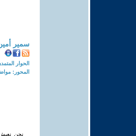
سمير أمين
الحوار المتمدن-العدد: 4455 - 14
المحور: مواض
نحن نعيش 