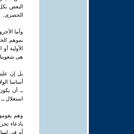
البعض بكل 
الحصرى.
وأما الآخر
نموهم الخ
الأولية أو
هى شعوبنا.
بل إن علين
أساسا الولا
ــ أن يكو
استغلال ــ 
وهم يقومو
بادعاء تحر
أو فى ليبي