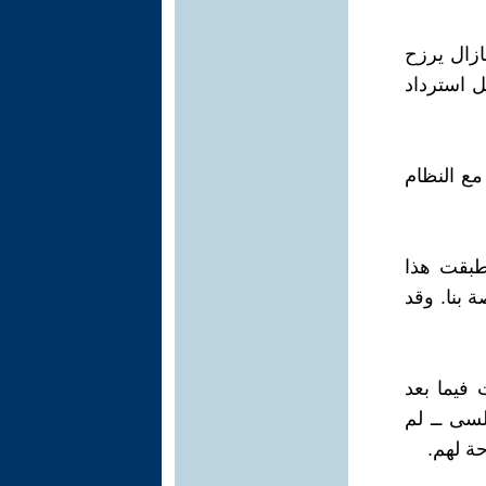
ازال يرزح
ل استرداد
مع النظام
وطبقت هذا
 بنا. وقد
 فيما بعد
١٩٤٩ فى الحلف الأطلسى ــ لم
حة لهم.