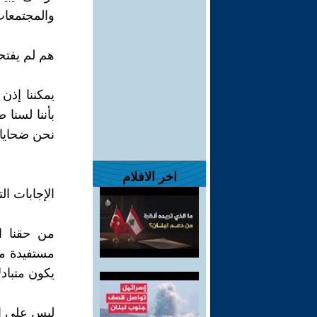
والمجتمعات 
هم لم يفتحو
يمكننا إذن
بأننا لسنا
نحن ضحاياه
اخر الافلام
الإجابات ال
من حقنا ا
مستفيدة من
يكون متباد
ليس على ال