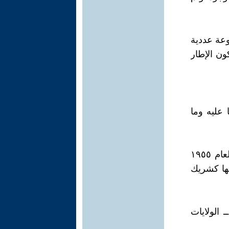
وعة عددية
ن الإطار
 عليه وما
تكونت حركة دول عدم الانحياز فى عام ١٩٦٠ على نهج مؤتمر باندونج لعام ١٩٥٥
تها كشريك
 الولايات