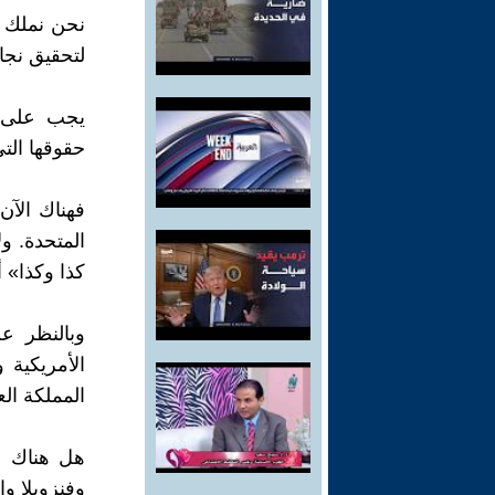
نحن نملك ا
لتحقيق نجاح
يجب على ح
حقوقها التى
فهناك الآن
المتحدة. و
كذا وكذا» 
وبالنظر ع
الأمريكية 
المملكة الع
هل هناك إ
وفنزويلا وا