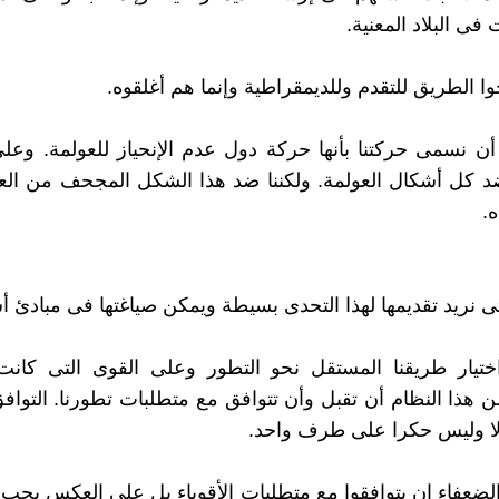
فى البلاد المعنية.
ا الطريق للتقدم وللديمقراطية وإنما هم أغلقوه.
 أن نسمى حركتنا بأنها حركة دول عدم الإنحياز للعولمة. وعل
 ضد كل أشكال العولمة. ولكننا ضد هذا الشكل المجحف من الع
.
تى نريد تقديمها لهذا التحدى بسيطة ويمكن صياغتها فى مبادئ أ
ختيار طريقنا المستقل نحو التطور وعلى القوى التى كانت
 هذا النظام أن تقبل وأن تتوافق مع متطلبات تطورنا. التوا
لا وليس حكرا على طرف واحد.
ضعفاء ان يتوافقوا مع متطلبات الأقوياء بل على العكس يجب