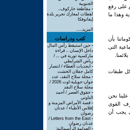
الجنوبية
ئم على رفع
-
مقاطعة خاركوف..
لقطات لمعارك تحرير بلدة
ة وهذا ما
إيفانوفكا
المزيد.....
كتب ودراسات
ماتنا بأن
-
حين استيقظ رأس المال
اعية التى
داخل الإنسان .. قراءة
لائمنا.
ماركسية ثورية في ... /
رياض الشرايطي
-
ابجديات العطاء / انتصار
كل طبقات
كامل جفلان الخشت
-
مجلة سلاح النقد، عدد
جوان-جويلية-اوت 2026 /
مجلة سلاح النقد
-
حقوق العصر / أحمد
علينا نحن
التاوتي
-
قصة الأمراض المزمنة و
رف القوى
إفلاس الأطباء / عدنان
ذى يجب أن
رضوان
Letters from the East /
-
عدنان رضوان
-
العولمة الرأسمالية: