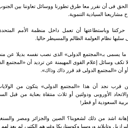
لحق فى أن نقرر معا طرق تطورنا ووسائل تعاوننا بين الجنو
 مشاريعنا السيادية التنموية.
ركتنا وباستطاعتها أن تعمل داخل منظمة الأمم المتحدة 
 سلبها نظام العولمة الظالم والمسيطر حاليا.
 ما يسمى بـ«المجتمع الدولى» الذى نصب نفسه بديلا عن من
لا تكف وسائل إعلام القوى المهيمنة عن ترديد أن «المجتمع الد
أو أن «المجتمع الدولى قد قرر ذاك وذاك».
ن قرب نجد أن هذا «المجتمع الدولى» يتكون من الولايات
والاتحاد الأوروبى ودولتين أو ثلاث منتقاة بعناية من قبل الس
ربية السعودية أو قطر!
هانة اشد من ذلك لشعوبنا؟ الصين والجزائر ومصر والسنغال
لبرازيل وتايلاند وروسيا وكوستاريكا وغيرهم الكثير، لم يعد لهم