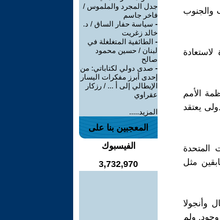
جدل المجرد والملموس /
ب والجنوب
فاخر جاسم
-
سياسة حفار الساق / د.
خالد زغريت
-
الطائفية المتغلغلة في
لبنان / حسين محمود
لاستعادة
صالح
-
صدى دولي لكتاباتي: من
إحدى أبرز مفكرات اليسار
الإيطالي إلى أ ... / رزكار
ظمة الأمم
عقراوي
ولى يعتقد
المزيد.....
المعجبين بنا على
الفيسبوك
 المتحدة
ابقين مثل
3,732,970
 وأنجولا
 وجود. ولم