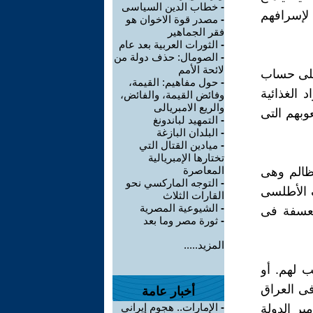
-
خطاب الدين السياسى
لإسرافهم
-
مصدر قوة الاخوان هو
فقر الجماهير
-
الثورات العربية بعد عام
-
الصومال: حذف دولة من
لائحة الأمم
 على حساب
-
حول مفاهيم: القيمة،
الغذائية
وفائض القيمة، والفائض،
والريع الامبريالى
وبهم التى
-
التمهيد لباندونغ
-
البلدان البازغة
-
ميادين القتال التي
تختارها الإمبريالية
المعاصرة
لظالم وهى
-
التوجه الماركسي نحو
ف الأطلسى
القارات الثلاث
-
الشيوعية المصرية
تعسفة فى
-
ثورة مصر وما بعد
المزيد.....
 لهم. أو
فى العراق
أخبار عامة
-
الإمارات.. هجوم إيراني
ير الدولة