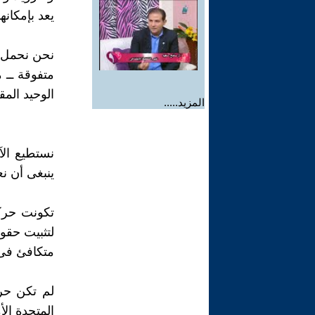
يعد بإمكان
نحن نحمل م
متفوقة ــ 
الوحيد المق
المزيد.....
نستطيع الآ
ينبغى أن نع
لتثبيت حقوق
متكافئ فى إ
لم تكن حركت
المتحدة الأ