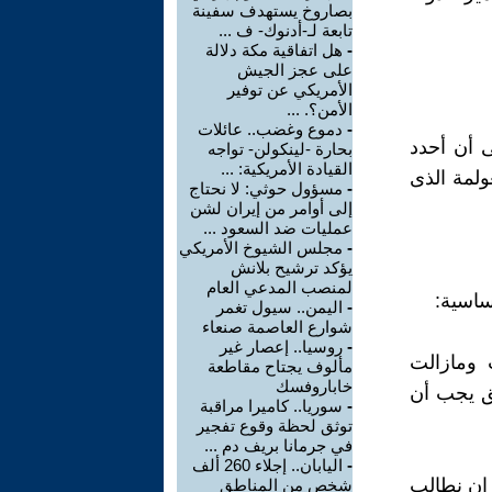
بصاروخ يستهدف سفينة
تابعة لـ-أدنوك- ف ...
-
هل اتفاقية مكة دلالة
على عجز الجيش
الأمريكي عن توفير
الأمن؟. ...
-
دموع وغضب.. عائلات
ى أن أحدد
بحارة -لينكولن- تواجه
القيادة الأمريكية: ...
ولمة الذى
-
مسؤول حوثي: لا نحتاج
إلى أوامر من إيران لشن
عمليات ضد السعود ...
-
مجلس الشيوخ الأمريكي
يؤكد ترشيح بلانش
لمنصب المدعي العام
ساسية:
-
اليمن.. سيول تغمر
شوارع العاصمة صنعاء
-
روسيا.. إعصار غير
 ومازالت
مألوف يجتاح مقاطعة
خاباروفسك
فق يجب أن
-
سوريا.. كاميرا مراقبة
توثق لحظة وقوع تفجير
في جرمانا بريف دم ...
-
اليابان.. إجلاء 260 ألف
 ان نطالب
شخص من المناطق