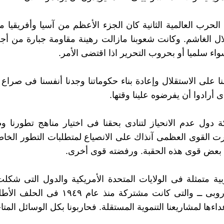
لحرب العالمية الثانية كان الجزء الأعظم من آسيا وأفريقيا م
ال الغاشم. وكانت شعوبنا مازالت رهينة مقاومة جبارة من أج
واء سلميا أو بحروب التحرير اذا اقتضى الأمر.
ا على الاستقلال وإعادة بناء حكوماتنا وجدنا أنفسنا فى صراع 
ى أرادوا أن يفرضوه علينا وقتها.
دول عدم الانحياز لتنادى بحقنا فى اختيار مناهج تطورنا 
ت القوى العظمى آنذاك على الانصياع لمتطلبات التطور الخاصة
 بعض قوى هذه الحقبة. ورفضته قوى أخرى.
بية متمثلة فى الولايات المتحدة الأمريكية والدول التى شكلت
الاتحاد الأوروبى ــ والتى كانت مشتركة منذ عام 
اءها لمشاريعنا التنموية المستقلة. فحاربونا بكل الوسائل المتا