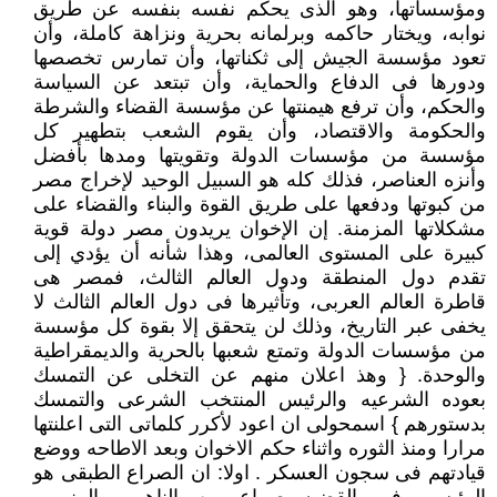
ومؤسساتها، وهو الذى يحكم نفسه بنفسه عن طريق
نوابه، ويختار حاكمه وبرلمانه بحرية ونزاهة كاملة، وأن
تعود مؤسسة الجيش إلى ثكناتها، وأن تمارس تخصصها
ودورها فى الدفاع والحماية، وأن تبتعد عن السياسة
والحكم، وأن ترفع هيمنتها عن مؤسسة القضاء والشرطة
والحكومة والاقتصاد، وأن يقوم الشعب بتطهير كل
مؤسسة من مؤسسات الدولة وتقويتها ومدها بأفضل
وأنزه العناصر، فذلك كله هو السبيل الوحيد لإخراج مصر
من كبوتها ودفعها على طريق القوة والبناء والقضاء على
مشكلاتها المزمنة. إن الإخوان يريدون مصر دولة قوية
كبيرة على المستوى العالمى، وهذا شأنه أن يؤدي إلى
تقدم دول المنطقة ودول العالم الثالث، فمصر هى
قاطرة العالم العربى، وتأثيرها فى دول العالم الثالث لا
يخفى عبر التاريخ، وذلك لن يتحقق إلا بقوة كل مؤسسة
من مؤسسات الدولة وتمتع شعبها بالحرية والديمقراطية
والوحدة. { وهذ اعلان منهم عن التخلى عن التمسك
بعوده الشرعيه والرئيس المنتخب الشرعى والتمسك
بدستورهم } اسمحولى ان اعود لأكرر كلماتى التى اعلنتها
مرارا ومنذ الثوره واثناء حكم الاخوان وبعد الاطاحه ووضع
قيادتهم فى سجون العسكر . اولا: ان الصراع الطبقى هو