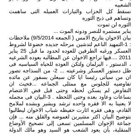
الشعبيه
نسقط كل الحزاب والتيارات العميله التى ساهمت
وتساهم فى ذبح الثوره
الثوره لن تموت
يناير مستمره للنصر ودونه الموت ...
بيان الاخوان بتاريخ الامس ( الجمعه 9/5/2014) ملاحظات
: 1-التمهيد الناعم لتدشين مرحله جديده خضوعا لشروط
العسكر ورغبه الطرفين للعوده لحدود ما قبل 25 يناير
2011 ....فيها تراجع الاخوان عن المطالبه بعوده الشرعيه
، الدستور ، البرلمان ولتكن العوده للحياه السياسيه فى
ظل دستور العسكر وشرعيته ... 2- من السذاجه تصور
ان من سيأتى رئيسا ايا كان سيعلن بسفور عن مائده
تفاوضيه للجلوس مع ممثلى الجماعه ...فحيث ان
التفاوض لم يسكن لحظه وحتى قبل فض الاعتصام
بساعات وعاود بعده وحتى اللحظه . 3-البيان فى مجمله
لا يعنينا به الا فقره واحده ترشد ويشير وبشده لملامح
القادم، وهى فقره اثارت حفيظه شباب الاخوان ليطالبوا
بتوضيح البيان اكثر مشيرين لغموضه والقلق منه ... فإن
جماعة الإخوان المسلمين تسعى إلى تصحيح الأوضاع
المنقلبة، بأن يعود الشعب هو السيد وهو مالك الدولة