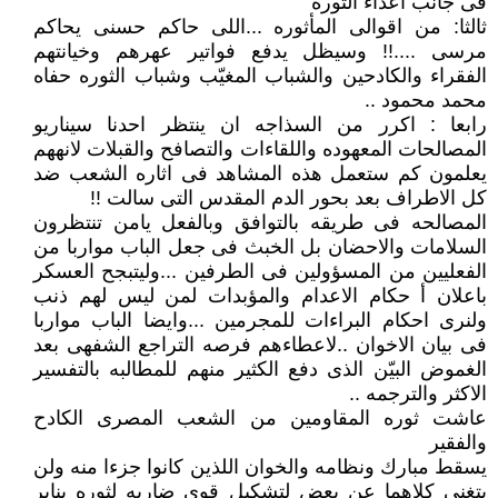
فى جانب اعداء الثوره
ثالثا: من اقوالى المأثوره ...اللى حاكم حسنى يحاكم
مرسى ....!! وسيظل يدفع فواتير عهرهم وخيانتهم
الفقراء والكادحين والشباب المغيّب وشباب الثوره حفاه
محمد محمود ..
رابعا : اكرر من السذاجه ان ينتظر احدنا سيناريو
المصالحات المعهوده واللقاءات والتصافح والقبلات لانههم
يعلمون كم ستعمل هذه المشاهد فى اثاره الشعب ضد
كل الاطراف بعد بحور الدم المقدس التى سالت !!
المصالحه فى طريقه بالتوافق وبالفعل يامن تنتظرون
السلامات والاحضان بل الخبث فى جعل الباب مواربا من
الفعليين من المسؤولين فى الطرفين ...وليتبجح العسكر
باعلان أ حكام الاعدام والمؤبدات لمن ليس لهم ذنب
ولنرى احكام البراءات للمجرمين ...وايضا الباب مواربا
فى بيان الاخوان ..لاعطاءهم فرصه التراجع الشفهى بعد
الغموض البيّن الذى دفع الكثير منهم للمطالبه بالتفسير
الاكثر والترجمه ..
عاشت ثوره المقاومين من الشعب المصرى الكادح
والفقير
يسقط مبارك ونظامه والخوان اللذين كانوا جزءا منه ولن
يتغنى كلاهما عن بعض لتشكيل قوى ضاربه لثوره يناير