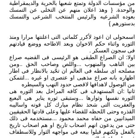
من مؤسسات الدولة وتمتع شعبها بالحرية والديمقراطية
والوحدة. { وهذ اعلان منهم عن التخلى عن التمسك
بعوده الشرعيه والرئيس المنتخب الشرعى والتمسك
بدستورهم }
اسمحولى ان اعود لأكرر كلماتى التى اعلنتها مرارا ومنذ
الثوره واثناء حكم الاخوان وبعد الاطاحه ووضع قيادتهم
فى سجون العسكر .
اولا: ان الصراع الطبقى هو الرئيسى فى القضيه صراع
بين الناهب والمنهوب ...واللص وصاحب الحق ..ومن
مصلحه اى سلطه فى العالم ان تحّيد بالانظار فى اطار
اظهاره بانه صراع مذهبى او عتصرى او غيره ...لتتمكن
من الوصول لاهدافها لاقصى حدود النهب والسيطره
ثانيا :ان المستهدف فى كافه المراحل بعد الثوره هى
الثوره نفسها وثوارها ...وستبقى ثوره يناير هى البعبع
والعفريت التى شحذ نظام ميارك كل قوته واساليبه
القذره وحتى اللحظه للقضاء عليها وعلى قادتها الحقيقيين
الميدانيين من حفاه محمد محمود ...مستخدمه فى ذلك
حتى من يدعون انهم اصحاب تاريخ او هم اصحاب تاريخ
بالفعل ولكنهم قبلوا بيعه فى مواجهه الثوار وللاسطفاف