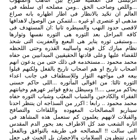
الرئيسى فى القضيه صراع بين الناهب والمنهوب
...واللص وصاحب الحق ..ومن مصلحه اى سلطه فى
العالم ان تحّيد بالانظار فى اطار اظهاره بانه صراع
مذهبى او عتصرى او غيره ...لتتمكن من الوصول لاهدافها
لاقصى حدود النهب والسيطره ثانيا :ان المستهدف فى
كافه المراحل بعد الثوره هى الثوره نفسها وثوارها
...وستبقى ثوره يناير هى البعبع والعفريت التى شحذ
نظام ميارك كل قوته واساليبه القذره وحتى اللحظه
للقضاء عليها وعلى قادتها الحقيقيين الميدانيين من حفاه
محمد محمود ...مستخدمه فى ذلك حتى من يدعون انهم
اصحاب تاريخ او هم اصحاب تاريخ بالفعل ولكنهم قبلوا
بيعه فى مواجهه الثوار وللاسطفاف فى جانب اعداء
الثوره ثالثا: من اقوالى المأثوره ...اللى حاكم حسنى
يحاكم مرسى ....!! وسيظل يدفع فواتير عهرهم وخيانتهم
الفقراء والكادحين والشباب المغيّب وشباب الثوره حفاه
محمد محمود .. رابعا : اكرر من السذاجه ان ينتظر احدنا
سيناريو المصالحات المعهوده واللقاءات والتصافح
والقبلات لانههم يعلمون كم ستعمل هذه المشاهد فى
اثاره الشعب ضد كل الاطراف بعد بحور الدم المقدس
التى سالت !! المصالحه فى طريقه بالتوافق وبالفعل
يامن تنتظرون السلامات والاحضان بل الخبث فى جعل