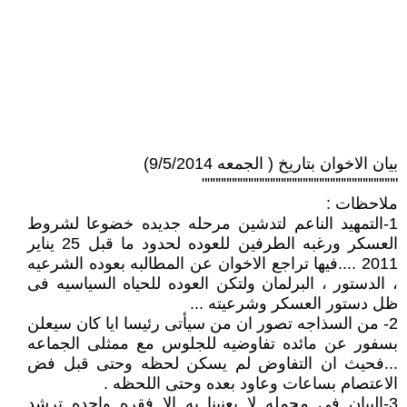
بيان الاخوان بتاريخ ( الجمعه 9/5/2014)
""""""""""""""""""""""""""""""""""""
ملاحظات :
1-التمهيد الناعم لتدشين مرحله جديده خضوعا لشروط
العسكر ورغبه الطرفين للعوده لحدود ما قبل 25 يناير
2011 ....فيها تراجع الاخوان عن المطالبه بعوده الشرعيه
، الدستور ، البرلمان ولتكن العوده للحياه السياسيه فى
ظل دستور العسكر وشرعيته ...
2- من السذاجه تصور ان من سيأتى رئيسا ايا كان سيعلن
بسفور عن مائده تفاوضيه للجلوس مع ممثلى الجماعه
...فحيث ان التفاوض لم يسكن لحظه وحتى قبل فض
الاعتصام بساعات وعاود بعده وحتى اللحظه .
3-البيان فى مجمله لا يعنينا به الا فقره واحده ترشد