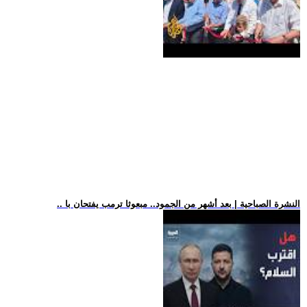
.. النشرة الصباحية | بعد أشهر من الجمود.. مبعوثا ترمب يفتحان با