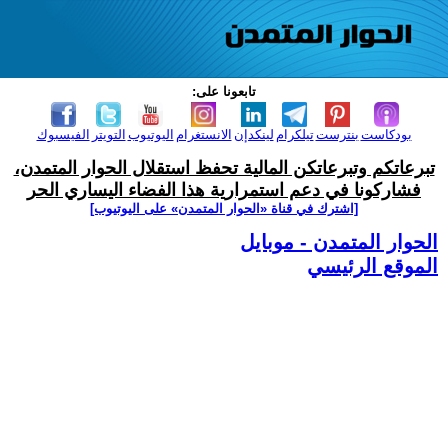
تابعونا على:
بودكاست
بنترست
تيلكرام
لينكدإن
الانستغرام
اليوتيوب
التويتر
الفيسبوك
تبرعاتكم وتبرعاتكن المالية تحفظ استقلال الحوار المتمدن،
فشاركونا في دعم استمرارية هذا الفضاء اليساري الحر
[اشترك في قناة ‫«الحوار المتمدن» على اليوتيوب]
الحوار المتمدن - موبايل
الموقع الرئيسي