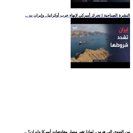
.. النشرة الصباحية | تحرك أميركي لإنهاء حرب أوكرانيا.. وإيران ت
.. من النووي إلى هرمز.. لماذا تغير مسار مفاوضات أميركا وإيران؟