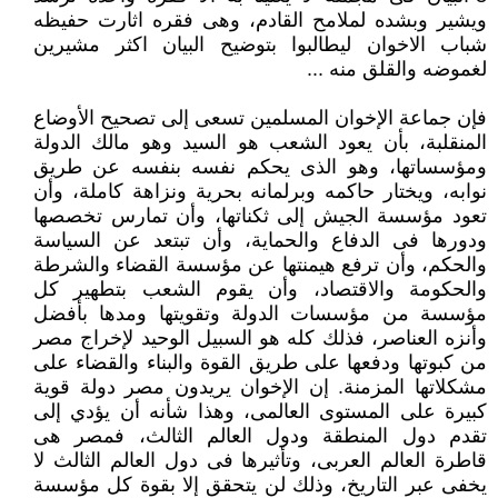
ويشير وبشده لملامح القادم، وهى فقره اثارت حفيظه
شباب الاخوان ليطالبوا بتوضيح البيان اكثر مشيرين
لغموضه والقلق منه ...
فإن جماعة الإخوان المسلمين تسعى إلى تصحيح الأوضاع
المنقلبة، بأن يعود الشعب هو السيد وهو مالك الدولة
ومؤسساتها، وهو الذى يحكم نفسه بنفسه عن طريق
نوابه، ويختار حاكمه وبرلمانه بحرية ونزاهة كاملة، وأن
تعود مؤسسة الجيش إلى ثكناتها، وأن تمارس تخصصها
ودورها فى الدفاع والحماية، وأن تبتعد عن السياسة
والحكم، وأن ترفع هيمنتها عن مؤسسة القضاء والشرطة
والحكومة والاقتصاد، وأن يقوم الشعب بتطهير كل
مؤسسة من مؤسسات الدولة وتقويتها ومدها بأفضل
وأنزه العناصر، فذلك كله هو السبيل الوحيد لإخراج مصر
من كبوتها ودفعها على طريق القوة والبناء والقضاء على
مشكلاتها المزمنة. إن الإخوان يريدون مصر دولة قوية
كبيرة على المستوى العالمى، وهذا شأنه أن يؤدي إلى
تقدم دول المنطقة ودول العالم الثالث، فمصر هى
قاطرة العالم العربى، وتأثيرها فى دول العالم الثالث لا
يخفى عبر التاريخ، وذلك لن يتحقق إلا بقوة كل مؤسسة