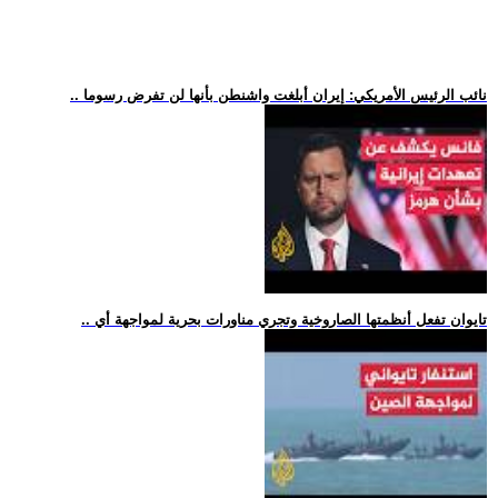
.. نائب الرئيس الأمريكي: إيران أبلغت واشنطن بأنها لن تفرض رسوما
.. تايوان تفعل أنظمتها الصاروخية وتجري مناورات بحرية لمواجهة أي