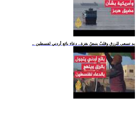
.. يد تسعى للرزق وقلبٌ ينبضُ بغزة.. دعاء بائع أردني لفسطين