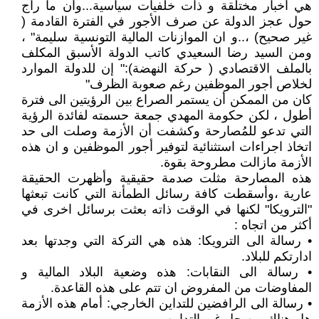
هي أخبار مختلقة و ذات خلفيات سياسية...وأن ما راج
حول عجز الدولة عن صرف الأجور في الفترة القادمة (
غير صحيح) ،..و ان الموازنات المالية التونسية سليمة" ،
ومن السيد رضا السعيدي كاتب الدولة الأسبق المكلف
بالملف الاقتصادي ( حركة النهضة):" إن للدولة الموارد
لخلاص أجور الموظفين رغم صعوبة الظرف"
كان من الممكن أن يستمر الصراع بين الرؤيتين الى فترة
أطول ، لكن حكومة المهدي جمعة حسمته لفائدة الرؤية
التي تدعو للمُصارحة وكشفت أن الأزمة وصلت الى حد
اتخاذ اجراءات استثنائية لتوفير أجور الموظفين و ان هذه
الأزمة مازالت مطروحة بقوة.
هذه المصارحة مثلت صدمة حقيقية وأظهرت الحقيقة
عارية ،وأسقطت كافة رسائل الطمأنة التي كانت تبعثها
"الترويكا" لكنها في الوقت ذاته بعثت برسائل اخرى في
أكثر من اتجاه :
• رسالة الى الترويكا: هذه هي التركة التي وجدتها بعد
ادارتكم للبلاد.
• رسالة الى النقابات: هذه وضعية البلاد المالية و
المفاوضات من المفروض ان تتم على هذه القاعدة.
• رسالة الى الرافضين للتداين الخارجي: أمام هذه الأزمة