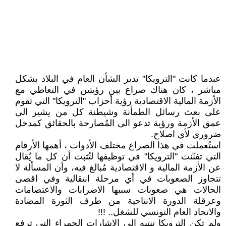
عندما كانت "الترويكا" تدير الشأن العام في البلاد بشكل
مباشر ، كان هناك صراع بين رؤيتين في التعاطي مع
الأزمة المالية الاقتصادية رؤية أحزاب "الترويكا" التي تقوم
على بعث رسائل الطمأنة وشيطنة كل من يشير الى
عمق الأزمة ورؤية تدعو الى المُصارحة بالحقائق كمدخل
ضروري لأي اصلاح.
استُعملت في هذا الصراع مختلف الأدوات ، أهمها الأرقام
التي تفنّنت "الترويكا" في توظيفها لتُثبت أن كل ما يُقال
عن الأزمة المالية و الاقتصادية مُبالغ فيه، وأن المسألة لا
تتجاوز الصعوبات في أي مرحلة انتقالية وفي اقصى
الحالات هي صعوبات سببها الاضرابات والاعتصامات
وعرقلة الدورة الانتاجية من طرف الثورة المضادة
والاتحاد العام التونسي للشغل.. !!!
ولم تكن الترويكا تنتبه الى الاشارات الحمراء التي ترفع