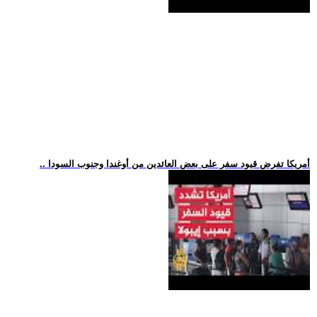
.. أمريكا تفرض قيود سفر على بعض العائدين من أوغندا وجنوب السودا