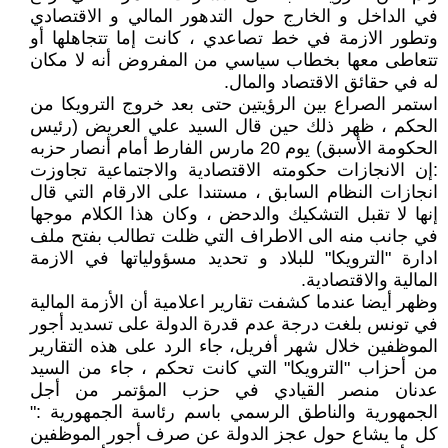
في الداخل و الخارج حول التدهور المالي و الاقتصادي
وتطور الازمة في خط تصاعدي ، كانت إما تتجاهلها أو
تتعاطى معها بخطاب سياسي من المفروض أنه لا مكان
له في حقائق الاقتصاد والمال.
استمر الصراع بين الرؤيتين حتى بعد خروج الترويكا من
الحكم ، ظهر ذلك حين قال السيد علي العريض (رئيس
الحكومة الأسبق) يوم 20 مارس الفارط أمام أنصار حزبه
:إن الانجازات حكومته الاقتصادية والاجتماعية تجاوزت
انجازات النظام السابق ، مستندا على الارقام التي قال
إنها لا تقبل التشكيك والدحض ، وكان هذا الكلام موجها
في جانب منه الى الاطراف التي ظلت تطالب بفتح ملف
ادارة "الترويكا" للبلاد و تحديد مسؤولياتها في الازمة
المالية والاقتصادية.
وظهر أيضا عندما كشفت تقارير اعلامية أن الأزمة المالية
في تونس بلغت درجة عدم قدرة الدولة على تسديد أجور
الموظفين خلال شهر أفريل، جاء الرد على هذه التقارير
من أحزاب "الترويكا" التي كانت تحكم ، جاء من السيد
عدنان منصر القيادي في حزب المؤتمر من أجل
الجمهورية والناطق الرسمي باسم رئاسة الجمهورية :"
كل ما يشاع حول عجز الدولة عن صرف أجور الموظفين