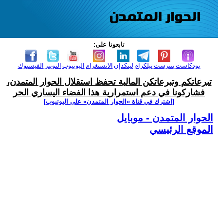
تابعونا على:
بودكاست
بنترست
تيلكرام
لينكدإن
الانستغرام
اليوتيوب
التويتر
الفيسبوك
تبرعاتكم وتبرعاتكن المالية تحفظ استقلال الحوار المتمدن،
فشاركونا في دعم استمرارية هذا الفضاء اليساري الحر
[اشترك في قناة ‫«الحوار المتمدن» على اليوتيوب]
الحوار المتمدن - موبايل
الموقع الرئيسي